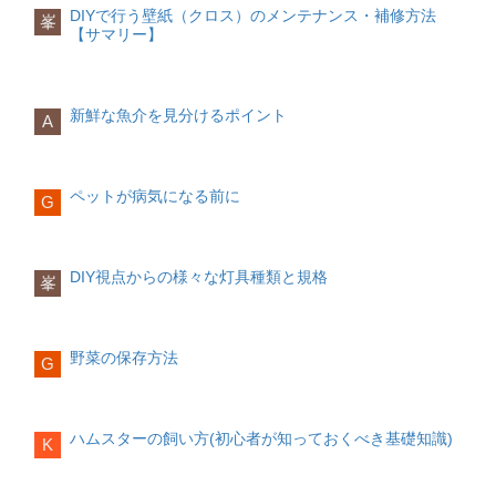
DIYで行う壁紙（クロス）のメンテナンス・補修方法
食品や食器に薬剤が触れないよう養生を
口）**があれば、原則DIYで交換できま
峯
2-1. ペイント（Paint）
【サマリー】
行い、ステンレス部分の変色にも注意し
す。
顔料入り
ます。
壁付け照明（原則DIY不可）
下地を隠す
4. 窓枠・サッシ・結露部の黒カビ
新鮮な魚介を見分けるポイント
A
色の自由度が高い
代表例
窓まわりの黒カビは、結露水とホコリが
向いている用途
原因で発生します。特に冬季に多く見ら
ブラケットライト
ペットが病気になる前に
G
れます。
家具の色替え
階段・廊下照明
クリーニング方法
壁・小物
中性洗剤で汚れを除去した後、アルコー
DIY可否
DIY視点からの様々な灯具種類と規格
峯
ルで除菌拭きを行い、しっかり乾燥させ
イメージチェンジ重視のDIY
ます。
❌ 原則DIY不可
2-2. ニス（Varnish）
注意点
👉 壁付け照明は
配線直結・ビス固定が前
野菜の保存方法
基本は透明または半透明
G
木製枠は水分や薬剤を最小限にし、金属
提
のため、基本的に電気工事扱いです。
部は腐食に注意します。
木目を見せる
3. 光源の種類とDIYの関係LED照明
5. 壁紙（クロス）に発生する黒カビ
​ハムスターの飼い方(初心者が知っておくべき基礎知識)
K
主目的は保護
特徴
向いている用途
壁紙の黒カビは、結露や家具裏の通気不