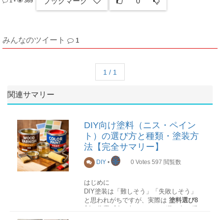
ブックマーク
0
1
•
369
みんなのツイート
1
1 / 1
関連サマリー
DIY向け塗料（ニス・ペイン
ト）の選び方と種類・塗装方
法【完全サマリー】
峯
DIY
•
0
Votes
597
閲覧数
はじめに
DIY塗装は「難しそう」「失敗しそう」
と思われがちですが、実際は
塗料選び8
割・作業2割
と言われるほど選び方が重
要であり、技術よりも
知識の整理
が結果