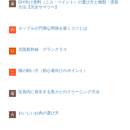
1. DIY塗装の基本原則（最重要）
クリーニング方法
DIY向け塗料（ニス・ペイント）の選び方と種類・塗装
峯
DIYで失敗しないための原則は以下の5つ
塩素系カビ取り剤を黒カビ部分に塗布
方法【完全サマリー】
です。
し、一定時間放置した後、水で十分に洗
この原則をもとに、灯具のタイプ・規格
い流します。目地やゴム部分は、柔らか
を見ていきます。
水性塗料を基本にする
いブラシで軽く補助洗浄を行います。
カップルが円満な関係を築くコツとは
W
2. 取付方法による灯具タイプ（DIY可否
用途（素材・屋内外）を最優先で選ぶ
注意点
の分かれ目）
換気を十分に行い、手袋・マスクを着用
天井付け照明（DIY可が多い）
します。薬剤の長時間放置は素材劣化の
薄塗りを2回以上
原因となるため注意が必要です。
北陸新幹線 グランクラス
G
下地処理を省略しない
3. キッチン・洗面所に発生する黒カビ
代表例
乾燥時間を守る
猫の飼い方（初心者向けのポイント）
こ
シーリングライト
キッチンや洗面所では、油汚れや石けん
👉 高級塗料より「適材適所」が重要で
カスと湿気が重なり、黒カビが発生しや
す。
ペンダントライト（引掛タイプ）
すくなります。
住居内に発生する黒カビのクリーニング方法
峯
2. まず理解すべき「ペイント」と「ニ
DIY可否
クリーニング方法
ス」の違い結論
まず中性洗剤で汚れを落とし、その後ア
色を変えたい → ペイント
✅ 引掛シーリング式：DIY可
ルコールや塩素系洗剤で除菌を行いま
おいしいお肉の選び方
す。仕上げに乾拭きをして水分を残さな
A
木目を活かしたい → ニス
いことが重要です。
❌ 直結配線式：DIY不可
色＋耐久性 → ペイント＋クリア（ニス）
注意点
👉 天井に**引掛シーリング（丸い差込