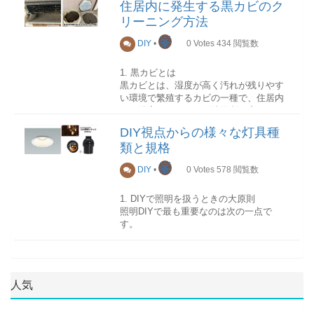
住居内に発生する黒カビのク
を左右します。
リーニング方法
特に重要なのが次の判断です。
峯
DIY
•
0
Votes
434
閲覧数
ペイントか？ニスか？
1. 黒カビとは
黒カビとは、湿度が高く汚れが残りやす
水性か？油性か？
い環境で繁殖するカビの一種で、住居内
では浴室・キッチン・洗面所・窓まわ
ウレタン？アクリル？
り・壁紙・エアコン内部など、さまざま
DIY視点からの様々な灯具種
な場所に発生します。
このサマリーでは
類と規格
表面だけでなく素材内部に根を張る性質
があるため、
場所や素材に応じた適切な
峯
初心者が失敗しない
DIY
•
0
Votes
578
閲覧数
クリーニング方法を選択すること
が重要
です。
経験者も判断に迷わない
1. DIYで照明を扱うときの大原則
照明DIYで最も重要なのは次の一点で
2. 浴室に発生する黒カビ
家具・室内・屋外・賃貸まで対応
す。
を目的に、
実用重視で体系化
していま
浴室は高温多湿になりやすく、黒カビが
電線を直接触らない作
す。
最も発生しやすい場所です。壁面、天
業はDIY可
井、タイル目地、シリコンコーキング部
人気
分に多く見られます。
電線を触る作業はDIY不
可（電気工事）