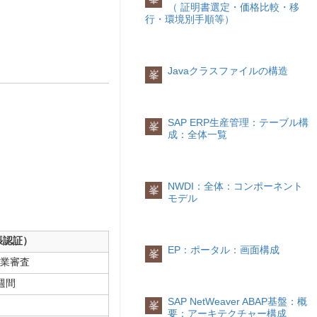
（ 証明書選定・価格比較・移
行・環境別手順等）
Javaクラスファイルの構造
峯
SAP ERP生産管理：テーブル構
峯
成：全体一覧
NWDI：全体：コンポーネント
峯
モデル
張認証）
EP：ポータル：画面構成
峯
業審査
週間
SAP NetWeaver ABAP基盤：概
峯
要：アーキテクチャー構成