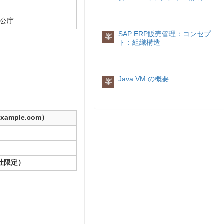
公庁
SAP ERP販売管理：コンセプ
峯
ト：組織構造
Java VM の概要
峯
ample.com）
供社限定）