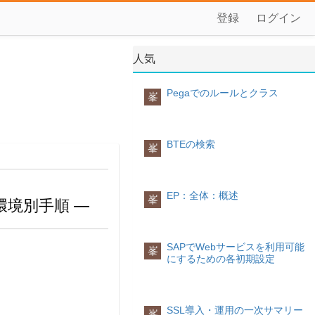
登録
ログイン
人気
Pegaでのルールとクラス
峯
BTEの検索
峯
EP：全体：概述
峯
環境別手順 ―
SAPでWebサービスを利用可能
峯
にするための各初期設定
SSL導入・運用の一次サマリー
峯