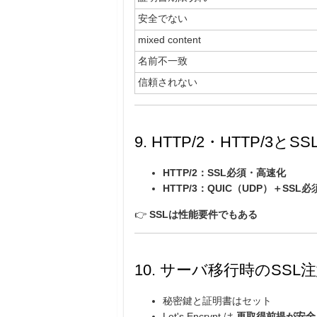
安全でない
mixed content
名前不一致
信頼されない
9. HTTP/2・HTTP/3とS
HTTP/2：SSL必須・高速化
HTTP/3：QUIC（UDP）＋SSL必
👉
SSLは性能要件でもある
10. サーバ移行時のSSL
秘密鍵と証明書はセット
Let's Encrypt は
再取得前提が安全