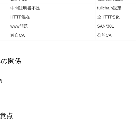
中間証明書不足
fullchain設定
HTTP混在
全HTTPS化
www問題
SAN/301
独自CA
公的CA
SLの関係
須
注意点