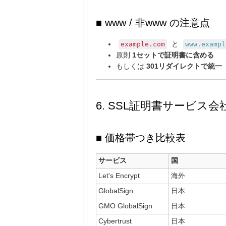
■ www / 非www の注意点
と
example.com
www.exampl
原則
1セットで証明書に含める
もしくは
301リダイレクトで統一
6. SSL証明書サービス
■ 価格帯つき比較表
サービス
国
Let's Encrypt
海外
GlobalSign
日本
GMO GlobalSign
日本
Cybertrust
日本