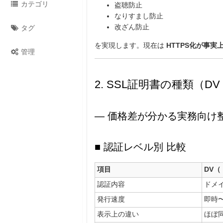
カテゴリ
盗聴防止
なりすまし防止
改ざん防止
タグ
を実現します。現在は
HTTPS化が事実
管理
2. SSL証明書の種類（DV /
― 価格差が分かる実務向け整
■ 認証レベル別 比較
項目
DV
認証内容
ドメ
発行速度
即時
表示上の違い
ほぼ