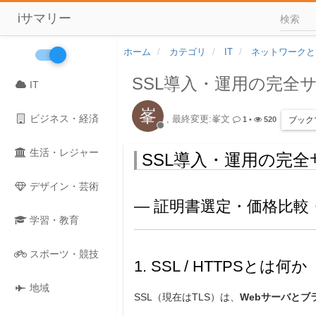
iサマリー
ホーム
カテゴリ
IT
ネットワークと
SSL導入・運用の完全
IT
峯
ビジネス・経済
, 最終変更:峯文
ブック
1
•
520
生活・レジャー
SSL導入・運用の完
デザイン・芸術
― 証明書選定・価格比較・
学習・教育
スポーツ・競技
1. SSL / HTTPSとは
地域
SSL（現在はTLS）は、
Webサーバとブ