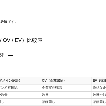
上必須
です。
 OV / EV）比較表
理 ―
（ドメイン認証）
OV（企業認証）
EV（拡
イン所有確認
企業実在確認
厳格な企
〜数分
数日
数日〜1
同じ
ほぼ同じ
ほぼ同じ