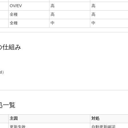
OV/EV
高
高
全種
高
高
全種
中
中
更新の仕組み
md）
処一覧
主因
対処
更新失敗
自動更新確認