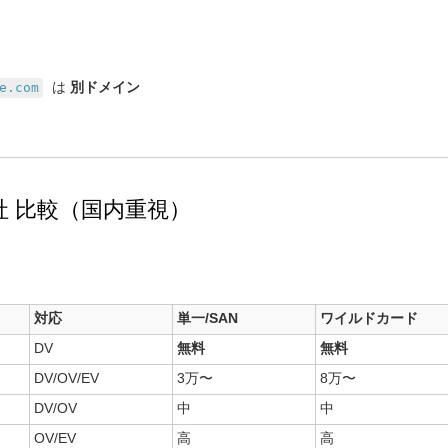
は
別ドメイン
e.com
会社 比較（国内重視）
対応
単一/SAN
ワイルドカード
DV
無料
無料
DV/OV/EV
3万〜
8万〜
DV/OV
中
中
OV/EV
高
高