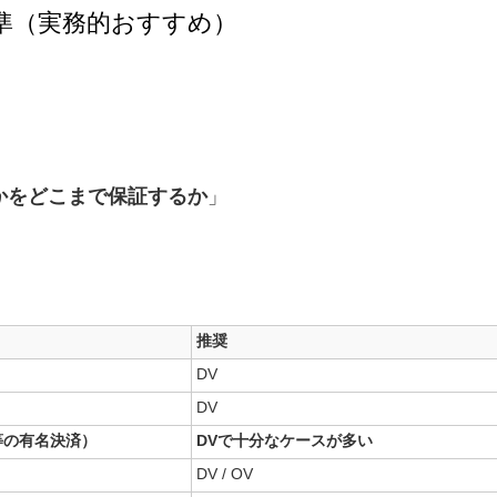
の判断基準（実務的おすすめ）
かをどこまで保証するか
」
推奨
DV
DV
l 等の有名決済）
DVで十分なケースが多い
DV / OV