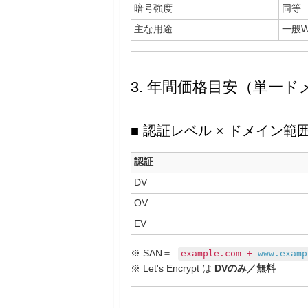
暗号強度
同等
主な用途
一般We
3. 年間価格目安（単一ド
■ 認証レベル × ドメイン範
認証
DV
OV
EV
※ SAN＝
example.com +
www.examp
※ Let's Encrypt は
DVのみ／無料