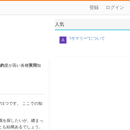
登録
ログイン
人気
"iサマリー"について
A
集約
度が高い各種
実用
知
の
1
つです。 ここでの知
識を探したいが、纏まっ
とも結構あるでしょう。