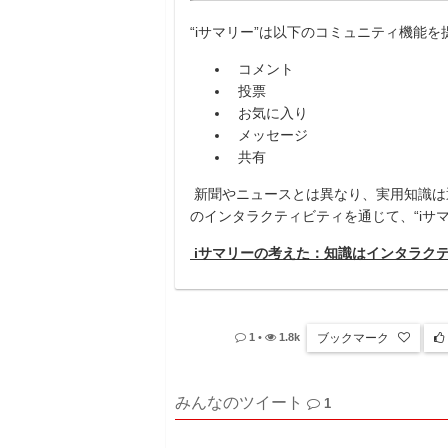
“
i
サマリー”は以下のコミュニティ機能を
コメント
投票
お気に入り
メッセージ
共有
新聞やニュースとは異なり、実用知識は
のインタラクティビティを通じて、“
i
サ
i
サマリーの考えた：知識はインタラク
ブックマーク
1
•
1.8k
みんなのツイート
1