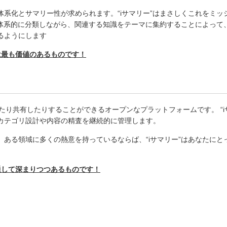
体系化とサマリー性が求められます。“
i
サマリー”はまさしくこれをミッ
体系的に分類しながら、関連する知識をテーマに集約することによって
るようにします
は最も価値のあるものです！
たり共有したりすることができるオープンなプラットフォームです。 “
i
カテゴリ設計や内容の精査を継続的に管理します。
、ある領域に多くの熱意を持っているならば、“
i
サマリー”はあなたにと
通して深まりつつあるものです！