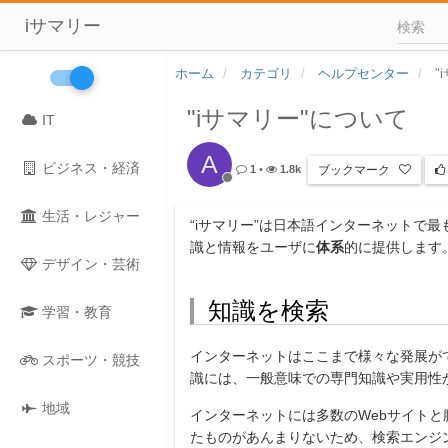
iサマリー
ホーム
カテゴリ
ヘルプセンター
"
"iサマリー"について
IT
A
ビジネス・経済
ブックマーク
1
•
1.8k
生活・レジャー
“
i
サマリー”は日本語インターネットで最
識と情報をユーザに
体系
的に提供します
デザイン・芸術
知識を検索
学習・教育
インターネットはここまで様々な発展が
スポーツ・競技
識には、一般意味での専門知識や実用性
地域
インターネットには多数の
Web
サイトと
たものがあんまりないため、検索エンジ