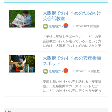
大阪府でおすすめの幼児向け
英会話教室
W
近畿地方
•
0
Votes
821
閲覧数
「子供に英語を学ばせたい」「どこの英
会話教室へ行くか迷っている」という方
に向け、大阪府でおすすめの幼児向け英
会話教室を紹介していきます。
大阪府でおすすめの安産祈願
早期英語教育において大切なこと
スポット
W
近畿地方
•
0
Votes
1.3k
閲覧数
英語に日常的に触れる
効果的に英語を習得するためにも、日常
安産を願い神社やお寺を訪れる「安産祈
的に英語に触れることが大切です。英語
願」。妊娠期間中の一大イベントだけ
の音楽を流したり、絵本を読んだりと英
に、どこの神社やお寺に行くべきか迷っ
語と触れる機会を多く作ることで、楽し
ている方も多いでしょう。今回は大阪府
く自然と英語を身につけていくことがで
でおすすめの安産祈願スポットを紹介し
きるでしょう。
ていきます。
英語力に自信を持つ