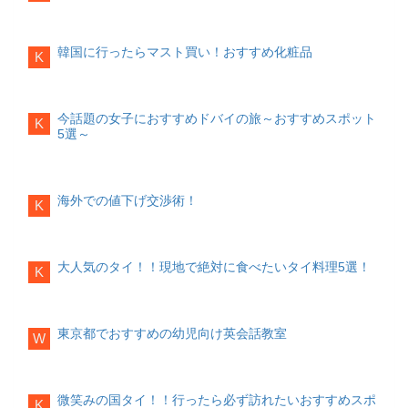
マンツーマンレッスンのため、子供一人
写真引用：
https://nambayasaka.jp
一人の実力に合わせてレッスンを進める
ことができ、無理なく学習することがで
住所
韓国に行ったらマスト買い！おすすめ化粧品
きます。また、英語を話す機会も増える
K
大阪市浪速区元町2-9-19
歴史
ため、グループレッスンよりも早く英語
祭神、奇稲田姫命（クシイナダヒメノミ
力アップが期待できます。
カウンセラー
コト）がヤマタノオロチの犠牲になりそ
が在籍
うだった際、素戔嗚尊（スサノオノミコ
英語学習の進め方や、自宅での学習方法
今話題の女子におすすめドバイの旅～おすすめスポット
K
ト）に助けられたことをきっかけに彼と
5選～
を悩む親御さんも多くいるでしょう。カ
結婚しました。そのことから難波八阪神
ウンセラーが在籍しているため相談しな
社は縁結び・夫婦円満・安産のご利益が
がら、子供の英語力上達に向けた学習方
あるとされています。
特徴
法を一緒に考えてもらえます。Berlitz
外
境内に入るとすぐに大きな獅子殿が待ち
国人講師によるレッスン
海外での値下げ交渉術！
K
構えています。サイズはなんと高さ
外国人講師が英語でレッスンを行いま
12m、幅7m、奥行き7m。インスタ映え
す。英語でレッスンを受けることで子供
すると、最近では若者にも人気のスポッ
の「英語脳」を育てることができ、また
トです。
祈祷の予約、料金
「英語耳」も同時に身につけることがで
大人気のタイ！！現地で絶対に食べたいタイ料理5選！
K
ご祈祷を希望する場合、電話での予約が
きるでしょう。
発話量にこだわり
必須です。戌の日や大安は予約が重なる
英語を使うことが大切であるため、子供
ことがあるため、早めの予約をおすすめ
一人一人がレッスンで発話することを大
します。
切にしています。マンツーマンレッスン
東京都でおすすめの幼児向け英会話教室
W
なお、祈祷料に関する記載は公式HPには
も取り入れているため、習った英語をし
ありませんでした。5000円〜10000円が
っかりと使う練習ができます。子ども英
一般的な相場ですので、用意しておくと
語教室 ヒューマンアカデミーランゲー
安心です。阿部野神社
ジスクール
総合力が身につく
微笑みの国タイ！！行ったら必ず訪れたいおすすめスポ
K