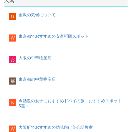
人気
大阪府でおすすめの安山祈願スポット5選
英語力を高めるためには、英語を積極的
坐摩神社
に使うことが大切です。そのためにも自
身の英語力に自信を持ち、英語を使うこ
金沢の気候について
G
とを恐れないことの大切さを教えていき
写真引用：
ましょう。
http://www.ikasuri.or.jp/index.html
日本語学習も大切にする
東京都でおすすめの安産祈願スポット
W
住所
早期英語教育を開始すると、日本語より
大阪市中央区久太郎町4丁目渡辺3号
歴史
も英語学習に力を入れてしまいがちです
神功皇后に由来し安産守護のご神徳があ
が、母国語で伝えたいことを伝える力が
るとされています。明治天皇が誕生した
備わっていないと、いくら英語を勉強し
大阪の中華物産店
お
際、坐摩神社で祈願が行われたことでも
ても「伝える力」は育ちません。日本語
有名です。
特徴
学習も蔑ろにせず、バランスよく学習で
地下鉄本町駅から徒歩5分と、アクセスが
きる環境を整えましょう。
良好な神社です。安産祈願に来た人に
東京都の中華物産店
峯
は、岩田帯(腹帯)と鈴守(お守り)が授与さ
大阪府でおすすめの幼児向け英会話教室
れます。
祈祷の予約、料金
ベスト3
ご祈祷を希望する場合、電話での予約が
必須です。戌の日以外でも予約可能なの
今話題の女子におすすめドバイの旅～おすすめスポット
K
で、体調や天候を考慮して日取りを決定
5選～
大阪府でおすすめの幼児向け英会話教室
すると良いでしょう。
を3選、厳選して紹介していきます。
なお、祈祷料は10000円〜です。難波八
阪神社
Gabaキッズなんばラーニングスタジオ
マ
大阪府でおすすめの幼児向け英会話教室
ンツーマンレッスン
W