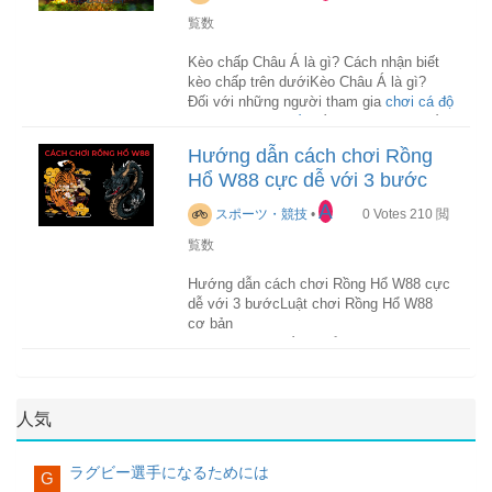
(Schalke 04), Takumi Minamino
cho nhiều nhân tố dự kiến ​​như Jesus,
Xỉu, kèo châu Âu về cơ bản sẽ có 3 cửa
(Monaco), Daichi Kamada (Frankfurt),
覧数
Martinelli, Antony hay Fabinho.Việc làm
cược chính như sau:
Takefusa Kubo (Real Sociedad), Kaoru
hỗn hợp quá nhiều về đội hình đã dẫn lối
Mitoma (Brighton) hay Ritsu Doan
Kèo chấp Châu Á là gì? Cách nhận biết
chơi của "Selecao" không còn lối thoát
Cửa 1: Home – Đội nhà
(Freiburg).
kèo chấp trên dướiKèo Châu Á là gì?
như thường thấy.
Đối với những người tham gia
chơi cá độ
Cửa X: Draw – Hòa
bóng đá trực tuyến
điều quan trọng nhất
HLV trưởng Hajime Moriyasu đã gây bất
Suốt hiệp 1, Brazil hoàn toàn bế tắc. Và
đó là học hỏi và tìm hiểu kinh nghiệm để
ngờ lớn khi gạch tên bộ đôi đang thi đấu
điều đó được duy trì sau khi hiệp 2 trở
Hướng dẫn cách chơi Rồng
trở thành một người chơi chuyên nghiệp
Cửa 2: Away – Đội khách.
chói sáng ở Celtic là Kyogo Furuhashi và
lại. Trong khi đó, Cameroon nhẫn nhịn
Hổ W88 cực dễ với 3 bước
và có nhiều chiến thắng. Bên cạnh đó
Reo Matate đang thi đấu cho Celtic trong
chờ thời cơ. Sau cùng, thời cơ đến với
việc nắm được thuật ngữ cơ bản, các
danh sách cầu thủ tuyển Nhật Bản dự
Kèo Châu Âu được đánh giá là một trong
đại diện lục địa đen ở phút 90+2, khi mà
A
スポーツ・競技
•
0
Votes
210
閲
loại kèo cược cũng giúp ích rất lớn trong
World Cup 2022.
những loại kèo có độ thách thức và kịch
Vincent Aboubakar ghi bàn thắng quý
việc tham gia trò chơi này. Trong đó kèo
tính cao, hơn nữa loại kèo này cũng rất
như vàng.
覧数
trên kèo dưới là gì được nhiều anh em
hấp dẫn những người chơi cá độ bóng đá
Kyogo Furuhashi thi đấu ấn tượng tại
tìm kiếm khi bắt đầu chơi cá độ.
bởi tỷ lệ quy đổi thanh toán cao hơn hẳn
Celtic trong hai mùa giải gần đây với 27
Hướng dẫn cách chơi Rồng Hổ W88 cực
Tuy nhiên, do quá vui mừng với bàn
so với các loại kèo khác.
bàn sau 47 trận ra sân. Anh góp công lớn
dễ với 3 bướcLuật chơi Rồng Hổ W88
thắng nên Aboubakar cởi áo ăn mừng mà
Kèo Châu Á là gì?
kèo châu á
hay còn
giúp Celtic đăng quang ở giải vô địch
cơ bản
quên mất rằng mình đã nhận 1 thẻ vàng
gọi là kèo chấp (kèo Handicap) hoặc
quốc gia và Cúp Liên đoàn Scotland.
Trong trò chơi Rồng Hổ tại W88, người
Xem thêm:
trước đó. Cầu thủ này báo hại Cameroon
kèo chấp là gì
? Tổng hợp
được hiểu là kèo trên dưới, đây là một
chơi lựa chọn 3 cửa chính để đặt cược
kiến thức về kèo Châu Á
chơi 10 người trong khoảng 10 phút bù
trong những kèo phổ biến và thông dụng
đó là cửa Rồng (Dragon), cửa Hổ (Tiger)
giờ. Dù vậy, điều đó cũng không giúp
Takefusa Kubo, Takehiro Tomiyasu và
nhất trong cá cược bóng đá online tại
và cửa Hòa (Tie). Sau khi chọn cửa
Brazil có bàn gỡ. Đáng tiếc cho
Takumi Minamino là những cái tên nổi
Ký hiệu của kèo Châu Âu và cách đọc
人気
các nhà cái trực tuyến hiện nay
xong, Dealer của nhà cái tiến hành chia
Cameroon, chiến thắng 1-0 trước Brazil
bật trong danh sách 26 cầu thủ lên
trên bảng cược
bài cho từng cửa, trong đó cửa Rồng và
không đủ giúp họ giành vé đi tiếp.
đường tới Qatar.
Sau khi đã hiểu về kèo Châu Âu là gì thì
Kèo trên được hiểu là nói những đội bóng
cửa Hổ nhận được 1 lá bài Tây khi
người chơi cần phải nắm được cách đọc
ラグビー選手になるためには
G
được đánh giá cao hơn, thường có kỹ
Dealer xáo trộn nhiều bộ bài và chia bài.
kèo sao cho đúng, dưới đây sẽ là cách
Tỷ số chung cuộc: Cameroon 1-0 Brazil
Thành tích tốt nhất của tuyển Nhật Bản