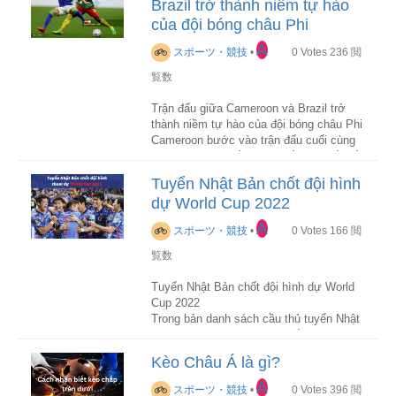
Brazil trở thành niềm tự hào
các nhà cái trực tuyến thì người chơi
cần phải nắm rõ về từng loại kèo cược.
của đội bóng châu Phi
A
スポーツ・競技
•
0
Votes
236
閲
Chính vì vậy, qua bài viết dưới đây,
trang
cá độ bóng đá
sẽ giải đáp câu hỏi trên
覧数
của bạn và cung cấp thêm cho bạn
những thông tin cần thiết để cược loại
Trận đấu giữa Cameroon và Brazil trở
kèo châu Âu này thật hiệu quả, cùng theo
thành niềm tự hào của đội bóng châu Phi
dõi ngay nhé!
Cameroon bước vào trận đấu cuối cùng
khi không có quyền tự quyết. Đã thế, đối
Kèo Châu Âu là gì?
thủ của đội bóng châu Phi lại là ông lớn
Tuyển Nhật Bản chốt đội hình
Kèo Châu Âu hay còn được biết đến là
Brazil. Thật khó để mường tượng rằng
kèo 1X2 hay kèo Odds, đây là loại kèo
dự World Cup 2022
các học trò của HLV Rigobert Song có
cá cược được dùng phổ biến tại các
thể làm cách nào để hạ gục được gã đến
A
スポーツ・競技
•
0
Votes
166
閲
nước Châu Âu. Trên bảng tỷ lệ kèo nhà
Nam Mỹ.
cái, kèo Châu Âu sẽ được ký hiệu là
覧数
1X2, người chơi tham gia kèo này sẽ
Cập nhật tin tức thể thao mới nhất :
w88
cần phải suy đoán sức mạnh, yếu của
Tuyển Nhật Bản chốt đội hình dự World
mỗi đội thi đấu để chọn ra thắng, thua
Cup 2022
Antony (áo xanh trắng) bất lực trước
hoặc hòa.
Trong bản danh sách cầu thủ tuyển Nhật
Cameroon
Bản dự World Cup 2022, huấn luyện viên
Đây là kèo cược nhanh gọn, dễ chơi và
Hajime Moriyasu đã điền tên nhiều cầu
Thế nhưng, Cameroon đã làm được!Trận
Kèo Châu Á là gì?
nhẹ đầu nhất.
thủ đang thi đấu ở châu Âu như Takehiro
đấu này đã sớm vô địch nên Brazil mất
Tomiyasu (Arsenal), Maya Yoshida
nhiều trụ cột.HLV Tite trao cơ hội ra sân
A
スポーツ・競技
•
0
Votes
396
閲
Khác biệt với kèo Châu Á hay kèo Tài