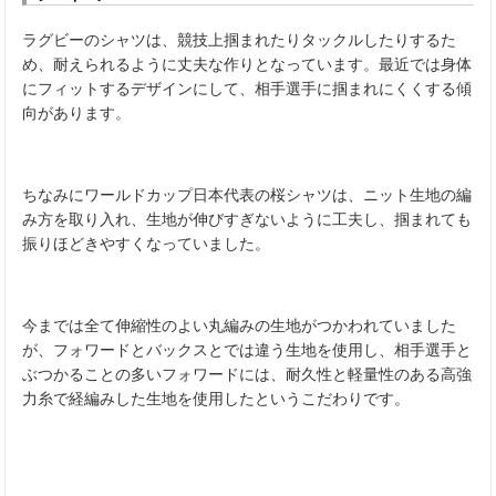
ラグビーのシャツは、競技上掴まれたりタックルしたりするた
め、耐えられるように丈夫な作りとなっています。最近では身体
にフィットするデザインにして、相手選手に掴まれにくくする傾
向があります。
ちなみにワールドカップ日本代表の桜シャツは、ニット生地の編
み方を取り入れ、生地が伸びすぎないように工夫し、掴まれても
振りほどきやすくなっていました。
今までは全て伸縮性のよい丸編みの生地がつかわれていました
が、フォワードとバックスとでは違う生地を使用し、相手選手と
ぶつかることの多いフォワードには、耐久性と軽量性のある高強
力糸で経編みした生地を使用したというこだわりです。