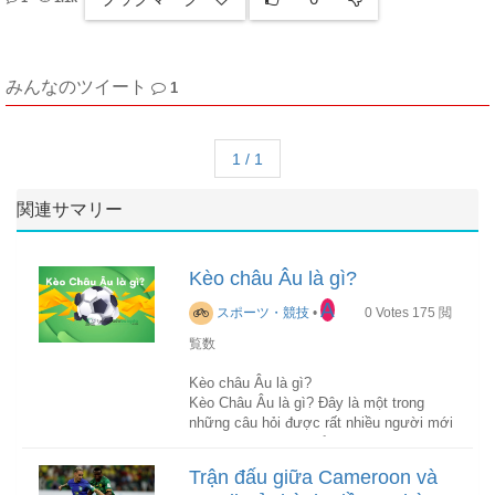
みんなのツイート
1
1 / 1
関連サマリー
Kèo châu Âu là gì?
A
スポーツ・競技
•
0
Votes
175
閲
覧数
Kèo châu Âu là gì?
Kèo Châu Âu là gì? Đây là một trong
những câu hỏi được rất nhiều người mới
chơi cá cược tìm hiểu, bởi đây là một
loại kèo cực phổ biến trong kèo cược
Trận đấu giữa Cameroon và
bóng đá. Bởi muốn tham gia cược tại