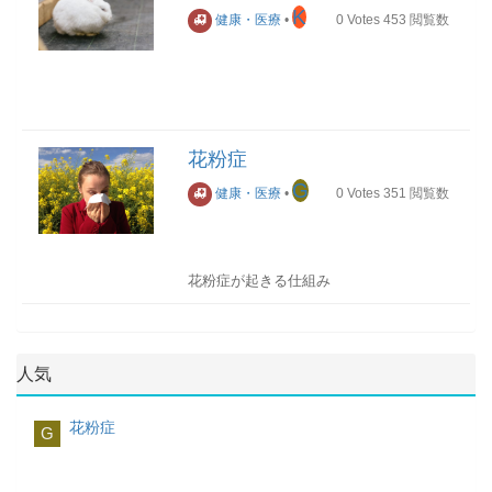
K
健康・医療
•
0
Votes
453
閲覧数
■冷え性の原因(手足)
・寒くなってきたこの頃、手先や足先が
花粉症
冷たくなるといった症状を発生する人は
G
少なくありません。
健康・医療
•
0
Votes
351
閲覧数
そもそもなぜ手先などが冷たくなるの
か、それは体温調節機能が正常に機能し
ていない状態であり主な原因として以下
のことが挙げられます。
花粉症が起きる仕組み
毎年のことだからと放っておくと、危険
花粉症は体のアレルギー反応の一つで
です。タイプ別に冷え性対策をご紹介い
す。
たします。
アレルギー反応：体を守るための仕組み
①ストレスによる自律神経の乱れ②加
人気
である免疫システムが強く働きすぎるこ
齢・筋肉量減少③冷たい飲食物の過剰摂
とによって引き起こされる反応です。
取■冷え性対策(タイプ別)
花粉症
①ストレスによる自律神経の乱れ
G
花粉症では、花粉に対して免疫システム
が過剰に反応することによって鼻水や目
・若い世代に多いといわれるストレスに
のかゆみなどの症状が引き起こされま
より自律神経の乱れ。自律神経のバラン