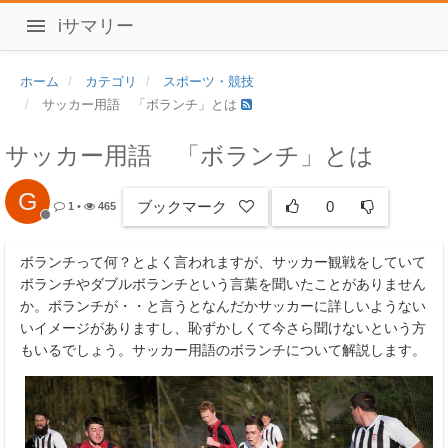
iサマリー
ホーム
カテゴリ
スポーツ・競技
サッカー用語 「ボランチ」とは
サッカー用語 「ボランチ」とは
G
ブックマーク
0
1
•
465
ボランチって何？とよく言われますが、サッカー観戦をしていて
ボランチやダブルボランチという言葉を聞いたことがありません
か。ボランチが・・と言うとなんだかサッカーに詳しいようない
いイメージがありますし、恥ずかしくて今さら聞けないという方
もいるでしょう。サッカー用語のボランチについて解説します。