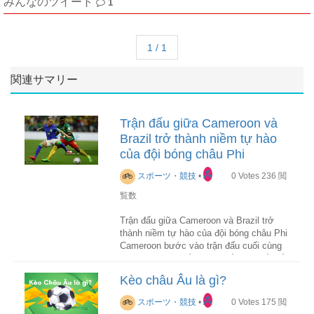
みんなのツイート
1
1 / 1
関連サマリー
Trận đấu giữa Cameroon và
Brazil trở thành niềm tự hào
của đội bóng châu Phi
A
スポーツ・競技
•
0
Votes
236
閲
覧数
Trận đấu giữa Cameroon và Brazil trở
thành niềm tự hào của đội bóng châu Phi
Cameroon bước vào trận đấu cuối cùng
khi không có quyền tự quyết. Đã thế, đối
thủ của đội bóng châu Phi lại là ông lớn
Kèo châu Âu là gì?
Brazil. Thật khó để mường tượng rằng
các học trò của HLV Rigobert Song có
A
スポーツ・競技
•
0
Votes
175
閲
thể làm cách nào để hạ gục được gã đến