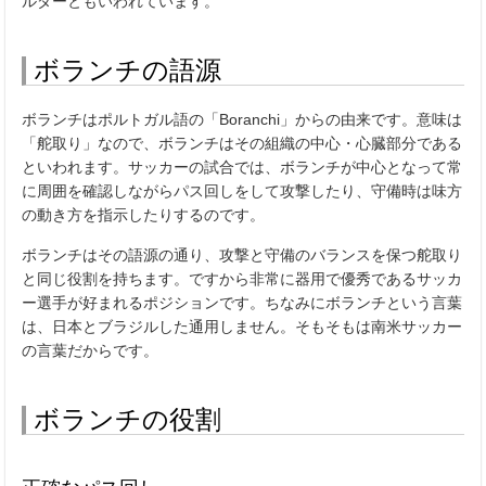
ルダーともいわれています。
ボランチの語源
ボランチはポルトガル語の「
Boranchi
」からの由来です。意味は
「舵取り」なので、ボランチはその組織の中心・心臓部分である
といわれます。サッカーの試合では、ボランチが中心となって常
に周囲を確認しながらパス回しをして攻撃したり、守備時は味方
の動き方を指示したりするのです。
ボランチはその語源の通り、攻撃と守備のバランスを保つ舵取り
と同じ役割を持ちます。ですから非常に器用で優秀であるサッカ
ー選手が好まれるポジションです。ちなみにボランチという言葉
は、日本とブラジルした通用しません。そもそもは南米サッカー
の言葉だからです。
ボランチの役割