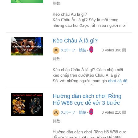
Nam Mỹ.
覧数
Kèo châu Âu là gì?
Cập nhật tin tức thể thao mới nhất :
w88
Kèo Châu Âu là gì? Đây là một trong
những câu hỏi được rất nhiều người mới
Antony (áo xanh trắng) bất lực trước
chơi cá cược tìm hiểu, bởi đây là một
Cameroon
loại kèo cực phổ biến trong kèo cược
Kèo Châu Á là gì?
bóng đá. Bởi muốn tham gia cược tại
Thế nhưng, Cameroon đã làm được!Trận
các nhà cái trực tuyến thì người chơi
A
đấu này đã sớm vô địch nên Brazil mất
スポーツ・競技
•
0
Votes
396
閲
cần phải nắm rõ về từng loại kèo cược.
nhiều trụ cột.HLV Tite trao cơ hội ra sân
覧数
cho nhiều nhân tố dự kiến ​​như Jesus,
Chính vì vậy, qua bài viết dưới đây,
trang
Martinelli, Antony hay Fabinho.Việc làm
Kèo chấp Châu Á là gì? Cách nhận biết
cá độ bóng đá
sẽ giải đáp câu hỏi trên
hỗn hợp quá nhiều về đội hình đã dẫn lối
kèo chấp trên dướiKèo Châu Á là gì?
của bạn và cung cấp thêm cho bạn
chơi của "Selecao" không còn lối thoát
Đối với những người tham gia
chơi cá độ
những thông tin cần thiết để cược loại
như thường thấy.
bóng đá trực tuyến
điều quan trọng nhất
kèo châu Âu này thật hiệu quả, cùng theo
đó là học hỏi và tìm hiểu kinh nghiệm để
dõi ngay nhé!
Suốt hiệp 1, Brazil hoàn toàn bế tắc. Và
Hướng dẫn cách chơi Rồng
trở thành một người chơi chuyên nghiệp
điều đó được duy trì sau khi hiệp 2 trở
Hổ W88 cực dễ với 3 bước
và có nhiều chiến thắng. Bên cạnh đó
Kèo Châu Âu là gì?
lại. Trong khi đó, Cameroon nhẫn nhịn
việc nắm được thuật ngữ cơ bản, các
Kèo Châu Âu hay còn được biết đến là
A
chờ thời cơ. Sau cùng, thời cơ đến với
スポーツ・競技
•
0
Votes
210
閲
loại kèo cược cũng giúp ích rất lớn trong
kèo 1X2 hay kèo Odds, đây là loại kèo
đại diện lục địa đen ở phút 90+2, khi mà
việc tham gia trò chơi này. Trong đó kèo
cá cược được dùng phổ biến tại các
覧数
Vincent Aboubakar ghi bàn thắng quý
trên kèo dưới là gì được nhiều anh em
nước Châu Âu. Trên bảng tỷ lệ kèo nhà
như vàng.
tìm kiếm khi bắt đầu chơi cá độ.
cái, kèo Châu Âu sẽ được ký hiệu là
Hướng dẫn cách chơi Rồng Hổ W88 cực
1X2, người chơi tham gia kèo này sẽ
dễ với 3 bướcLuật chơi Rồng Hổ W88