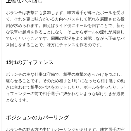
正確なパス回し
ボランチは攻撃にも参加します。味方選手が奪ったボールを受け
て、それを更に味方がいる方向へパスをして流れを展開させる役
割が求められます。例えばサイド側にボールを回すことで、新た
な攻撃の起点を作ることになり、そこからボールの流れが展開し
ていくということです。周囲の状況をよく確認しながら正確なパ
ス回しをすることで、味方にチャンスを作るのです。
1対1のディフェンス
ボランチの主な仕事は守備で、相手の攻撃のきっかけをつぶし、
遅らせることです。そのため相手と
1
対
1
になったら相手選手の動
きに合わせて相手のパスをカットしたり、ボールを奪ったり、デ
ィフェンダーの前で相手選手に抜かれないような駆け引きが必要
となります。
ポジションのカバーリング
ボランチの動き方の中にカバーリングがあります。味方選手の守