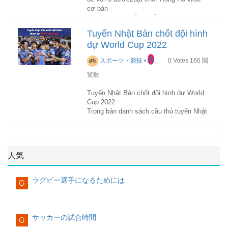
Tuy nhiên, do quá vui mừng với bàn
Kèo Châu Á là gì?
kèo châu á
hay còn
cần phải suy đoán sức mạnh, yếu của
cơ bản
thắng nên Aboubakar cởi áo ăn mừng mà
gọi là kèo chấp (kèo Handicap) hoặc
mỗi đội thi đấu để chọn ra thắng, thua
Trong trò chơi Rồng Hổ tại W88, người
quên mất rằng mình đã nhận 1 thẻ vàng
được hiểu là kèo trên dưới, đây là một
hoặc hòa.
chơi lựa chọn 3 cửa chính để đặt cược
trước đó. Cầu thủ này báo hại Cameroon
Tuyển Nhật Bản chốt đội hình
trong những kèo phổ biến và thông dụng
đó là cửa Rồng (Dragon), cửa Hổ (Tiger)
chơi 10 người trong khoảng 10 phút bù
dự World Cup 2022
nhất trong cá cược bóng đá online tại
và cửa Hòa (Tie). Sau khi chọn cửa
Đây là kèo cược nhanh gọn, dễ chơi và
giờ. Dù vậy, điều đó cũng không giúp
các nhà cái trực tuyến hiện nay
xong, Dealer của nhà cái tiến hành chia
nhẹ đầu nhất.
Brazil có bàn gỡ. Đáng tiếc cho
A
スポーツ・競技
•
0
Votes
166
閲
bài cho từng cửa, trong đó cửa Rồng và
Cameroon, chiến thắng 1-0 trước Brazil
Kèo trên được hiểu là nói những đội bóng
cửa Hổ nhận được 1 lá bài Tây khi
Khác biệt với kèo Châu Á hay kèo Tài
覧数
không đủ giúp họ giành vé đi tiếp.
được đánh giá cao hơn, thường có kỹ
Dealer xáo trộn nhiều bộ bài và chia bài.
Xỉu, kèo châu Âu về cơ bản sẽ có 3 cửa
năng tốt, có tên tuổi, đã giành được
Bên cửa Rồng được chia bài trước, sau
cược chính như sau:
Tuyển Nhật Bản chốt đội hình dự World
Tỷ số chung cuộc: Cameroon 1-0 Brazil
nhiều chiến thắng trong lịch sử cũng như
đó tới bên cửa Hổ.
Cup 2022
(H1: 0-0)
trong lịch sử đối đầu với đối thủ. Còn kèo
Trong bản danh sách cầu thủ tuyển Nhật
Cửa 1: Home – Đội nhà
dưới thì là những đội bóng yếu hơn,
Nếu bạn đặt cửa Rồng, trong trường hợp
Bản dự World Cup 2022, huấn luyện viên
Ghi bàn
không được đánh giá cao, có tỷ lệ thua
cửa Rồng có điểm số cao hơn thì bạn
Hajime Moriyasu đã điền tên nhiều cầu
Cửa X: Draw – Hòa
trận nhiều. Những đội bóng được cược ở
chiến thắng. Trường hợp, cửa Hổ có
thủ đang thi đấu ở châu Âu như Takehiro
Cameroon: Aboubakar 90+2'
kèo trên sẽ có khả năng chiến thắng cao
điểm cao hơn cửa Rồng hoặc kết quả
Tomiyasu (Arsenal), Maya Yoshida
Cửa 2: Away – Đội khách.
人気
hơn những đội bóng ở kèo dưới.
Hòa thì bạn thua cược.
(Schalke 04), Takumi Minamino
Thẻ đỏ
(Monaco), Daichi Kamada (Frankfurt),
Kèo Châu Âu được đánh giá là một trong
Cách nhận biết kèo chấp trên dưới
Nếu bạn đặt cược cho cửa Hổ, cửa Hổ
Takefusa Kubo (Real Sociedad), Kaoru
những loại kèo có độ thách thức và kịch
ラグビー選手になるためには
Cameroon: Aboubakar 90+3'
G
có điểm số cao hơn thì bạn thắng cược.
Mitoma (Brighton) hay Ritsu Doan
tính cao, hơn nữa loại kèo này cũng rất
Khi chơi cá cược bóng đá trực tuyến
Trường hợp cửa Hổ điểm thấp hơn cửa
(Freiburg).
hấp dẫn những người chơi cá độ bóng đá
Đội hình thi đấu
việc tìm hiểu các loại kèo cược là yếu tố
Rồng hoặc hai bên hòa điểm thì bạn mất
bởi tỷ lệ quy đổi thanh toán cao hơn hẳn
quan trọng giúp bạn nhận định được kèo
tiền cược.
HLV trưởng Hajime Moriyasu đã gây bất
so với các loại kèo khác.
サッカーの試合時間
G
Cameroon: Devis Epassy, Collins Fai,
trên kèo dưới. Trước khi trận đấu diễn
ngờ lớn khi gạch tên bộ đôi đang thi đấu