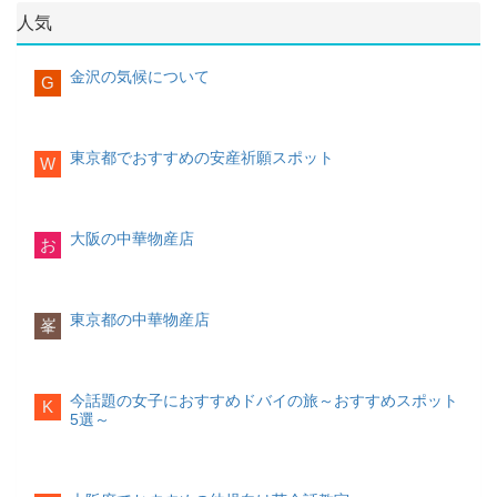
英会話教室を紹介していきます。
赤羽1-23-6
TEL: 03-5249-5791杉並区
人気
(高円寺)
東京都内で英会話教室を選ぶ場合に確認
したいポイント
中国物産店 中華食材食品店
金沢の気候について
G
高円寺北3丁目22-18
4F豊島区
(池袋)
カリキュラム・講師の質
どのようなカリキュラムが組まれている
東京都でおすすめの安産祈願スポット
陽光城 池袋店
W
かを確認することは、効果的な英語学習
西池袋1-25-2
TEL：03-5960-9188,営業
において大切なポイントになります。レ
時間：24時間営業中国食品 友誼商店
ッスンの内容だけでなく、半年・1年単位
西池袋1-28-6
(大和産業ビル 4F)日光池袋
でどの程度の効果が期待できるかも明確
店 日連商事
大阪の中華物産店
お
化されているとなお良しです。
西池袋 1-37-2
(竜崎ビル)葛飾区雛華中華
物産店
また、講師の質も大切なポイントです。
堀切5丁目２２−１荒川区
過去の実績や経験、指導力などはプロフ
(日暮里)
東京都の中華物産店
峯
ィールを見て大体予想ができる部分もあ
るため、事前にチェックしておくことを
麒麟中国物産 日暮里店
おすすめします。
東日暮里5-52-6
(日経商事日暮里ビル 2F)
江東区
今話題の女子におすすめドバイの旅～おすすめスポット
K
年齢に合わせた授業内容の選択可否
5選～
(南砂町)
大きく分けて0~3歳、3~6歳、小学生〜で
は英語を学習する方法も大きく変わって
中国物産美和
いきます。年齢（発達）に応じてそれぞ
南砂2-3-1
(南砂2丁目団地商店会) TEL：
れに合ったレベルの授業が受けられるか