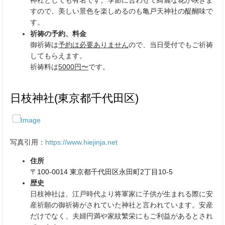
神社としても有名です。季節に合わせて綺麗な花が咲きま
すので、美しい景色を楽しめるのも亀戸天神社の醍醐味で
す。
祈祷の予約、料金
御祈祷は
予約は必要ありません
ので、当日受付でもご祈祷
してもらえます。
祈祷料は
5000円〜
です。
日枝神社(東京都千代田区)
写真引用：
https://www.hiejinja.net
住所
〒100-0014 東京都千代田区永田町2丁目10-5
歴史
日枝神社は、江戸時代より将軍家に子供が生まれる際に安
産祈願の御祈祷がされていた神社と言われています。安産
だけでなく、夫婦円満や家紋繁栄にもご利益があるとされ