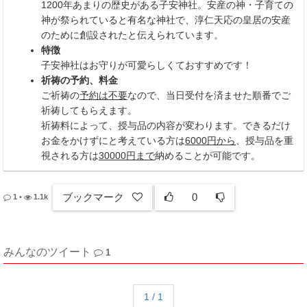
1200年あまりの歴史がある子安神社。安産の神・子育ての
神が祭られていると有名な神社で、淳仁天応の皇居の安産
のために創設されたと伝えられています。
特徴
子安神社はお守りが可愛らしくておすすめです！
祈祷の予約、料金
ご祈祷の
予約は不要
なので、当日受付を済ませた順番でご
祈祷してもらえます。
祈祷料によって、授与品の内容が変わります。できるだけ
お金をかけずにと考えている方は
6000円から
、授与品を重
視される方は
30000円まで
納めることが可能です。
ブックマーク
0
1
•
1.1k
みんなのツイート
1
1 / 1