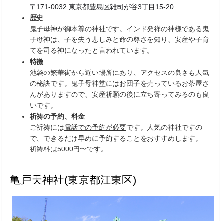
〒171-0032 東京都豊島区雑司が谷3丁目15-20
歴史
鬼子母神が御本尊の神社です。
インド発祥の神様である
鬼
子母神は、子を失う悲しみと命の尊さを知り、安産や子育
てを司る神になったと言われています。
特徴
池袋の繁華街から近い場所にあり、アクセスの良さも人気
の秘訣です。
鬼子母神堂にはお団子を売っているお茶屋さ
んがありますので、安産祈願の後に立ち寄ってみるのも良
いです。
祈祷の予約、料金
ご祈祷には
電話での予約が必要
です。人気の神社ですの
で、できるだけ早めに予約することをおすすめします。
祈祷料は
5000円〜
です。
亀戸天神社(東京都江東区)