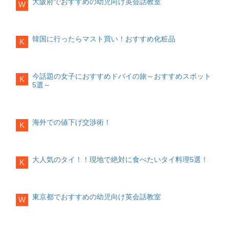
大阪府でおすすめの幼児向け英会話教室
03-3615-0839, 営業時間：10時～21時
W
どうかが、英会話教室を選ぶ上で重要と
(辰巳)
なります。
吉祥商事
体験レッスンの有無
韓国に行ったらマスト買い！おすすめ化粧品
辰巳1-9-49
(都営辰巳一丁目アパート 9号
K
条件を事前に確認することも大切です
棟 たつみ商店街 112)
が、教室の雰囲気や講師との相性などは
(亀戸)
実際に体験してみないとわからないもの
です。体験レッスンがあればお子様と一
今話題の女子におすすめドバイの旅～おすすめスポット
千葉商店
K
緒に一度レッスンを体験してみた上で、
5選～
亀戸5-9-5
(コーポラスハマ)新アジア物産
お子様自身が継続して学びたいかどうか
亀戸5丁目21−16
友達物産
判断することができます。
亀戸2-43-5
徳永ビル1F TEL：03-5609-
6228興安食品
東京都でおすすめの幼児向け英会話教室
海外での値下げ交渉術！
亀戸5丁目21-13-102
K
ベスト5ラボ・パーティ
レッスン内容が独
(大島/東大島/西大島)
特
英語劇を演じるというテーマでレッスン
中華物産店
をしており、子供たちが自由に英語で台
大人気のタイ！！現地で絶対に食べたいタイ料理5選！
大島7丁目12
江戸川区
K
詞を考えたりと、子供の興味を惹きつけ
(新小岩/小岩)
るレッスン内容になっています。
教材が
全て絵本
陽光アジア物産 小岩店
絵本を教材としているため、小さいお子
東京都でおすすめの幼児向け英会話教室
W
南小岩7-27-10
TEL：03-3673-4777,営業
様でも楽しく英語に触れることができま
時間：10時～翌朝5時
す。また、英語が苦手な親御さんでも絵
(平井)
本であれば簡単に子供と一緒に楽しく英