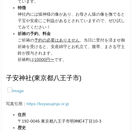
ています。
特徴
神社内には猿神様の像があり、お母さん猿の像を撫でると
子宝や安産にご利益があるとされていますので、ぜひ試し
てみてください！
祈祷の予約、料金
ご祈祷の
予約の必要はありません
。当日に受付を済ませ御
祈祷を受けると、安産綿守とお札立て、腹帯、まさる守土
鈴が授与されます。
祈祷料は
10
000円〜
です。
子安神社(東京都八王子市)
写真引用：
https://koyasujinja.or.jp
住所
〒192-0046 東京都八王子市明神町4丁目10-3
歴史