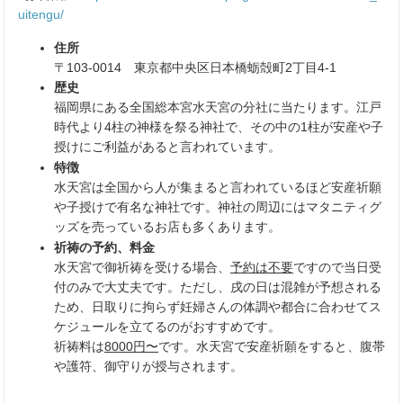
uitengu/
住所
〒103-0014 東京都中央区日本橋蛎殻町2丁目4-1
歴史
福岡県にある全国総本宮水天宮の分社に当たります。江戸
時代より
4柱の神様を祭る神社で、その中の1柱が安産や子
授けにご利益があると言われています。
特徴
水天宮は全国から人が集まると言われているほど安産祈願
や子授けで有名な神社です。神社の周辺にはマタニティグ
ッズを売っているお店も多くあります。
祈祷の予約、料金
水天宮で御祈祷を受ける場合、
予約は不要
ですので当日受
付のみで大丈夫です。ただし、戌の日は混雑が予想される
ため、日取りに拘らず妊婦さんの体調や都合に合わせてス
ケジュールを立てるのがおすすめです。
祈祷料は
8000円〜
です。
水天宮で安産祈願をすると、腹帯
や護符、御守りが授与されます。