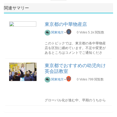
関連サマリー
東京都の中華物産店
峯
関東地方
•
0
Votes
5.1k
閲覧数
このトピックでは、東京都の各中華物産
店を区別に纏めています。不足や変更が
あるところはコメントでご通知くださ
い。
東京都でおすすめの幼児向け
英会話教室
板橋区
(高島平)
W
関東地方
•
0
Votes
799
閲覧数
新都アジア物産（SHIMTO）高島平店
高島平2-28-1
TEL：03-6915-7166,営業
時間：10時～20時北区
グローバル化が進む中、早期のうちから
(赤羽)
子供に英会話を学ばせたいと考えている
親御さんが多くいらっしゃいます。そこ
嘉華物産
で今回は、東京都でおすすめの幼児向け
赤羽1-22-7
魚豊(ウヨトヨ)