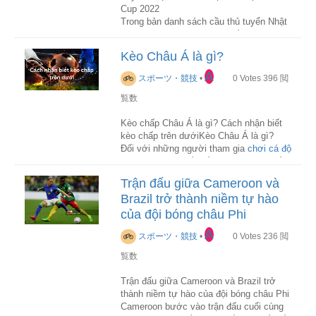
những thông tin cần thiết để cược loại
Cup 2022
kèo châu Âu này thật hiệu quả, cùng theo
Trong bản danh sách cầu thủ tuyển Nhật
dõi ngay nhé!
Bản dự World Cup 2022, huấn luyện viên
Hajime Moriyasu đã điền tên nhiều cầu
Kèo Châu Á là gì?
Kèo Châu Âu là gì?
thủ đang thi đấu ở châu Âu như Takehiro
Kèo Châu Âu hay còn được biết đến là
Tomiyasu (Arsenal), Maya Yoshida
A
スポーツ・競技
•
0
Votes
396
閲
kèo 1X2 hay kèo Odds, đây là loại kèo
(Schalke 04), Takumi Minamino
cá cược được dùng phổ biến tại các
(Monaco), Daichi Kamada (Frankfurt),
覧数
nước Châu Âu. Trên bảng tỷ lệ kèo nhà
Takefusa Kubo (Real Sociedad), Kaoru
cái, kèo Châu Âu sẽ được ký hiệu là
Mitoma (Brighton) hay Ritsu Doan
Kèo chấp Châu Á là gì? Cách nhận biết
1X2, người chơi tham gia kèo này sẽ
(Freiburg).
kèo chấp trên dướiKèo Châu Á là gì?
cần phải suy đoán sức mạnh, yếu của
Đối với những người tham gia
chơi cá độ
mỗi đội thi đấu để chọn ra thắng, thua
bóng đá trực tuyến
điều quan trọng nhất
HLV trưởng Hajime Moriyasu đã gây bất
hoặc hòa.
đó là học hỏi và tìm hiểu kinh nghiệm để
ngờ lớn khi gạch tên bộ đôi đang thi đấu
Trận đấu giữa Cameroon và
trở thành một người chơi chuyên nghiệp
chói sáng ở Celtic là Kyogo Furuhashi và
Brazil trở thành niềm tự hào
và có nhiều chiến thắng. Bên cạnh đó
Đây là kèo cược nhanh gọn, dễ chơi và
Reo Matate đang thi đấu cho Celtic trong
việc nắm được thuật ngữ cơ bản, các
của đội bóng châu Phi
nhẹ đầu nhất.
danh sách cầu thủ tuyển Nhật Bản dự
loại kèo cược cũng giúp ích rất lớn trong
World Cup 2022.
A
スポーツ・競技
•
0
Votes
236
閲
việc tham gia trò chơi này. Trong đó kèo
Khác biệt với kèo Châu Á hay kèo Tài
trên kèo dưới là gì được nhiều anh em
Xỉu, kèo châu Âu về cơ bản sẽ có 3 cửa
Kyogo Furuhashi thi đấu ấn tượng tại
覧数
tìm kiếm khi bắt đầu chơi cá độ.
cược chính như sau:
Celtic trong hai mùa giải gần đây với 27
bàn sau 47 trận ra sân. Anh góp công lớn
Trận đấu giữa Cameroon và Brazil trở
Kèo Châu Á là gì?
kèo châu á
hay còn
giúp Celtic đăng quang ở giải vô địch
Cửa 1: Home – Đội nhà
thành niềm tự hào của đội bóng châu Phi
gọi là kèo chấp (kèo Handicap) hoặc
quốc gia và Cúp Liên đoàn Scotland.
Cameroon bước vào trận đấu cuối cùng
được hiểu là kèo trên dưới, đây là một