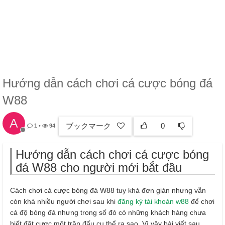
Hướng dẫn cách chơi cá cược bóng đá
W88
A
ブックマーク
0
1
•
94
Hướng dẫn cách chơi cá cược bóng
đá W88 cho người mới bắt đầu
Cách chơi cá cược bóng đá W88
tuy khá đơn giản nhưng vẫn
còn khá nhiều người chơi sau khi
đăng ký tài khoản w88
để chơi
cá độ bóng đá nhưng trong số đó có những khách hàng chưa
biết đặt cược một trận đấu cụ thể ra sao. Vì vậy bài viết sau