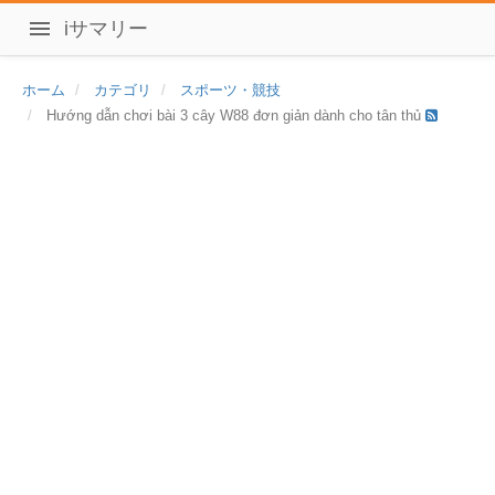
iサマリー
ホーム
カテゴリ
スポーツ・競技
Hướng dẫn chơi bài 3 cây W88 đơn giản dành cho tân thủ