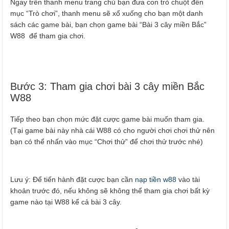
Ngay trên thanh menu trang chủ bạn đưa con trỏ chuột đến
mục “Trò chơi”, thanh menu sẽ xổ xuống cho bạn một danh
sách các game bài, bạn chọn game bài “Bài 3 cây miền Bắc”
W88 để tham gia chơi.
Bước 3: Tham gia chơi bài 3 cây miền Bắc
W88
Tiếp theo bạn chọn mức đặt cược game bài muốn tham gia.
(Tại game bài này nhà cái W88 có cho người chơi chơi thử nên
bạn có thể nhấn vào mục “Chơi thử” để chơi thử trước nhé)
Lưu ý: Để tiến hành đặt cược bạn cần
nạp tiền w88
vào tài
khoản trước đó, nếu không sẽ không thể tham gia chơi bất kỳ
game nào tại W88 kể cả bài 3 cây.