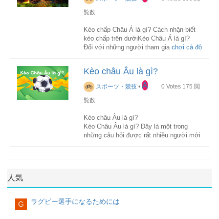
Hòa thì bạn thua cược.
(Schalke 04), Takumi Minamino
(Monaco), Daichi Kamada (Frankfurt),
覧数
Nếu bạn đặt cược cho cửa Hổ, cửa Hổ
Takefusa Kubo (Real Sociedad), Kaoru
có điểm số cao hơn thì bạn thắng cược.
Mitoma (Brighton) hay Ritsu Doan
Kèo chấp Châu Á là gì? Cách nhận biết
Trường hợp cửa Hổ điểm thấp hơn cửa
(Freiburg).
kèo chấp trên dướiKèo Châu Á là gì?
Rồng hoặc hai bên hòa điểm thì bạn mất
Đối với những người tham gia
chơi cá độ
tiền cược.
bóng đá trực tuyến
điều quan trọng nhất
HLV trưởng Hajime Moriyasu đã gây bất
đó là học hỏi và tìm hiểu kinh nghiệm để
ngờ lớn khi gạch tên bộ đôi đang thi đấu
Kèo châu Âu là gì?
trở thành một người chơi chuyên nghiệp
Nếu bạn chọn cửa Hòa, kết quả sau khi
chói sáng ở Celtic là Kyogo Furuhashi và
và có nhiều chiến thắng. Bên cạnh đó
chia bài hai bên Rồng và Hổ bằng điểm
Reo Matate đang thi đấu cho Celtic trong
A
スポーツ・競技
•
0
Votes
175
閲
việc nắm được thuật ngữ cơ bản, các
nhau thì bạn thắng cược. Tuy nhiên chỉ
danh sách cầu thủ tuyển Nhật Bản dự
loại kèo cược cũng giúp ích rất lớn trong
覧数
cần một bên có điểm số lớn hơn thì bạn
World Cup 2022.
việc tham gia trò chơi này. Trong đó kèo
thua cược. Cược Hòa thường có tỷ lệ
trên kèo dưới là gì được nhiều anh em
Kèo châu Âu là gì?
trả thưởng cao hơn so với hai cửa trên
Kyogo Furuhashi thi đấu ấn tượng tại
tìm kiếm khi bắt đầu chơi cá độ.
Kèo Châu Âu là gì? Đây là một trong
bởi cơ hội về thấp hơn.
Celtic trong hai mùa giải gần đây với 27
những câu hỏi được rất nhiều người mới
bàn sau 47 trận ra sân. Anh góp công lớn
chơi cá cược tìm hiểu, bởi đây là một
Kèo Châu Á là gì?
kèo châu á
hay còn
Ngoài ra, nhà cái W88 còn cung cấp cho
giúp Celtic đăng quang ở giải vô địch
loại kèo cực phổ biến trong kèo cược
gọi là kèo chấp (kèo Handicap) hoặc
người chơi một số cửa phụ khác cho
quốc gia và Cúp Liên đoàn Scotland.
bóng đá. Bởi muốn tham gia cược tại
được hiểu là kèo trên dưới, đây là một
người chơi đặt cược như Lẻ cửa Hổ,
các nhà cái trực tuyến thì người chơi
trong những kèo phổ biến và thông dụng
Chẵn cửa Hổ, Lẻ cửa Rồng, Chẵn cửa
Takefusa Kubo, Takehiro Tomiyasu và
人気
cần phải nắm rõ về từng loại kèo cược.
nhất trong cá cược bóng đá online tại
Rồng. Các cửa này phụ thuộc vào số
Takumi Minamino là những cái tên nổi
các nhà cái trực tuyến hiện nay
điểm mà lá bài cửa đó nhận được khi lá
bật trong danh sách 26 cầu thủ lên
Chính vì vậy, qua bài viết dưới đây,
trang
bài mở lên. Điểm Lẻ là các điểm 1, 3, 5,
đường tới Qatar.
ラグビー選手になるためには
G
cá độ bóng đá
sẽ giải đáp câu hỏi trên
7, 9, 11 (J), 13 (K). Còn điểm Chẵn là các
Kèo trên được hiểu là nói những đội bóng
của bạn và cung cấp thêm cho bạn
điểm 2, 4, 6, 8, 10 và 12 (Q) trong game
được đánh giá cao hơn, thường có kỹ
Thành tích tốt nhất của tuyển Nhật Bản