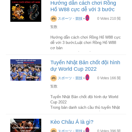
Hướng dẫn cách chơi Rồng
Hổ W88 cực dễ với 3 bước
A
スポーツ・競技
•
0
Votes
210
閲
覧数
Hướng dẫn cách chơi Rồng Hổ W88 cực
dễ với 3 bướcLuật chơi Rồng Hổ W88
cơ bản
Trong trò chơi Rồng Hổ tại W88, người
chơi lựa chọn 3 cửa chính để đặt cược
Tuyển Nhật Bản chốt đội hình
đó là cửa Rồng (Dragon), cửa Hổ (Tiger)
dự World Cup 2022
và cửa Hòa (Tie). Sau khi chọn cửa
xong, Dealer của nhà cái tiến hành chia
A
スポーツ・競技
•
0
Votes
166
閲
bài cho từng cửa, trong đó cửa Rồng và
cửa Hổ nhận được 1 lá bài Tây khi
覧数
Dealer xáo trộn nhiều bộ bài và chia bài.
Bên cửa Rồng được chia bài trước, sau
Tuyển Nhật Bản chốt đội hình dự World
đó tới bên cửa Hổ.
Cup 2022
Trong bản danh sách cầu thủ tuyển Nhật
Nếu bạn đặt cửa Rồng, trong trường hợp
Bản dự World Cup 2022, huấn luyện viên
cửa Rồng có điểm số cao hơn thì bạn
Hajime Moriyasu đã điền tên nhiều cầu
Kèo Châu Á là gì?
chiến thắng. Trường hợp, cửa Hổ có
thủ đang thi đấu ở châu Âu như Takehiro
điểm cao hơn cửa Rồng hoặc kết quả
Tomiyasu (Arsenal), Maya Yoshida
A
スポーツ・競技
•
0
Votes
396
閲