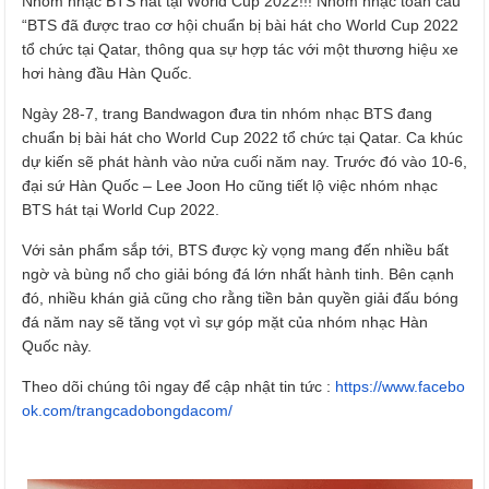
Nhóm nhạc BTS hát tại World Cup 2022!!! Nhóm nhạc toàn cầu
“BTS đã được trao cơ hội chuẩn bị bài hát cho World Cup 2022
tổ chức tại Qatar, thông qua sự hợp tác với một thương hiệu xe
hơi hàng đầu Hàn Quốc.
Ngày 28-7, trang Bandwagon đưa tin nhóm nhạc BTS đang
chuẩn bị bài hát cho World Cup 2022 tổ chức tại Qatar. Ca khúc
dự kiến sẽ phát hành vào nửa cuối năm nay. Trước đó vào 10-6,
đại sứ Hàn Quốc – Lee Joon Ho cũng tiết lộ việc nhóm nhạc
BTS hát tại World Cup 2022.
Với sản phẩm sắp tới, BTS được kỳ vọng mang đến nhiều bất
ngờ và bùng nổ cho giải bóng đá lớn nhất hành tinh. Bên cạnh
đó, nhiều khán giả cũng cho rằng tiền bản quyền giải đấu bóng
đá năm nay sẽ tăng vọt vì sự góp mặt của nhóm nhạc Hàn
Quốc này.
Theo dõi chúng tôi ngay để cập nhật tin tức :
https://www.facebo
ok.com/trangcadobongdacom/