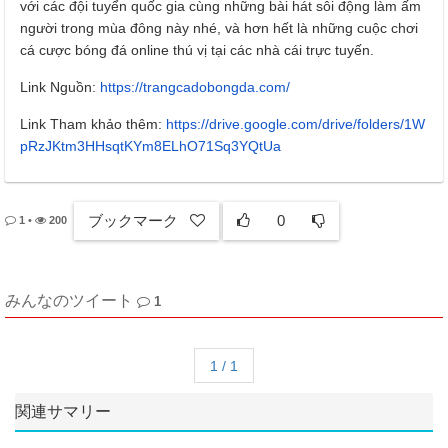
với các đội tuyển quốc gia cùng những bài hát sôi động làm ấm
người trong mùa đông này nhé, và hơn hết là những cuộc chơi
cá cược bóng đá online thú vị tại các nhà cái trực tuyến.
Link Nguồn:
https://trangcadobongda.com/
Link Tham khảo thêm:
https://drive.google.com/drive/folders/1W
pRzJKtm3HHsqtKYm8ELhO71Sq3YQtUa
ブックマーク
0
1
•
200
みんなのツイート
1
1 / 1
関連サマリー