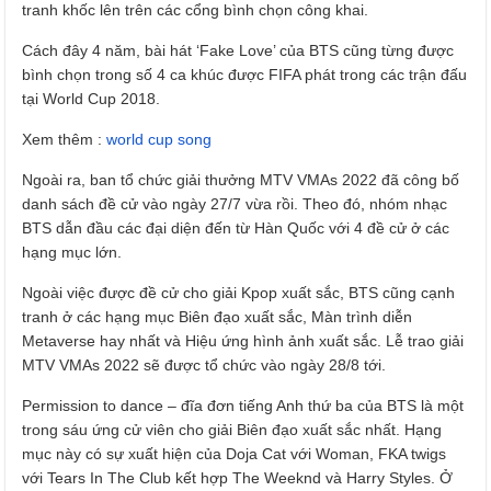
tranh khốc lên trên các cổng bình chọn công khai.
Cách đây 4 năm, bài hát ‘Fake Love’ của BTS cũng từng được
bình chọn trong số 4 ca khúc được FIFA phát trong các trận đấu
tại World Cup 2018.
Xem thêm :
world cup song
Ngoài ra, ban tổ chức giải thưởng MTV VMAs 2022 đã công bố
danh sách đề cử vào ngày 27/7 vừa rồi. Theo đó, nhóm nhạc
BTS dẫn đầu các đại diện đến từ Hàn Quốc với 4 đề cử ở các
hạng mục lớn.
Ngoài việc được đề cử cho giải Kpop xuất sắc, BTS cũng cạnh
tranh ở các hạng mục Biên đạo xuất sắc, Màn trình diễn
Metaverse hay nhất và Hiệu ứng hình ảnh xuất sắc. Lễ trao giải
MTV VMAs 2022 sẽ được tổ chức vào ngày 28/8 tới.
Permission to dance – đĩa đơn tiếng Anh thứ ba của BTS là một
trong sáu ứng cử viên cho giải Biên đạo xuất sắc nhất. Hạng
mục này có sự xuất hiện của Doja Cat với Woman, FKA twigs
với Tears In The Club kết hợp The Weeknd và Harry Styles. Ở