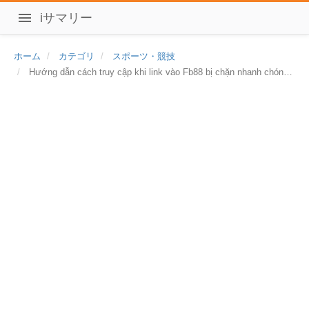
iサマリー
ホーム
カテゴリ
スポーツ・競技
Hướng dẫn cách truy cập khi link vào Fb88 bị chặn nhanh chóng