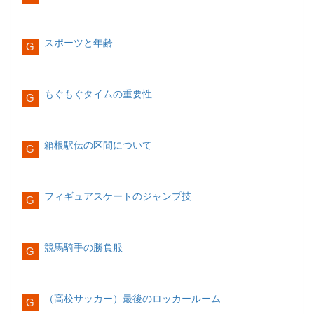
tại World Cup là lọt vào Vòng 16. World
cần phải suy đoán sức mạnh, yếu của
Cup 2022 sẽ là lần thứ 7 liên tiếp mà
mỗi đội thi đấu để chọn ra thắng, thua
Cách chơi Rồng Hổ W88 cực dễ với 3
Nhật Bản đoạt vé tham dự giải đấu.
hoặc hòa.
bướcBước 1: Đăng nhập vào tài khoản
スポーツと年齢
G
W88
Tham gia cá độ bóng đá world cup tại
Với những bạn chưa có tài khoản thì cần
Đây là kèo cược nhanh gọn, dễ chơi và
w88 cá cược trực tuyến
nhận thưởng
phải
nhẹ đầu nhất.
đăng ký w88
ngay trên trang chủ của
lớn
nhà cái. Trường hợp bạn đã có tài khoản
もぐもぐタイムの重要性
G
thì tiến hành đăng nhập và chọn ngay
Khác biệt với kèo Châu Á hay kèo Tài
Danh sách cầu thủ tuyển Nhật Bản dự
mục Casino trực tuyến hiển thị trên thanh
Xỉu, kèo châu Âu về cơ bản sẽ có 3 cửa
World Cup 2022
menu để tham gia.
cược chính như sau:
Trong đội hình Nhật Bản dự World Cup
2022, chỉ có 6 người từng tham dự World
箱根駅伝の区間について
G
Cửa 1: Home – Đội nhà
Cup 2018 là Eiji Kawashima, Yuto
Nagatomo, Maya Yoshida, Hiroki Sakai,
Bước 2: Chọn trò chơi và mức cược phù
Wataru Endo, Gaku Shibasaki. Dưới đây
Cửa X: Draw – Hòa
hợp
là danh sách chính thức 26 cái tên sẽ đại
フィギュアスケートのジャンプ技
G
Sau khi bạn chọn Club W88 giao diện
diện cho Nhật Bản đến Qatar:
Cửa 2: Away – Đội khách.
trang chủ lúc này sẽ hiển thị các trò chơi
Baccarat, sicbo, roulette, rồng hổ. Bạn
Thủ môn: Shuichi Gonda, Daniel
Kèo Châu Âu được đánh giá là một trong
click chuột vào rồng hổ w88 như hình
Schmidt, Eiji Kawashima.
những loại kèo có độ thách thức và kịch
競馬騎手の勝負服
G
dưới để tham gia.
tính cao, hơn nữa loại kèo này cũng rất
Hậu vệ: Hiroki Sakai, Miki Yamane, Maya
hấp dẫn những người chơi cá độ bóng đá
Yoshida, Takehiro Tomiyasu, Shogo
bởi tỷ lệ quy đổi thanh toán cao hơn hẳn
Taniguchi, Ko Itakura, Yuta Nakayama,
so với các loại kèo khác.
（高校サッカー）最後のロッカールーム
G
Tiếp theo bạn chọn “Chơi” giao diện sẽ
Yuto Nagatomo, Hiroki Ito.