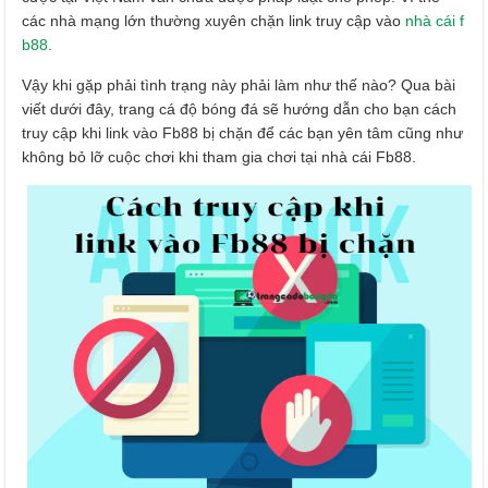
các nhà mạng lớn thường xuyên chặn link truy cập vào
nhà cái f
b88
.
Vậy khi gặp phải tình trạng này phải làm như thế nào? Qua bài
viết dưới đây, trang cá độ bóng đá sẽ hướng dẫn cho bạn cách
truy cập khi link vào Fb88 bị chặn để các bạn yên tâm cũng như
không bỏ lỡ cuộc chơi khi tham gia chơi tại nhà cái Fb88.