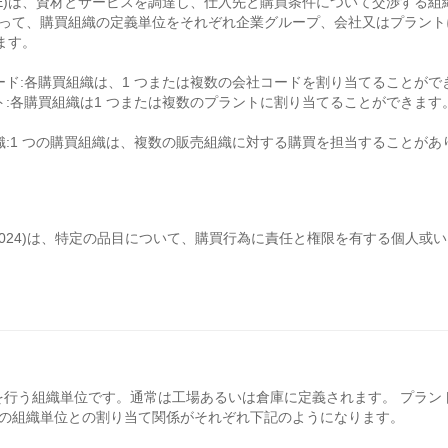
24E)は、資材とサービスを調達し、仕入先と購買条件について交渉す
よって、購買組織の定義単位をそれぞれ企業グループ、会社又はプラント
ます。
ード:各購買組織は、1 つまたは複数の会社コードを割り当てることがで
:各購買組織は1 つまたは複数のプラントに割り当てることができます
:1 つの購買組織は、複数の販売組織に対する購買を担当することがあり
T024)は、特定の品目について、購買行為に責任と権限を有する個人或
を行う組織単位です。通常は工場あるいは倉庫に定義されます。 プラント(
他の組織単位との割り当て関係がそれぞれ下記のようになります。