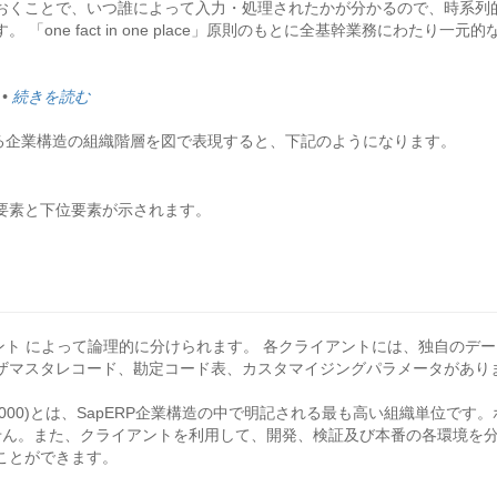
おくことで、いつ誰によって入力・処理されたかが分かるので、時系列
「one fact in one place」原則のもとに全基幹業務にわたり一
•
続きを読む
いる企業構造の組織階層を図で表現すると、下記のようになります。
要素と下位要素が示されます。
アント によって論理的に分けられます。 各クライアントには、独自の
ザマスタレコード、勘定コード表、カスタマイジングパラメータがあり
T000)とは、SapERP企業構造の中で明記される最も高い組織単位
せん。また、クライアントを利用して、開発、検証及び本番の各環境を分
ことができます。