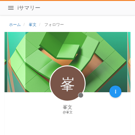
iサマリー
ホーム
峯文
フォロワー
峯
峯文
@峯文