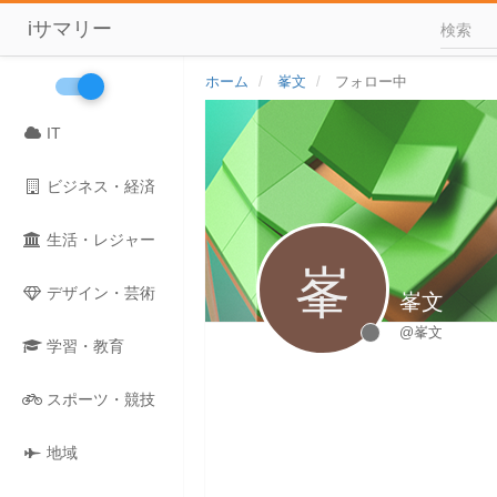
iサマリー
ホーム
峯文
フォロー中
IT
ビジネス・経済
生活・レジャー
峯
デザイン・芸術
峯文
@峯文
学習・教育
スポーツ・競技
地域