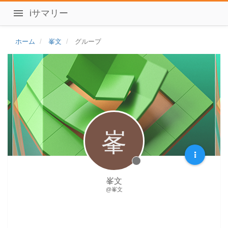
iサマリー
ホーム
峯文
グループ
峯
峯文
@峯文