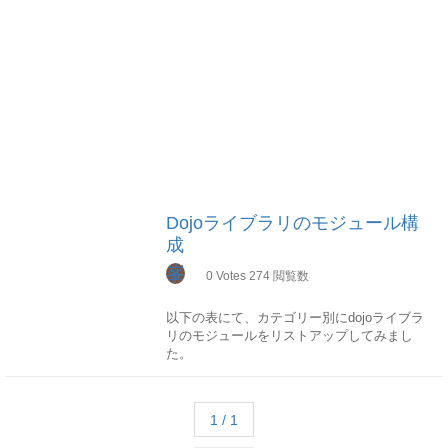
Dojoライブラリのモジュール構
成
峯
0
Votes
274
閲覧数
以下の表にて、カテゴリー別にdojoライブラ
リのモジュールをリストアップしてみまし
た。
カテゴリモジュール名 概要Dojo
Kerneldojo/_base/kernelversionの表示や、
1 / 1
deprecatedな関数を実行したときに警告を出
すと言ったライブラリのごく基本的な機能を