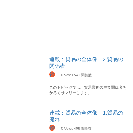
連載：貿易の全体像：2.貿易の
関係者
鈴
0
Votes
541
閲覧数
このトピックでは、貿易業務の主要関係者を
かるくサマリーします。
輸出者 輸入者 銀行
場面：決済、信用状 商社
連載：貿易の全体像：1.貿易の
場面：業務代行、信用保証、取引先探し 保
流れ
険会社
場面： 海上保険、ＦＯＢ保険、ＰＬ保険 通
鈴
0
Votes
409
閲覧数
関業者