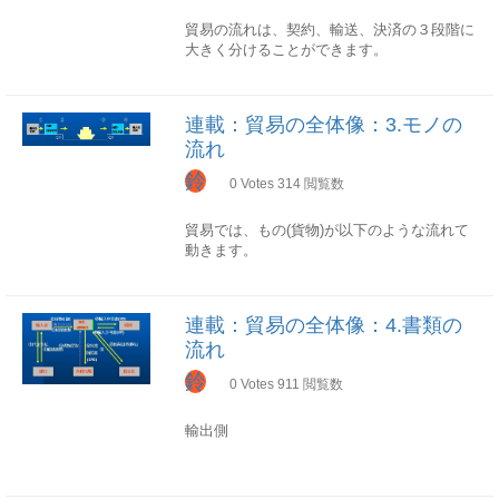
場面：申請・通関業務 運送業者
貿易の流れは、契約、輸送、決済の３段階に
場面：海上・航空輸送 税関
大きく分けることができます。
場面：出国・入国審査、関税納付
契約段階
取引先探し → 信用調査 → 契約締結輸送段
連載：貿易の全体像：3.モノの
階
流れ
船腹予約(Booking) → 保税地域へ貨物搬入 →
輸出通関 → 船積み → 水切り→ 保税地域へ
鈴
0
Votes
314
閲覧数
貨物搬入 → 輸入通関 →貨物搬出 → 納品先
へ運搬決済段階 (輸出者)
貿易では、もの(貨物)が以下のような流れて
買取依頼 → 決済(輸入者)
動きます。
船荷証券入手 → 決済
CY＝Container Yard
連載：貿易の全体像：4.書類の
輸出者の貨物を輸出地保税地域へ搬入(輸出
流れ
通関後)輸出地保税地域から本船へ、ガント
リークレーンで積込み本船からカントリーク
鈴
0
Votes
911
閲覧数
レーンで荷揚げし、輸入地保税地域で搬入
(輸入通関後)輸入地保税地域から輸入者の納
輸出側
品先へ搬入