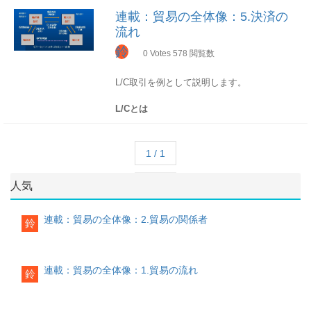
輸出者は船積依頼書を作成し、海貨・通関業
連載：貿易の全体像：5.決済の
者へ貨物の通関と船積を依頼海貨・通関業者
流れ
は、税関に輸出申告書を提出、輸出許可書を
入手海貨・通関業者はコンテナヤードに貨物
鈴
0
Votes
578
閲覧数
を搬入し、ドックレシートを入手船積完了
後、海貨・通関業者は船会社にドックレシー
L/C取引を例として説明します。
トを提出、船会社から船荷証券を入手海貨・
通関業者は輸出許可書、船荷証券を含む船積
L/Cとは
書類を輸出者に渡す輸出者は買取依頼書、船
積書類、為替手形を買い取り銀行へ提出し買
取依頼を行い、銀行から貨物代金を受け取る
L/C(Letter of Credit)とは輸入者(発行依頼人＝
輸入側
applicant)の依頼により、輸入地の銀行 (発行
1 / 1
銀行＝Issuing Bank)が発行した書類で、船積
書類など 一定の条件が満たされたときに、
人気
輸出者(Benefitciary)に対し輸出代金を支払う
ことを約束のことです。
輸入者は銀行に代金を支払い、船積書類を入
手輸入者は海貨・通関業者に船積書類を引き
連載：貿易の全体像：2.貿易の関係者
鈴
輸出者 → 発行銀行が支払いを約束するの
渡し、貨物の引取りを依頼海貨・通関業者は
で、代金回収リスクがなくなり安心輸入者
船会社へ船荷証券を提示し、荷渡指図書を入
→ 契約（L/C記載）どおりの条件で船積さ
手海貨・通関業者は税関に輸入申告書を提出
せることができ商品の入手リスクが低減
し、輸入許可書を入手海貨・通関業者は荷渡
連載：貿易の全体像：1.貿易の流れ
鈴
流れ
指図書と引き換えに保税地域から貨物を引取
海貨・通関業者は貨物を輸入者へ引渡
補足：船会社は運送会社の代表として取り上
輸入者は発行銀行（輸入地）に信用状発行を