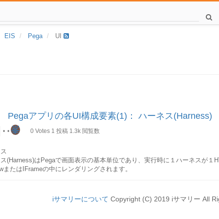
EIS
Pega
UI
 Pegaアプリの各UI構成要素(1)： ハーネス(Harness)
峯
•
•
0
Votes
1
投稿
1.3k
閲覧数
ネス
ス(Harness)はPegaで画面表示の基本単位であり、実行時に１ハーネスが１
dowまたはIFrameの中にレンダリングされます。
ケース作成用Perform
iサマリーについて
Copyright (C) 2019 iサマリー All Ri
メント実行用Review
メント参照用Confirm