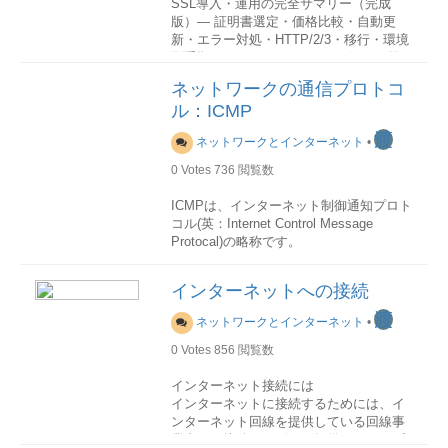
インターネットとの境界にルーターなど
機能を提供-ゲートウェイHTTP DHCP
一方、狭義の「Webサービス」は、
SSL導入・運用の完全サマリー（完成
のグローバルアドレスとのアドレス変換
SMB SMTP SNMP FTP TelnetAFP意味
SOAP(Simple Object Access Protocol)や
版）― 証明書選定・価格比較・自動更
を行う機器を設置するといった運用方法
内容第6層プレゼンテーション層データ構
WSDL(Web Services Description
新・エラー対処・HTTP/2/3・移行・環境
が一般的になっています。IPv6
造や情報の表現形式を管理-SSL TLS表現
Language)ベースのWebサービスに限定さ
別手順 ―1. SSL / HTTPSとは何か（前
次世代の「IPv6」は128ビットの数値を
形式第5層セッション層プロセス間通信の
れます。SOAP/WSDLサービスと呼ぶこ
提）
ネットワークの通信プロトコ
使うため、単純に2の128乗で計算すると
セッションを管理する-NetBIOS会話下位
とができます。
SSL（現在はTLS）は、
Webサーバとブ
3.8×10の38乗までとんでもない数の機器
ル：ICMP
層第4層トランスポート層透過的なデータ
Webサービスという名前も、この
ラウザ間の通信を暗号化
し、
に割り当てることができるようになりま
転送を実現するL4スイッチ(ハブ)TCP
SOAP/WSDLサービスから初めて使われ
渡
ネットワークとインターネット
•
す。 ドメインとホスト
UDP SCTP SPX NBF RTMP AURP NBP
たものと考えられます。
盗聴防止なりすまし防止改ざん防止
単なる数字が並ぶIPアドレスは人間が覚
ATP AEPデータ第3層ネットワーク層最
を実現します。現在は
HTTPS化が事実上
0
Votes
736
閲覧数
えにくいため、通常は人間がドメイン名
終的な通信相手との通信経路を確立・制
WEBサービス(広義)を実現する基礎技術
必須
です。
やホスト名などの名称を使って、裏で
御するルーター L3スイッチ(ハブ)IP ARP
としては、古典的な技術を代表するこの
ICMPは、インターネット制御通知プロト
「DNS」(Domain Name System)という
RAPR ICMP IPX NetBEUI DDP
SOAPとWSDLのほかに，昨今急速に普
2. SSL証明書の種類（DV / OV / EV）比
コル(英：Internet Control Message
システムによってIPアドレスとの相互変
AARPATM X.25 MPLS通信制御第2層デ
及してきたREST(Representational State
較表― 価格差が分かる実務向け整理 ―■
Protocal)の略称です。
換が行われることは一般的になっていま
ータリング層最寄りのネットワーク内で
Transfer)があります。RESTベースの
認証レベル別 比較項目DV（ドメイン認
す。
の通信を実現するブリッジ L2スイッチ
WEBサービスはRESTfulサービスと呼ば
証）OV（企業認証）EV（拡張認証）認
用途
ドメインは、コンピュータネットワーク
インターネットへの接続
(ハブ)Ethernet FDDI PPP IEEE 802.3
れております。
証内容ドメイン所有確認企業実在確認厳
ICMPは、IPデータグラム処理における誤
において個々のコンピュータを識別する
IEEE 802.5 VPNフレーム第1層物理層伝
http://www.ibm.com/developerworks/jp/webservic
格な企業審査発行速度即時〜数分数日数
りの通知や通信に関する情報の通知など
渡
ネットワークとインターネット
•
名称の一部です。ICANNによる一元管理
送媒体の物理的・電気的条件やコネクタ
restful/
日〜1週間表示上の違いほぼ同じほぼ同じ
のために使用される保守プロトコルであ
となっており、世界中で絶対に重複しな
の形状などを規定するNIC (ネットワー
ほぼ同じ暗号強度同等同等同等主な用途
り、一般にIP層の一部と考えられていま
0
Votes
856
閲覧数
いようになっています。通常、IPアドレ
ク・インタフェース・カード) リピータ
高機能で複雑のSOAP/WSDLサービスと
一般Web / API企業公式金融・官公庁3.
す。 IPv4のためのICMP (ICMPv4) は
スとセットでコンピュータネットワーク
(ハブ)-TCP/IP
比べると、RESTfulサービスはシンプル
年間価格目安（単一ドメイン / ワイルド
インターネット接続には
RFC792によって規定され、IPv6のため
上に登録されます。
OSI参照モデルは教科書や学界では広く
で簡単に利用可能であるため、現在、後
カード別）■ 認証レベル × ドメイン範囲
インターネットに接続するためには、イ
の ICMP (ICMPv6) は RFC4443 によって
多くの場合、ドメイン名はその下位に1つ
使用されていますが、OSI準拠製品は普
者のほうがWeb全体で広く受け入れられ
別価格表認証単一 / SAN（www含む）ワ
ンターネット回線を提供している回線事
規定されています。
または複数のホスト名を連ね、またドメ
及しませんでした。その以前にすでにで
るようになっています。
イルドカード（*.example.com）DV
業者と、接続サービスを提供しているプ
0円〜