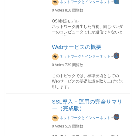
渡
ネットワークとインターネット
•
一台一台に割り振られた識別番号です。
ネットワーク・インタフェース・カード
インターネットではこの識別番号が重複
0
Votes
818
閲覧数
(NIC)ネットワーク・ケーブルリピータハ
してはいけないため、IPアドレスの割り
ブブリッジスイッチルーターゲートウェ
OSI参照モデル
当て管理は各国のNIC(ネットワーク・イ
イ
ネットワーク誕生した当初、同じベンダ
ンフォメーション・センターが行ってい
異なるメーカーのネットワーク機器の間
ーのコンピュータでしか通信できないと
ます。
でも正しく通信できるように、様々な通
いう仕様がほとんどでした。ネットワー
信プロトコルがIETFやIEEE、ISOなどの
クが普及するにつれ、異なる機種間でも
IPアドレスはいまIPv4とIPv6と2種類が
標準化組織によって定められています。
Webサービスの概要
データ通信できるようにするニーズが高
あります。
まってきており、それを容易に実現でき
峯
下記の図でコンピュータネットワークの
ネットワークとインターネット
•
るようにするための設計方針として、国
IPv4
一例を取り上げます。
際標準化機構（ ISO ) からネットワーク
現在広く普及している「IPv4」では、IP
0
Votes
739
閲覧数
モデルの参考になるOSI（ Open
アドレスに8ビットずつ4つに区切られた
Systems Interconnection )モデルが策定
このトピックでは、標準技術としての
32ビットの数値が使われ、
されました。
Webサービスの基礎知識を取り上げて説
「200.3.36.248」といったように、0から
明します。
255までの10進数の数字を4つ並べて表現
されます。 IPV4は32ビットの数値を使
OSI参照モデルは以下の表で示されたよ
用しているため、採番出来る上限は2の32
うに、ネットワークを機能の異なる七つ
Webサービスとは
SSL導入・運用の完全サマリ
乗でだいたい42億台になります（実際の
の層（レイヤー）に分割しています。
Webサービスには広義と狭義の二つがあ
ー（完成版）
運用ではもっと少なくなる）。
ります。
全世界のインターネット接続機器に割り
層名称機能使われる情報機器定義される
峯
ネットワークとインターネット
•
当てきれないため、企業や家庭内など組
プロトコル備考上位層第7層アプリケーシ
広義の「Webサービス」は、WEB通信を
織内ネットワークでは自由にいくらでも
ョン層ファイル管理・電子メールなどの
利用した、プログラミングでアクセス可
0
Votes
519
閲覧数
使えるプライベート・アドレスを使い、
実際のアプリケーション向けのサービス
能なサービスのすべてが含められます。