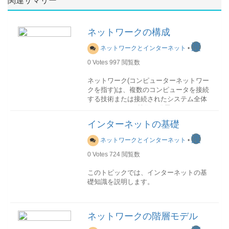
関連サマリー
ネットワークの構成
渡
ネットワークとインターネット
•
0
Votes
997
閲覧数
ネットワーク(コンピューターネットワー
クを指す)は、複数のコンピュータを接続
する技術または接続されたシステム全体
のことです。 IT技術の発展により、コン
ピュータネットワークで接続されるコン
インターネットの基礎
ピュータというのは、以下のようなもの
が挙げられます。
渡
ネットワークとインターネット
•
0
Votes
724
閲覧数
パソコンやサーバ機、スーパーコンピュ
ータなどスマートフォンやタブレットな
このトピックでは、インターネットの基
どのパソコンの機能をベースとして作ら
礎知識を説明します。
れた多機能端末同じ通信技術を利用する
ATMやハンディなどの特定用途の端末
IPアドレス
コンピュータ同士は、以下のような様々
IPアドレスとは、インターネット(また、
なネットワーク機器により接続されま
ネットワークの階層モデル
イントラネットなどその他IPネットワー
す。
ク)に接続されたコンピュータや通信機器