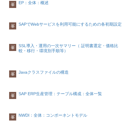
ことができます。
EP：全体：概述
ートウェイは指定アドレスへの適切なル
峯
官公庁EV
WEBサービスは実行時に動的に連結され
ローバンド回線とブロードバンド回線
ルーティング
ートを認識していることがあります。そ
🔑
重要
ます。よってサービス指向アーキテクチ
が、さらに様々な種類の回線に分けられ
ルーティングはIPの第1の機能です。デー
情報発信や情報検索
の場合には、もっと適切なルーティング
決済の信頼性は
SSLではなく決済事業者
ャ(SOA)に従えば柔軟性、敏捷性
ます。
タグラムは上位のUDPとTCPおよび下位
従来の新聞や雑誌、テレビなどの媒体の
があるデータグラムを受信したときに、
側
が担保します。
（agile）とも優れる疎結合分散アプリケ
のNICからIPに渡されます。 それぞれの
ように、インターネットは当初からいま
SAPでWebサービスを利用可能にするための各初期設定
ルーターはこのデータグラムを通常通り
峯
そのため
ーション環境が簡易に実現できます。
回線通信速度ナローバンド (低速なインタ
データグラムには発信元アドレスと宛先
でももっとも情報発信や情報検索のツー
送信した後、ICMP Redirectメッセージを
👉
DV + 有名決済サービス
は非常に一般
WEBサービス連携の流れ
ーネット回線)電話回線(ダイアルアップ回
アドレスが付けられます。IPはそれぞれ
ルとして利用されてきました。情報発信
使用して送信者にもっと適したルートが
的です。
WEBサービス連携の流れは以次の三つの
線)最大５６ｋｐｂｓISDN(デジタル)回線
のデータグラムの宛先アドレスをチェッ
としては、Yahooのようなポータルサイ
あることを通知します。このメッセージ
部分からなります。
最大１２８ｋｐｂｓブロードバンド (高速
クし、ローカルで保管されているルート
トや各企業のHPサイト、ブログなどがそ
SSL導入・運用の一次サマリー（ 証明書選定・価格比
では１つのホスト、1つのサブネットまた
峯
5. 単一ドメイン / SAN / ワイルドカード
なインターネット回線)ADSL回線最大５
テーブルと照合してどういう処理を行う
れに該当します。なお、情報検索として
較・移行・環境別手順等）
は1つのネットワークへのリダイレクトを
の整理■ ドメイン範囲の違い種類カバー
登録
０．５ＭｐｂｓCATV回線最大１Ｇｐｂｓ
かを決定します。 データグラムの処理に
は、google検索、yahoo検索などの検索エ
指定できます。
範囲備考単一example.com最小構成
サービスを提供する側は、サービスの接
(＝１００００００ｋｐｂｓ)光ファイバー
は以下の3種類があります。
ンジンや、交通検索、為替検索などの特
SANexample.com +
www.example.com
実
続情報をどこかに登録しておきます。接
(FTTH)回線最大１Ｇｐｂｓ(＝１００００
定なWEBアプリなどもそれに該当しま
PMTUの検出
務で最も多い
ワイルドカード
続情報の検索
００ｋｐｂｓ)高速モバイル通信最大７．
す。コミュニケーション
ローカル ホストのIPの上位のプロトコル
Javaクラスファイルの構造
TCPにはPMTU(パス最大転送ユニット)検
峯
*.example.com多数サブドメイン■ www /
サービスを使用する側は、サービスを利
２Ｍｂｐｓ(＝７２００ｋｐｂｓ) 電話 (ダ
従来の手紙、電話、電報のように、イン
層に渡すローカルで添付されたNICの1つ
出機能があります。これについてはTCP
非www の注意点example.com と
用するための接続情報をどこかで検索し
イアルアップ) 回線
ターネットはコミュニケーションのツー
を使用して転送する破棄する
のトピックで説明しますがが、この機能
www.example.com
は
別ドメイン
原則
1
ます。開発時と実行時の二つの場面があ
電話 (ダイアルアップ) 回線による接続は
ルとしても機能しています。電子メール
ルート テーブルには4つの異なった種類
はICMP Destination Unreachable メッセ
セットで証明書に含める
もしくは
301リ
ります。接続
インターネットが登場した当初から行わ
やIM(インスタントメッセンジャー)、電
のルートが記録されています。以下に照
SAP ERP生産管理：テーブル構成：全体一覧
ージに依存します。
峯
ダイレクトで統一
6. SSL証明書サービス
サービスを使用する側は、サービス接続
れております。 この接続は、コンピュー
子掲示板(BBS)、テレビ会議、動画など
合が行われる順番に記述します。
会社 比較（国内重視）■ 価格帯つき比較
情報を利用して、サービスを提供する側
タが電話用の線でモデルに繋いで、モデ
のリソース共有サイトはこれに該当しま
ICMPによる問題診断
表サービス国対応単一/SANワイルドカー
に接続して、サービスを利用します。
ルを通じでプロバイダに接続します。モ
す。事務手続きのオンライン化
ホスト(特定の1つの宛先IPアドレスへの
ICMPに依存している以下の問題診断ツー
ド特徴Let's Encrypt海外DV
無料
無料
世界
WEBサービスの関連仕様
デムはコンピュータによって出力された
各事務手続き特に政府や郵便局など公的
ルート)サブネット(サブネットへのルー
NWDI：全体：コンポーネントモデル
ルがあります。
峯
標準・自動更新GlobalSign日本
WEBサービスの関連仕様は以下のものが
デジタル信号をアナログ信号へ変換して
な機関の様々な手続きは、わざわざ足を
ト)ネットワーク (あるネットワーク全体
DV/OV/EV3万〜8万〜国内サポートGMO
あります。
送信したり、受信したアナログ信号をデ
移動しなくても、インターネットで処理
へのルート)デフォルト(一致するものがな
ping ICMPエコー要求をIPアドレスに送
GlobalSign日本DV/OV中中コスパ
ジタル信号へ変換してコンピュータに渡
できるようになりつつあっています。ネ
い場合に使用)
信し、ICMP Echo応答を待ちます。Ping