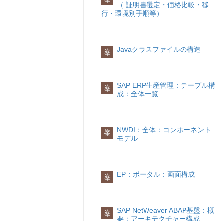
（ 証明書選定・価格比較・移
行・環境別手順等）
Javaクラスファイルの構造
峯
SAP ERP生産管理：テーブル構
峯
成：全体一覧
NWDI：全体：コンポーネント
峯
モデル
EP：ポータル：画面構成
峯
SAP NetWeaver ABAP基盤：概
峯
要：アーキテクチャー構成