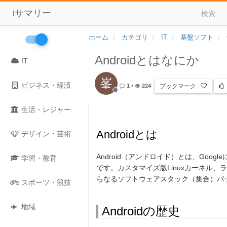
iサマリー
ホーム
カテゴリ
IT
基盤ソフト
Androidとはなにか
IT
峯
ビジネス・経済
ブックマーク
1
•
224
生活・レジャー
Androidとは
デザイン・芸術
Android（アンドロイド）とは、Go
学習・教育
です。カスタマイズ版Linuxカーネル
らなるソフトウェアスタック（集合）パ
スポーツ・競技
地域
Androidの歴史