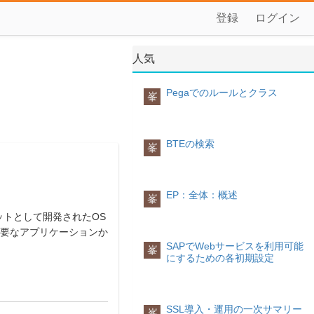
登録
ログイン
人気
Pegaでのルールとクラス
峯
BTEの検索
峯
EP：全体：概述
峯
ットとして開発されたOS
主要なアプリケーションか
SAPでWebサービスを利用可能
峯
にするための各初期設定
SSL導入・運用の一次サマリー
峯