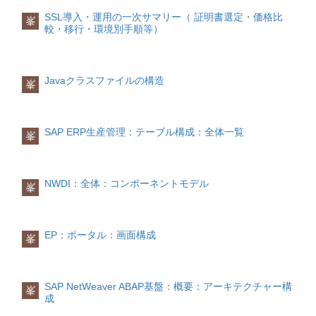
ルーティング テーブルのそれぞれのルー
されます。
テーブルに一致しないものはデフォル
メータで使用するデータリンクのプロト
Linux（共通）certbot / OpenSSLCLI管理
異なるプラットフォームで実装されてい
報しか送受信できないナローバンド回
トにつき宛先IPアドレスとネットマスク
SSL導入・運用の一次サマリー（ 証明書選定・価格比
峯
ト・ゲートウェイに送られます。 ただ
コルをハードウェアタイプとして指定で
Nginxlisten 443 ssl http2;
るWebサービスは標準仕様に従って簡単
線、そしてもう一つは、高速で大容量の
の間でビット単位の論理和 (AND) を実行
較・移行・環境別手順等）
し、ルーターはネットワーク トポロジ情
きる。デフォルトはイーサネット
ssl_certificate fullchain.pem;
に相互接続ができます。実行時に動的に
情報が送受信できるブロードバンド回線
します。
報を共有していますので、デフォルト ゲ
（ether）。ほかにトークンリング（tr）
ssl_certificate_key
連携
の２つに分けられます。 そして、このナ
IPはこの結果がネットワーク宛先と一致
ートウェイは指定アドレスへの適切なル
なども指定できる3-iエントリが対応する
privkey.pem;ApacheSSLEngine on
WEBサービスは実行時に動的に連結され
ローバンド回線とブロードバンド回線
するかをチェックし、一致する場合はIP
ートを認識していることがあります。そ
インタフェースを指定する4-sARPテーブ
SSLCertificateFile fullchain.pem
ます。よってサービス指向アーキテクチ
が、さらに様々な種類の回線に分けられ
はこのルートが宛先IPアドレスと一致す
Javaクラスファイルの構造
峯
の場合には、もっと適切なルーティング
ルへ指定したホスト名（またはIPテーブ
SSLCertificateKeyFile privkey.pem12. 最
ャ(SOA)に従えば柔軟性、敏捷性
ます。
るルートと判断します。一致するルート
があるデータグラムを受信したときに、
ル）とMACアドレスのエントリを追加す
終まとめ（実務結論）
大半のサイト：DV
（agile）とも優れる疎結合分散アプリケ
の一覧の中からネットマスクのビットと
ルーターはこのデータグラムを通常通り
る5tempこのエントリがキャッシュであ
+ Let's Encrypt + SAN
オンライン決済あ
ーション環境が簡易に実現できます。
の一致度が最も高いルートを捜します。
回線通信速度ナローバンド (低速なインタ
送信した後、ICMP Redirectメッセージを
り（つまり定期的に削除されるかもしれ
りでも
WEBサービス連携の流れ
これが宛先IPアドレスのビットに最も一
ーネット回線)電話回線(ダイアルアップ回
SAP ERP生産管理：テーブル構成：全体一覧
使用して送信者にもっと適したルートが
峯
ない）、永続的でないことを示す。省略
👉
有名決済利用ならDVで十分
OV / EV
WEBサービス連携の流れは以次の三つの
致するルートであり、したがってこのIP
線)最大５６ｋｐｂｓISDN(デジタル)回線
あることを通知します。このメッセージ
されると永続的なエントリとなり、削除
は
部分からなります。
データグラムの最も適したルートです。
最大１２８ｋｐｂｓブロードバンド (高速
では１つのホスト、1つのサブネットまた
されない6nopubこのエントリがProxy
👉
ユーザ向けというより「対外説明・社
これは最長または最短一致ルート検索と
なインターネット回線)ADSL回線最大５
は1つのネットワークへのリダイレクトを
ARPのためのエントリでないことを示す
内規程」向け
SSLは
登録
呼ばれる方法です。 複数の最短一致ルー
０．５ＭｐｂｓCATV回線最大１Ｇｐｂｓ
NWDI：全体：コンポーネントモデル
指定できます。
峯
7netmaskこの出力をIPアドレスのみに抑
👉
導入より運用が本体
サービスを提供する側は、サービスの接
トが存在する場合にはIPは最も数値が小
(＝１００００００ｋｐｂｓ)光ファイバー
制する（DNS逆引きを行わない）のサブ
続情報をどこかに登録しておきます。接
さいルートを使用します。
(FTTH)回線最大１Ｇｐｂｓ(＝１００００
PMTUの検出
ネットマスクを指定して、あるサブネッ
続情報の検索
最も数値が小さいルートが複数ある場合
００ｋｐｂｓ)高速モバイル通信最大７．
TCPにはPMTU(パス最大転送ユニット)検
ト全体のためのエントリであることを示
サービスを使用する側は、サービスを利
には、IPはどのルートでも自由に使用で
２Ｍｂｐｓ(＝７２００ｋｐｂｓ) 電話 (ダ
EP：ポータル：画面構成
出機能があります。これについてはTCP
す。ただし、Kernel2.2.0以降では指定で
峯
用するための接続情報をどこかで検索し
きます。
イアルアップ) 回線
のトピックで説明しますがが、この機能
きないようだ8pubこのエントリがProxy
ます。開発時と実行時の二つの場面があ
Windowsでは「route PRINT」、Linuxで
電話 (ダイアルアップ) 回線による接続は
はICMP Destination Unreachable メッセ
ARPのためのエントリであることを示す
ります。接続
は「route」で現在のルーティングテーブ
インターネットが登場した当初から行わ
ージに依存します。
9-n出力をIPアドレスのみに抑制する
サービスを使用する側は、サービス接続
ルを確認できます。
れております。 この接続は、コンピュー
SAP NetWeaver ABAP基盤：概要：アーキテクチャー構
（DNS逆引きを行わない）10-DMACアド
峯
情報を利用して、サービスを提供する側
タが電話用の線でモデルに繋いで、モデ
成
ICMPによる問題診断
レスの代わりにインタフェースを指定す
に接続して、サービスを利用します。
ルを通じでプロバイダに接続します。モ
二重IPアドレス検出
ICMPに依存している以下の問題診断ツー
ると、そのインタフェースのMACアドレ