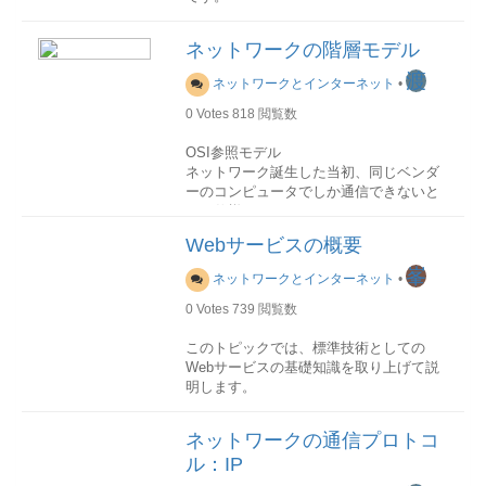
イルドカード（*.example.com）DV
LAN
0円〜
5,000円
LAN(Local Area Network)とは、広くても
0円〜15,000円
OV
30,000〜
用途
ネットワークの階層モデル
100,000円
一施設内程度の規模で用いられるコンピ
80,000〜200,000円
ARPは送信パケットのIPアドレス対メデ
EV
ュータネットワークのことです。 LANは
100,000〜300,000円以上
150,000円〜
ィア・アクセス・コントロール(MAC) の
渡
ネットワークとインターネット
•
（提供社限定）
官公庁、企業のオフィスや工場なで広く
アドレス解決を実行します。 送信される
※ SAN＝ example.com +
使用されています。ブロードバンドの普
0
Votes
818
閲覧数
各IPデータグラムはフレームにカプセル
www.example.com
及や、ネットワーク製品の充実により、
化されていますので、発信元および宛先
※ Let's Encrypt は
家庭内LANも身近なものになりました。
OSI参照モデル
DVのみ／無料
のMACを追加する必要があります。各フ
下記の図でその例をそれぞれ一つ取り上
ネットワーク誕生した当初、同じベンダ
レーム宛先MACの決定はARPが行いま
げます。
ーのコンピュータでしか通信できないと
4. DV / OV / EV の判断基準（実務的おす
す。
いう仕様がほとんどでした。ネットワー
すめ）■ 基本方針
クが普及するにつれ、異なる機種間でも
オフィスLAN
機能
Webサービスの概要
暗号の安全性はどれも
データ通信できるようにするニーズが高
出所：
ARPはすべての送信IPデータグラムの宛
まってきており、それを容易に実現でき
http://ops.fhwa.dot.gov/publications/telec
同じ
峯
先IPアドレスをARPテーブルから検索し
ネットワークとインターネット
•
るようにするための設計方針として、国
ます。
違いは「
誰が運営して
際標準化機構（ ISO ) からネットワーク
0
Votes
739
閲覧数
家庭LAN
いるかをどこまで保証
モデルの参考になるOSI（ Open
存在する場合 ARPテーブルからMACア
Systems Interconnection )モデルが策定
このトピックでは、標準技術としての
するか
」
ドレスを取得します。存在しない場合
出所
されました。
Webサービスの基礎知識を取り上げて説
ARPはARP要求パケットをローカル・サ
明します。
ブネットにブロードキャストし、当該IP
WAN
OSI参照モデルは以下の表で示されたよ
■ 実務でのおすすめ判断サイト内容推奨
アドレスのオーナーに対してそのMACア
WAN(Wide Area Network)とは、遠く離れ
うに、ネットワークを機能の異なる七つ
Webサービスとは
個人サイト・ブログDV一般的Webサービ
ドレスを応答するよう要求します。パケ
た場所とつながったネットワークのこと
ネットワークの通信プロトコ
の層（レイヤー）に分割しています。
Webサービスには広義と狭義の二つがあ
スDV
オンライン決済あり（Stripe /
ットがルーター経由で送信されている場
です。
ル：IP
ります。
PayPal 等の有名決済）
DVで十分なケー
合は、ARPは最終宛先ホストではなく次