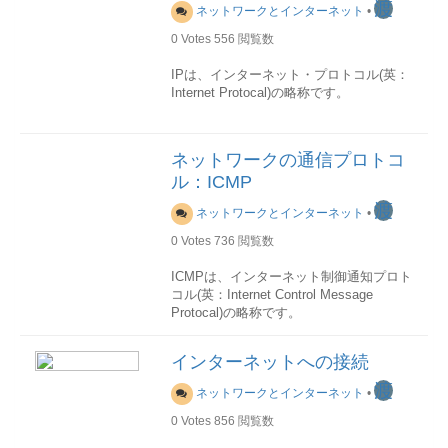
層名称機能使われる情報機器定義される
スが多い
会員登録・個人情報ありDV /
のホップのルーターのMACアドレスに解
渡
WANは、企業で場所が離れた複数の拠点
ネットワークとインターネット
•
プロトコル備考上位層第7層アプリケーシ
広義の「Webサービス」は、WEB通信を
OV企業公式サイトOV独自決済・金融・
決します。ARPの応答を受け取るとARP
を繋げなり、インターネットを利用する
ョン層ファイル管理・電子メールなどの
利用した、プログラミングでアクセス可
官公庁EV
0
Votes
556
閲覧数
テーブルは新しい情報で更新され、リン
際にLANをISP(インターネット・サービ
実際のアプリケーション向けのサービス
能なサービスのすべてが含められます。
🔑
重要
ク層でのパケット送信に使用されます。
ス・プロバイダ)に接続したりする場合に
機能を提供-ゲートウェイHTTP DHCP
一方、狭義の「Webサービス」は、
IPは、インターネット・プロトコル(英：
決済の信頼性は
SSLではなく決済事業者
OS別の実装 Windows arpユーティリティ
広く使用されます。 ISP接続には、ダイ
SMB SMTP SNMP FTP TelnetAFP意味
SOAP(Simple Object Access Protocol)や
Internet Protocal)の略称です。
側
が担保します。
Windowsでは、arpコマンドを利用して、
ヤルアップ接続(一般電話、ISDN)、ブロ
内容第6層プレゼンテーション層データ構
WSDL(Web Services Description
そのため
ARPテーブルの表示／設定を行うことが
ードバンド接続(ADSL、FTTH)、モバイ
造や情報の表現形式を管理-SSL TLS表現
Language)ベースのWebサービスに限定さ
👉
DV + 有名決済サービス
は非常に一般
できます。 以下の表で主なオプションを
用途
ル接続(公衆無線LAN、携帯電話)などがあ
形式第5層セッション層プロセス間通信の
れます。SOAP/WSDLサービスと呼ぶこ
的です。
説明します。
IPはTCP/IPスタックのメールルームであ
ります。下記の図でWAN接続のイメージ
ネットワークの通信プロトコ
セッションを管理する-NetBIOS会話下位
とができます。
り、パケットのソートと配信が行われま
を取り上げます。
ル：ICMP
層第4層トランスポート層透過的なデータ
Webサービスという名前も、この
す。この層では受信パケットと送信パケ
5. 単一ドメイン / SAN / ワイルドカード
No.オプション構文用途1-sarp -s IPアド
転送を実現するL4スイッチ(ハブ)TCP
SOAP/WSDLサービスから初めて使われ
ットはデータグラムと呼ばれます。 それ
の整理■ ドメイン範囲の違い種類カバー
レス MACアドレス[インタフェース]ARP
渡
出所
ネットワークとインターネット
•
UDP SCTP SPX NBF RTMP AURP NBP
たものと考えられます。
ぞれのIPデータグラムには発信者の発信
範囲備考単一example.com最小構成
テーブルへ指定されたIPアドレスとMAC
ATP AEPデータ第3層ネットワーク層最
元IPアドレスと受信者の宛先IPアドレス
SANexample.com +
www.example.com
実
アドレスのエントリ追加を行う2-darp -d
0
Votes
736
閲覧数
ＭAN
終的な通信相手との通信経路を確立・制
WEBサービス(広義)を実現する基礎技術
が含まれています。MACアドレスとは異
務で最も多い
ワイルドカード
IPアドレス [インタフェース]指定された
MAN(metropolitan area network)は、基本
御するルーター L3スイッチ(ハブ)IP ARP
としては、古典的な技術を代表するこの
なり、データグラム中のIPアドレスはパ
*.example.com多数サブドメイン■ www /
IPアドレスのエントリを削除する3-aarp -
ICMPは、インターネット制御通知プロト
的にはブロードバンドローカルエリアネ
RAPR ICMP IPX NetBEUI DDP
SOAPとWSDLのほかに，昨今急速に普
ケットの送信中に変化することはありま
非www の注意点example.com と
a [IPアドレス] [-N インタフェース]ARP
コル(英：Internet Control Message
ットワークである大規模ローカルエリア
AARPATM X.25 MPLS通信制御第2層デ
及してきたREST(Representational State
せん。
www.example.com
は
別ドメイン
原則
1
テーブルを表示する。IPアドレスやイン
Protocal)の略称です。
ネットワーク（LAN）です。
ータリング層最寄りのネットワーク内で
Transfer)があります。RESTベースの
セットで証明書に含める
もしくは
301リ
タフェースが指定された場合は、該当す
の通信を実現するブリッジ L2スイッチ
WEBサービスはRESTfulサービスと呼ば
ダイレクトで統一
6. SSL証明書サービス
るエントリのみを表示する
機能
用途
インターネットワーキング
インターネットへの接続
(ハブ)Ethernet FDDI PPP IEEE 802.3
れております。
会社 比較（国内重視）■ 価格帯つき比較
Linux arpユーティリティ
IP層は以下の機能を持っております。
ICMPは、IPデータグラム処理における誤
インターネットワーキングは、インター
IEEE 802.5 VPNフレーム第1層物理層伝
http://www.ibm.com/developerworks/jp/webservic
表サービス国対応単一/SANワイルドカー
Linuxでも、Windowsと同じのarpコマン
りの通知や通信に関する情報の通知など
渡
ネット・プロトコル(Internet Protocol)で
ネットワークとインターネット
•
送媒体の物理的・電気的条件やコネクタ
restful/
ド特徴Let's Encrypt海外DV
無料
無料
世界
ドを利用して、ARPテーブルの表示／設
のために使用される保守プロトコルであ
ルーティング
複数のネットワークを相互に接続し、一
の形状などを規定するNIC (ネットワー
標準・自動更新GlobalSign日本
定を行うことができます。 Linuxのarpコ
り、一般にIP層の一部と考えられていま
0
Votes
856
閲覧数
ルーティングはIPの第1の機能です。デー
体として機能させることまたはそのため
ク・インタフェース・カード) リピータ
DV/OV/EV3万〜8万〜国内サポートGMO
マンドはWindowsより多くの機能が付属
高機能で複雑のSOAP/WSDLサービスと
す。 IPv4のためのICMP (ICMPv4) は
タグラムは上位のUDPとTCPおよび下位
の手段や技術の総体です。相互に接続さ