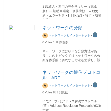
SSL導入・運用の完全サマリー（完成
版）― 証明書選定・価格比較・自動更
新・エラー対処・HTTP/2/3・移行・環境
別手順 ―1. SSL / HTTPSとは何か（前
提）
ネットワークの分類
SSL（現在はTLS）は、
Webサーバとブ
ラウザ間の通信を暗号化
し、
渡
ネットワークとインターネット
•
0
Votes
1.1k
閲覧数
盗聴防止なりすまし防止改ざん防止
を実現します。現在は
HTTPS化が事実上
ネットワークには様々な分類方法があ
必須
です。
り、このトピックではネットワークの分
類を体系的に要約する方法を追求し、議
2. SSL証明書の種類（DV / OV / EV）比
論することを歓迎します。
較表― 価格差が分かる実務向け整理 ―■
ここで、まず物理ネットワークとインタ
認証レベル別 比較項目DV（ドメイン認
ネットワークの通信プロトコ
ーネットワークに分けてそれぞれ分類し
証）OV（企業認証）EV（拡張認証）認
ル：ARP
ます。
証内容ドメイン所有確認企業実在確認厳
格な企業審査発行速度即時〜数分数日数
渡
ネットワークとインターネット
•
物理ネットワークの分類
日〜1週間表示上の違いほぼ同じほぼ同じ
物理ネットワークは、OSI 参照モデルの
ほぼ同じ暗号強度同等同等同等主な用途
0
Votes
833
閲覧数
物理層とデータ リンク 層に対応し、規模
一般Web / API企業公式金融・官公庁3.
や被覆するエリアによって、LAN、
年間価格目安（単一ドメイン / ワイルド
RP(アープ)はアドレス解決プロトコル
WAN、GANに分類することができます。
カード別）■ 認証レベル × ドメイン範囲
(英：Address Resolution Protocal)の略称
別価格表認証単一 / SAN（www含む）ワ
です。