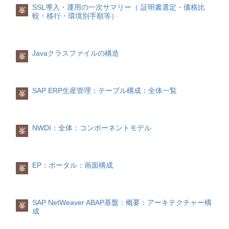
HANAをプラットフォームに採用-
SSL導入・運用の一次サマリー（ 証明書選定・価格比
峯
較・移行・環境別手順等）
Javaクラスファイルの構造
峯
SAP ERP生産管理：テーブル構成：全体一覧
峯
NWDI：全体：コンポーネントモデル
峯
EP：ポータル：画面構成
峯
SAP NetWeaver ABAP基盤：概要：アーキテクチャー構
峯
成