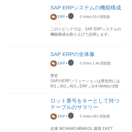
SAP ECCシステムは、企業で行う基幹業
SAP ERPシステムの機能構成
務のすべてを発生ベース（伝票処理）で1
つのデータベース（大福帳型データベー
峯
ERP
•
0
Votes
814
閲覧数
ス）に一元管理する設計により、基幹業
務全体を統合的に管理します。特に、受
このトピックでは、SAP ERPシステムの
注・販売・生産などの業務における個別
機能構成を取り上げて説明します。
処理が、入力時点で即時に会計情報とし
て反映され、参照することができること
概述
が大きな特徴となっています。1つの伝票
SAPでは、業務システムを構成する各機
処理（トランザクション）によって、す
SAP ERPの全体像
能を「アプリケーションコンポーネン
べての部門の情報が一度に変更され、そ
ト」と呼んでいます。 各アプリケーショ
峯
れらが要約された会計情報は、その内容
ERP
•
0
Votes
1.4k
閲覧数
ンコンポーネントは、階層化のような構
の詳細を辿っていく（ドリルダウン）こ
造を取っており、大分類＞中分類＞小分
とで、業務情報のそれぞれのトランザク
歴史
類と段々詳細な機能レベルにブレイクダ
ション（伝票）1つ1つへ結び付けること
SAPのERPソリューションは歴史的には
ウンしていき、機能コードで識別するこ
ができます。
R/1→R/2→R/3→ERP→S/4 HANAの5世
とができます。 業界では、よくその大分
代に分けることができます。
類と中分類をそれぞれモジュールとサブ
ものとお金の一元管理
R/1→R/2→R/3の「R」はリアルタイムと
モジュールト゚呼んでいます。
ロット番号をキーとして持つ
SapERPの仕組みではモノの流れがﾃﾞｰﾀ
いう意味が含まれていて、S/4のSはシン
として発生すると同時に、関連するお金
テーブルのサマリー
プルの意味です。
基本モジュール
のﾃﾞｰﾀも管理されます。
峯
一般的に「基本モジュール」と呼ばれて
ERP
•
0
Votes
881
閲覧数
世代リリース日特徴その他：SAP社/IT世
いるのが下記の5つです 。
大福帳型データベース
界の出来事R/11973年メインフレームで動
大福帳型データベースとは、発生したﾄﾗﾝ
在庫 MCHAMCHBMKOL 購買 EKET
作する会計システムとしてアセンブラ言
FI:財務会計