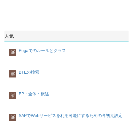
プラント保全のモジュール Plant
Enterpriseがリリースされました基盤にな
MaintenanceHR:人事管理
るBasis(ベーシス)が切り離しされ、Web
人事給与のモジュール Human
アプリケーションサーバに変わりまし
ResourcesPS:プロジェクト管理
た。2003年mysAP ERP 2003がリリース
プロジェクト管理のモジュール Project
されましたSAP R/3 Enterpriseと
SystemRE:不動産管理
NetWeaverとセットにした製品です
不動産管理のモジュール Real EstateIM:
ERP2004年mySAP ERP 2004がR/3
人気
設備投資管理
Enterpriseの後継者としてリリースされま
設備投資管理のモジュール Investment
した「SAP ECC (ERP Central
ManagementCA:クロスアプリケーション
Pegaでのルールとクラス
Component; ERPの中央プログラム)5.0」
峯
クロスアプリケーションのモジュール
と統合基盤「NetWeaver2004」が融合さ
Cross ApplicationCA-DMS:文書管理
れていて、従来のR/3 Enterpriseの機能は
Document Management SystemCA-CL:分
SAP ECC 5.0に引き継がれています。
類
BTEの検索
2008年1月にBI（ビジネス・インテリジ
峯
Classification
ェンス）ソフトウェア専業最大手のBO社
を68億ドルで買収しました2010年5月に
データベースベンダのSybase社を58億ド
EP：全体：概述
ルで買収しました2006年mySAP ERP
峯
2005⇒SAP ERP 2005⇒SAP ERP 6.0が
リリースされましたmySAP ERP 2004の
後継者としてリリースされた製品。SOA
SAPでWebサービスを利用可能にするための各初期設定
や内部統制の対応が特色になっていま
峯
す。旧SAP R/3の部分は、SAP ECC 6.0
と呼ばれています。S/4 HANA2015年同
社のインメモリーデータベースSAP