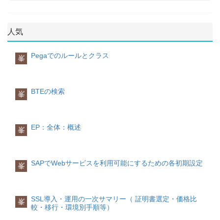
請求書処理完了区分
ある数量に対して請求書がまだ登録され
以下の図で請求書照合の各テーブルの関
この明細の最終の請求書を仕入先から受
ていない場合は、入庫数量が購買発注 価
連関係を示します。
購買発注参照タブ
購買発注参照一覧
領したので、これ以降の請求書がないこ
格に対して常に評価されます。しかし、
購買発注参照一覧に入力可能な画面項目
とを示す区分です。
入庫時の入庫数量 に対して請求書がすで
人気
としては、主に、金額、数量、税コード
このフラグは、購買伝票登録変更
詳細
に登録されている場合は、入庫はその請
などがあります。
(ME21N/ME22N)や請求書照合(MIRO)で
このセクションでは各テーブルの主要項
求価格に対して評価されます。
設定可能であり、フラグが設定された場
目を抜粋して順次説明していきます。
Pegaでのルールとクラス
峯
合のSAP標準機能は以下のような動きを
金額
外貨の購買発注では、購買発注か請求書
取ります：請求書照合(MIRO）で実際の
ここで入力される金額は、伝票通貨ベー
RBKPテーブル
での評価アプローチは国内通貨で存在 し
未請求分の請求や追加請求などを行うこ
スの請求金額になります。下記のように
IR伝票のヘッダ情報はこのテーブルに格
ません (この評価アプローチは、購買発注
とが可能です。購買伝票一覧(ME2N)で実
項目値が自動提案されます。
納されます。
BTEの検索
通貨で存在します)。 評価アプローチは、
峯
際に未請求分が残っていてもレポートの
伝票通貨によって国内通貨に変換されま
未請求(数量)と未請求(金額)欄はつねに0
ﾄﾗﾝｻﾞｸｼｮﾝ区分入庫区分ERS計算式請求--
項目一覧
No.PK技術名称名称説明
す。この変換の換算レートは、複数の個
の出力となります。
数量×発注価格ｸﾚｼﾞｯﾄﾒﾓ--請求済金額×数
1○BELNR請求書伝票番号-2○GJAHR会計
所で決定することができます。
量÷請求済数量追加請求--0追加ｸﾚｼﾞｯﾄﾒﾓ-
年度-3 BLART伝票タイプ-4 BLDAT伝
EP：全体：概述
峯
-0(?)数量
票日付-5 BUDAT転記日付-6 VGART取
1) 購買発注のヘッダで換算レートを固定
ここで入力される数量は、発注単位を単
引タイプ-7 XBLNR参照伝票番号-8
することができます。
位とする請求数量です。下記のように項
BUKRS会社コード-9 LIFNR請求元-10
この換算レートを固定すると、仕入先の
目値が自動提案されます。
WAERS通貨コード-11 RMWWR請求書
SAPでWebサービスを利用可能にするための各初期設定
基本契約の特性が与えられ、この購買発
峯
総額-12 BEZNK計画外配送費用-13
注に固定の換算レートが適用される必要
WMWST1消費税-14 MWSKZ1税コー
ﾄﾗﾝｻﾞｸｼｮﾝ区分入庫区分ERS計算式請求
があります。
ド-15 ZTERM支払条件-16 XRECH区
YES-入庫済数量-請求済数量NO発注数量-
つまり、システムで最新に更新される換
分: 請求書転記-17 BKTXT伝票ヘッダ
請求済数量ｸﾚｼﾞｯﾄﾒﾓYESYES請求済数
SSL導入・運用の一次サマリー（ 証明書選定・価格比
算レートに関係なく、この固定の換算レ
峯
Text-18 STBLG反対仕訳伝票No-19
量-入庫済数量
較・移行・環境別手順等）
ートが使用されます。2) 請求書の登録時
STJAH反対仕訳伝票の会計年度-20
(入庫が先にキャンセルされる場合があ
に、外部的に換算レートが指定されま