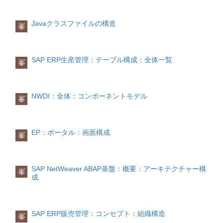
IVTYP請求書照合カテゴリ-21 RBSTAT
る)NO請求済数量-発注済数量(?)
す。換算レート差損益 (KDM)
請求書伝票ステータス-22 KNUMVE伝
(発注が先にキャンセルされる場合があ
購買発注か請求書の換算係数によって決
票条件-23 ZUONRソートキー-24
る)-NO請求済数量追加請求--請求済数量
Javaクラスファイルの構造
定された国内通貨での決済金額から、シ
峯
ZLSPR支払保留-25 ZLSCH支払方
追加ｸﾚｼﾞｯﾄﾒﾓ--請求済数量
ステムに保管されている国内通貨の最新
法-26 ZFBDT支払基準日-27 ・・・--キ
の換算レートを使用した伝票通貨での決
ー項目
済金額差異によって換算レート差損益が
キー項目としては、主に請求書伝票番
SAP ERP生産管理：テーブル構成：全体一覧
発生します。 換算レート差損益の相手勘
峯
号、会計年度があります。 伝票番号は会
定入力は、購入価格差異で決済されま
計年度別に自動採番されます。
す。
システム属性
BLART(伝票タイプ)
NWDI：全体：コンポーネントモデル
(購入価格差異 = 入庫/請求金額 - 在庫金
峯
転記される会計伝票の分類です。ここで
額 - 換算レート差損益)購入価格差異
はおもにREになります。
(PRD)
MIRO画面→「詳細データ」タブ→「伝票
決済金額による差異 (たとえば標準原価と
タイプ」で指定することができます。
EP：ポータル：画面構成
異なる購買発注価格) が発生する場合、ま
峯
VGART(取引タイプ)
たは換算レート差損益を転記する場合 (こ
主に以下のような値が設定されます。RD
の場合は、移動平均原価の品 目に対して
請求/追加請求の場合RS クレジットメ
も購入価格差異を転記することができま
モ/追加クレジットメモの場合IVTYP(請求
す) は、購入価格差異が在庫金額の入庫/
SAP NetWeaver ABAP基盤：概要：アーキテクチャー構
峯
書照合)
成
請求仮勘定に転記されます。
このテーブル項目の値からIR伝票の作成
方法(ERS/オンライン/未転記から転記な
伝票通貨での転記
在庫勘定への転記
ど)を確認することができます。
(BSX)
XRECH(区分: 請求書転記)
SAP ERP販売管理：コンセプト：組織構造
在庫転記の金額を決定できるようにする
峯
IR伝票が転記されたらこのテーブル項目
ために、国内通貨で品目マスタに存在 す