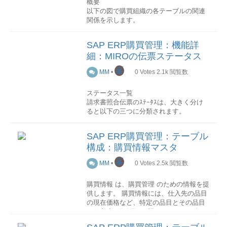
概要
以下の図で購買組織の各テーブルの関連
関係を示します。
SAP ERP購買管理：機能詳
詳細
細：MIROの伝票ステータス
このセクションでは各テーブル項目を抜
粋して順次説明していきます。
峯
MM
•
0
Votes
2.1k
閲覧数
(編集中)
ステータス一覧
請求書照合伝票のｽﾃｰﾀｽは、大きく分け
ると以下の三つに分類されます。
仮保存未転記転記済値意味ｵﾍﾟﾚｰｼｮﾝ金額
SAP ERP購買管理：テーブル
ﾁｪｯｸ購買履歴生成有無会計伝票生成有無
構成：購買情報マスタ
A未転記MIR7保存ボタン押下無有(保留)
無B未転記/完了MIR7「完了として保存」
峯
MM
•
0
Votes
2.5k
閲覧数
ボタン押下有有(保留)有(未転記)C未転記/
保留MIR7仮保存ボタン押下無無無D入力
購買情報 は、購買管理 のための情報を提
済/保留MIRO仮保存ボタン押下無無無5転
供します。 購買情報には、仕入先の品目
記済MIR7転記ボタン押下有有有(転記
の現在価格など、特定の品目とその品目
済)MIRO保存ボタン押下有有有(転記済)ス
の仕入先 (供給元) に関するデータが含ま
テータス遷移
保留
れます。
→OpenFI呼び出し無しC(未転記/保