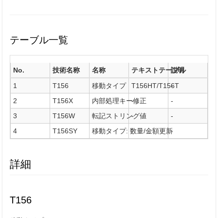
テーブル一覧
No.
技術名称
名称
テキストテーブル
説明
1
T156
移動タイプ
T156HT/T156T
-
2
T156X
内部処理キー修正
-
-
3
T156W
転記ストリング値
-
-
4
T156SY
移動タイプ: 数量/金額更新
-
-
詳細
T156