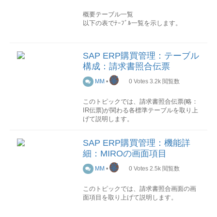
は、次の計算式に従って在庫転記 (BSX)
更後のｽﾃｰﾀｽ値
このセクションでは各テーブル項目を抜
概要
テーブル一覧
が計算されます。
変更文書ﾍｯﾀﾞ(CDHDR)
粋して順次説明していきます。
以下の表でﾃｰﾌﾞﾙ一覧を示します。
転記金額＝入庫数量 * 標準原価 / 価格単
ﾃｰﾌﾞﾙ項目ﾃﾞｰﾀｲﾒｰｼﾞ説明ｵﾌﾞｼﾞｪｸﾄｸﾗｽ
(編集中)
No.技術名称名称説明1EKKO購買伝票ヘ
位 (価格に比例)
(OBJECTCLASS)INCOMINGINVOICE固
ッダ-2EKPO購買伝票明細-3EKET分納契
または入庫の取り消しを行う場合は、次
定値ｵﾌﾞｼﾞｪｸﾄ
SAP ERP購買管理：テーブル
約納入日程行-4EKKN購買伝票勘定設
の計算式に従って在庫転記 (BSX) が計算
ID(OBJECTID)51100002782014文書番号
構成：請求書照合伝票
定-5EKBE購買伝票別の履歴-6EKBZ購買
されます。
()30050内部採番更新者
伝票別の履歴: 配送費用-テーブル関連図
(USERNAME)WenF伝票ｵﾍﾟﾚｰﾀのﾛｸﾞｲﾝ
峯
MM
•
0
Votes
3.2k
閲覧数
以下の図で購買発注伝票の各テーブルの
ID日付(UDATE)2014/08/01伝票ｵﾍﾟﾚｰｼｮﾝ
転記金額＝(在庫金額 * 入庫数量) / 評価在
関連関係を示します。
日付時刻(UTIME)12:12:22伝票ｵﾍﾟﾚｰｼｮﾝ
庫の合計 (金額に比例)
このトピックでは、請求書照合伝票(略：
の時刻
品目が移動平均原価で管理されている場
IR伝票)が関わる各標準テーブルを取り上
詳細
合は、在庫金額と決済金額が入庫/請求仮
げて説明します。
このセクションでは各テーブル項目を抜
勘定で一致します。ただし、現在の在庫
粋して順次説明していきます。
状況がこれを許可するときにのみに限り
概要
テーブル一覧
ます。 たとえば、評価在庫の合計を借方
SAP ERP購買管理：機能詳
以下の表でﾃｰﾌﾞﾙ一覧を示します。
転記する取り消しでは、品目の合計金額
EKPO
組織関連情報
BUKRS会社コード
細：MIROの画面項目
も借 方転記される必要があります。
WERKSプラントLGORT保管場所
No.技術名称名称説明1RBKP伝票ヘッダ:
KO_PRCTR利益センタ請求関連情報
峯
MM
•
0
Votes
2.5k
閲覧数
請求書受領-2RSEG伝票明細:請求書受
REPOS請求書受領
入庫/請求仮勘定への転記 (WRX)
領-3RBMA伝票明細:品目の受領請求
この明細に請求書受領があるかないかを
入庫/請求仮勘定への転記は、購買発注か
このトピックでは、請求書照合画面の画
書-4RBCO伝票明細、請求書受領、勘定
示す区分です。WEBRE入庫基準請求書
請求書で決定された評価アプローチによ
面項目を取り上げて説明します。
設定-5RBTX税: 請求書受領-6RBWS源泉
この明細の請求書受領が入庫を基準にし
って完全に決定されます。
徴収税データ、請求書受領-テーブル関連
ているかどうかを示す区分です。EREKZ
画面レイアウト
図