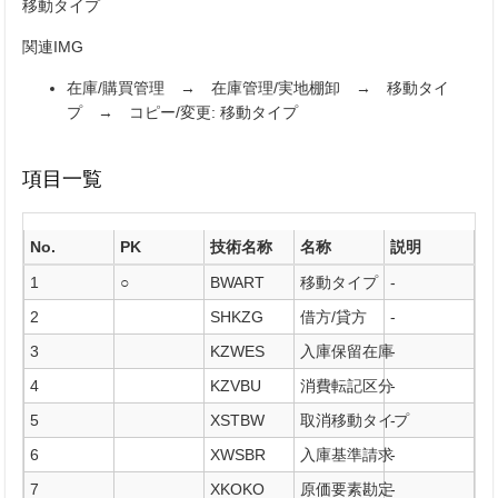
移動タイプ
関連IMG
在庫/購買管理 → 在庫管理/実地棚卸 → 移動タイ
プ → コピー/変更: 移動タイプ
項目一覧
No.
PK
技術名称
名称
説明
1
○
BWART
移動タイプ
-
2
SHKZG
借方/貸方
-
3
KZWES
入庫保留在庫
-
4
KZVBU
消費転記区分
-
5
XSTBW
取消移動タイプ
-
6
XWSBR
入庫基準請求
-
7
XKOKO
原価要素勘定
-