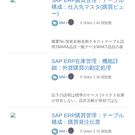
SAP ERP購買管理：テーブル
留)D(入力済/保留)未転記A(未転記)B(未転
構成：仕入先マスタ(購買ビュ
記/完了)5(転記済)ｽﾃｰﾀｽ変更履歴の確認
概要
ー)
請求伝票の変更は変更文書ﾍｯﾀﾞ(CDHDR)
以下の図で購買情報の各テーブルの関連
と変更文書明細(CDPOS)に記録されるた
関係を示します。
峯
MM
•
0
Votes
1.4k
閲覧数
め、そこから、ｽﾃｰﾀｽ変更前後の値、変
更者、変更日などの情報を確認すること
EIPA購買発注価格履歴: 購買情報
ができます。
詳細
概要
No.技術名称名称テキストテーブル説
以下は請求伝票ｽﾃｰﾀｽが変更した際に変
このセクションでは各テーブル項目を抜
明1MARA品目一般データMAKT品目の基
更文書ﾃｰﾌﾞﾙに登録されたﾃﾞｰﾀのｲﾒｰｼﾞで
粋して順次説明していきます。
本情報が格納されます2MARC品目プラン
す
トデータ-プラント別に管理される品目の
SAP ERP在庫管理：機能詳
情報が格納されます3MARD品目保管場所
(編集中)
細：外貨購買の勘定処理
変更文書明細(CDPOS)
データ-保管場所別に管理される品目在庫
情報が格納されます4MARM品目数量単
峯
MM
•
0
Votes
1.3k
閲覧数
位-品目の数量単位情報が格納されます
ﾃｰﾌﾞﾙ項目ﾃﾞｰﾀｲﾒｰｼﾞ説明ｵﾌﾞｼﾞｪｸﾄｸﾗｽ
5MBEW品目評価-品目の評価金額情報が
(OBJECTCLASS)INCOMINGINVOICE固
格納されます6MCHB品目ロット在庫-ロ
定値ｵﾌﾞｼﾞｪｸﾄ
以下の説明は標準のケース (マイナス在庫
ット別に管理される品目在庫情報が格納
ID(OBJECTID)51100002782014文書番号
が存在しない、品目元帳が有効ではな
されます7MLGN倉庫番号別品目データ-
()30050内部採番ﾃｰﾌﾞﾙ名
い、現会計期間への転記)を前提にしてお
別に管理される品目在庫情報がが格納さ
(TABNAME)RBKP固定値ﾃｰﾌﾞﾙｷｰ
ります。
れます関連図
(TABKEY)30051100002782014ｸﾗｲｱﾝﾄ+請
SAP ERP購買管理：テーブル
以下の図で仕入先マスタの各テーブルの
求伝票番号+会計年度項目名
構成：購買発注伝票
関連関係を示します。
国内通貨での転記
在庫勘定への転記
(RBSTAT)RBSTAT固定値変更区分
(BSX)
(CHNGIND)U固定値新値(VALUE_NEW)D
峯
MM
•
0
Votes
3.7k
閲覧数
品目が標準原価で管理されている場合
変更後のｽﾃｰﾀｽ値新値(VALUE_NEW)D変
詳細