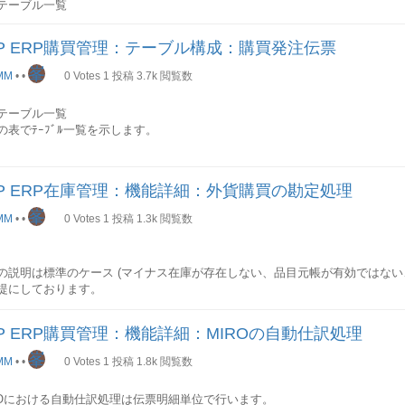
テーブル一覧
中)
の表でﾃｰﾌﾞﾙ一覧を示します。
AP ERP購買管理：テーブル構成：購買発注伝票
.技術名称名称説明1RBKP伝票ヘッダ:請求書受領-2RSEG伝票明細:請求書受領-
峯
請求書-4RBCO伝票明細、請求書受領、勘定設定-5RBTX税: 請求書受領-6R
MM
•
•
0
Votes
1
投稿
3.7k
閲覧数
受領-テーブル関連図
の図で請求書照合の各テーブルの関連関係を示します。
テーブル一覧
の表でﾃｰﾌﾞﾙ一覧を示します。
セクションでは各テーブルの主要項目を抜粋して順次説明していきます。
.技術名称名称説明1EKKO購買伝票ヘッダ-2EKPO購買伝票明細-3EKET分納契
勘定設定-5EKBE購買伝票別の履歴-6EKBZ購買伝票別の履歴: 配送費用-テー
AP ERP在庫管理：機能詳細：外貨購買の勘定処理
KPテーブル
の図で購買発注伝票の各テーブルの関連関係を示します。
伝票のヘッダ情報はこのテーブルに格納されます。
峯
MM
•
•
0
Votes
1
投稿
1.3k
閲覧数
一覧
No.PK技術名称名称説明1○BELNR請求書伝票番号-2○GJAHR会計年度-3
セクションでは各テーブル項目を抜粋して順次説明していきます。
DAT伝票日付-5 BUDAT転記日付-6 VGART取引タイプ-7 XBLNR参照伝票
9 LIFNR請求元-10 WAERS通貨コード-11 RMWWR請求書総額-12 BE
の説明は標準のケース (マイナス在庫が存在しない、品目元帳が有効ではない
O
組織関連情報
BUKRS会社コードWERKSプラントLGORT保管場所KO_PR
ST1消費税-14 MWSKZ1税コード-15 ZTERM支払条件-16 XRECH区分: 
提にしております。
EPOS請求書受領
ッダ Text-18 STBLG反対仕訳伝票No-19 STJAH反対仕訳伝票の会計年度
明細に請求書受領があるかないかを示す区分です。WEBRE入庫基準請求書
リ-21 RBSTAT請求書伝票ステータス-22 KNUMVE伝票条件-23 ZUONR
通貨での転記
在庫勘定への転記 (BSX)
明細の請求書受領が入庫を基準にしているかどうかを示す区分です。EREKZ
AP ERP購買管理：機能詳細：MIROの自動仕訳処理
留-25 ZLSCH支払方法-26 ZFBDT支払基準日-27 ・・・--キー項目
が標準原価で管理されている場合は、次の計算式に従って在庫転記 (BSX)が
明細の最終の請求書を仕入先から受領したので、これ以降の請求書がないこ
項目としては、主に請求書伝票番号、会計年度があります。 伝票番号は会計
峯
MM
•
•
0
Votes
1
投稿
1.8k
閲覧数
フラグは、購買伝票登録変更(ME21N/ME22N)や請求書照合(MIRO)で設定
金額＝入庫数量 * 標準原価 / 価格単位 (価格に比例)
場合のSAP標準機能は以下のような動きを取ります：請求書照合(MIRO）で
は入庫の取り消しを行う場合は、次の計算式に従って在庫転記 (BSX) が計算
請求などを行うことが可能です。購買伝票一覧(ME2N)で実際に未請求分が
ROにおける自動仕訳処理は伝票明細単位で行います。
テム属性
BLART(伝票タイプ)