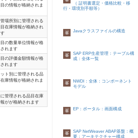
（ 証明書選定・価格比較・移
品目の情報が格納されま
行・環境別手順等）
す
保管場所別に管理される
品目在庫情報が格納され
Javaクラスファイルの構造
峯
ます
品目の数量単位情報が格
納されます
SAP ERP生産管理：テーブル構
峯
品目の評価金額情報が格
成：全体一覧
納されます
ロット別に管理される品
目在庫情報が格納されま
NWDI：全体：コンポーネント
峯
す
モデル
別に管理される品目在庫
情報がが格納されます
EP：ポータル：画面構成
峯
SAP NetWeaver ABAP基盤：概
峯
要：アーキテクチャー構成