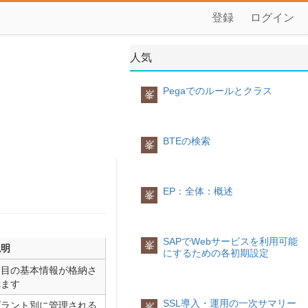
登録
ログイン
人気
Pegaでのルールとクラス
峯
BTEの検索
峯
EP：全体：概述
峯
SAPでWebサービスを利用可能
峯
説明
にするための各初期設定
品目の基本情報が格納さ
れます
SSL導入・運用の一次サマリー
プラント別に管理される
峯