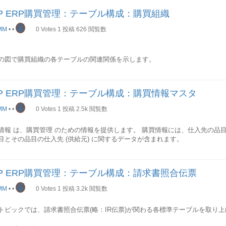
AP ERP購買管理：テーブル構成：購買組織
峯
MM
•
•
0
Votes
1
投稿
626
閲覧数
の図で購買組織の各テーブルの関連関係を示します。
AP ERP購買管理：テーブル構成：購買情報マスタ
セクションでは各テーブル項目を抜粋して順次説明していきます。
峯
MM
•
•
0
Votes
1
投稿
2.5k
閲覧数
中)
情報 は、購買管理 のための情報を提供します。 購買情報には、仕入先の品
目とその品目の仕入先 (供給元) に関するデータが含まれます。
の図で購買情報の各テーブルの関連関係を示します。
AP ERP購買管理：テーブル構成：請求書照合伝票
峯
PA購買発注価格履歴: 購買情報
MM
•
•
0
Votes
1
投稿
3.2k
閲覧数
トピックでは、請求書照合伝票(略：IR伝票)が関わる各標準テーブルを取り
セクションでは各テーブル項目を抜粋して順次説明していきます。