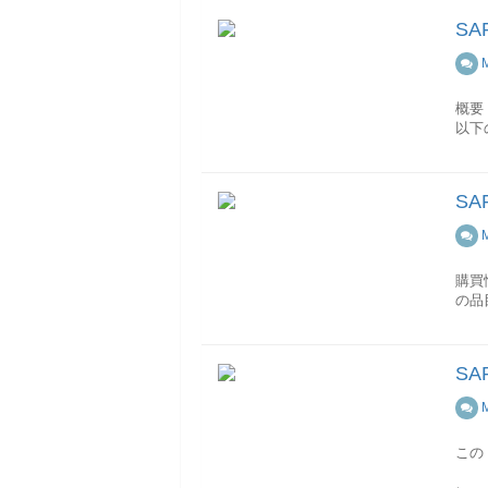
S
概要
以下
詳細
S
この
(編集
購買
の品
概要
以下
S
EI
詳細
この
この