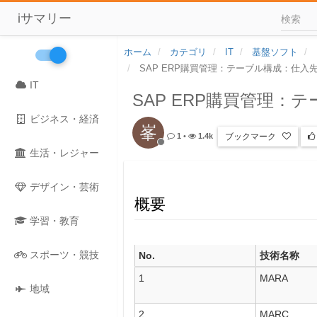
iサマリー
ホーム
カテゴリ
IT
基盤ソフト
SAP ERP購買管理：テーブル構成：仕入
IT
SAP ERP購買管理：
ビジネス・経済
峯
ブックマーク
1
•
1.4k
生活・レジャー
デザイン・芸術
概要
学習・教育
スポーツ・競技
No.
技術名称
1
MARA
地域
2
MARC