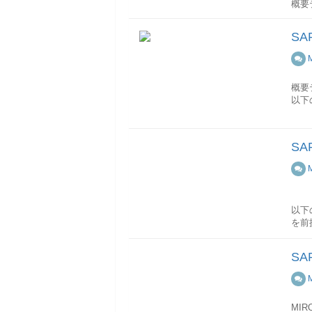
概要
(編集
以下
S
No
受領
求書
以下
概要
以下
詳細
この
No
伝票
S
RB
以下
IR
詳細
項目
この
BL
ド-
以下
EKP
WMW
を前
報
R
伝票ヘ
この
カテゴ
国内
この
S
支払保
品目
この
キー
この
す。
転記
れた
また
追加
MI
シス