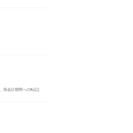
3RBMA伝票明細:品目の
BWS源泉徴収税データ、請
約納入日程行-4EKKN購買
ブル関連図
 BLART伝票タイプ-4
番号-8 BUKRS会社コー
ZNK計画外配送費用-13
、現会計期間への転記)
CTR利益センタ請求関連情
請求書転記-17 BKTXT
-20 IVTYP請求書照合
ソートキー-24 ZLSPR
 請求書処理完了区分
計算されます。
とを示す区分です。
年度別に自動採番されま
可能であり、フラグが設定さ
実際の未請求分の請求や
されます。
残っていてもレポートの未