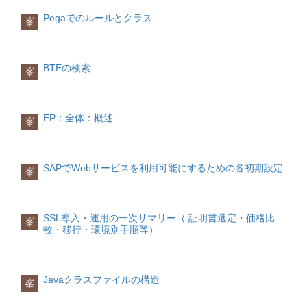
ヘッダデータ(VBRK)
販売伝票通貨
組織単位: 販売組織別製品部門(TVKOS)
T682I
(WAERK)
得意先マスタに対する参照製品部門
A716
Pegaでのルールとクラス
峯
取引の通貨が設定されます。受注伝票か
(SPAKU)/価格マスタに対する参照製品部
A701
らコピーされ、変更不可です。伝票条件
門() これら項目を利用して「得意先マス
計算ロジック
販売伝票タイプ(TVAK)から
番号(KNUMV)
タ：販売データ(KNVV)」または条件マス
指定された伝票タイプ(ZORA)の伝票価格
この項目と請求書：明細データ(VBRP）
タを参照します。 この項目の値は、カス
決定区分(A)を取得組織単位: 販売組織別
BTEの検索
峯
の請求明細(POSNR）を使用して、条件
タマイジング(メニューパス：販売管理→
製品部門(TVKOS)から販売組織(4100)、
データ(KONV)を参照します。会計への転
マスタデータ→製品部門 (共通))により設
製品部門(30)の得意先マスタに対する参
記ステータス(RFBSK)
定されます。
照製品部門(11)を取得得意先マスタ：販
会計へ転記済みの場合には、'C'が設定さ
売データ(KNVV)から、受注伝票を登録す
EP：全体：概述
峯
れます。明細データ(VBRP)
先行販売管理
る際に入力された受注先(1100A70007)、
伝票の伝票カテゴリ(VGTYP)
販売組織(4100)、流通チャンネル(10)と(2)
先行伝票のタイプ。SAP標準では、Ｃ:受
で取得した製品部門(11)をキーとして、
注、Ｊ:出荷、Ｈ:返品、Ｉ:無償出荷、Ｋ:
得意先価格決定区分(1)を取得価格決定表:
SAPでWebサービスを利用可能にするための各初期設定
峯
クレジットメモ依頼、Ｌ:デビットメモ依
販売伝票での設定(T683V)から、販売組織
頼などがあります。参照伝票番号
(3100)、流通チャンネル(10)、製品部門
(VGBEL)/参照明細番号(VGPOS)
(30)と(1)で取得した伝票価格決定区分
参照している先行伝票の伝票番号と伝票
(A)、(3)で取得した得意先価格決定区分(1)
SSL導入・運用の一次サマリー（ 証明書選定・価格比
峯
明細です。販売伝票(AUBEL)/販売伝票明
をキーとして、価格決定表(ZRV001)を取
較・移行・環境別手順等）
細(AUPOS)
得価格決定表: データ(T683S)から、価格
この請求明細に関連付けられている受注
決定表(ZRV001)で商品の価格を確定する
伝票の伝票番号と伝票明細です。条件デ
ための条件タイプ一覧(Z001、Z002)を取
ータ(KONV)
無効条件(KINAK)
得
Javaクラスファイルの構造
峯
条件が有効かどうかを指定します。有効
※各条件タイプの価格をそれぞれ取得し
の場合は空白と設定されます。 条件が無
て商品の最終価格を計算するが、以下は