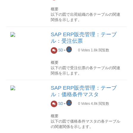
す、例えば、店舗小売、卸売、通信販売
る場合、仕切単価、追加料金、割引料
(電話)、通信販売(Internet)など。製品部門
概要
金、消費税をそれぞれ条件タイプとして
品目、製品またはサービスのグループ化
以下の図で出荷組織の各テーブルの関連
定義します。価格決定表
方法。製品またはサービスは製品部門１
関係を示します。
価格決定表には、価格決定に使用される
つに対してのみ割り当てられます。販売
一連の条件タイプが記載されています。
エリア
検索順序
詳細
販売エリアは、販売組織、流通チャネ
SAP ERP販売管理：テーブ
検索順序は、特定の条件タイプの有効デ
このセクションでは各テーブル項目を抜
ル、製品部門の組み合わせとして定義さ
ル：受注伝票
ータ(複数の条件テーブルに定義された場
粋して順次説明していきます。
れます。品目など販売に関わるすべての
合、どの条件テーブルを使うか)の検索に
データは販売エリア毎に定義することが
峯
SD
•
0
Votes
1.8k
閲覧数
使用される検索方針です。条件タイプご
(編集中)
できます。営業活動における実組織
とに検索順序を定義することができま
営業活動における販売組織は、営業所、
概要
す。条件テーブル
販売グループ、営業員という構成要素で
以下の図で受注伝票の各テーブルの関連
条件テーブルには商品の判断キー項目毎
表現されます。 以下の図は営業促進と販
関係を示します。
の価格が条件レコードとして登録されま
売の組織例を示しています。
す。
(参考元: sap help)
商品は、小売か卸売りかという販売方法
詳細
SAP ERP販売管理：テーブ
や得意先毎に設定しないといけない場合
このセクションでは各テーブル項目を抜
営業所
ル：価格条件マスタ
が多いため、その販売方法や得意先は判
粋して順次説明していきます。
営業所を使って、地理的に離れている各
断キー項目になります。標準テーブルを
峯
販売拠点を定義できます。例えば、シカ
SD
•
0
Votes
4.8k
閲覧数
そのまま利用するか、カスタマイジング
ヘッダデータ(VBAK）
伝票通貨(WAERK)
ゴ営業所、東京営業所など。販売グルー
により新しい条件テーブルを作成する
取引の通貨を指定します。得意先マス
プ
概要
か、キー項目の組み合わせ毎に条件テー
タ：販売データから自動提案されます
営業所の所員は販売グループに分割する
以下の図で価格条件マスタの各テーブル
ブルが存在します。 キー項目として下記
が、画面から修正可能です。
ことができます。
の関連関係を示します。
のようなものがよく使用されます。