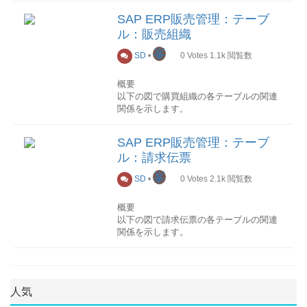
伝票条件番号(KNUMV)
詳細
販売組織
この項目と販売伝票：明細データ
SAP ERP販売管理：テーブ
このセクションでは各テーブル項目を抜
販売組織、流通チャンネル、製品部門得
(VBAP）の請求明細(POSNR）を使用し
ル：販売組織
粋して順次説明していきます。
意先
て、条件データ(KONV)を参照します。
得意先コード、得意先グループ、得意先
峯
SD
•
0
Votes
1.1k
閲覧数
価格区分など品目
（修正中）
品目コード、品目のロット番号など価格
概要
の自動提案
以下の図で購買組織の各テーブルの関連
価格の自動提案は条件テクニックを使用
関係を示します。
して、様々なマスタを参照しています。
例を挙げてその自動計算の仕組みを説明
詳細
します。
SAP ERP販売管理：テーブ
このセクションでは各テーブル項目を抜
ル：請求伝票
粋して順次説明していきます。
例の受注伝票
受注伝票タイプ：ZORA 受注先コード：
峯
SD
•
0
Votes
2.1k
閲覧数
販売組織(TVKO)
会社コード(BUKRS)
1100A7007 販売組織：4100 流通チャン
この項目を利用して、販売組織が所属す
ネル：10 製品部門：30 品目コード：
概要
る会社や会社に割り当てられた販売組織
300340GO ロットNo：なし
以下の図で請求伝票の各テーブルの関連
すべてを取得します。 この項目は販売伝
関係を示します。
票データを財務会計に転記されるときに
マスタデータ
TVAK
使用されます。 この項目の値は、カスタ
TVKOS
詳細
マイジング(メニューパス：企業構造→割
KNVV
このセクションでは各テーブル項目を抜
当→販売管理→会社コードに対する販売
T683V
粋して順次説明していきます。
組織の割当)により設定されます。
T683S
人気
T685