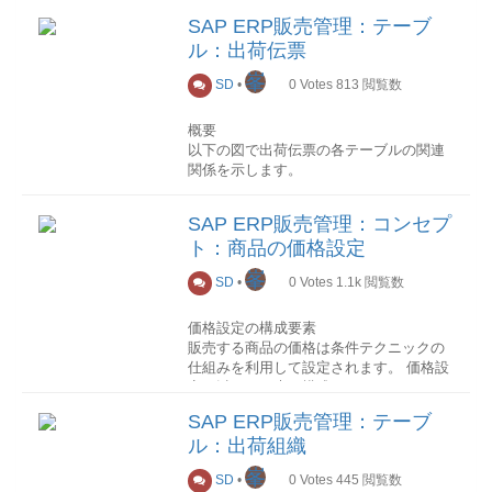
SAP ERPの販売管理モジュールは、営業
SAP ERP販売管理：テーブ
活動における実組織を反映した組織要素
ル：出荷伝票
とは別に、価格設定、伝票フローなど販
売管理のために仮組織要素を提供しま
峯
SD
•
0
Votes
813
閲覧数
す。割り当てにより実組織要素が仮組織
要素に関連づけられます。 各組織要素の
概要
定義や組織間の割り当てはカスタマイジ
以下の図で出荷伝票の各テーブルの関連
ングにより行います。
関係を示します。
1販売管理における仮組織
詳細
販売管理における組織は、販売組織、流
SAP ERP販売管理：コンセプ
このセクションでは各テーブル項目を抜
通チャネル、製品部門という構成要素で
ト：商品の価格設定
粋して順次説明していきます。
表現されます。 これらの組織構成要素
を、以下に図示します。
峯
SD
•
0
Votes
1.1k
閲覧数
(参考元: sap help)
（編集中）
価格設定の構成要素
販売組織
販売する商品の価格は条件テクニックの
販売組織は法的な意味での販売単位を表
仕組みを利用して設定されます。 価格設
します、例えば、XX事業部。各販売組織
定は以下の要素で構成されます。
には 1 つの会社コードが割り当てられま
す｡この会社コードは、販売組織の業務ト
SAP ERP販売管理：テーブ
条件タイプ
ランザクションを主に財務会計の点から
ル：出荷組織
条件タイプは価格の構成要素です。例え
追跡します。流通チャンネル
ば一つの商品は仕切単価、追加料金、割
流通チャンネルは販売方法を表すもので
峯
SD
•
0
Votes
445
閲覧数
引料金、消費税から最終値段を確定され