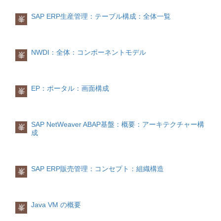
効と設定されるのは幾つのケースが存在
Z001だけを例として取り上げて説明する
しますが、主に下記の三つが見られま
条件: タイプ(T685)から条件タイプ(Z001)
SAP ERP生産管理：テーブル構成：全体一覧
峯
す。
の検索順序(Z001)を取得条件: 検索順序
(生成書式)( T682I)から、検索順序(Z001)
何かエラーが発生した場合
で指定された検索対象条件マスタ及びそ
この場合、項目の値がX(無効の原因：計
の順番を取得①A716 ②A701(7)で取得し
NWDI：全体：コンポーネントモデル
峯
算式エラー)と設定されます条件マスタか
た順番に従い、最初はA716を検索A716は
ら自動提案された後に、ユーザがマニュ
該当価格データがなかったため、続いて
アルで変更した場合
A701を検索 A701に該当価格データがあ
この場合、条件マスタから自動提案され
りましたので、その条件レコード
EP：ポータル：画面構成
峯
たレコードの無効条件項目が’M’(無効の
No(0000028657)を取得条件 (ヘッダ)(
原 因：マニュアル入力)と設定されなが
KONH)、条件 (明細)( KONP)から、条件
ら、マニュアルで入力された価格を格納
レコードNo(0000028657)の価格情報を取
するレコードが新たに作成されます価格
得、自動提案する
SAP NetWeaver ABAP基盤：概要：アーキテクチャー構
峯
は仕切単価やXX加算などの複数の条件タ
成
イプで構成され、それらを小計する条件
タイプが存在する場合
この場合、仕切り単価やXX加算などの条
件タイプのレコードの無効条件項目
SAP ERP販売管理：コンセプト：組織構造
峯
が’Y’(無効の原因：後続価格)と設定さ
れ、小計のレコードだけは無効条件項目
の値が空白になります。
よって、仕切り単価などの条件タイプを
Java VM の概要
峯
指定してその価格を取得する際に、無効
条件=空白 OR ‘Y’で条件（トランザクシ