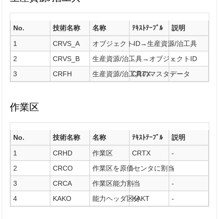
No.
技術名称
名称
ﾃｷｽﾄﾃｰﾌﾞﾙ
説明
1
CRVS_A
オブジェクトID→生産資源/治工具
-
-
2
CRVS_B
生産資源/治工具→オブジェクトID
-
-
3
CRFH
生産資源/治工具のマスタデータ
CRTX
-
作業区
No.
技術名称
名称
ﾃｷｽﾄﾃｰﾌﾞﾙ
説明
1
CRHD
作業区
CRTX
-
2
CRCO
作業区を原価センタに割当
-
-
3
CRCA
作業区能力割当
-
-
4
KAKO
能力ヘッダ区分
KAKT
-