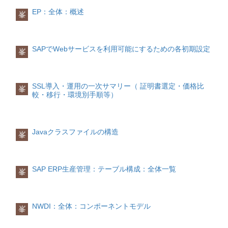
EP：全体：概述
峯
SAPでWebサービスを利用可能にするための各初期設定
峯
SSL導入・運用の一次サマリー（ 証明書選定・価格比
峯
較・移行・環境別手順等）
Javaクラスファイルの構造
峯
SAP ERP生産管理：テーブル構成：全体一覧
峯
NWDI：全体：コンポーネントモデル
峯