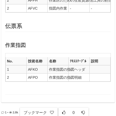
2
AFFH
作業区のための生産資源/治工具の割当デ
-
-
2
AFVC
指図内作業
-
-
伝票系
作業指図
No.
技術名称
名称
ﾃｷｽﾄﾃｰﾌﾞﾙ
説明
1
AFKO
作業指図の指図ヘッダ
-
2
AFPO
作業指図の指図明細
-
ブックマーク
0
1
•
2.8k