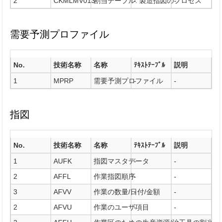
2
CKMLMV013
割当テーブル: 製造指図のプロセス
-
-
需要予測プロファイル
No.
技術名称
名称
ﾃｷｽﾄﾃｰﾌﾞﾙ
説明
1
MPRP
需要予測プロファイル
-
-
指図
No.
技術名称
名称
ﾃｷｽﾄﾃｰﾌﾞﾙ
説明
1
AUFK
指図マスタデータ
-
-
2
AFFL
作業指図順序
-
-
3
AFVV
作業の数量/日付/金額
-
-
2
AFVU
作業のユーザ項目
-
-