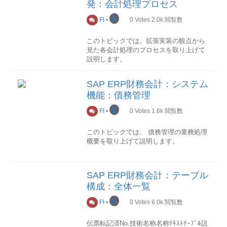
発：会計処理プロセス
IMG→財務会計 (新規)→財務会計共通設
峯
定 (新)→源泉徴収税→拡張源泉徴収税と
FI
•
0
Votes
2.0k
閲覧数
いうパスでまとめられています。
このトピックでは、拡張実装の観点から
主なカスタマイズ1.有効化
見た各会計処理のプロセスを取り上げて
有効化: 拡張源泉徴収税 IMG→財務会計
説明します。
(新規)→財務会計共通設定 (新)→源泉徴収
税→拡張源泉徴収税→会社コード→有効
会計業務画面入力
化: 拡張源泉徴収税 拡張源泉徴収税を有
SAP ERP財務会計：システム
以下、拡張プログラムの呼び出し順番で
効化する設定を行う。
機能：債務管理
す。
2.タイプ定義
峯
FI
•
0
Votes
1.6k
閲覧数
定義: 源泉徴収税タイプ (支払転記)
BTE/Process:1100代入チェック転記伝票
IMG→財務会計 (新規)→財務会計共通設
を登録
定 (新)→源泉徴収税→拡張源泉徴収税→
このトピックでは、 債務管理の業務処理
以下、拡張プログラムの呼び出し順番で
計算→源泉徴収税タイプ→定義: 源泉徴収
概要を取り上げて説明します。
す。
税タイプ (支払転記) 債務支払時に源泉徴
収税を自動転記する場合の源泉徴収税タ
概要
代入(明細単位)チェック(明細単
イプを定義する 定義: 源泉徴収税タイプ
債務管理は、会計で総勘定元帳に対する
位)BTE/Process:1120完了伝票チェック
SAP ERP財務会計：テーブル
(請求書転記) IMG→財務会計 (新規)→財
補助元帳の役割を果たしています。
BTE/P&S:1030未転記伝票を登録
務会計共通設定 (新)→源泉徴収税→拡張
構成：全体一覧
以下、拡張プログラムの呼び出し順番で
源泉徴収税→計算→源泉徴収税タイプ→
債務管理の業務プロセスフロー
す。
峯
FI
•
0
Votes
6.0k
閲覧数
定義: 源泉徴収税タイプ (請求書転記) 債
務計上時に源泉徴収税を自動転記する場
チェックAC_DOCUMENT
合の源泉徴収税タイプを定義する
伝票転記済No.技術名称名称ﾃｷｽﾄﾃｰﾌﾞﾙ説