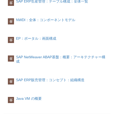
>資産資産のマスタデータを変更します
SAP ERP生産管理：テーブル構成：全体一覧
峯
消費税情報はすべての勘定タイプの勘定
AS03会計管理>財務会計>固定資産管理>
明細にとも設定されることがありますの
資産>照会>資産資産のマスタデータを照
で、勘定タイプ別に説明します。
会しますAS05会計管理>財務会計>固定
資産管理>資産>ロック>資産資産をロッ
NWDI：全体：コンポーネントモデル
峯
仕入先勘定
クしますAS93‐旧資産データ照会AW01N‐
買掛金がすべて同一の税率で掛けられて
資産エクスプローラS_ALR_87011963‐資
いる場合、該当税コードは税コード
産残高S_ALR_87011964‐資産残高
(MWSKZ)に格納されます。
S_ALR_87011966‐資産残高
EP：ポータル：画面構成
峯
買掛金に異なる税率が含められている場
S_ALR_87012050‐資産取得
合、税コード(MWSKZ)に“**”が格納され
S_ALR_87012052‐資産除却銀行TrCd代表
るとともに、税コード(MWSK1~3)、国内
メニューパス機能説明FI01会計管理>財務
通貨額(DMBT1~③)、伝票通貨額
会計>銀行>マスタデータ>銀行マスタ>登
SAP NetWeaver ABAP基盤：概要：アーキテクチャー構
峯
(WRBT1~3)に各税率(三つまで)の税コー
録銀行のマスタデータを登録しますFI02
成
ドと課税対象金額がそれぞれ格納されま
会計管理>財務会計>銀行>マスタデータ>
す。得意先勘定
銀行マスタ>変更銀行のマスタデータを変
仕入先勘定の仕様に参照ください、買掛
更しますFI03会計管理>財務会計>銀行>
金を売掛金に書き換えるだけです。資産
マスタデータ>銀行マスタ>照会銀行のマ
SAP ERP販売管理：コンセプト：組織構造
峯
勘定
スタデータを照会しますFI06会計管理>財
資産金額の増減が関わっている消費税コ
務会計>銀行>マスタデータ>銀行マスタ>
ードは税コード(MWSKZ)に格納されま
照会銀行のマスタデータを削除します
す。品目勘定
FI12‐取引銀行定義会計伝票共通
Java VM の概要
品目在庫金額の増減が関わっている消費
峯
全伝票タイプを処理できる機能です。
税コードは税コード(MWSKZ)に格納され
ます。総勘定元帳勘定
TrCd代表メニューパス機能説明FB01-本
消費税勘定の明細には、税コード