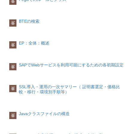
FD06会計管理>財務会計>債権管理>マス
峯
参照伝票番号(XBLNR)
普通の統制勘定明細には、HKONTに特殊
タレコード>得意先削除フラグ仕入先を論
伝票番号が書いておりますが、ECCシス
の総勘定元帳勘定コード、SAKNRに統制
理削除しますFD08会計管理>財務会計>債
テム内の伝票のことではありません。
勘定コードがそれぞれ格納されます。勘
権管理>マスタレコード>照会>得意先変
通常、取引先から受領した請求書や納品
定タイプ(KOART)
BTEの検索
更確認得意先変更確認FD10N-得意先残高
峯
書に記載されている取引先側番号を記入
会計伝票明細の勘定タイプは以下の5種類
照会仕入先TrCd代表メニューパス機能説
することが多いが、別の用途として自由
が存在します。A：資産D：得意先K：仕
明FK01会計管理>財務会計>債務管理>マ
に利用してもよい項目です。伝票ヘッダ
入先M：品目S：総勘定元帳借方/貸方
スタレコード>登録仕入先のマスタデータ
Text(BKTXT)参照キー1(XREF1_HD)参照
(SHKZG)
EP：全体：概述
を登録しますFK02会計管理>財務会計>債
峯
キー2(XREF2_HD)参照キー3(XREF3_HD)
借方か貸方かを示すフラグです。 H：
務管理>マスタレコード>変更仕入先のマ
通貨情報
貸方、S：借方。貸借対照表勘定(XBILK)
スタデータを変更しますFK03会計管理>
会計伝票ヘッダには様々な種類の通貨情
B/S勘定かどうかを示すフラグです。
財務会計>債務管理>マスタレコード>照
報が格納されています。
空白か“X”かが設定されます。損益計算書
SAPでWebサービスを利用可能にするための各初期設定
会仕入先のマスタデータを照会します
峯
勘定(GVTYP)
FK05会計管理>財務会計>債務管理>マス
損益勘定かどうかを示すフラグです。
伝票通貨
タレコード>仕入先ブロック／解除仕入先
空白か“Z”かが設定されます。グループ勘
通貨コード(WAERS)、換算レート
をロックしますFK06会計管理>財務会計>
定コード(ALTKT)総勘定元帳の取引タイ
(KURSF)国内通貨
債務管理>マスタレコード>仕入先削除フ
SSL導入・運用の一次サマリー（ 証明書選定・価格比
峯
プ(VORGN)金額情報
国内通貨(HWAER)、換算レートは国内通
較・移行・環境別手順等）
ラグ仕入先を論理削除しますFK08会計管
会計伝票明細にはいくつかの金額が保持
貨と換算するレートのため、国内通貨の
理>財務会計>債務管理>マスタレコード>
されています。
換算レート項目はなし
照会>仕入先変更確認仕入先変更確認
第2国内通貨(HWAE2)、第2国内通貨の換
FK10N-仕入先残高照会固定資産TrCd代表
算レート(KURS2)
国内通貨額(DMBTR)伝票通貨額(WRBTR)
メニューパス機能説明AS01会計管理>財
Javaクラスファイルの構造
峯
第3国内通貨(HWAE3)、第3国内通貨の換
総勘定元帳金額(PSWBT)、総勘定元帳通
務会計>固定資産管理>資産>登録>資産資
算レート(KURS3)
貨(PSWSL)
産のマスタデータを登録しますAS02会計
総勘定元帳通貨は必ず国内通貨、伝票通
管理>財務会計>固定資産管理>資産>変更
貨の何れかに一致します。消費税情報