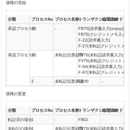
債権の登録
分類
プロセスNo
プロセス名称
トランザクションコード
処理詳細
承認プロセス無
1
-
FB70(請求書入力(enjoy))
-
FB75(クレジットメモ入力(enj
F-22(請求書入力)
F-27(未転記クレジットメモ
承認プロセス有
1
未転記伝票起票
FV70(未転記請求書入力(enjo
-
FV75(未転記クレジットメモ入力
F-64(未転記請求書入力)
F-67(未転記クレジットメモ
2
未転記伝票承認
FBV0
-
債権の変更
分類
プロセスNo
プロセス名称
トランザクションコード
処理詳細
転記済の場合
1
-
FB02
-
未転記の場合
1
未転記伝票起票
FV70(未転記請求書入力(enjo
-