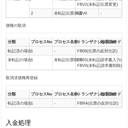
FBV2(未転記伝票変更)
2
未転記伝票承認
FBV0
-
債権の取消
分類
プロセスNo
プロセス名称
トランザクションコード
処理詳細
転記済の場合
1
-
FB08(伝票の反対仕訳)
-
未転記の場合
1
未転記伝票取消
FV60(未転記請求書入力(enjo
-
FBV0(未転記請求書削除)
取消済債権再登録
分類
プロセスNo
プロセス名称
トランザクションコード
処理詳細
転記済の場合
1
-
FBRA(伝票の反対仕訳)
-
入金処理