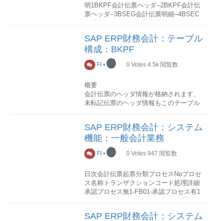
BADIBTE/P&S:2218未転記伝票を転記
明1BKPF会計伝票ヘッダ--2BKPF会計伝
3.会社毎の源泉税タイプ割り当て
以下、拡張プログラムの呼び出し順番で
日常業務債務計上
票ヘッダ--3BSEG会計伝票明細--4BSEC
割当: 源泉徴収税タイプ → 会社コード
す。
債務計上の登録
会計伝票ワンタイム勘定情報--5BSED会
IMG→財務会計 (新規)→財務会計共通設
計伝票手形情報--6BSET税データ-
定 (新)→源泉徴収税→拡張源泉徴収税→
チェック(完了伝票)代入(明細)チェック(明
分類プロセスNoプロセス名称トランザク
SAP ERP財務会計：テーブル
-7BSAD得意先別決済明細データ--8BSID
会社コード→割当: 源泉徴収税タイプ →
細)BTE/Process:1120チェック(完了伝
ションコード処理詳細承認プロセス無1-
構成：BKPF
得意先別未決済明細データ--9BSAK仕入
会社コード 各社要件により、債務計上時
票)BTE/P&S:1030会計インタフェース入
FB60(請求書入力(enjoy))
先別決済明細データ--10BSIK仕入先別未
計上)、債務支払時計上のいずれかまたは
峯
出庫処理
FB65(クレジットメモ入力(enjoy))
FI
•
0
Votes
4.5k
閲覧数
決済明細データ--11BSAS総勘定元帳決済
両方を割当てる。
以下、拡張プログラムの呼び出し順番で
F-43(請求書入力)
明細データ--12BSIM品目別決済明細デー
す。
F-41(未転記クレジットメモ入力)-承認プ
4.源泉徴収税コード
タ--13BSIS総勘定元帳未決済明細データ-
概要
ロセス有1未転記伝票起票FV60(未転記請
定義: 源泉徴収税コード IMG→財務会計
-14GLT0総勘定元帳取引金額（月次）デ
会計伝票のヘッダ情報が格納されます、
求書入力(enjoy))
代入(明細)AC_DOCUMENT
(新規)→財務会計共通設定 (新)→源泉徴収
ータ--15KNC1得意先取引金額(月次）デー
未転記伝票のヘッダ情報もこのテーブル
FV65(未転記クレジットメモ入力(enjoy))
BADIBTE/Process:1120チェック(明細)チ
税→拡張源泉徴収税→計算→源泉徴収税
タ--16KNC3得意先特殊仕訳取引金額デー
に格納されます。
F-63(未転記請求書入力)
ェック(完了伝票)
コードｰ>定義: 源泉徴収税コード 預かり
タ--17LFC1仕入先取引金額（月次）デー
F-66(未転記クレジットメモ入力)-2未転記
SAP ERP財務会計：システム
源泉税額の自動計算根拠となる源泉徴収
タ--18LFC3仕入先特殊仕訳取引金額デー
項目一覧No.PK技術名称名称説明
伝票承認FBV0-
機能：一般会計業務
税コードを定義する。
タ--19WITH_ITEM会計伝票源泉徴収税デ
1○BUKRS会社コード-2○BELNR伝票番
債務計上の変更
ータ--未転記No.技術名称名称ﾃｷｽﾄﾃｰﾌﾞﾙ
号-3○GJAHR会計年度-4 ---項目明細
峯
5.源泉徴収税キー
FI
•
0
Votes
947
閲覧数
説明1VBKPF未転記会計伝票ヘッダ-
BKPFテーブルに格納されるデータを分
定義: 源泉徴収税キー IMG→財務会計 (新
分類プロセスNoプロセス名称トランザク
-2VBSEGA未転記会計伝票明細(資産)-
類毎にまとめて説明します。
規)→財務会計共通設定 (新)→源泉徴収税
ションコード処理詳細転記済の場合1-
-3VBSEGD未転記会計伝票明細(得意先)-
日次会計伝票起票分類プロセスNoプロセ
→拡張源泉徴収税→基本設定→定義: 源泉
FB02-未転記の場合1未転記伝票起票
-4VBSEGK未転記会計伝票明細(仕入先)-
ス名称トランザクションコード処理詳細
システム制御情報
徴収税キー 源泉徴収税タイプ別源泉税コ
FV60(未転記請求書入力(enjoy))
-5VBSEGS未転記会計伝票明細(総勘定)--
承認プロセス無1-FB01-承認プロセス有1
システム制御に利用される情報は主に以
ード別に、源泉徴収税計算式を定義す
FBV2(未転記伝票変更)-2未転記伝票承認
伝票データ(二次)
未転記伝票起票FV50-2未転記伝票承認
下の項目があります。
る。
FBV0-
検索や集計のための二次テーブルです、
FBV0-月次残高確認分類プロセスNoプロ
SAP ERP財務会計：システム
債務計上の取消
6.税率設定
オリジナル伝票データを元にテーブルの
セス名称トランザクションコード処理詳