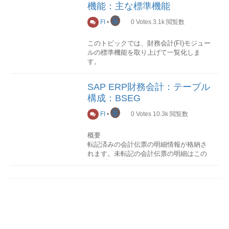
伝票タイプ(BLART)
伝票ステータス
機能：主な標準機能
定義: 源泉徴収税論理式 IMG→財務会計
データが転記されます。
細-1-FAGLL03(勘定明細照会)-消費税分類
(BSTAT)
分類プロセスNoプロセス名称トランザク
(新規)→財務会計共通設定 (新)→源泉徴収
プロセスNoプロセス名称トランザクショ
特殊機能のある 伝票 が伝票ステータスに
峯
FI
•
0
Votes
3.1k
閲覧数
ションコード処理詳細転記済の場合1-
税→拡張源泉徴収税→計算→源泉徴収税
ンコード処理詳細未払分計上1消費税確認
No.技術名称名称ﾃｷｽﾄﾃｰﾌﾞﾙ説明
より示されています。以下一部の値で
FB08(伝票の反対仕訳)-未転記の場合1未
コードｰ>定義: 源泉徴収税論理式 源泉徴
S_ALR_87012357-2未払消費税計上FB41-
1ACCTCRFI/CO 伝票からの圧縮データ -
す。空白：通常の転記済伝票A：消し込
転記伝票取消FV60(未転記請求書入力
収税タイプ別源泉税コード別に、源泉徴
申告納付1支払消費税確認
このトピックでは、財務会計(FI)モジュー
通貨--2ACCTHDFI/CO 伝票からの圧縮デ
み伝票B：消込済明細再登録伝票D：繰返
(enjoy))
収税計算式を定義する。
S_ALR_87012357-2支払消費税計上FV60-
ルの標準機能を取り上げて一覧化しま
ータ - ヘッダ--3ACCTITFI/CO 伝票から
伝票M：モデル伝票V：未転記伝票Z：削
FBV0(未転記請求書削除)-
3支払消費税計上FBV0-年次残高繰越分類
す。
の圧縮データ - 明細--4FAGLFLEXT総勘
除ずみの未転記伝票実行関連情報どの処
7.税勘定
取消済債務計上再登録
プロセスNoプロセス名称トランザクショ
定元帳: 合計--カスタマイジング基本No.
理で生成されたデータなのか
定義: 納付予定源泉徴収税勘定 IMG→財
ンコード処理詳細-1総勘定元帳残高繰越
技術名称名称ﾃｷｽﾄﾃｰﾌﾞﾙ説明1T856取引タ
マスタ(+残高)勘定コードTrCd代表メニュ
トランザクションコード(TCODE)にこの
務会計 (新規)→財務会計共通設定 (新)→
SAP ERP財務会計：テーブル
分類プロセスNoプロセス名称トランザク
FAGLGVTR-2未転記伝票起票FV50-3未転
イプT856T2TABW資産取引タイプ
ーパス機能説明FAGLB03会計管理>財務
伝票を生成した処理のトランザクション
源泉徴収税→拡張源泉徴収税→転記→源
構成：BSEG
ションコード処理詳細転記済の場合1-
記伝票承認FBV0-
TABWT消費税No.技術名称名称ﾃｷｽﾄﾃｰﾌﾞ
会計>総勘定元帳>勘定コード>残高照会
コードが格納されます。いつ登録された
泉徴収税勘定→定義: 納付予定源泉徴収税
FBRA(伝票の反対仕訳)-支払処理分類プロ
ﾙ説明1T005国コードT005S2T007A税キ
(新)勘定コード単位の残高を確認します
データなのか
峯
勘定 預かり源泉税計上時に自動転記され
FI
•
0
Votes
10.3k
閲覧数
セスNoプロセス名称トランザクションコ
ーT007S源泉徴収税No.技術名称名称ﾃｷｽﾄ
FS00会計管理>財務会計>総勘定元帳>マ
会計伝票登録日(CPUDT)と登録時刻
る源泉徴収税用の勘定コードを定義す
ード処理詳細現金払い1-FB05-振込払い
ﾃｰﾌﾞﾙ説明1T001会社コード--2T001WT会
スタレコード>G/L 勘定>個別処理>共通
(CPUTMに、この伝票が登録された日付
る。
(マニュアル）1-FB05-振込払い(自動)1支
概要
社毎の源泉徴収税タイプ--3T059P源泉徴
勘定コードの基本データを処理します
と時刻がそれぞれ格納されます。最後に
払提案パラメータ作成F110-2支払提案実
転記済みの会計伝票の明細情報が格納さ
内部処理キー WIT
収税タイプT059U4T059Z源泉徴収税コー
FS04会計管理>財務会計>総勘定元帳>マ
変更されたのがいつなのか
行F110-3支払提案一覧出力F110-4支払処
れます。未転記の会計伝票の明細はこの
ド (拡張機能)T059ZT5T059FB源泉徴収税
スタレコード>G/L 勘定>変更履歴照会>
変更日(AEDAT)に、最後にの伝票が変更
理F110-小切手払い1-FB05-海外送金1-
テーブルに格納されます。 BSEGはクラ
計算論理式 (拡張機能)-
共通勘定コードの基本データの変更履歴
された日付が格納されます。
FB05-
スタテーブルであるため、BKPFと結合
を照会しますFS10N会計管理>財務会計>
但し、伝票登録後に一度も変更がなかっ
検索することができません。
総勘定元帳>勘定コード>残高照会勘定コ
た場合、この項目が空白になります。
ード単位の残高を確認しますFSP0会計管
なお、このテーブルに最終更新日
理>財務会計>総勘定元帳>マスタレコー
項目一覧No.PK技術名称名称説明
(UPDDT)という項目がありますが、実際
ド>G/L 勘定>個別処理>勘定コード表勘
1○BUKRS会社コード-2○BELNR伝票番
には使用されていないようです。起票者
定コードの勘定コード表ビューデータを
号-3○GJAHR会計年度-4○BUZEI明細-5----
と転記者がそれぞれ誰なのか
処理しますFSP4会計管理>財務会計>総
項目明細