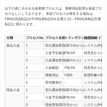
以下の表に示される各業務プロセスは、債権消込処理を承認プロ
セスなしにしております。 承認プロセスが発生する場合は、
FB05(消込転記)がFV50(未転記G/L伝票入力)→FBV0(未転記伝票
転記)に変わります。
分類
プロセスNo
プロセス名称
トランザクションコード
処理詳細
振込入金
1
支払通知受領(取引先から)
-
システム外処
2
入金予定確認
FBL5N
得意先からの
3
入金通知受領(銀行から)
-
システム外処
4
入金確認
FBL5N
得意先からの
5
債権消込
FB05
処理対象の取
6
受領書発行
-
システム外処
現金入金
1
支払通知受領(取引先から)
-
システム外処
2
入金予定確認
FBL5N
得意先からの
3
現金受領(取引先から)
-
システム外処