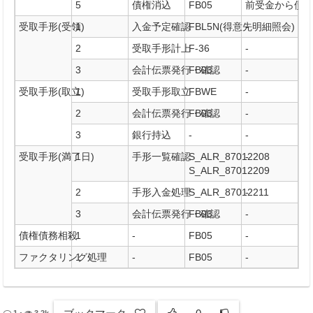
5
債権消込
FB05
前受金から債
受取手形(受領)
1
入金予定確認
FBL5N(得意先明細照会)
-
2
受取手形計上
F-36
-
3
会計伝票発行・確認
FB03
-
受取手形(取立)
1
受取手形取立
FBWE
-
2
会計伝票発行・確認
FB03
-
3
銀行持込
-
-
受取手形(満了日)
1
手形一覧確認
S_ALR_87012208
-
S_ALR_87012209
2
手形入金処理
S_ALR_87012211
-
3
会計伝票発行・確認
FB03
-
債権債務相殺
1
-
FB05
-
ファクタリング処理
1
-
FB05
-