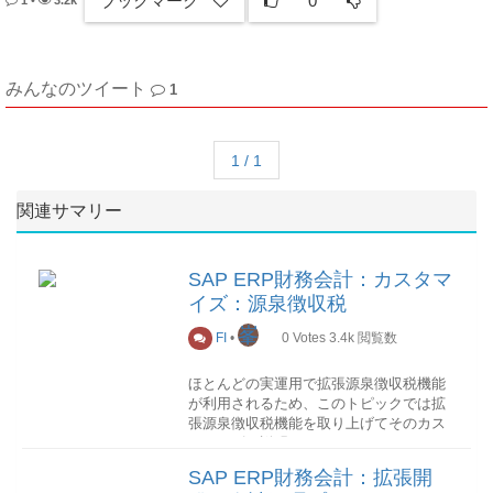
ブックマーク
0
1
•
3.2k
みんなのツイート
1
1 / 1
関連サマリー
SAP ERP財務会計：カスタマ
イズ：源泉徴収税
峯
FI
•
0
Votes
3.4k
閲覧数
ほとんどの実運用で拡張源泉徴収税機能
が利用されるため、このトピックでは拡
張源泉徴収税機能を取り上げてそのカス
タマイズを説明します。
SAP ERP財務会計：拡張開
IMGツール