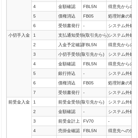
4
金額確認
FBL5N
得意先からの
5
債権消込
FB05
処理対象の取
6
受領書発行
-
システム外処
小切手入金
1
支払通知受領(取引先から)
-
システム外処
2
入金予定確認
FBL5N
得意先からの
3
小切手受領(取引先から)
-
システム外処
4
金額確認
FBL5N
得意先からの
5
銀行持込
-
システム外処
6
債権消込
FB05
処理対象の取
7
受領書発行
-
システム外処
前受金入金
1
前受金受領(取引先から)
-
システム外処
2
金額確認
-
システム外処
3
前受金計上
FV70
-
4
売掛金確認
FBL5N
得意先への売