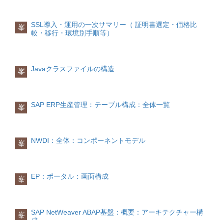
SSL導入・運用の一次サマリー（ 証明書選定・価格比
峯
較・移行・環境別手順等）
Javaクラスファイルの構造
峯
SAP ERP生産管理：テーブル構成：全体一覧
峯
NWDI：全体：コンポーネントモデル
峯
EP：ポータル：画面構成
峯
SAP NetWeaver ABAP基盤：概要：アーキテクチャー構
峯