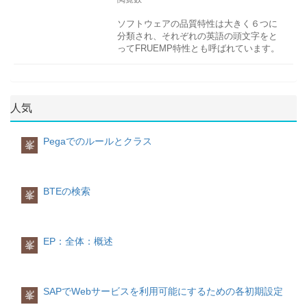
ソフトウェアの品質特性は大きく６つに
分類され、それぞれの英語の頭文字をと
ってFRUEMP特性とも呼ばれています。
機能性
機能性とは、必要な機能を満たしている
かということです
人気
信頼性信頼性とは、指定された条件の下
で正しく動くかということです。使用性
Pegaでのルールとクラス
峯
使用性とは、使いやすさを表します。効
率性率性とは、スピードとサイズに関す
る性能です。保守性保守性とは、修正の
しやすさです。移植性移植性とは、実行
BTEの検索
峯
する環境の移行のしやすさを表します。
EP：全体：概述
峯
SAPでWebサービスを利用可能にするための各初期設定
峯