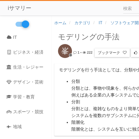
iサマリー
ホーム
カテゴリ
IT
ソフトウェア開
モデリングの手法
IT
峯
ビジネス・経済
ブックマーク
1
•
222
生活・レジャー
モデリングを行う手法としては、分類や
分類
デザイン・芸術
分類とは、事物や現象を、何らか
例えばある企業の人事システムで
学習・教育
分割
分割とは、複雑なものをより簡単
スポーツ・競技
システムを複数のサブシステムに
階層化
地域
階層化とは、システムを互いに独