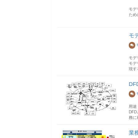
モデ
てい
モデ
ため
No.
Pro
モデ
連図1
士間
ンボル
モ
もの
モデ
ケー
人間
ソフ
対象
モデ
ェア
モデ
モデ
ジニ
現す
No
ユー
ユー
モデ
ソフ
D
コミ
ニア
クラ
図式
しか
オブ
図式
当然
配置
イン
この
用途
オブ
言
エン
DF
パッ
テキ
ごく
務に
パッ
る標
業に
クラ
ん。
処理
オブ
業
そこ
DF
配置