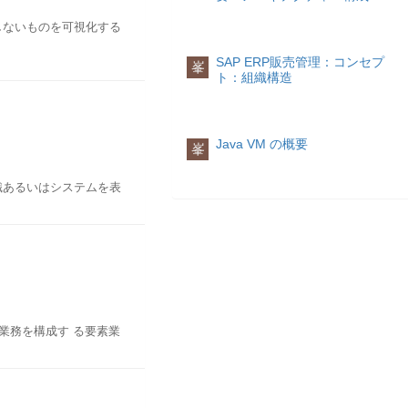
。 以下によく使用され
しないものを可視化する
--2BPMNBusiness
SAP ERP販売管理：コンセプ
峯
ionship Diagram 実体関
ト：組織構造
や理解の深まり、人間同
記法-2Gane&Sarson記法シ
ることによって、複雑な
ますが、UMLのユース
Java VM の概要
峯
る「ユーザ」とソフトウ
識共有も、ユーザとエン
識あるいはシステムを表
な溝があります。エンジ
いかもしれません。
の開発を行う場合には、
しその関係を表現するラ
テキスト形式モデリング
装の間の溝を埋めます。
業務を構成す る要素業
メータによって達成され
の場合はチーム合同の作
ェクトも少なくありませ
どですので、モデルを通