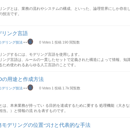
リング技法は、その仕様や成果物を言語・表記法としてまとめて公開されます
るモデリング言語・表記法を取り上げます。
リングとは、業務の流れやシステムの構成、といった、論理世界にしか存在
の技法です。
言語説明SubNo.表記法説明1UMLUnified Modeling Language 統一モデリング言語-
cess Modeling Notation ビジネスプロセスモデリング表記法---3ERDEntity-Relat
リングは、記号を使ってモデルを作成することによって、問題点の洗い出し
IDEF1X-2IE表記-4DFDData Flow Diagram データフロー図1Yourdon&Coad
の認識共有を図ります。 なお、業務やシステムを視点に分けてモデリングす
は4つのみ5FlowChart流れ図-JIS. X. 0128. -1988-
デリンク言語
を単純化にして人間に理解しやすくすることができます。
リング技法は、基本的に形式化されたシステム言語を使用してモデルを記述し
峯
モデリング技法
•
•
0
Votes
1
投稿
190
閲覧数
スのように自然言語で記述されるモデルもあります。
同士の認識共有
トウェアシステム開発に関わる人間は主に、ソフトウェアシステムを利用す
による分類
リングするには、モデリング言語を使用します。
を開発する「エンジニア」に大別することができますので、人間同士間の認
リング対象によって、モデルを以下のように分類することができます。
リング言語は、ルールの一貫したセットで定義された構造によって情報、知
ア間の認識共有とエンジニア同士間の共有に分けることができます。
るため使われるあらゆる人工言語のことです。
.対象UML2.0BPMNERDDFD流れ図1ビジネスアクティビティ図
ザとエンジニア間の認識共有
スケース図
リング言語は図式またはテキスト形式であり得ます。
トウェア開発では、ビジネスによる要件とシステムによる実装の間には大き
FDの用途と作成方法
ュニケーション図
が直接自分が欲しいと思うソフトウェアを書く場合は、そのようなことはな
ス図
峯
モデリング言語
モデリング技法
•
•
0
Votes
1
投稿
1.7k
閲覧数
し、ソフトウェアのことを知らないユーザからの依頼によってソフトウェア
ジェクト図○○○○2組織クラス図
モデリング言語は、概念を表す名前を持つシンボルと、そのシンボルを結合
この溝は非常に大きなものになります。
図×○××3データクラス図
、及び制約を表現する様々な図式表記を持つダイアグラム技術を使います。
溝を埋めるために用いる技術が「モデル」です。モデルを仲介して要件と実
ジェクト図
語
ジニア同士間の認識共有
Dとは、本来業務が持ってい る目的を達成するために要する 処理機能（大きな
ケージ図×○××4システムコンポーネント図
スト形式モデリング言語は通常、コンピュータが解釈可能な表現にするパラ
小さいソフトウェアは一人で作り上げることもあるかもしれませんが、殆ど
相当。）と情報の流 れを表すものです。
ケージ図
準化されたキーワードを使います。
なります、なかでは何百人、何千人のエンジニアが同時に開発を行うプロジ
ス図
の手順ではなく、情報を注目対象としています。
ジェクト図
務モデリングの位置づけと代表的な手法
で分析や設計、実装、テストなどの作業を別々の人に担当してもらうのは殆
Dで表現する主な要素：
図