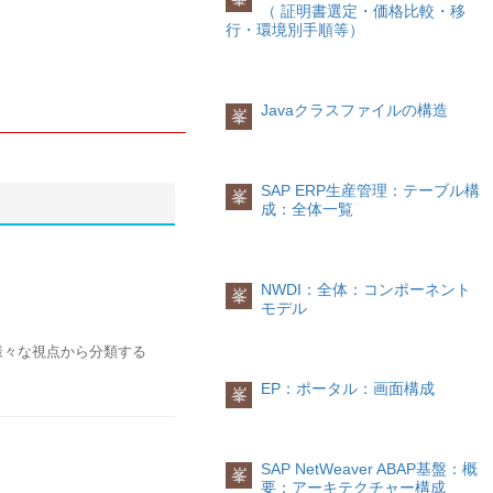
（ 証明書選定・価格比較・移
行・環境別手順等）
Javaクラスファイルの構造
峯
SAP ERP生産管理：テーブル構
峯
成：全体一覧
NWDI：全体：コンポーネント
峯
モデル
様々な視点から分類する
EP：ポータル：画面構成
峯
SAP NetWeaver ABAP基盤：概
峯
要：アーキテクチャー構成