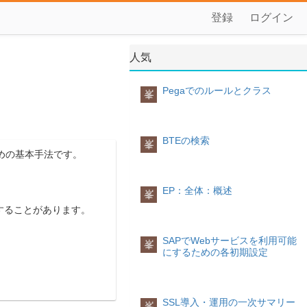
登録
ログイン
人気
Pegaでのルールとクラス
峯
BTEの検索
峯
めの基本手法です。
EP：全体：概述
峯
することがあります。
SAPでWebサービスを利用可能
峯
にするための各初期設定
SSL導入・運用の一次サマリー
峯