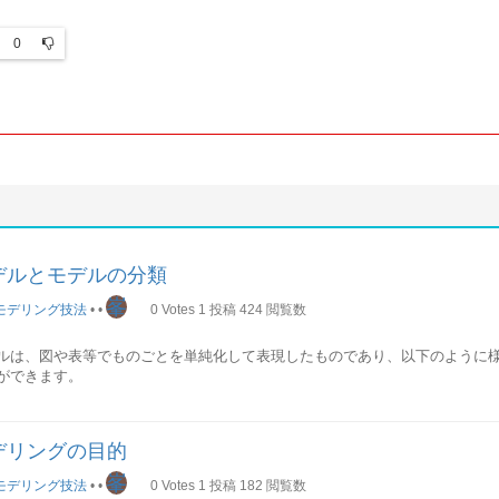
0
デルとモデルの分類
峯
モデリング技法
•
•
0
Votes
1
投稿
424
閲覧数
ルは、図や表等でものごとを単純化して表現したものであり、以下のように
ができます。
・表記法対象領域・局面静的か動的か論理か物理か
ピックでは、各視点からのモデルの分類をそれぞれ説明します。
デリングの目的
峯
・表記法による分類
モデリング技法
•
•
0
Votes
1
投稿
182
閲覧数