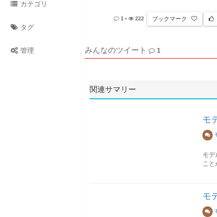
カテゴリ
ブックマーク
1
•
222
タグ
みんなのツイート
管理
1
関連サマリー
モ
モデ
こと
言語
本ト
モ
言語