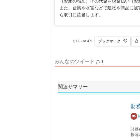
（資産の増加）その代金を現金払い（資
また、台風や水害などで建物や商品に被
ら取引に該当します。
ブックマーク
1
•
471
みんなのツイート
1
関連サマリー
財
財務
帳簿