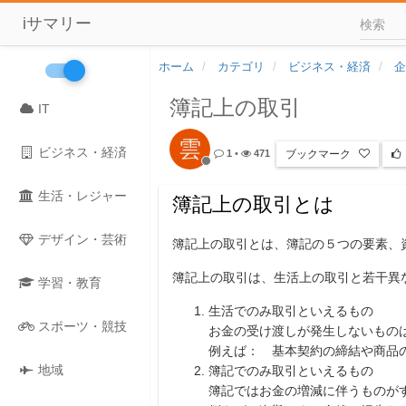
iサマリー
ホーム
カテゴリ
ビジネス・経済
企
簿記上の取引
IT
雲
ビジネス・経済
ブックマーク
1
•
471
生活・レジャー
簿記上の取引とは
デザイン・芸術
簿記上の取引とは、簿記の５つの要素、
簿記上の取引は、生活上の取引と若干異
学習・教育
生活でのみ取引といえるもの
スポーツ・競技
お金の受け渡しが発生しないもの
例えば： 基本契約の締結や商品
地域
簿記でのみ取引といえるもの
簿記ではお金の増減に伴うものが