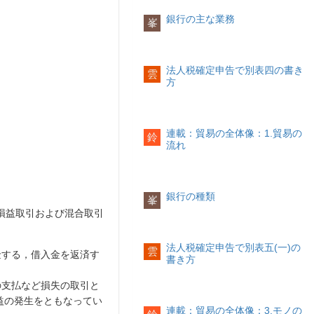
銀行の主な業務
峯
法人税確定申告で別表四の書き
雲
方
連載：貿易の全体像：1.貿易の
鈴
流れ
銀行の種類
峯
損益取引および混合取引
法人税確定申告で別表五(一)の
雲
金する，借入金を返済す
書き方
の支払など損失の取引と
益の発生をともなってい
連載：貿易の全体像：3.モノの