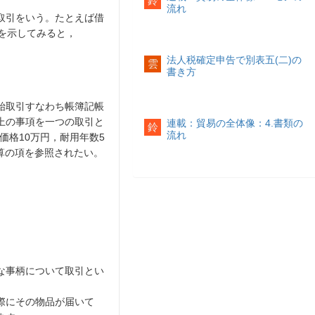
鈴
流れ
る取引をいう。たとえば借
例を示してみると，
法人税確定申告で別表五(二)の
雲
書き方
始取引すなわち帳簿記帳
上の事項を一つの取引と
連載：貿易の全体像：4.書類の
鈴
流れ
格10万円，耐用年数5
決算の項を参照されたい。
な事柄について取引とい
際にその物品が届いて