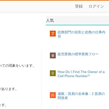
登録
ログイン
人気
総務部門の役割と総務の仕事内
雲
容
販売業務の標準業務フロー
峯
べての現象をいいます。
How Do I Find The Owner of a
B
Cell Phone Number?
があります。
連載：貿易の全体像：2.貿易の
鈴
関係者
ます。