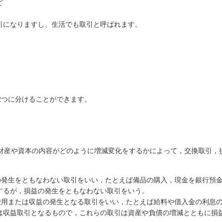
ど
引になりますし、生活でも取引と呼ばれます。
2つに分けることができます。
財産や資本の内容がどのように増減変化をするかによって，交換取引，
益の発生をともなわない取引をいい，たとえば備品の購入，現金を銀行預
するが，損益の発生をともなわない取引をいう。
，費用または収益の発生となる取引をいい，たとえば給料や借入金の利息
は収益取引となるもので，これらの取引は資産や負債の増減とともに損