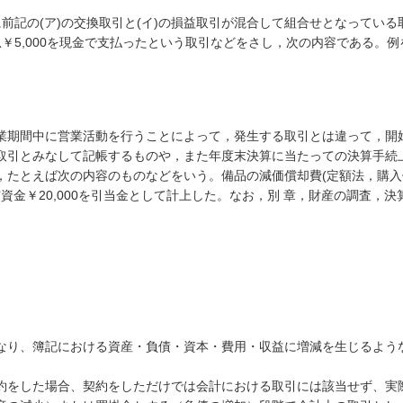
に前記の(ア)の交換取引と(イ)の損益取引が混合して組合せとなってい
利息￥5,000を現金で支払ったという取引などをさし，次の内容である。
業期間中に営業活動を行うことによって，発生する取引とは違って，開
取引とみなして記帳するものや，また年度末決算に当たっての決算手続
たとえば次の内容のものなどをいう。備品の減価償却費(定額法，購入価
給与資金￥20,000を引当金として計上した。なお，別 章，財産の調査，
なり、簿記における資産・負債・資本・費用・収益に増減を生じるよう
約をした場合、契約をしただけでは会計における取引には該当せず、実