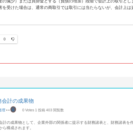
産の減少）または買掛金とする（負債の増加）段階で会計上の取引とし
害を受けた場合は、通常の商取引では取引には当たらないが、会計上は
0
務会計の成果物
峯
経理
•
•
0
Votes
1
投稿
403
閲覧数
会計の成果物として、企業外部の関係者に提示する財務諸表と、財務諸表を
から構成されます。