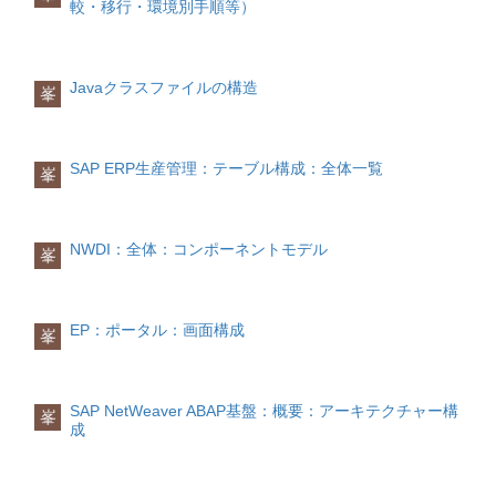
較・移行・環境別手順等）
構文
@(Pega-RULES:
BusinessCalendar).addDays(startDate, daysTo
例
例1： @(Pega-RULES:
Javaクラスファイルの構造
峯
BusinessCalendar).addDays("20190808",30,fals
⇒ 20190907
例2： @(Pega-RULES:
BusinessCalendar).addDays("20190808",-9,fals
SAP ERP生産管理：テーブル構成：全体一覧
峯
⇒ 20190730
(日数を求める)
二つの日付の間の日数を計算するには、
NWDI：全体：コンポーネントモデル
峯
differenceBetweenDays()関数を使用しま
す。
EP：ポータル：画面構成
構文
峯
@differenceBetweenDays(firstDate, secondDat
例
@differenceBetweenDays("20190808","2019070
⇒ 38
SAP NetWeaver ABAP基盤：概要：アーキテクチャー構
峯
成
(月の末日を取得する)
Calendar cal = Calendar.getInstance();