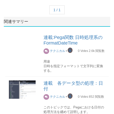
1 / 1
関連サマリー
連載:Pega関数 日時処理系の
FormatDateTime
峯
テクニカル
•
0
Votes
2.6k
閲覧数
用途
日時を指定フォーマットで文字列に変換
する。
構文
連載 各データ型の処理：日
＠FormatDateTime(strDateTime,
付
strPattern, strTimeZone, strLocale)
峯
テクニカル
•
0
Votes
852
閲覧数
パラメータ strPattern
javaのSimpleDateFormatクラスの日付パ
このトピックでは、Pegaにおける日付の
ターンに従っています。
処理方法を纏めて説明します。