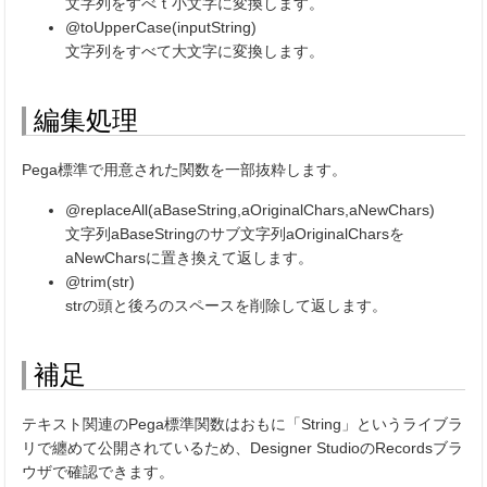
文字列をすべｔ小文字に変換します。
@toUpperCase(inputString)
文字列をすべて大文字に変換します。
編集処理
Pega標準で用意された関数を一部抜粋します。
@replaceAll(aBaseString,aOriginalChars,aNewChars)
文字列aBaseStringのサブ文字列aOriginalCharsを
aNewCharsに置き換えて返します。
@trim(str)
strの頭と後ろのスペースを削除して返します。
補足
テキスト関連のPega標準関数はおもに「String」というライブラ
リで纏めて公開されているため、Designer StudioのRecordsブラ
ウザで確認できます。