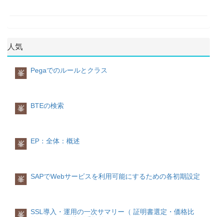
文字説明出力例(記述例)G紀元AD(G)y年
型
1996(yyyy); 96(yy)M月July(MMMM);
Pegaでは内部的に
Jul(MM); 07(MM)w年における週27(ww)W
BigDecimal(com.ibm.icu.math.BigDecimal)
月における週2(W)D年における日
型を使用して、日付の値(1970/01/01から
189(DDD)d月における日10(dd)F月におけ
人気
の日数)を保持しています。
る曜日2(F)E曜日の名前
Tuesday(EEEEEEE); Tue(EEE);u 曜日の
なお、YYYYMMDD形式の文字列として
番号(1:月曜、・・・7:日曜)1(u)a午前/午
Pegaでのルールとクラス
峯
日付型プロパティの値を読み書きできま
後PM(a)H一日における時(0 - 23)00(HH)k
す。
一日における時(1 - 24)24(kk)K午前/午後
の時(0 - 11)00(KK)h午前/午後の時(1 -
12)12(hh)m分30(mm)s秒55(ss)Sミリ秒
但し、から文字列を設定する場合、プロ
BTEの検索
峯
978(SSS)z一般的なタイムゾーンPacific
パティの値が自動的に1970101に設定さ
Standard Time; PST; GMT-08:00
れるため、「空白」の表示にするには、
設定処理自体をしないようにしましょ
う。
EP：全体：概述
峯
計算処理
(日付の加減算を行う)
SAPでWebサービスを利用可能にするための各初期設定
峯
指定された日付より何日前又は、何日後
の日付を計算するには、addDays()関数を
使用します。
SSL導入・運用の一次サマリー（ 証明書選定・価格比
峯