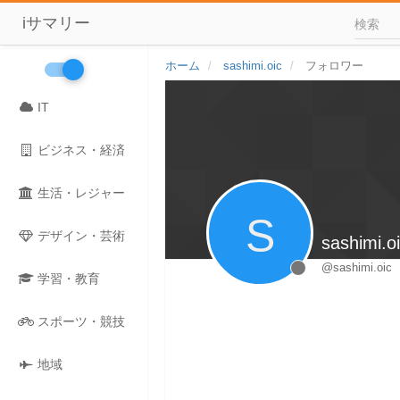
iサマリー
ホーム
sashimi.oic
フォロワー
IT
ビジネス・経済
生活・レジャー
S
デザイン・芸術
sashimi.o
@sashimi.oic
学習・教育
スポーツ・競技
地域