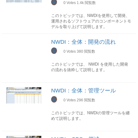
峯
0
Votes
1.4k
閲覧数
ムに稼働するものですので、NetWeaverイン
ストール時に利用タイプDIを選択してインス
このトピックでは、NWDIを使用して開発、
トールを行うことで、 NWDIに必要な機能が
運用されるソフトウェアのコンポーネントモ
インストールされます。
デルを取り上げて説明します。
コンセプト
モデルの構成
NWDIは、システムの開発作業を一つのプラ
NWDI：全体：開発の流れ
NWDIのコンポーネントモデルは、製品、ソ
ットフォームに統合することにより、集中管
フトウェアコンポーネント(SC)と開発コンポ
峯
理が可能になります。
0
Votes
380
閲覧数
ーネント(DC)の三つのレイヤから構成されま
す。
NWDIでは以下の作業がすべて集中管理でき
このトピックでは、 NWDI を使用した開発
開発コンポーネント(DC)にはさまざまな開発
るようになっております。
の流れを抜粋して説明します。
オブジェクトが含みます。
ソースプログラムの集中管理化⇒DTR構築配
概述
製品
置作業の集中管理化⇒CBS変更管理移送作業
NWDIを使用した開発の流れは製品・リリー
製品は、 価格設定と販売の単位であり、一
NWDI：全体：管理ツール
の集中管理化⇒CMS実現
アーキテクチャ
ス毎に設計、管理され、通常、開発準備→開
つ以上のソフトウェアコンポーネントを集め
発→移送及びテスト→本番稼働→運用保守な
峯
たものです。1つのソフトウェアコンポーネ
0
Votes
296
閲覧数
(source: sap help portal)
どのフェーズに分けられます。
ントを複数の製品に含めることができます。
NWDIで開発流れは開発トラックで定義され
SAP社が販売した「製品+バージョン」は
このトピックでは、NWDIの管理ツールを纏
機能構成
ます。
3000近くあり、その中に一番有名なのは
めて説明します。
上記のアーキテクチャ図で示したとおり、
製品が本番稼働後、大きなアップグレードは
SAP ERPに違いがないです。
NWDIを構成する要素は、NWDS、DTR、
別のリリースをとり、新しい開発流れを起こ
SLDの「製品とソフトウェアコンポーネント
CBS、CMSがあります。
NWDIの管理ツールを利用するフロントエン
しますが、不具合修正やある程度の機能改善
の照会」画面から、SAP社の製品を確認する
ドは、おもにNWDSとWEB画面との2種類が
は、運用保守フェーズとして、同じ開発流れ