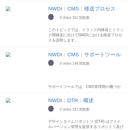
管理者ロール
概述
開発は、開発者の作業であり、ローカルの
CMSはABAPシステムのCTSと同等します。
開発オブジェクトの無効および有効ステータ
ます。
Conflictビュー
NWDI.Administrator開発者ロール
開発トラックとは、1つの開発の流れを定義
NWDSを使ってNWDI各サービスに接続して
NWDI：CMS：移送プロセス
スが区別されます。無効ステータスのオブジ
CMSのコンセプトは主に以下になります。
以下の作業を実施することができます。ワー
NWDI.Developer
します。
実施します。
ェクトから有効ステータスのオブジェクトに
通常のファイル形式はSDA形式です。
クスページ統合時に発生したConflictを照
峯
ソースの改修を開発システムに限定します。
0
Votes
302
閲覧数
変更を渡すには、これらを有効化しなければ
会、処理Version Graphyビュー
開発トラックには、開発されるSCのさまざ
開発作業は主に以下のステップになります。
手作業ミスをなくし、システムにより改修内
なりません。この前提条件は、変更された開
以下はNWDSから取得したDCのコンポーネ
以下の作業を実施することができます。ソー
まな開発ステータスの開発設定及び実行時シ
容を確実に開発システム→テストシステム→
発コンポーネントのセントラルビルドが正常
このトピックでは、トラック内移送とトラッ
ントプロパティビューのイメージです。
スファイルのトラックに跨ったバージョン履
ステムが含まれます。
本番システムの間に移送します。ソフトウェ
チェックアウトソースの作成又は変更ビルド
に行われていることです。
ク間移送に分けてNWDIにおける移送プロセ
歴を図で表示CMS
Transport Viewビュー
アの構築とデプロイを自動化可能にします。
ローカルテストチェックインセントラルビル
スを説明します。
以下の作業を実施することができます。未リ
開発オブジェクト
構成
実現
アーキテクチャ
ド、有効化デプロイリリース移送及びテスト
リースの変更依頼をリリース未リリースまた
開発オブジェクトは、コンポーネントの構成
(source: SAP Help Portal)
CMSを使用して、移送、テスト、アセンブ
トラック内移送
はリリース済の変更依頼を照会
構成要素
開発ドメイン
要素で、機能部分を提供します。
NWDI：CMS：サポートツール
リを行います。
以下の図でトラック内移送の概要を示しま
CBS
開発ドメインは、システムランドスケープ全
Activation Viewビュー
セントラル開発システム(DEV)では、開発者
移送、アセンブリは管理者の作業であり、テ
す。
峯
以下の作業を実施することができます。チェ
体の構成を定義します。
保守の視点
0
Votes
199
閲覧数
のローカルPCで作成したソースを個々の開
ストは開発者又はテスタが実施します。
ックイン済のActivityを有効化Activation
ソフトウェアの保守は、パッチ、サポートパ
発者がさらにテストをします。
開発ドメインには複数の開発トラックを含め
Requestビュー
開発者側作業
ッケージ、アップグレードの3つのレイヤに
ることができます。
本番稼働
以下の作業を実施することができます。有効
開発者側の作業はすべてNWDSで実施されま
分かれます。
コンソリデーションシステム(CONS)は、特
CMSを使用してソフトウェアコンポーネン
化リクエストのステータスを確認WEB画面
す。
開発トラック
定の固定ステータスのSCの統合とそのSCの
トのバージョンを出荷します。
サポートツールでは、CMS管理用の幾つか
メイン画面
開発トラックは一つの開発の流れを定義しま
パッチ
追加テストに使用されます。
のツールが提供されております。
URL:
http://domain:port/devinf/main
す。
1.有効化
パッチ(英：Patch)は開発コンポーネント
運用保守
一つの開発トラックには、一つ以上のソフト
開発者が作成又は変更したソースをチェック
NWDI：DTR：概述
(DC)レベルで配布されます。主に発見された
その後、本稼働システム(PROD）へ適用する
運用保守フェーズで変更が発生するたびに、
メイン画面
DTR
ウェアコンポーネントの開発、テスト、本稼
インしたら、該当ソースはDTRのinactiveワ
プログラムバグを修正するために開発、適用
前に、テストシステム(TEST)でSCの新規バ
峯
アクティビティ作成⇒修正⇒ローカルテスト
URL:
http://host:port/CmsSupportTool/
0
Votes
281
閲覧数
URL:
働に必要な開発設定と実行時環境がすべて組
ークスペースからactiveワークスペースに反
http://domain:port/dtr/
されます。
ージョンを最終テストをします。
⇒リリース⇒品証機移送⇒品質テスト⇒本番
み込まれます。
映され、有効化されます。
機移送という作業を繰り返します。
ソースが有効化すると、元開発者が保持した
デザインタイムリポジトリ (DTR) はファイ
パッチにソースが含まれている場合、CMS
システム
必要に応じて、これらの4つのシステムロー
プロセス照会
ロックが解放されるため、同じ開発設定を使
ルバージョン管理を提供するリポジトリ及び
のリソースを使用してインポートする必要が
CMSにおけるシステムは、厳密的にはシス
ルを実行時システムに割り当てることができ