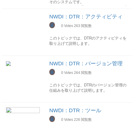
CMSシステムで発生していた各プロセス(イ
用するすべての開発者から再度修正をかける
そのシステムです。
あります。
テムロールのことであり、開発設定と実行環
ます。実行時システムでは、インポート時に
ンポート、ビルド、承認)の情報を照会でき
ことができます。
同じバージョン管理システムとして、オープ
CMS
境から構成され、各フェーズ(開発、コンソ
自動的にデプロイが実施されます。
ます。
有効化されるソースは、CBSにより再ビルド
ンシステム開発系の世界では、以下のオープ
URL:
http://domain:port/webdynpro/dispat
サポートパッケージ
リデーション、テスト、本稼働)に対応しま
NWDI：DTR：アクティビティ
されます。
ンソースソリューションがよく利用されてい
サポートパッケージ(英:Support Package、
す。
外部リンク
開発トラックを使用した作業 -
アクティビティ検索
ます。
峯
略：SP)は、ソフトウェアコンポーネント
CBS
0
Votes
263
閲覧数
SAP Help Porta
CMSシステムで作成されていたアクティビ
システムロールは、開発設定のみ、または実
2.リリース
(SC)レベルで配布されます。、幾つかのパッ
URL:
http://domain:port/webdynpro/dispatch
ティを検索することができます。
行環境のみのものとしても定義することがで
有効化及び開発システムでのテストが正常に
CVSSVNGit
チを含みます。
このトピックでは、DTRのアクティビティを
きます。
完了すると、開発者はアクティビティをリリ
歴史的には、最初はCVSがはやっていて、次
取り上げて説明します。
ースし、CMSに変更を転送します。
トラック検索
はSVN、いまはGitが一番流行っているに間
サポートパッケージにソースが付属している
これによって、開発者に選択された全てのア
指定ソフトウェアコンポーネント(SC）が取
違いないです。
場合は、CMSを使用して、トラックにサポ
クティビティが一つのリリースに纏められ、
り込まれたトラックを検索することができま
(このトピックは編集中です。)
ートパッケージをチェックインして移送する
コンソリデーションシステムのインポートキ
す。
コンセプト
必要があります。
NWDI：DTR：バージョン管理
概述
ューに格納されます。
DTRはファイルバージョン管理を提供するリ
サポートパッケージにアーカイブのみが含ま
アクティビティ(英：Activity)はDTRへ対する
峯
SC照会
ポジトリです。SAP のカスタマサイトやパ
0
Votes
264
閲覧数
れる場合、SDMを使用して関連するシステ
変更の開発及び移送の管理単位です。ABAP
ABAPスタックの移送ディレクトリと異な
指定トラックに取り込まれたソフトウェアコ
ートナサイト、および SAP 自社開発で使用
ムに直接インポートすることができます。
スタックにおける変更依頼に相当します。
り、インポートキューはファイルシステムで
ンポーネント(SC)の情報を照会できます
されます。
このトピックでは、DTRのバージョン管理の
はなくデータベースにされます。
アクティビティはOpenとClosedとの二つの
製品にどんなサポートパッケージが提供され
仕組みを取り上げて説明します。
CMS_TQUEUE：インポートキュー
ステータスがあります。
システムステート削除
DTRは以下のコンセプトがあります。
ているかは、SLDの「製品とソフトウェアコ
CMS_THISTORY:インポート履歴
システムステートを削除できます。
ンポーネントの照会」画面から確認できま
Open Activity
目的
CMS_RCHANGELIST: 変更依頼の割当
す。
ソースコード及びバージョンを一元管理
変更中のアクティビティです、ここで行う任
主に下記の二つあります。
NWDI：DTR：ツール
DTRでは、すべてのソースプログラム及びバ
意の変更を元に戻すことができます。Closed
管理者側作業
ージョンはセントラルデータベースで一元管
アップグレード
Activity
峯
変更歴史の記録
0
Votes
226
閲覧数
管理者側の作業は、WEB画面のTransport
間違って追い越しして後のリリースが先に移
理され、 標準DeltaVおよびWebDAVアクセ
アップグレードは製品単位で実施されます、
チェックインした後のアクティビティです。
バージョン間の変更点を確認したり、ふるい
Studioで実施されます。
送されてしまった場合、対象システムのシス
スプロトコルによってDTR クライアントに
製品に大きな機能強化や新規機能の追加があ
これらのアクティビティを変更することはで
バージョンに戻したりすることができます。
テムステートをクリアしておけば、古いリリ
階層ファイルシステムを公開されます。