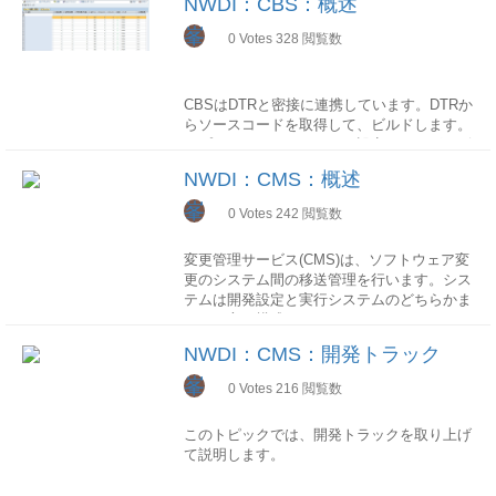
NWDI：CBS：概述
ことができます。
あります。
NWDS
で対応するのが一般的です。
峯
NWDSにおけるJavaアプリケーションの開発
0
Votes
328
閲覧数
ソフトウェアコンポーネント
は、ソフトウェアコンポーネントモデルを基
NWDS
前提条件
ソフトウェアコンポーネント (SC) は出荷お
準としております。従ってソフトウェアプロ
NWDSでは、NWDIをアクセスするためのフ
NWDIを使用した開発を始めるまえに、まず
よびインストールの単位であり、開発コンポ
ジェクトが、開始時から管理しやすい再利用
ロントエンドツールとして、さまざまなパー
下記のようにNWDIの環境を整える必要があ
ーネントを重複せずにまとめたものです。
CBSはDTRと密接に連携しています。DTRか
可能な単位に体系的に構造化されます。DTR
スペクティブとビューが組み込まれていま
ります。
通常のファイル形式はSCA形式です。
らソースコードを取得して、ビルドします。
DTRでは、バージョンニングソースコードを
す。
アプリケーションサーバの設定があれば、ビ
管理できるため、チームにおけるソフトウェ
構成要素(DTR、CBS、CMS、SLDなど)のイ
ルドできたアカイブ(ear,sdaファイルなど)を
MDM(Master Data Management)という製品
アの分散開発、及びソースの移送と複製が可
DI
Component Browserビュー
NWDI：CMS：概述
ンストールシステムランドスケープに関する
サーバへデプロイします。
を例として、SLDの「製品とソフトウェアコ
能です。CBS
以下の作業を実施することができます。
情報の更新各フェーズ
開発準備
ンポーネントの照会」画面から製品の中身を
峯
CBSは、ソースコードのセントラルビルドに
0
Votes
242
閲覧数
SC/DCを照会DCをローカルに取り込み、プ
開発準備は以下のステップがあり、基本は管
確認してみます。
コンセプト
使用されます。開発者の操作はNWDSに統合
ロジェクトを作成SCをscaファイルに
理者の作業となります。
CBSはシステムの構築作業を集中管理可能に
されます。CBSはビルドプロセスのために自
ExportDCをビルド、デプロイComponent
変更管理サービス(CMS)は、ソフトウェア変
して、 NWDIにおいて中心的な役割を果たし
上記の図で示した通り、MDM製品には数多
動的にDTSと通信います。CMS
Propersビュー
更のシステム間の移送管理を行います。シス
ユーザ及びロールの登録 UMEAdmin製品及
ています。
くのソフトウェアコンポーネントが含められ
CMSは、JAVA開発ランドスケープ、及びソ
以下の作業を実施することができます。コン
テムは開発設定と実行システムのどちらかま
びソフトウェアコンポーネントの作成 SLD
ております。
フトウェアライフサイクル全体に渡る移送を
ポーネントの構成や依存関係を照会
実現
アーキテクチャ
画面
機能
たは両方で構成することができます。
名称領域の予約 ネームサーバCMSドメイ
集中管理するため、に使用します。CMSの
DTR
Repository Browsesrビュー
CBSは主に以下の機能を提供しています。
システムはシステム開発のフェーズ(開発、
ンの作成 CMSシステム、トラック、開発
開発コンポーネント
NWDI：CMS：開発トラック
機能は、DTR、CBS及びSLDに緊密に統合さ
以下の作業を実施することができます。ソー
コンソリデーション、テスト、本稼働)に対
設定の作成 CMS
オンデマンドのビルド
開発コンポーネント (DC) は開発およびビル
れています。
スファイルの内容及び履歴などを照会Open
応します。CMSはABAPシステムのCTSに相
トラックによって1つ以上のSCで構成される
峯
変更のセントラルビルドは依頼によりリアル
0
Votes
216
閲覧数
ド、デプロイの単位です。
Acvitiesビュー
当します。
リリースの開発フェーズが定義されます。
タイムで発生します。変更がチェックインし
開発コンポーネントは、明確な外部インタフ
ロール
以下の作業を実施することができます。未チ
開発設定は、SCの特定のステータス(DEV、
て有効化される際に自動的に依頼されること
ェースとカプセルされた内部実装があり、他
NWDIは開発者と管理者のためにそれぞれロ
ェックインのActivityを照会変更をチェック
このトピックでは、開発トラックを取り上げ
CONS）の開発に必要です。必要なソフトウ
コンセプト
もあれば、管理者が明示的に指示することも
のコンポーネントのパブリックインタフェー
ールを用意しています。
イン変更を廃棄Closed Acvitiesビュー
て説明します。
ェアコンポーネントの確認とインポート
CMSはソフトウェアの変更を一元で管理可
あります。ビルド結果およびビルドツールの
スを参照して相互使用することができます。
以下の作業を実施することができます。チェ
CMSローカル開発環境の設定 NWDS開発
能にするサービスです、Javaシステムの
一元的な保管有効化コンセプトの保証
そのため、基本的な再利用可能な単位になり
ックイン済のActivityを照会Integration