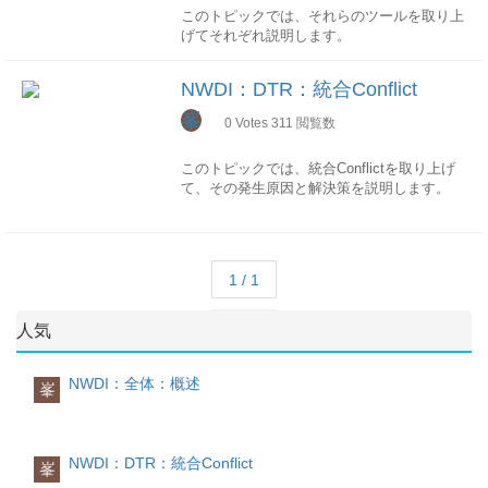
った場合、新しいリリースが配布されま
きなくなります。ライフサイクル
統合時の判断
このトピックでは、それらのツールを取り上
ースが再び移送可能になります。
そのため、DTRはCVS、SVNと同じ、集中型
す。
このセクションはアクティビティ のライフ
ソースファイルを統合する際に、バージョン
3.インポート
げてそれぞれ説明します。
バージョン管理システムといえます。変更を
アップグレードはCMSを使用しません。
サイクルを順次説明します。
を比較して統合できるかを判断できます。管
インポートは、インポートキューに入ってい
確実に管理
理レベル
作成変更の記録チェックイン有効化リリース
る変更依頼を選択してコンソリデーションシ
ソースコードに改修が発生する時に、まず変
DTR Client概述
開発の視点
DTRはファイルとワークスペースと二つのレ
NWDI：DTR：統合Conflict
照会
ステムに取り込みします。
更依頼を作成しておかないといけない、改修
DTR Clientは、Eclipse Perspectiveとして、
開発の視点からは、開発モデルの基本構成と
ベルでバージョン番号を管理しています。
NWDSやWEB-UIからアクティビティ一覧を
CMSによって、自動ビルドと関連する実行
はすべて変更依頼に記録されます。
NWDS環境に統合されています。
峯
なるものは、ソフトウェアコンポーネント
0
Votes
311
閲覧数
照会することができます。アクティビティ一
時システムへの自動デプロイが行われます。
これは本来プロジェクト管理システムの一部
そこで、各DTRクライアントツールはeclipse
(SC)と開発コンポーネント(DC)になります。
ファイル
覧からワークスペース全体の変更経緯を確認
機能であり、よくチケットやチケット駆動開
viewとして多数用意されています。
ファイルはそれぞれ個別のRev No.(リビジョ
することができます。
このトピックでは、統合Conflictを取り上げ
ログファイルです。
発と呼ばれています。DTRに統合されること
ソフトウェアコンポーネント
SCは複数のDC
ン番号)をもっています。
て、その発生原因と解決策を説明します。
CMS/log： エクスポート及びインポートの
により、システムの変更がすべて確実に管理
各ツールClosed ActivitiesIntegration
を纏める大きい単位になり、SC情報とSC間
Rev No.は、ワークスペース内で採番されま
ログ
されることになります。ライフサイクルの各
ConflictsOpen Activities
の依存関係はSLD上に登録する必要がありま
す。1から始まり、ファイルが変更されるた
原因
CMS/archives: エクスポート時に生成され
フェーズを統合的にサポート
オープン中のActivity
す。開発設定はソフトウェアコンポーネント
びに一つずつあがっていきます。
ワークスペースを統合する際に、同じソース
るscaファイルおよびpraファイル
開発やテストの各フェーズの間にソースの変
(SC)単位で管理されます。SC名はシステム
ファイルのRev No.はNWDSで確認すること
で、前回統合された後に、別々修正が発せし
CMS/CBS`: デプロイのためにCBSによって
更と移送が一元管理されます。実現アーキテ
ビューのツールバーメニューから全ユーザの
全体としてユニークである必要があり、最初
1 / 1
ができます。
ていれば、システムが判断できないため、
生成されるsdaファイル
クチャ
Activityを照会することができます。
に設定した名称を変更することはできない。
統合Conflictが発生します。
(source: sap help portal)
移送はSC単位で分けられます。DTRのワー
対象ソースを指定、コンテキストメニューか
以下の図でそのイメージを示します。
人気
4.アセンブリ
クスペースはSC単位で分けられます開発コ
checkin(チェックイン)
ら「Revision History」を選択
(source:SAP Help Portal)
アセンブリは構築のことです。
ワークスペース
ンポーネント
Activityがチェックインされたら、ローカル
DCは最小の開発単位（Web
Revision一覧を表示
この間に変更依頼が収集され、それに基づい
DTRリポジトリは、複数の論理開発ロケーシ
Dynpro JAVA, CAF等）でSCの配下に定義し
の変更がすべてDTRのinactiveワークスペー
ISNなども表示されますので、後ほどの説明
NWDI：全体：概述
峯
解決
て、すべての変更依頼を含めたSCバージョ
ョン(仮想リポジトリ)から構成されます、そ
ます。DC毎にNWDS環境でJAVA開発プロジ
スに反映され、別の開発者も見えるようにな
に関わります。
統合Conflictが発生したときに、統合元のソ
ンが作成されます。
の論理開発ロケーションはワークスペースと
ェクトが作成されますDC間の再利用定義は
ります。
ワークスペース
ースはActiveバージョン、統合先のソースは
個々の変更依頼はこれ以降の転播に使用され
呼ばれます。
利用される側からはPublicパーツを定義して
revert(変更を元に戻す)
ワークスペースレベルのバージョン番号は、
Collidingバージョンとして格納されます。同
ません
利用する側は該当Publicパーツを参照するよ
PermissionsRepository Browser
ISN (Integration Sequence Number、統合順
NWDI：DTR：統合Conflict
時にConflictフラグをワークスペースに立て
峯
ワークスペースはDTR構造の基本要素であ
うになります。DC名はシステム全体として
ツリー構造で、Repositoryのリソースを照会
序番号)と呼ばれます。
られます。