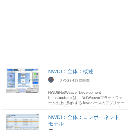
NWDI：全体：概述
峯
0
Votes
419
閲覧数
NWDI(NetWeaver Development
Infrastructure) は、 NetWeaverプラットフォ
ームの上に動作するJavaベースのアプリケー
ションを開発するための基盤であり、アプリ
ケーションのバージョン、構築、およびライ
NWDI：全体：コンポーネント
フサイクルを管理する機能を備えています。
モデル
NWDI自体もNetWeaver Javaプラットフォー