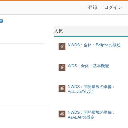
登録
ログイン
人気
NWDS：全体：Eclipseの概述
峯
WDS：全体：基本機能
峯
NWDS：開発環境の準備：
峯
AsJavaの設定
NWDS：開発環境の準備：
峯
ベンチ」と呼びます。
AsABAPの設定
っている部分のことで、ワ