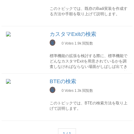
2.BAdi定義照会画面表示
このトピックでは、既存のBadi実装を作成す
指定されたBAdi定義の照会画面が表示されま
る方法や手順を取り上げて説明します。
す。
SE18
1.BAdi定義名を指定
SE18でBAdiビルダ画面を開き、BAdi定義名
カスタマExitの検索
3.実装照会機能を選択
を入力して照会ボタンを押下
「実装」→「照会」をクリック
峯
0
Votes
1.9k
閲覧数
2.BAdi定義照会画面表示
標準機能の拡張を検討する際に、標準機能で
4.BAdi実装一覧画面表示
指定されたBAdi定義の照会画面が表示されま
どんなカスタマExitを用意されているかを調
BAdi定義の実装一覧がポップアップで表示さ
す。
査しなければならない場面がしばしば出てき
れます。
ます。 このトピックでは、カスタマExitの検
索方法を取り上げて説明します。
BTEの検索
3.実装照会機能を選択
5.BAdi実装照会画面表示
「実装」→「照会」をクリック
導入ガイド(IMG)から検索
STEP1
峯
BAdi定義の実装一覧ポップアップで、対象実
0
Votes
1.3k
閲覧数
装を選択して、確定すると、対象実装の照会
STEP2
画面が表示されます。
このトピックでは、BTEの検索方法を取り上
4.BAdi実装一覧画面表示
げて説明します。
BAdi定義の実装一覧がポップアップで表示さ
STEP3
れます。
変更モードにしておけば、実装を有効化した
検索機能利用
STEP4
り無効化したりすることができます。
BTEを検索するには、SAP標準から以下のト
ランザクションが用意されています。
5.BAdi実装照会画面表示
1 / 1