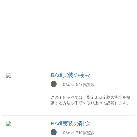
BAdi実装の検索
峯
0
Votes
547
閲覧数
このトピックでは、指定Badi定義の実装を検
索する方法や手順を取り上げて説明します。
1.BAdi定義名を指定
SE18でBAdiビルダ画面を開き、BAdi定義名
BAdi実装の削除
を入力して照会ボタンを押下
峯
0
Votes
710
閲覧数