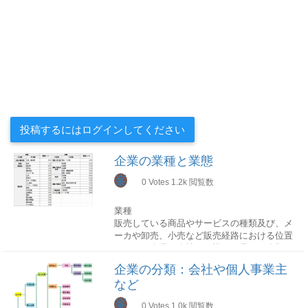
投稿するにはログインしてください
企業の業種と業態
峯
0
Votes
1.2k
閲覧数
業種
販売している商品やサービスの種類及び、メ
ーカや卸売、小売など販売経路における位置
により、企業や会社は、様々な業種に分類さ
れます。
企業の分類：会社や個人事業主
日本の産業全体の業種分けとしては、多くの
など
場合、日本標準産業分類の大分類を基準（リ
ファレンス）として、証券コード協議会にお
峯
0
Votes
1.0k
閲覧数