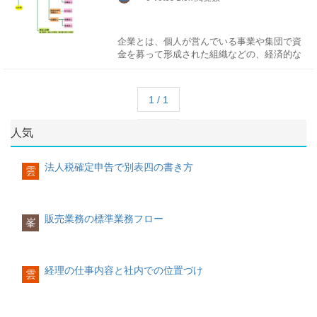
ける業種区分が用いられることが多い。下記
の表はその業種一覧です。
企業とは、個人が営んでいる事業や集団で資
業態
金を募って形成された組織などの、経済的な
業態は、主に小売業や外食産業などの商業で
活動をしている主体をさします。間違いやす
使われます、業種と違い、販売形態(どのよ
いですが、法人だけではなく個人事業主も企
うな売り方をするのか)により分類されま
業のうちに含まれます。
1 / 1
す。
小売は、下記のように販売形態により業態分
概説
類できます。
人気
日本企業の形態は、大きく分けて
公企業
と
私
企業
に分けることができますが、私企業につ
■店舗販売
いては、さらに
個人企業(個人事業主)
と
共同
法人税確定申告で別表四の書き方
雲
特定の場所に店舗を構え、商品を販売する形
企業
に分けることができます。共同企業に
態です。下記のような分類があります
は、法人格を有する
法人企業
と法人格をもた
ない
組合
(匿名組合、民法上の組合)や権利能
力のない
社団
などの
非法人企業
があります。
百貨店（デパート）、
販売業務の標準業務フロー
峯
量販店
コンビニエンスストア
法人企業には、
営利法人
としての
会社
があ
スーパーマーケット
り、
公益法人
としての
社団法人
、
財団法人
、
ディスカウントストア
そして、両者の中間に位置付けられる
中間法
経理の仕事内容と社内での位置づけ
雲
専門店
人
として
信用金庫
等があります。
個人商店
■無店舗販売
会社
会社とは、法人の中でも特に営利目的のもの