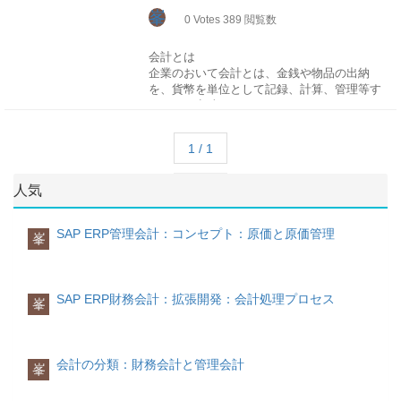
峯
0
Votes
389
閲覧数
会計とは
企業のおいて会計とは、金銭や物品の出納
を、貨幣を単位として記録、計算、管理等す
ることを意味します。
財務会計とは
1 / 1
企業において財務会計（英：Financial
Accounting）とは、企業の財務状況を企業外
部の利害関係者（株主、債権者、徴税当局な
人気
ど）に対して提供することを目的とする会計
のことです。
SAP ERP管理会計：コンセプト：原価と原価管理
峯
管理会計とは
管理会計(英：Controlling)とは、その名のと
おり、会社が内部で管理を行うための会計の
SAP ERP財務会計：拡張開発：会計処理プロセス
ことをいいます。
峯
経営者や管理者は、通常、この管理会計上の
会計情報をもとにして、業務分析や意思決定
会計の分類：財務会計と管理会計
峯
を行います。