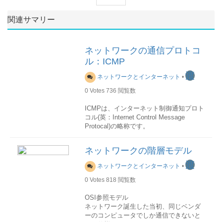
関連サマリー
ネットワークの通信プロトコ
ル：ICMP
渡
ネットワークとインターネット
•
0
Votes
736
閲覧数
ICMPは、インターネット制御通知プロト
コル(英：Internet Control Message
Protocal)の略称です。
用途
ネットワークの階層モデル
ICMPは、IPデータグラム処理における誤
りの通知や通信に関する情報の通知など
渡
ネットワークとインターネット
•
のために使用される保守プロトコルであ
り、一般にIP層の一部と考えられていま
0
Votes
818
閲覧数
す。 IPv4のためのICMP (ICMPv4) は
OSI参照モデル
RFC792によって規定され、IPv6のため
ネットワーク誕生した当初、同じベンダ
の ICMP (ICMPv6) は RFC4443 によって
ーのコンピュータでしか通信できないと
規定されています。