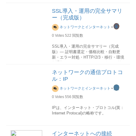
いう仕様がほとんどでした。ネットワー
クが普及するにつれ、異なる機種間でも
機能
SSL導入・運用の完全サマリ
データ通信できるようにするニーズが高
ICPMメッセージはIPデータグラム内にカ
ー（完成版）
まってきており、それを容易に実現でき
プセル化されますので、インターネット
るようにするための設計方針として、国
ワークを通じてルーティングが可能で
峯
ネットワークとインターネット
•
際標準化機構（ ISO ) からネットワーク
す。 ICMPは主に以下の機能を持ってい
モデルの参考になるOSI（ Open
ます。
0
Votes
522
閲覧数
Systems Interconnection )モデルが策定
されました。
ルーター検出ルートテーブルの作成と保
SSL導入・運用の完全サマリー（完成
守PMTU検出の支援 PMTU : パス最大
版）― 証明書選定・価格比較・自動更
転送ユニット((Path Maximum
OSI参照モデルは以下の表で示されたよ
新・エラー対処・HTTP/2/3・移行・環境
Transmission Unit)問題の診断 (ping、
うに、ネットワークを機能の異なる七つ
別手順 ―1. SSL / HTTPSとは何か（前
tracert、pathping). ルーター検出
の層（レイヤー）に分割しています。
提）
ネットワークの通信プロトコ
RFC 1256に規定するルーター検出を行う
SSL（現在はTLS）は、
Webサーバとブ
ことができます。
ル：IP
層名称機能使われる情報機器定義される
ラウザ間の通信を暗号化
し、
プロトコル備考上位層第7層アプリケーシ
渡
ネットワークとインターネット
•
ルート テーブルの保守
ョン層ファイル管理・電子メールなどの
盗聴防止なりすまし防止改ざん防止
OSが起動したとき、ルートテーブルには
実際のアプリケーション向けのサービス
を実現します。現在は
HTTPS化が事実上
0
Votes
556
閲覧数
2、3のエントリしかないのが普通です。
機能を提供-ゲートウェイHTTP DHCP
必須
です。
これらのエントリの1つはデフォルト ゲ
SMB SMTP SNMP FTP TelnetAFP意味
IPは、インターネット・プロトコル(英：
ートウェイを指定しています。宛先IPア
内容第6層プレゼンテーション層データ構
2. SSL証明書の種類（DV / OV / EV）比
Internet Protocal)の略称です。
ドレスを含むデータグラムのうちルート
造や情報の表現形式を管理-SSL TLS表現
較表― 価格差が分かる実務向け整理 ―■
テーブルに一致しないものはデフォル
形式第5層セッション層プロセス間通信の
認証レベル別 比較項目DV（ドメイン認
用途
ト・ゲートウェイに送られます。 ただ
セッションを管理する-NetBIOS会話下位
証）OV（企業認証）EV（拡張認証）認
IPはTCP/IPスタックのメールルームであ
し、ルーターはネットワーク トポロジ情
インターネットへの接続
層第4層トランスポート層透過的なデータ
証内容ドメイン所有確認企業実在確認厳
り、パケットのソートと配信が行われま