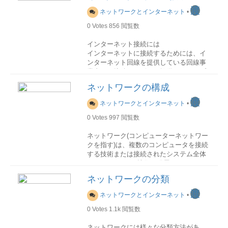
報を共有していますので、デフォルト ゲ
転送を実現するL4スイッチ(ハブ)TCP
格な企業審査発行速度即時〜数分数日数
す。この層では受信パケットと送信パケ
渡
ネットワークとインターネット
•
ートウェイは指定アドレスへの適切なル
UDP SCTP SPX NBF RTMP AURP NBP
日〜1週間表示上の違いほぼ同じほぼ同じ
ットはデータグラムと呼ばれます。 それ
ートを認識していることがあります。そ
ATP AEPデータ第3層ネットワーク層最
ほぼ同じ暗号強度同等同等同等主な用途
0
Votes
856
閲覧数
ぞれのIPデータグラムには発信者の発信
の場合には、もっと適切なルーティング
終的な通信相手との通信経路を確立・制
一般Web / API企業公式金融・官公庁3.
元IPアドレスと受信者の宛先IPアドレス
があるデータグラムを受信したときに、
御するルーター L3スイッチ(ハブ)IP ARP
年間価格目安（単一ドメイン / ワイルド
インターネット接続には
が含まれています。MACアドレスとは異
ルーターはこのデータグラムを通常通り
RAPR ICMP IPX NetBEUI DDP
カード別）■ 認証レベル × ドメイン範囲
インターネットに接続するためには、イ
なり、データグラム中のIPアドレスはパ
送信した後、ICMP Redirectメッセージを
AARPATM X.25 MPLS通信制御第2層デ
別価格表認証単一 / SAN（www含む）ワ
ンターネット回線を提供している回線事
ケットの送信中に変化することはありま
使用して送信者にもっと適したルートが
ータリング層最寄りのネットワーク内で
イルドカード（*.example.com）DV
業者と、接続サービスを提供しているプ
0円〜
せん。
あることを通知します。このメッセージ
の通信を実現するブリッジ L2スイッチ
5,000円
ロバイダの両方と契約する必要がありま
0円〜15,000円
OV
30,000〜
では１つのホスト、1つのサブネットまた
ネットワークの構成
(ハブ)Ethernet FDDI PPP IEEE 802.3
100,000円
す。 下記の図で示したとおり、二つの業
80,000〜200,000円
機能
は1つのネットワークへのリダイレクトを
IEEE 802.5 VPNフレーム第1層物理層伝
EV
者は別々の役割をしており、回線事業者
100,000〜300,000円以上
150,000円〜
渡
IP層は以下の機能を持っております。
ネットワークとインターネット
•
指定できます。
送媒体の物理的・電気的条件やコネクタ
（提供社限定）
がプロバイダまでの通信を担当し、プロ
の形状などを規定するNIC (ネットワー
※ SAN＝ example.com +
バイダはインターネットとの接続を担当
0
Votes
997
閲覧数
ルーティング
PMTUの検出
ク・インタフェース・カード) リピータ
www.example.com
します。
ルーティングはIPの第1の機能です。デー
TCPにはPMTU(パス最大転送ユニット)検
(ハブ)-TCP/IP
※ Let's Encrypt は
ネットワーク(コンピューターネットワー
DVのみ／無料
タグラムは上位のUDPとTCPおよび下位
出機能があります。これについてはTCP
OSI参照モデルは教科書や学界では広く
クを指す)は、複数のコンピュータを接続
(出所：http://www.b-
のNICからIPに渡されます。 それぞれの
のトピックで説明しますがが、この機能
使用されていますが、OSI準拠製品は普
する技術または接続されたシステム全体
4. DV / OV / EV の判断基準（実務的おす
comflex.com/individual_clm02.html)
データグラムには発信元アドレスと宛先
はICMP Destination Unreachable メッセ
及しませんでした。その以前にすでにで
のことです。 IT技術の発展により、コン
すめ）■ 基本方針
アドレスが付けられます。IPはそれぞれ
ージに依存します。
きたTCP/IPは、インターネットの普及に
ピュータネットワークで接続されるコン
回線事業者とプロバイダはそれぞれ「伝
のデータグラムの宛先アドレスをチェッ
ネットワークの分類
暗号の安全性はどれも
伴い、いますでにスタンダードになって
ピュータというのは、以下のようなもの
送路設備を保有する電気通信事業者（旧
クし、ローカルで保管されているルート
ICMPによる問題診断
います。 TCP/IPモデルとOSI参照モデ
が挙げられます。
同じ
渡
第一種電気通信事業者）」と「伝送路設
テーブルと照合してどういう処理を行う
ネットワークとインターネット
•
ICMPに依存している以下の問題診断ツー
ルの対応関係は以下の図で示します。
備を保有しない電気通信事業者（旧第二
かを決定します。 データグラムの処理に
違いは「
誰が運営して
ルがあります。
0
Votes
1.1k
閲覧数
パソコンやサーバ機、スーパーコンピュ
種電気通信事業者）」として位置づけら
は以下の3種類があります。
いるかをどこまで保証
ータなどスマートフォンやタブレットな
れています。
ping ICMPエコー要求をIPアドレスに送
ネットワークには様々な分類方法があ