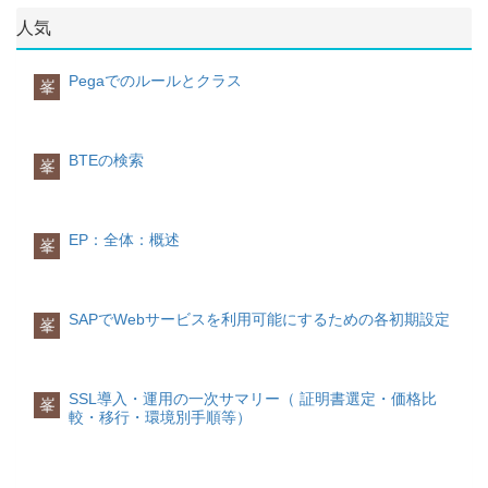
利用目的
tpd.SimpleTPDの場合のみ有効です。
れ一意なIDを持ちます。
グループを使用することにより、各ユー
人気
以下のように値を指定することができま
ユーザにグループやロールを割当するこ
ザを所属しているグループ単位で纏めて
す。指定された会社のどちらにも所属し
とができます。
権限を制御することができます。
ていないユーザはゲスト会社を設けて纏
Pegaでのルールとクラス
峯
めることができます。0:会社機能を利用
ABAPユーザとの統合UMEユーザプロフ
しない1:1会社のみが設定されます。
階層化
ァイルマッピングされるABAPユーザデ
2:internal、externalの2会社が設定されま
グループは親子関係を持たせることによ
ータ属性値内容属性値内容company会社
す。会社リスト:カンマ区切りの会社名リ
り、グループの階層を作成することがで
無country国無currency-無dateformat-無
BTEの検索
ストで複数会社を設定できます。外部リ
きます。
峯
department追加情報：部門
ンクConfiguring Delegated User
このようにグループをネスト化すること
SU01/DEPARTMENT部署description---
Administration Using Companies
で、たとえば企業の階層を表すことがで
displayname一般情報：姓＋名
7.02
きます。
7.2
7.3
7.4
7.5
SU01/NAME_LAST + NAME_FIRST姓＋
EP：全体：概述
峯
名displayname_role---email電子メールア
種類デフォルトグループ
ドレスSU01/SMTP_ADDRメールアドレ
デフォルトグループ(英：Built-in Group)
スfaxコンタクト情報：
は、システム実行時にUMEより自動的に
FAXSU01/FAX_NUMBERファックス
SAPでWebサービスを利用可能にするための各初期設定
生成されます。
峯
firstname一般情報：姓
3つのデフォルトグループがあります。
SU01/NAME_LAST姓jobtitle追加情報：
ポジションSU01/FUNCTION職務
すべてのユーザ匿名ユーザ認証済ユーザ
lastname一般情報：名
SSL導入・運用の一次サマリー（ 証明書選定・価格比
峯
SU01/NAME_FIRST名mobileコンタクト
較・移行・環境別手順等）
デフォルトグループは、UMEデータベー
情報：携帯電話SU01/MOB_NUMBER携
スにも保存されることがなく、ユーザに
帯電話name一般情報：姓
より作成や削除、名前変更することがで
SU01/NAME_LAST姓pobox---position---
きません。
room_desc---room_id---room_name---