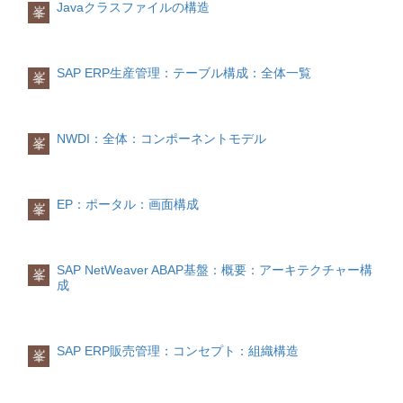
Javaクラスファイルの構造
峯
room_role_name---salutation一般情報：敬
ABAPロールグループ
称SU01/TITLE_MEDIタイトル（敬称）
AsABAPシステムがUMEのデータソース
sip---stateコンタクト情報：都道府県--
として使用される場合、ABAPロールは
streetaddressコンタクト情報：地名--
SAP ERP生産管理：テーブル構成：全体一覧
峯
自動的にUMEの同名のABAPロールグル
telephoneコンタクト情報：電話番号
ープとして読み込まれます。
SU01/TEL_NUMBER電話timezoneコンタ
クト情報：タイムゾーン--title-
SU01/TITLE_ACA1学位称号uniquename
ABAPロール割当はUMEでユーザからグ
NWDI：全体：コンポーネントモデル
峯
一般情報：姓SU01/NAME_LAST姓zipコ
ループへの割当として処理されます。
ンタクト情報：郵便番号--ABAPデータソ
ースの設定UME-ABAP通信ユーザ作成
会社グループ
UMEからAsABAPシステムをアクセスす
会社グループ(英：Built-in Company
EP：ポータル：画面構成
峯
るためのABAPユーザを作成します。
Group)は、会社の設定時にUMEによって
生成されます。
ユーザタイプ
システムと指定する必要がありますロー
会社グループ、UMEデータベースにも保
SAP NetWeaver ABAP基盤：概要：アーキテクチャー構
峯
ル
存されることがなく、ユーザにより作成
成
以下の何れかを割り当てる必要がありま
や削除、名前変更することができませ
す。SAP_BC_JSF_COMMUNICATION
ん。
UMEからABAPユーザを修正、削除でき
ます。
会社グループ機能を有効化するには、以
SAP ERP販売管理：コンセプト：組織構造
峯
SAP_BC_JSF_COMMUNICATION_RO
下のUMEパラメータの値をTrueにする必
UMEからABAPユーザデータを参照する
要があります。
のみです。
ume.company_groups.enabled = true