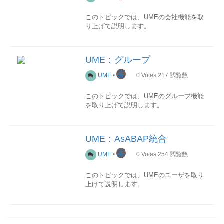
このトピックでは、UMEの会社機能を取
り上げて説明します。
目的
会社機能を利用することによって、一つ
UME：グループ
のAsJAVAシステムの上に会社別の仮想
システムを作成することができます。
峯
UME
•
0
Votes
217
閲覧数
記号なしリスト会社別に管理ユーザを設
このトピックでは、UMEのグループ機能
定することができます。設定
を取り上げて説明します。
会社機能は主に下記二つのパラメータの
設定により制御されます。
概要
グループはユーザの集まりです。
ume.tpd.imp.class
UME：AsABAP統合
実装クラス名
峯
ユーザをグルーピングする基準は要件し
UME
•
0
Votes
254
閲覧数
標準では以下の二つがデフォルトで用意
だいですが、運用では職務や部署などが
されていますが、アドオン開発も可能で
利用されることが多いと考えられます。
す。
このトピックでは、UMEのユーザを取り
com.sap.security.core.tpd.abap.R3GroupTPDcom
上げて説明します。
コンセプトでは、UMEのグループは
tpd.SimpleTPDume.tpd.companies
AsABAPシステムのユーザグループ
指定可能な会社を指定します。このパラ
ユーザとは
(SUGRで管理)に相当するものです。
メータは
ユーザとは、AsJAVAシステムを使用す
ume.tpd.imp.class=com.sap.security.core.
る個人又はアプリケーションで、それぞ