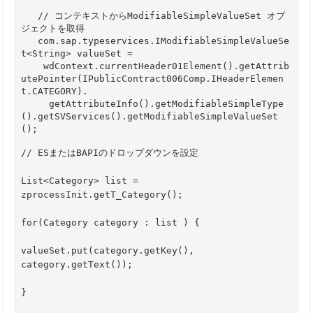
   // コンテキストからModifiableSimpleValueSet オブ
ジェクトを取得 

   com.sap.typeservices.IModifiableSimpleValueSe
t<String> valueSet =  

    wdContext.currentHeader01Element().getAttrib
utePointer(IPublicContract006Comp.IHeaderElemen
t.CATEGORY). 

     getAttributeInfo().getModifiableSimpleType
().getSVServices().getModifiableSimpleValueSet
// ESまたはBAPIのドロップダウンを設定
List<Category> list = 
zprocessInit.getT_Category();
for(Category category : list ) {
valueSet.put(category.getKey(), 
category.getText());
}