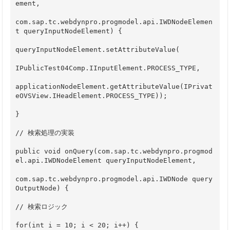
ement,
com.sap.tc.webdynpro.progmodel.api.IWDNodeElemen
t queryInputNodeElement) {
queryInputNodeElement.setAttributeValue(
IPublicTest04Comp.IInputElement.PROCESS_TYPE,
applicationNodeElement.getAttributeValue(IPrivat
eOVSView.IHeadElement.PROCESS_TYPE));
}
// 検索処理の実装
public void onQuery(com.sap.tc.webdynpro.progmod
el.api.IWDNodeElement queryInputNodeElement,
com.sap.tc.webdynpro.progmodel.api.IWDNode query
OutputNode) {
// 検索ロジック
for(int i = 10; i < 20; i++) {