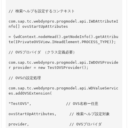
// 検索ヘルプを設定するコンテキスト
com.sap.tc.webdynpro.progmodel.api.IWDAttributeI
nfo[] ovsStartUpAttributes
= {wdContext.nodeHead().getNodeInfo().getAttribu
te(IPrivateOVSView.IHeadElement.PROCESS_TYPE)};
// OVSプロバイダ （クラス定義必要）
com.sap.tc.webdynpro.progmodel.api.IWDOVSProvide
r provider = new TestOVSProvider();
// OVSの設定処理
com.sap.tc.webdynpro.progmodel.api.WDValueServic
es.addOVSExtension(
"TestOVS",      　　　　　 // OVS名称ー任意
ovsStartUpAttributes,   　 // 検索ヘルプ設定対象
provider,   　             // OVSプロバイダ