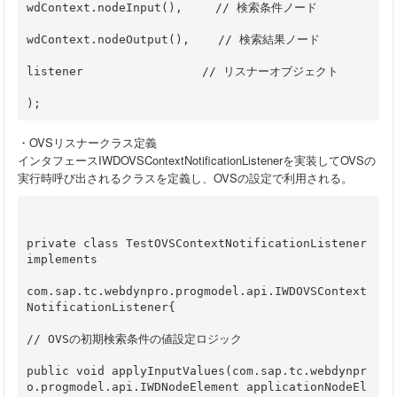
wdContext.nodeInput(),   　// 検索条件ノード
wdContext.nodeOutput(),    // 検索結果ノード
listener      　　　　　　 // リスナーオブジェクト
); 
・OVSリスナークラス定義
インタフェースIWDOVSContextNotificationListenerを実装してOVSの
実行時呼び出されるクラスを定義し、OVSの設定で利用される。
private class TestOVSContextNotificationListener 
implements
com.sap.tc.webdynpro.progmodel.api.IWDOVSContext
NotificationListener{
// OVSの初期検索条件の値設定ロジック
public void applyInputValues(com.sap.tc.webdynpr
o.progmodel.api.IWDNodeElement applicationNodeEl