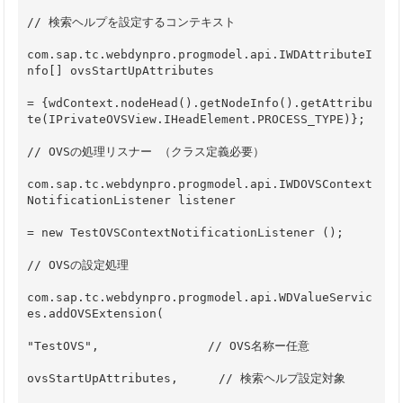
// 検索ヘルプを設定するコンテキスト
com.sap.tc.webdynpro.progmodel.api.IWDAttributeI
nfo[] ovsStartUpAttributes
= {wdContext.nodeHead().getNodeInfo().getAttribu
te(IPrivateOVSView.IHeadElement.PROCESS_TYPE)};
// OVSの処理リスナー （クラス定義必要）
com.sap.tc.webdynpro.progmodel.api.IWDOVSContext
NotificationListener listener
= new TestOVSContextNotificationListener ();
// OVSの設定処理
com.sap.tc.webdynpro.progmodel.api.WDValueServic
es.addOVSExtension(
"TestOVS",      　　　　　 // OVS名称ー任意
ovsStartUpAttributes,   　 // 検索ヘルプ設定対象