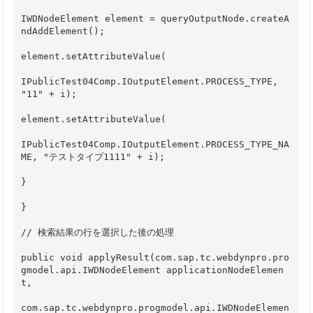
IWDNodeElement element = queryOutputNode.createA
ndAddElement();
element.setAttributeValue(
IPublicTest04Comp.IOutputElement.PROCESS_TYPE, 
"11" + i);
element.setAttributeValue(
IPublicTest04Comp.IOutputElement.PROCESS_TYPE_NA
ME, "テストタイプ1111" + i);
}
}
// 検索結果の行を選択した後の処理
public void applyResult(com.sap.tc.webdynpro.pro
gmodel.api.IWDNodeElement applicationNodeElemen
t,
com.sap.tc.webdynpro.progmodel.api.IWDNodeElemen