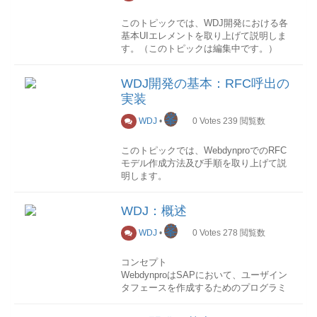
このトピックでは、WDJ開発における各
基本UIエレメントを取り上げて説明しま
す。（このトピックは編集中です。）
Label
WDJ開発の基本：RFC呼出の
用途
実装
他のUIエレメントのラベルとして表示さ
れる。
峯
WDJ
•
0
Votes
239
閲覧数
関連付けのUIエレメントのプロパティ
「state」が「required」になっている場
このトピックでは、WebdynproでのRFC
合、必須マークが表示される。
モデル作成方法及び手順を取り上げて説
主要プロパティ
明します。
プロパティ設定可能値説明labelForUIエレ
Model作成
メントID関連付けUIエレメントのIDを設
WDJ：概述
Webdynproでは、RFCの呼出にはaRFC用
定designemphasized light standard強調表
のModelを作成する必要がある。また
峯
示に設定 「:」なしに設定 基本表示textテ
WDJ
•
0
Votes
278
閲覧数
Model作成の際に、
キスト関連付けUIエレメントのIDを設定
モデルデータとメタデータオブジェクト
Value Help
コンセプト
をセットで定義する必要がある。
Web DynproのValue Help
WebdynproはSAPにおいて、ユーザイン
aRFC呼出Modelの作成イメージを下図に
① Simple Value Selector(SVS)
タフェースを作成するためのプログラミ
示す。
② Extended Value Selector(EVS)
ングモデルのこと。
③ Object Value Selector(OVS)
Webdynproの具体的なコンセプトは以下