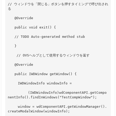
// ウィンドウを「閉じる」ボタンを押すタイミングで呼び出され
る
　　@Override
　　public void exit() {
　　// TODO Auto-generated method stub
　　}
　　 // OVSヘルプとして使用するウィンドウを返す
　　@Override
　　public IWDWindow getWindow() {
　　　IWDWindowInfo windowInfo =
　　　　　　(IWDWindowInfo)wdComponentAPI.getCompo
nentInfo().findInWindows("TestCompWindow");
　　　window = wdComponentAPI.getWindowManager().
createModalWindow(windowInfo);