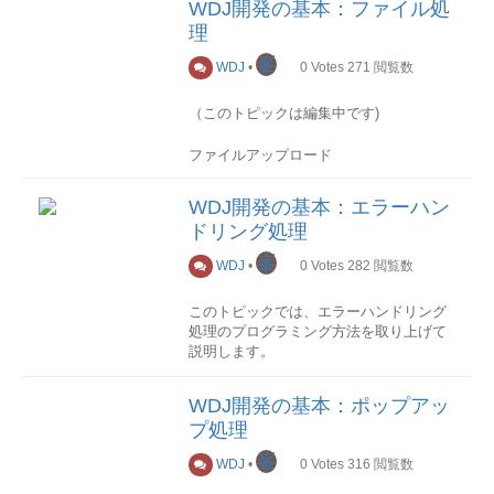
help.sap.com - Value Help Tutorials
データバインド
WDJ開発の基本：ファイル処
のとおり
概要イメージ
理
Webdynproでは、RFCのモデルデータを
外部リンク
UI Element Guide - SAP Help
コーディングの最小化デザインの最大化
峯
Webdynpro内で利用するには、
Portal
WDJ
•
0
Votes
271
閲覧数
コンポーネントの再利用のサポートWeb
Webdynpro のCustom Controllerへバイン
サービスとデータバインドのサポート画
ドする必要があります
（このトピックは編集中です)
面レイアウトとプログラムロジックの分
また、モデルデータをUIに表示するに
離プラットフォーム非依存WebDynproア
は、さらにView Controllerへバインドす
プリケーション
ファイルアップロード
る必要があります
Webdynproアプリケーションは
Resource attributeを定義
RFCモデルデータのバインドイメージを
Webdynproコンポーネントへのエントリ
Contextにタイプ
下図に示す。
WDJ開発の基本：エラーハン
ポイントであり、URLを介して呼び出せ
com.sap.ide.webdynpro.uielementdefinitions.R
ドリング処理
る唯一のWebdynproエンティティです 。
のValue Attributeを追加します。
RFC I/F呼出
以下はそのイメージ図です。
FileUpload UIを追加する
峯
WDJ
•
0
Votes
282
閲覧数
アップロード後の情報を取得
// 通貨単位取得 String waers =
アプリケーションはインタフェースビュ
wdThis.getWaers(); // ex: USD // 通貨単
IWDResource iwdr =
このトピックでは、エラーハンドリング
ーを持っているWDコンポーネントのアク
位の小数桁数を取得
(IWDResource)wdContext.getCurrentElement().ge
処理のプログラミング方法を取り上げて
セスポイントとして提供される。
BAPI_CURRENCY_GETDECIMALSModel
logger.infoT(iwdr.getResourceName());
説明します。
各アプリケーションにはWDコンポーネン
model = new
logger.infoT(iwdr.getResourceType().getFileExten
ト、インタフェースビュー及びStartupプ
BAPI_CURRENCY_GETDECIMALSModel();
logger.infoT(iwdr.getResourceType().getHtmlMim
概述
ラグを定義する。
WDJ開発の基本：ポップアッ
Bapi_Currency_Getdecimals_Input input
ファイルダウンロード
エラーハンドリング (英:error handling)と
= new
Resource attributeを定義
プ処理
は、、プログラムの処理中に処理が妨げ
WebDynproコンポーネントインタフェー
Bapi_Currency_Getdecimals_Input(model);
Contextにタイプ
られる事象が発生した際、その処理をエ
スビュー
峯
input.setCurrency(waers);
com.sap.ide.webdynpro.uielementdefinitions.R
WDJ
•
0
Votes
316
閲覧数
ラーとして対処する処理のことです、例
・インタフェースビューとして公開され
wdContext.nodeBapi_Currency_Getdecimals_Inpu
のValue Attributeを追加します。
外処理とも呼ばれます。