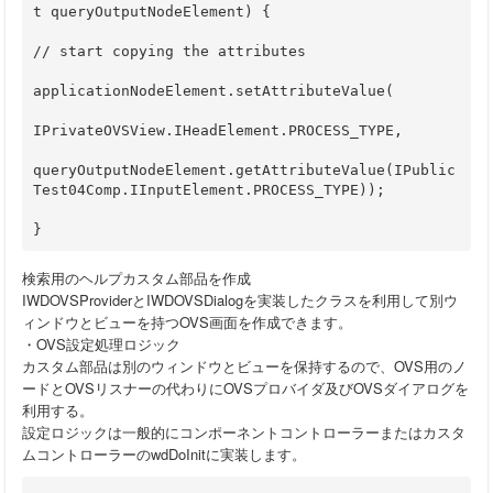
t queryOutputNodeElement) {
// start copying the attributes
applicationNodeElement.setAttributeValue(
IPrivateOVSView.IHeadElement.PROCESS_TYPE,
queryOutputNodeElement.getAttributeValue(IPublic
Test04Comp.IInputElement.PROCESS_TYPE));
} 
検索用のヘルプカスタム部品を作成
IWDOVSProviderとIWDOVSDialogを実装したクラスを利用して別ウ
ィンドウとビューを持つOVS画面を作成できます。
・OVS設定処理ロジック
カスタム部品は別のウィンドウとビューを保持するので、OVS用のノ
ードとOVSリスナーの代わりにOVSプロバイダ及びOVSダイアログを
利用する。
設定ロジックは一般的にコンポーネントコントローラーまたはカスタ
ムコントローラーのwdDoInitに実装します。