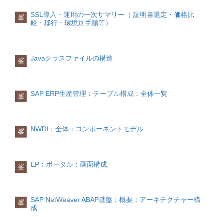
createConfDialogWindow()
・WDコンポーネント毎に一つのコンポー
メッセージはプログラムが格納されたDC
IWDWindowManager winMan =
ネントコントローラーが自動定義され
のメッセージプールに定義すること以
SSL導入・運用の一次サマリー（ 証明書選定・価格比
峯
wdComponentAPI.getWindowManager();
て、WDコンポーネント全体の制御ロジッ
外、共通的なDCを一つ用意して、そのな
較・移行・環境別手順等）
IWDControllerInfo viewCtrlInfo =
クを実装する。
かのメッセージプールでメッセージを纏
wdComponentAPI.getComponentInfo().
・UIエレメントのイベントとは違う独自
めて定義することによりメッセージの共
findInViews("WelcomeView").getViewController(
のイベント処理が必要な場合、イベント
通化を図ることができます。
IWDEventHandlerInfo evtHndlr =
を定義することができる。
Javaクラスファイルの構造
峯
viewCtrlInfo.findInEventHandlers("Yes");
メッセージ文言はパラメータをつけるこ
IWDConfirmationDialog confDialog =
カスタムコントローラー
とができます。
winMan.createConfirmationWindow( "本当
・コンポーネントコントローラの付属コ
にいいですか？", evtHndlr, "はい");
ントローラーとして定義可能なコントロ
SAP ERP生産管理：テーブル構成：全体一覧
メッセージの取得
峯
evtHndlr =
ーラーでコンポーネントコントローラー
Webdynproでは、Message Poolへのアク
viewCtrlInfo.findInEventHandlers("No");
が大きくなる場合、
セスやMessage Poolからメッセージの取
confDialog.addChoice(evtHndlr, "いいえ");
処理を分けることができる。
得に、以下の手順で行う。
confDialog.show(); //@@end 画面付きモ
IWDTextAccessor APIを利用し、
NWDI：全体：コンポーネントモデル
峯
ーダルダイアログ
ウィンドウコントローラー
Message Poolへの接続を作成する。
画面付きポップアップウィンドウとは
・主にインバウンドプラグの遷移に関す
Message Poolへの接続を用い、
WDJ部品の中でウィンドウをポップアッ
るロジックを実装する。MVCモデル概念
MessageKeyをもとに、メッセージを取
プとして表示することを指します。
に基づき、詳細のロジックはできる限
得する。
EP：ポータル：画面構成
峯
ポップアップウィンドウの制御はコンポ
り、コンポーネントコントローラーまた
ーネントコントローラーまたはカスタム
は
Object[] parameters = new Object[1];
コントローラーのに定義すします。
カスタムコントローラーで実装する。
parameters[0] = parameter;
IWDTextAccessor textAccessor =
SAP NetWeaver ABAP基盤：概要：アーキテクチャー構
峯
サンプルソースは以下です。
成
ウィンドウ
wdComponentAPI.getTextAccessor();
・ビューの配置とプラグによる画面遷移
String msg =