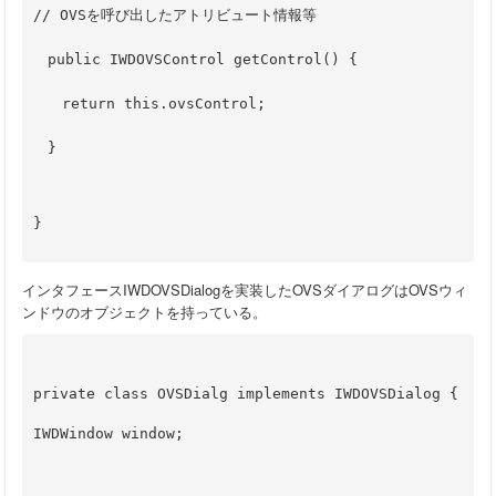
// OVSを呼び出したアトリビュート情報等
　public IWDOVSControl getControl() {
　　return this.ovsControl;
　}
} 
インタフェースIWDOVSDialogを実装したOVSダイアログはOVSウィ
ンドウのオブジェクトを持っている。
private class OVSDialg implements IWDOVSDialog {
IWDWindow window;