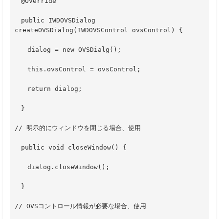
　@Override
　public IWDOVSDialog 
createOVSDialog(IWDOVSControl ovsControl) {
　　dialog = new OVSDialg();
　　this.ovsControl = ovsControl;
　　return dialog;
　}
// 明示的にウィンドウを閉じる場合、使用
　public void closeWindow() {
　　dialog.closeWindow();
　}
// OVSコントロール情報が必要な場合、使用