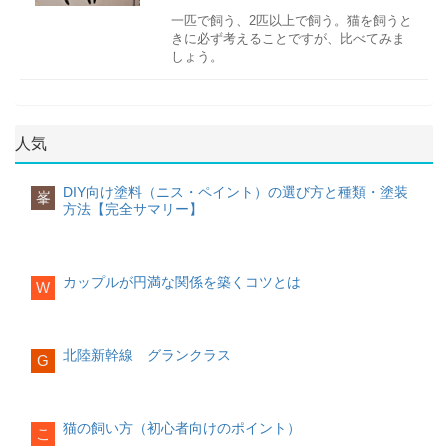
の猫の散歩コースであるということも考
ペットを飼うと世話をしている中で一緒
りません。
もいます。また電子レンジが使えないデ
てもらうことも可能です。特に指定が無
タンパク質の取りすぎか、食道や十二指
している
えられます。昼間は放し飼いで飼ってい
に遊んで、いつもより動くことができま
一匹で飼う、2匹以上で飼う。猫を飼うと
メリットがあります。
ければホテルで用意したご飯で対応しま
腸、小腸などで出血している可能性があ
ハムスターの代表的なしぐさといっても
て、夜になると家に帰ってくるそんな飼
す。適度なダイエットをする時には、ペ
きに必ず考えることですが、比べてみま
飼育している中でも、適切な牧草などを
す。掃除
るでしょう。肛門から遠い場所にある消
良いぐらいよく見かけるのではないでし
い猫もいます。人が飼っているペットを
ットと一緒にできたらいいでしょう。
しょう。
あたえていれば、歯がすり減るので伸び
陶器
排泄処理などを含めてきちんと清潔に掃
化器前半の出血では消化酵素の働きによ
ょうか。
飼うのは窃盗罪にもなりますので、ただ
すぎるということは少ないでしょう。注
除を徹底し対応します。
り血液が酸化して黒くタール状のうんち
ハムスターはとっても綺麗好きで毛づく
自分に慣れているだけで安易にすぐ飼い
育てることが自身の成長につながる
意したいのは、柔らかいペレットや野菜
が出ます。消化不良によって炎症を起こ
汚れがついても取れやすく、重量がある
ろいをして体を清潔にしています。
始めることは気を付けましょう。
ペットを育てる際には、しつけも大切な
そもそも猫とは
ばかりを食べさせていると歯がうまく滑
して出血する場合が多いようです。
ので安定感があります。プラスチックや
ペットホテルの気になること
特に餌を食べた後や寝起きによく見られ
ことです。言うことを聞いてくれない、
夜行性です
らずに歯が伸びてしまいます。
ステンレスのような嫌な臭いがしない
夜中のペットホテルについて
るしぐさで、リラックスしている状態で
人気
なかなか自分の教えたとおりにならない
猫は、夜を中心に活動する夜行性動物で
し、汚れも落ちやすいです。物によって
夜中はどうしているのでしょうか。ホテ
白色・灰色
す。
ことがあります。飼い主に従順する分し
す。しかし昼中に寝て、夜中に活動して
はレンジで温められます。デザインが豊
ルによって変わります。夜中に誰もいな
猫が白っぽい色のうんちをする時は、カ
ただ、この毛づくろいは自分のにおいを
つけを覚えるためには、時間がかかりま
病院で診察する
いるわけではありません。猫は一日中、
DIY向け塗料（ニス・ペイント）の選び方と種類・塗装
富で部屋に置いていてもおしゃれです。
くなるホテルや、終日スタッフがいる店
ルシウムや脂肪分の取りすぎか、あるい
体中に付けている意味もあり人前で緊張
峯
すが、根気よく教えることで言うことを
野良猫を飼う場合は最初に病院に行きま
寝たり起きたりのバイオリズムで生活を
方法【完全サマリー】
陶器の餌入れは割れやすいですが、それ
うさぎの歯の病気
もあります。夜中に誰もいなくなる対応
は脾臓や肝機能低下も考えられるでしょ
していた
聞いてくれるようになるでしょう。その
しょう。病院に連れて行くときには、捕
しています。特に猫の活動が活発になる
以外はいいことばかりの素材です。
うさぎの歯の病気では、「不正咬合」が
のホテルは昼間は何かの異常にも気が付
う。特に子猫が出すことがあり、脂肪が
りストレスを感じている場合もあるので
ようなやり取りで気づかされる事が成長
獲が必要です。キャリーケースに入れる
のは、夕方から夜と明け方といわれ、ネ
あります。この病気になると歯が曲がっ
くことができますが、深夜は気付くこと
充分に分解されていないとうんちの色も
周りの状況をみて判断してあげてくださ
の第一歩なのです。
のが理想です。
ズミの活動時間と重なっているからと考
た方向に伸び続けてしまい、まがった歯
ができなくなります。どうしても人にい
白っぽくなることは少なくありません。
い。
えられています。
カップルが円満な関係を築くコツとは
が邪魔をして食べ物がうまく食べられな
てもらいたいという場合には、24時間体
W
キレイ好きになる
猫をまず安心させる猫を落ち着かせる、
くなり、まがった歯が口腔内にささるこ
制のペットホテルに預けた方が安心とい
緑色
猫の餌入れの選び方
■滑車で止まる(走った後)・・・周囲を警
動物には特有の匂いがあります。ペット
視界の遮断などするとおとなしくなりま
狩りが大好き
とがあります。
えるでしょう。
猫が緑色のうんちをした場合、消化不良
戒している
を飼うとエサをあげること、トイレの始
す。事前に病院に連絡する
猫科の仲間にはライオン、トラ、チータ
を起こしている、腸の機能が低下してい
ハムスターは滑車を回して遠くまで来た
猫はヒゲがあたるのをすごく嫌がりま
末をする必要があるので日々の生活で、
病院では、健康状態をチェックして、注
ー、ジャガー、ヒョウ、ピューマなどが
北陸新幹線 グランクラス
このようになった場合には動物病院で定
ペットのストレス
る可能性が考えられます。緑色はうんち
つもりになっています。
G
す。器が小さすぎるとヒゲがあたって邪
ペットの世話をおろそかにしてしまう
射や薬の処方などする場合もあります。
います。このことからもわかるように、
期的に歯のケアをしなければいけませ
ペットにとればいつものテリトリーでは
に含まれる胆汁が酸化することで現れる
そのため今自分はどこにいるのか、周囲
魔になり、顔を中に入れたときに食べづ
と、たちまち悪臭を放つことです。です
また去勢をしていない場合は去勢するこ
猫はもともと狩りをして獲物をとる肉食
ん。一度「不正咬合」になってしまうと
ないのでストレスを感じるでしょう。四
色で、腸の機能が低下することで胆汁の
に敵はいないか確認しています。
らいことがあるので、少し配慮すると猫
からまめに掃除をするという習慣がつく
ともおすすめします。病院の先生に相談
動物のハンターでした。縄張りを作って
元に戻らないことが多いといわれていま
六時中にゲージの中にいることになるこ
色がそのままうんちにでてきてしまうた
が快適に餌を食べられるようになりま
ことからキレイ好きになるのです。
しましょう。
本来は単独行動をしますよそ者に邪魔さ
猫の飼い方（初心者向けのポイント）
すので普段の食事の内容に気を付けまし
ともあります。1匹で家に置いておくこと
めです。
こ
す。また深さがある器の場合にも同様で
■後ろ足で立つ・・・周囲を警戒している
れずに狩りができ、ひとりでも身の安全
ょう。牧草を多めに与えてペレットは与