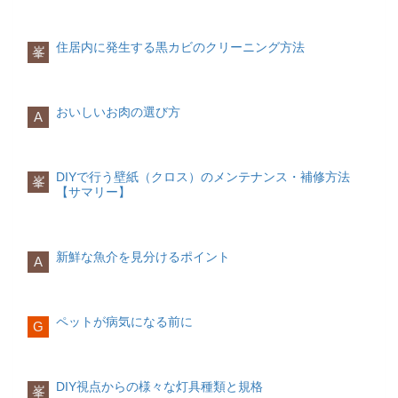
の方が危険ではありますが、その状況も
す。自分の猫に合わせて餌入れを選んで
滑車で止まる行動と少し似たような意味
幸せな気分になる
を守ることができる場所を確保すること
地域では野良猫の去勢に助成金が出る場
え過ぎないことが大切です。
含んで預けるようにしましょう。
あげましょう。
ですが遠くまでを見渡し、危険がないか
ペットをなでる事で幸せな気持ちになる
が生存上、とても大切でした。この野生
合もありますので確認してください。
音を聞いている状態です。一点を見つめ
とドーパミンとセロトニンの分泌が即さ
時代のなごりが、今でも縄張り意識とし
住居内に発生する黒カビのクリーニング方法
うさぎの歯石について
ているように見えますが、
峯
猫のおしっこの色
れます。幸福と福祉に関する２つのホル
て残っていると考えられています。
初期にかかる猫費用項目かかる費用猫の
うさぎにも口の中には億単位の細菌がい
ハムスターは聴力が非常に発達している
モンで、ストレスを軽減させます。
予防接種3,000円～5,000円トイレ3,000円
ます。歯石などがたまると、歯周病に進
ため遠くの音を拾って警戒しています。
猫のおしっこは、トイレで猫砂の下に猫
食器台について
一匹飼いのメリット
猫砂500円～1,000円キャリーケース5,000
み、さらに歯周病が進行すると歯肉が膿
シーツなどを使用している場合は、おし
命の大切さを理解できる
健康チェックもしっかりできる
円猫餌1,000円爪とぎ1,000円爪切り1,000
おいしいお肉の選び方
み、また全身にも細菌が回ることで、そ
A
■噛む・・・恐怖を感じている、食べ物と
っこが染み込んだシートの色で確認する
猫には食べやすい器の高さがあります。
責任感が生まれることで、ペットは自分
トイレでの便やおしっこの確認もしやす
円猫餌入れ・水入れ300円～1,000円猫を
のことが原因でさまざまな箇所で病気が
勘違い
ことができます。健康な猫のおしっこの
通常は大体が床から少し高いくらいの位
にとって大切なパートナーであるととも
く、猫の様子も確認しやすいです。
一生涯飼うということ
発生します。
ハムスターがある程度懐いているのにい
色は、黄色～琥珀色の間ぐらいの色で濁
置で上がっているものですが、猫が食事
に、保護していく相手であるという認識
猫を飼うということは、飼い主がその猫
きなり噛まれた！という経験がある人は
らずに透明です。人間の尿とあまり変わ
をする時に、器が床に近い高さにあると
が生まれます。人間よりも寿命が短いた
の健康を一生管理していくという責任が
気まぐれな性格
DIYで行う壁紙（クロス）のメンテナンス・補修方法
うさぎの歯については、歯石のケアをす
いるのではないでしょうか。
峯
りません。
低いため首が背骨よりも低い姿勢になり
め、ペットの死を経験することがあるで
あります。猫が病気をしないように、い
単独行動の性質を持つ猫にとれば、好き
【サマリー】
ることや歯石からの病気を発見するため
噛むことには大きく2つの意味があり恐怖
ます。そのように低い姿勢で食事するの
しょう。大切な存在とのお別れは深い悲
つまでも一緒に居られるように、これか
な時間に好きなことを自分のペースが好
にも、定期的に歯石を取りに病院に行く
を感じ攻撃をする時と食べ物と勘違いを
こんなおしっこは病気のサイン！？
は、関節にも負担がかかりお腹も圧迫さ
しみです。命の尊さを感じるでしょう。
らは正しい猫への知識も必要になるでし
きな猫の性格から、伸び伸びと暮らせる
のがいいでしょう。
した時です。
れます。また低すぎて餌が逆流すること
ょう。
でしょう。
恐怖を感じさせないように急に触ろうと
もあります。
赤色
家族が仲良くなる
新鮮な魚介を見分けるポイント
したるするのは噛まれないためにも避け
歯石で発生した細菌が原因の病気
A
血尿が出ています。膀胱や腎臓の病気が
リビングにペットが歩いているだけでみ
一匹飼いのデメリット
てください。
うさぎの歯に関連する病気の中でも、特
考えられ、急性腎不全は短時間で重症化
その場合は食事台を用意して、高さを出
んなの視線が１つに集まります。ちょっ
運動不足
に歯周病が原因で膿瘍になるケースが多
するので注意が必要です。
してあげることで関節への負担を軽減す
とした家族のケンカ中にペットがそばに
飼い主がおもちゃなどで遊ぶ時間がない
いといわれています。歯石や歯垢をほお
■金網をかじる(外に出たがる)・・・運動
ることができるのです。猫の首のライン
寄って入ってきたら、思わずケンカもス
と、刺激的なことが少なくなります。
ペットが病気になる前に
っておくと大きな病気にまで病巣が大き
G
不足でストレスが溜まっている
を真っ直ぐさせてあげましょう。そして
茶色
トップするでしょう。ペットがいるだけ
くなってしまうので、うさぎの歯石はほ
ケージの金網をかじったり、外に出たが
餌の吐き戻し対策にもなります。身長に
血尿ではなく「血色素尿」で、アレルギ
で共通の会話がなくなってしまった家庭
飼い主に依存気味になる
おっておくと歯根まで炎症が進み、膿が
るような行動はケージ内の環境に満足し
合わせて床から10㎝程度の位置に食器を
ーが原因であることが考えられます。
環境も変えてくれるのです。
コミュニケーションをとるものが、飼い
たまってくると、うさぎの食欲が著しく
ていない場合が多いそうです。
置いてあげると良いでしょう。
主以外にないため、飼い主がいないと不
DIY視点からの様々な灯具種類と規格
落ちてくるため、食べるのが遅い、よだ
滑車が用意されていなかったり、狭いケ
峯
オレンジ色