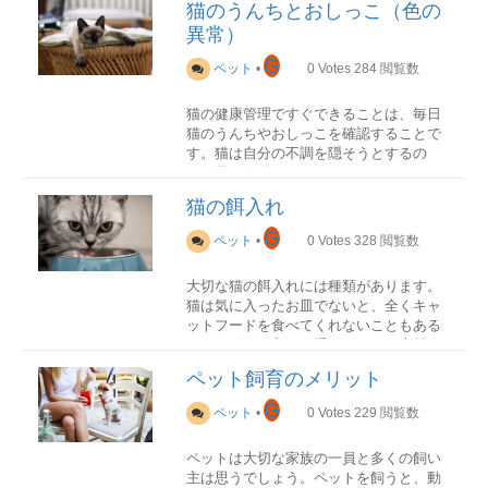
野良猫を可愛いからといって捕獲してい
猫のうんちとおしっこ（色の
することができます。ペットショップは
きなり室内で飼うということはなかなか
異常）
様々な形態があります。
できないでしょう。急に環境が変われ
G
ば、猫にストレスがかかります。まず
ペット
•
0
Votes
284
閲覧数
ペットショップが併用して経営トリミン
は、そのうちの雰囲気や人に慣れるまで
グサロンが運営ペットホテル専門で業務
時間をかけることが大切です。家に入る
猫の健康管理ですぐできることは、毎日
を行う
のを躊躇する猫もいます。気長にゆっく
猫のうんちやおしっこを確認することで
1頭1頭とゲージに分けて個別に管理する
りを心がけましょう。
す。猫は自分の不調を隠そうとするの
全頭を広い場所に集めて一緒に遊ばせる
で、早く気付けるように、日頃からうん
管理人と一緒に過ごす・・・・など
野良猫を飼う場合に、野良猫をそのまま
ちとおしっこの状態を把握しておくこと
選ぶのは飼い主次第ですが、必ず「動物
猫の餌入れ
家に向かい入れる場合と野良猫を保護し
が必要で、普段との違いを確認するのが
取扱業の登録」がされているかを確認し
た保護猫を譲渡して飼う場合がありま
ポイントです。排泄物で健康チェックを
ましょう。厳しい審査に合格した自治体
G
ペット
•
0
Votes
328
閲覧数
す。
していきましょう。
からの証明で、あるのとないのとでは大
違いです。
野良猫をそのまま飼うという場合
大切な猫の餌入れには種類があります。
長い間外にいる猫は、足の指先には泥や
猫は気に入ったお皿でないと、全くキャ
フンなど汚れがついており、体毛にはノ
ットフードを食べてくれないこともある
猫のうんちの色
ミやダニが付いていることもあります。
ので、猫の餌入れは重要で、また素材に
ペットホテルのサービスとは
まずは、清潔にすること、病気やケガを
よって重さや丈夫さなど特徴があり、そ
最近は利用者も多いため、以前は預けた
一般的な健康な猫のうんちは、このよう
ペット飼育のメリット
していないかの確認が必要です。まず猫
れぞれメリットデメリットがあります。
ら預けっぱなしというよりは、利用者の
な感じです。
の健康状態を把握する必要があります。
G
ペット
•
0
Votes
229
閲覧数
ニーズの高まりに合わせて応える形で、
これからは室内で飼うことになり、飼い
サービス内容も向上しています。
1日に1回～3回くらい（食事の回数と同じ
主が健康を管理していくことになるから
かプラス１回ほど）形がソーセージみた
ペットは大切な家族の一員と多くの飼い
です。動物病院に相談して診てもらいま
餌入れの種類
ペットを希望の期間に一時的に預かるこ
いな感じ、もしくはコロっとしていて拾
主は思うでしょう。ペットを飼うと、動
しょう。