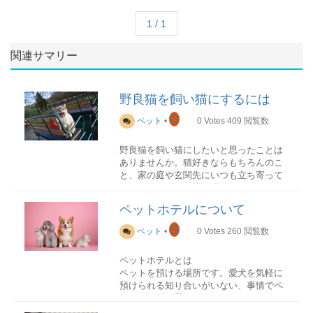
1 / 1
関連サマリー
野良猫を飼い猫にするには
G
ペット
•
0
Votes
409
閲覧数
野良猫を飼い猫にしたいと思ったことは
ありませんか。猫好きならもちろんのこ
と、家の庭や玄関先にいつも立ち寄って
くれる猫がいたら情が湧いてくることも
あります。
ペットホテルについて
しかし、簡単に飼い猫にというわけにも
G
ペット
•
0
Votes
260
閲覧数
いきません。野良猫を飼うためにはいく
つかの点があります。
ペットホテルとは
ペットを預ける場所です。愛犬を気軽に
預けられる知り合いがいない、事情でペ
ットを一匹で置いておくことができない
野良猫を保護するまで
など、そのようなときにペットをお願い