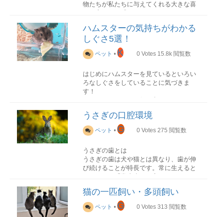
とペットが健康に過ごすことができるス
っても崩れない硬さがある拾った時に、
物たちが私たちに与えてくれる大きな喜
プラスチック
トレスフリーに過ごせる空間を提供する
猫砂があまりつかない適当な水分があ
びや安らぎを感じることはよくあります
野良猫を保護した保護猫を飼う場合
散歩やトリミングなどを行うところもあ
り、つやがある匂いはあるが異臭ではな
が、ペットを飼うときのメリットとは何
譲渡会は、保護猫を公開し飼い主を探す
ハムスターの気持ちがわかる
軽くて割れないのがプラスチック製の餌
るインターネットでペットの様子を見る
いうんち以外のものが混ざっていない
か。
場として活用されています。野良猫を保
入れで、扱いやすくデザインも豊富なの
しぐさ5選！
ことができるペットホテルの相場
（未消化の食べ物や異物）
護した人が、自分は飼えないが飼える人
も嬉しいポイントです。飼い主とお揃い
ペットホテルの相場もほてるによって違
うんちはすぐ処理しないで「硬さ」
がいたら命を助けてほしいという願いも
K
のカラーに揃えたり、部屋のイメージに
ペット
•
0
Votes
15.8k
閲覧数
いがあります。最低でも1泊2日で2,000
「色」「臭い」を観察しましょう。違う
含まれています。譲渡するということか
合わせたりして選ぶこともできます。子
円、日帰りは1,000円くらいはかかるでし
色のうんちが出る、うんちが出ない、何
ストレスの軽減
ら、すぐ引き渡しができるようにその猫
猫にはお手頃なプラスチック製がおすす
ょう。動物病院やペットショップにくっ
回もうんちが出る場合は、便秘や下痢、
はじめにハムスターを見ているといろい
普段の生活の中では、どうしても気にな
たちはすでに病院などで検査済で、中に
めです。しかし、あまり軽いものは猫が
ついている場合は、それより少し高めの
もしくは病気などの何かしらの原因があ
ろなしぐさをしていることに気づきま
るのはストレスがたまることです。ペッ
はワクチンを打ったり、去勢をしている
前足でひっくり返してしまうことがある
ところが多いです。ペットホテル専門店
りますので注意する必要があります。今
す！
トを飼うとそのストレスが軽減されま
場合もあります。成猫というよりも、産
ので気を付けましょう。また傷がつきや
では、1泊あたり3,500円～5,000円ほどで
回は色についてまとめました。
そんなしぐさをみて何を考えているんだ
す。特に人間同士での関係のストレスは
み捨てれた子猫を保護したという場合が
すく、その部分から細菌が入り込みやす
す。より良いサービスが受けられるほど
ろうと思うことはありませんか？
人間ではない何かに触れることで軽減さ
多いでしょう。
うさぎの口腔環境
いというデメリットもあります。
料金が高くなるでしょう。
こんなうんちは要注意赤色
今回は誰もが見たことのあるハムスター
れます。ぬくもりを感じたりするペット
猫が赤色のうんちをする時には、大腸や
のしぐさからわかる気持ちをご紹介いた
G
が良いです。
本当に野良猫なのか判断する
ペット
•
0
Votes
275
閲覧数
ステンレス
ペットホテルのメリット
肛門から出血している可能性があるでし
します。
外にいる子猫の場合は野良猫の可能性も
ペットの様子におかしいところがない限
ょう。赤いのは血液の色で、肛門に近い
孤独感を感じさせない
大きいですが、成猫で、野良猫なのに人
うさぎの歯とは
ステンレスの餌入れは、銀色で清潔感が
りは預かってもらえます。突然の用事
場所からの出血による血便です。便秘に
できるだけ気持ちを分かってあげて快適
ペットを飼うと、常にそばにぬくもりを
間に対して恐怖感があまり感じられず、
うさぎの歯は犬や猫とは異なり、歯が伸
あり、丈夫で衛生的です。また傷がつき
や、ペットを連れていけない時などに行
よる硬いうんちが直腸や肛門を傷づけて
に過ごせるようにお手伝いしてあげてく
感じることができます。特に世話をする
やたらと人馴れしているという場合は、
び続けることが特長です。常に生えると
にくく手入れがしやすいのが特徴です。
きつけのホテルを決めておくといざとい
しまうケースが多いようですが、1週間以
ださい。
ことで必要とされていると感じることが
人が飼っていたことがあるかもしくは現
いうことで「常生歯」と言います。うさ
錆びにくく汚れも落ちやすく種類は少な
うときにも便利で安心です。
上も赤色のうんちが続くようであれば病
できるために、孤独な気持ちにならない
在ペットである可能性があります。体が
ぎは草食動物なので、草などを奥歯です
めですが、見た目のシンプルさと使いや
気の可能性も考えられます。
ハムスターの代表的なしぐさ顔を手でこ
のです。
猫の一匹飼い・多頭飼い
汚い、いつも外にいるからということだ
りつぶして咀嚼するので、その時に一緒
すさに魅力があります。しかし金属性な
ご飯
する滑車で止まる(走った後)後ろ足で立つ
けで野良猫と判断してはいけません。い
に歯もすり減ります。ですから正常なう
ので冬は冷たく感じる場合やステンレス
G
飼い主さんの意向に沿った形であげるこ
黒色
噛む金網をかじる(外に出たがる)
ペット
•
0
Votes
313
閲覧数
つも家に立ち寄るからというのは、ただ
運動不足の解消
さぎでは歯が伸びすぎてしまうことはあ
特有の質感やにおいに敏感に反応する猫
とができ、いつも食べているご飯であげ
猫が黒色のうんちをする時には、動物性
■顔を手でこする・・・「毛づくろい」を