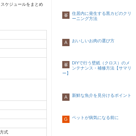
、スケジュールをまとめ
住居内に発生する黒カビのクリ
峯
ーニング方法
おいしいお肉の選び方
A
DIYで行う壁紙（クロス）のメ
峯
ンテナンス・補修方法【サマリ
ー】
新鮮な魚介を見分けるポイント
A
ペットが病気になる前に
G
方式