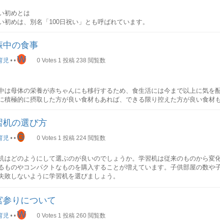
い初めとは
い初めは、別名「100日祝い」とも呼ばれています。
時代から実施されており、「赤ちゃんが一生食べるものに困らないこと」そ
」を願う歴史のある伝統行事です。
娠中の食事
W
い初めの時期
育児
•
•
0
Votes
1
投稿
238
閲覧数
00日祝い」とも呼ばれているように、お食い初めは生後100日前後で実施し
生後110日、120日に実施することもあります。
この日にしなければいけないという決まりはありませんが、一般的には生後1
中は母体の栄養が赤ちゃんにも移行するため、食生活には今まで以上に気を
実施することが多いです。
に積極的に摂取した方が良い食材もあれば、できる限り控えた方が良い食材
い初めに必要なものお食い初めの料理
十日、お腹の中で赤ちゃんをしっかりと育てるためにも、妊娠中の食生活に
い初めの献立は、焼き魚（尾頭付きの鯛）、赤飯、吸い物（蛤）、煮物、香
習机の選び方
んのためにできる最初のお仕事です。
です。
G
育児
•
•
0
Votes
1
投稿
224
閲覧数
り中（妊娠初期）の食事
魚
初期は、多くの母親がつわりに悩まされます。気分が優れず、思うように食
魚は祝い事ですので鯛が定番ですが、尾頭付きのものであれば他のお魚でも
机はどのようにして選ぶのが良いのでしょうか。学習机は従来のものから変
れません。
い物は、「将来、素敵な伴侶に出会えますように」という意味合いのある縁
るものやコンパクトなものを購入することが増えています。子供部屋の数や
ですが、あさりなど他の貝でも良いです。煮物や香の物
失敗しないように学習机を選びましょう。
ゃんの栄養が不足していないか心配になるかもしれませんが、大丈夫。母体
や香の物は各家庭により具材は様々ですが、おせち料理に使われるような縁
、胎盤が完成する妊娠16週頃からと言われていますので、体調が悪い時は無
すすめです。 食器、祝い箸食器
宮参りについて
事を取ろうとする必要はありません。
い初め用の漆器を使います。男の子は朱色の漆器、女の子は外側が黒色、内
一般的です。しかしながら最近では、離乳食用の食器をお食い初め食器とし
W
前にチェック置き場所はどこにするのか
育児
•
•
0
Votes
1
投稿
260
閲覧数
中におすすめの食材
祝い箸