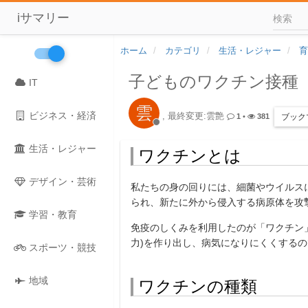
iサマリー
ホーム
カテゴリ
生活・レジャー
育
子どものワクチン接種
IT
雲
ビジネス・経済
, 最終変更:雲艶
ブック
1
•
381
生活・レジャー
ワクチンとは
デザイン・芸術
私たちの身の回りには、細菌やウイルス
られ、新たに外から侵入する病原体を攻
学習・教育
免疫のしくみを利用したのが「ワクチン」
力)を作り出し、病気になりにくくする
スポーツ・競技
地域
ワクチンの種類