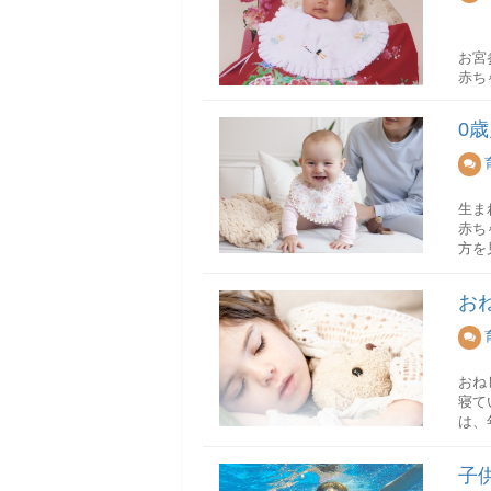
学習
必要
お祝
勉強
材は
石の
くと
歯固
お宮
に洗
葉酸
赤ち
机の
なお
※赤
参り
学校
する
もに
った
0
ブロ
お食
※母
お宮
椅子
お食
お宮
学習
養い
※地
あさ
てサ
生ま
性、
※母
を保
赤ち
男の
基本
方を
赤ち
生後3
牛乳
養い
ただ
一方
収納
才能
決め
お
以下
収納
脳科
ます
赤飯
スが
ゃん
→歯
アル
今後
お料
お宮
※流
部屋
よう
お宮
おね
子供
生後
す。
寝て
ビー
ょう
男の
は、
※リ
や和
一連
白羽
いわ
体・
料理
最近
非加
学習
そう
子
えて
たい
現在