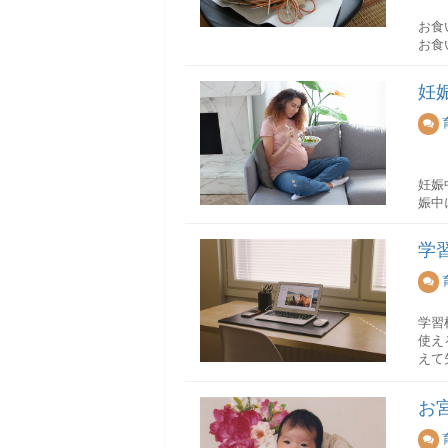
お食
お食
平安
こと
妊
お食
「1
ては
必ず
妊娠
日に
娠中
お食
十月
お食
学
ちゃ
ード
つわ
焼き
妊娠
焼き
学習
もし
お吸
使え
定番
えて
赤ち
煮物
のは
がお
お
た食
お食
とが
買う
妊娠
す。