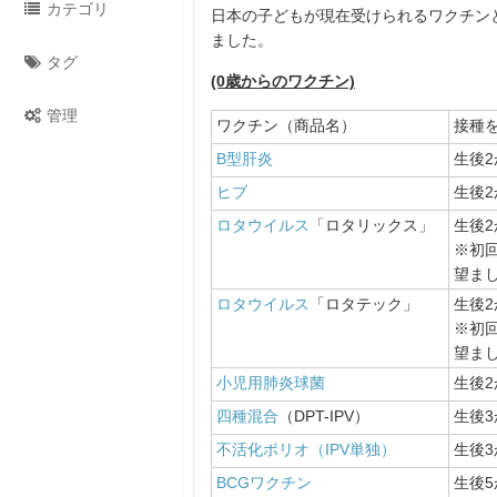
カテゴリ
日本の子どもが現在受けられるワクチン
ました。
タグ
(0歳からのワクチン)
管理
ワクチン（商品名）
接種
B型肝炎
生後
ヒブ
生後2
ロタウイルス
「ロタリックス」
生後2
※初回
望ま
ロタウイルス
「ロタテック」
生後2
※初回
望ま
小児用肺炎球菌
生後2
四種混合
（DPT-IPV）
生後3
不活化ポリオ（IPV単独）
生後3
BCGワクチン
生後5