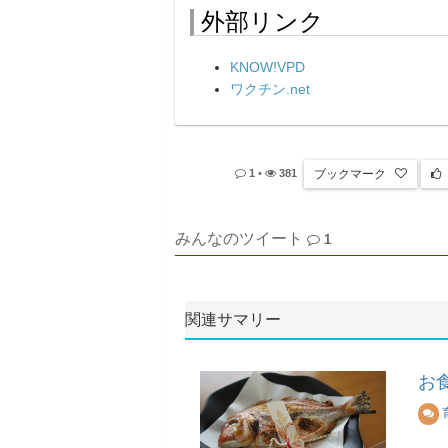
外部リンク
KNOW!VPD
ワクチン.net
ブックマーク
1
•
381
みんなのツイート
1
関連サマリー
お