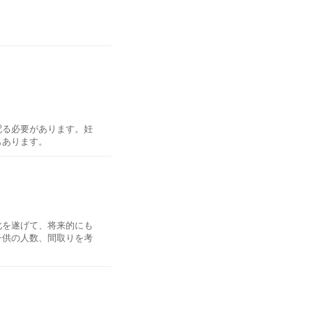
して「健やかに成長する
ます。ただし、地域によっ
00日を過ぎた後の大安吉
配る必要があります。妊
もあります。
気を配ることはママが赤
の物（漬物）がスタンダ
事が取れない日が続くか
構いません。お吸い物
化を遂げて、将来的にも
起物の蛤を入れることが
子供の人数、間取りを考
の栄養が赤ちゃんに届く
起物の具材を用意するの
理に栄養バランスの取れ
側が朱色の漆器を使うこ
て使う方も増えていま