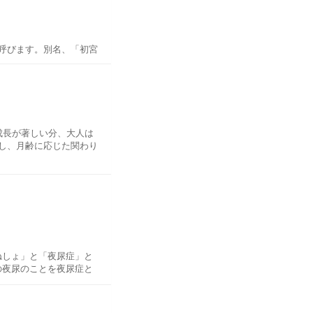
リビング学習が効果的な
。妊娠中におすすめの食
机の置き場所を決めてお
を行います。
くは海や川で拾い、綺麗
呼びます。別名、「初宮
売されているものを購入
したことを報告するとと
多くあります。余裕を持
は、子供の成長に合わせ
ゃんが男の子の場合は男
る子供が常に正しい姿勢
成長が著しい分、大人は
緒に展示していますが、
し、月齢に応じた関わり
が一般的です。
親の体調を見て日取りを
娠中に控えるべき食材は
するのが良いとされてい
どのくらいの収納スペー
ています。0歳児の赤ち
の物赤飯→吸い物→赤飯
方が、いかに赤ちゃんの
は「丈夫な歯が生えます
歯茎に祝い箸をあてま
に向かう習慣がつくでし
ねしょ」と「夜尿症」と
ルな学習机ならリビング
の夜尿のことを夜尿症と
・早産のリスク
す。
族同士で祝膳に盛られた
する音やおもちゃに嬉し
みでお参りされる方も増
娠中に摂取量に気をつけ
ぶといいでしょう。