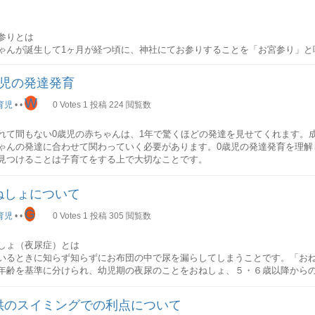
机は子供部屋に置くものと考えますが、最近は家族が集まる場所で勉強する
な栄養素を食事から補うことは、赤ちゃんの成長のためにも大切なことです
い事で使用される祝い箸も忘れず用意しましょう。 歯固めの石
法として注目されています。子供部屋に限らずスペースを確認した上で学習
以下の通りですので、ぜひ、食事の中に摂り入れるようにしましょう。
ように丈夫な歯が生えてくるように祈りを込めて、固い小石で歯固めの儀式
いいでしょう。
めの石は1センチほどの大きさのものを用意します。神社でお借りする、もし
参りとは
った上で使用します。
ゃんが誕生して1ヶ月が経つ頃に、神社にてお参りすることを「お宮参り」と
サイズ
、最近では歯固め用の石が販売されていますので、衛生面で気になる方は販
ちゃんの先天性異常のリスクを軽減
」「初宮詣」「宮参り」とも言います。お宮参りは、赤ちゃんが無事に誕生
で使用する教科書やプリントなどは、A4サイズを基準に作られているものが
のも一つです。
、今後の健やかな成長をお祈りすることが目的の行事です。
サイズの机がおすすめです。
歳児の発達発育
ッコリー 小松菜 ほうれん草 納豆 とうもろこし など鉄分
W
い初めの手順 養い親を決める
親の貧血予防
参りの時期
育児
•
•
0
Votes
1
投稿
224
閲覧数
について
い初めで赤ちゃんに食べさせる役目は「養い親」がします。
参りを行う時期は、以下の通りです。
机のイスにはいくつか種類があります。ほとんどの椅子に共通していること
親とは、お食い初めに参加する近親者の中で、最年長の方を指します。赤ち
域によって異なる場合がございます。
り レバー 切り干し大根 豆乳 などカルシウム
イズ変更ができるということです。椅子は毎日座る物ですので、成長期にあ
れて間もない0歳児の赤ちゃんは、1年で驚くほどの発達を見せてくれます。
女の子の場合は女性が養い親を務めます。
親の骨粗しょう症予防
てるものを選びましょう。なお、お店ではほとんどが机とイスはセットで一
ゃんの発達に合わせて関わっていく必要があります。0歳児の発達発育を理解
子 女の子 生後31日~32日目
は別売りなのでその場合は好きなイスを組み合わせる事が可能です。
見つけることは子育てをする上で大切なことです。
ゃんに食べさせる真似をする
2日~33日目
 ヨーグルト 木綿豆腐 など妊娠中に控えるべき食材
親が赤ちゃんに食べさせる真似をします。この時、食べさせる順番は、以下
し、必ずしも上記の時期に行う必要はありませんので、天候やお子様・ご両
で妊娠中に摂取することで、赤ちゃんに悪影響を及ぼす食材もあります。妊
力について
逓減（ていげん）の法則
ると良いでしょう。一般的にはお子様の1ヶ月健診が終わった後にお宮参りを
ねしょについて
の通りです。
力の量によって引き出しの数や棚がいるのかなど必要なものが絞られます。
学において、「人間の才能を最大限に引き出せるのは0歳の時である」とされ
。
→吸い物→赤飯→焼き魚赤飯→吸い物→赤飯→煮物赤飯→吸い物→赤飯→香
必要なのか、決めておくといいでしょう。
は、それだけ可能性に満ち溢れています。同時に、0歳児の赤ちゃんとの接し
G
育児
•
•
0
Votes
1
投稿
305
閲覧数
固めの石赤飯→吸い物→赤飯
コール
において大切であるかがわかります。
理は祝い箸で少しだけ掴み、赤ちゃんの口元に持っていきます。歯固めの石
参りの服装赤ちゃんの服装
産や赤ちゃんの発達遅延、中枢神経障害のリスク
とのコーディネート
に」と願いを込めながら、祝い箸で歯固めの石を触り、そのまま赤ちゃんの
参りでは、赤ちゃんも正装をするのが一般的です。
しょ（夜尿症）とは
に好まれやすいキャラクターや、カラフルなデザインの学習机を選べば、机
0〜2ヶ月
いるときに知らず知らずにお布団の中で尿を漏らしてしまうことです。「お
ル ワイン 日本酒 など生物
。しかしリビングに置く場合では、調和がとれないこともあります。シンプ
子 女の子 白羽二重+祝着（黒や紺・竜などの勇ましい柄）
年齢を基準に分けられ、幼児期の夜尿のことをおねしょ、５・６歳以降から
ステリア症や赤ちゃんが先天性トキソプラズマ症を引き起こすリスク、流産
室など、どの部屋にも合わせやすく大人になっても使えるメリットがありま
の流れが完了すれば、お食い初めの儀式は終了です。儀式の後は、家族や親
二重+祝着（赤やピンク・花などの華やかな柄）
れています。
心の発達手足を活発に動かす「あー」「うー」と声を出す人の顔や物を追視
を楽しむと良いでしょう。
では、ベビードレスやカバーオールに祝着を掛ける、またはベビードレスの
熱のナチュラルチーズ 生ハム ユッケなどの生肉 スモークサーモン など妊
机の種類
に反応する関わり方のポイント
供のスイミングでの利点について
います。
食材
どのように使いたいのかということと合わせて、将来的な使い方も考えて選