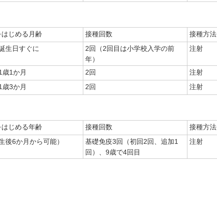
をはじめる月齢
接種回数
接種方法
の誕生日すぐに
2回（2回目は小学校入学の前
注射
年）
1歳1か月
2回
注射
1歳3か月
2回
注射
をはじめる年齢
接種回数
接種方法
（生後6か月から可能）
基礎免疫3回（初回2回、追加1
注射
回）、9歳で4回目