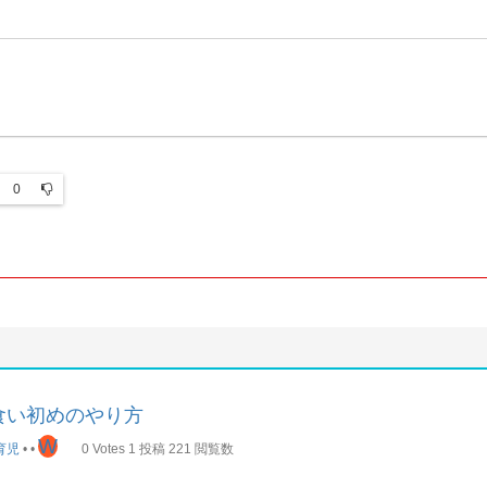
0
食い初めのやり方
W
育児
•
•
0
Votes
1
投稿
221
閲覧数