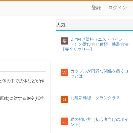
登録
ログイン
人気
DIY向け塗料（ニス・ペイン
峯
ト）の選び方と種類・塗装方法
【完全サマリー】
カップルが円満な関係を築くコ
W
ツとは
と体の中で抗体などが作
北陸新幹線 グランクラス
体)に対する免疫(抵抗
G
猫の飼い方（初心者向けのポイ
こ
ント）