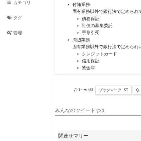
カテゴリ
付随業務
固有業務以外で銀行法で定められ
タグ
債務保証
社債の募集委託
手形引受
管理
周辺業務
固有業務以外で銀行法で定められ
クレジットカード
信用保証
貸金庫
ブックマーク
1
•
451
みんなのツイート
1
関連サマリー