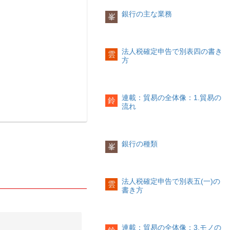
銀行の主な業務
峯
法人税確定申告で別表四の書き
雲
方
連載：貿易の全体像：1.貿易の
鈴
流れ
銀行の種類
峯
法人税確定申告で別表五(一)の
雲
書き方
連載：貿易の全体像：3.モノの