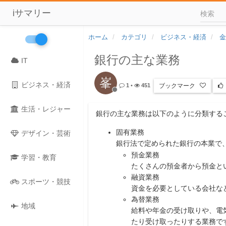
iサマリー
ホーム
カテゴリ
ビジネス・経済
金
銀行の主な業務
IT
峯
ビジネス・経済
ブックマーク
1
•
451
生活・レジャー
銀行の主な業務は以下のように分類する
固有業務
デザイン・芸術
銀行法で定められた銀行の本業で
預金業務
学習・教育
たくさんの預金者から預金と
融資業務
スポーツ・競技
資金を必要としている会社な
為替業務
地域
給料や年金の受け取りや、電
たり受け取ったりする業務で