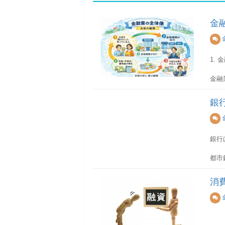
金
1.
金融
国の
銀
2.
金融
銀行
お金
都市
全国
金融
を持
消
地方
お金
通常
を持
利息
日本
ネッ