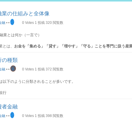
融業の仕組みと全体像
S
金融
•
•
0
Votes
1
投稿
320
閲覧数
 金融業とは何か（一言で）
業とは、
お金を「集める」「貸す」「増やす」「守る」ことを専門に扱う産
経済活動は、金融業を通じて資金が循環することで成り立っています。
行の種類
 金融業の全体像（お金の流れ）
峯
金融
•
•
0
Votes
1
投稿
372
閲覧数
の基本構造は、次の循環です。
は以下のように分類されることが多いです。
を預けたい人・余っている人
銀行
規模で銀行サービスを提供する銀行です。多くの場合国際的な取引も行いま
機関が仲介
つことは強みです。地方銀行
費者金融
都市に密着する銀行です。地域密着型のサービスを提供することは強みです
を必要とする人・企業
の銀行業務に加えて「信託業務」を行うことが許されている銀行です。相続
S
金融
•
•
0
Votes
1
投稿
398
閲覧数
っています。外国銀行
・手数料・運用益が発生
国外に本店がある銀行です。新たな形態の銀行
トバンク等 代表的なものが「ネットバンク」あとはATM決済を基本とした