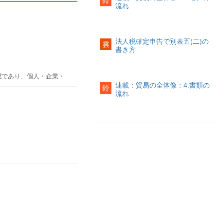
鈴
流れ
法人税確定申告で別表五(二)の
雲
書き方
業
であり、個人・企業・
連載：貿易の全体像：4.書類の
鈴
流れ
す。全国的なサービス網
。信託銀行
や不動産仲介などに強み
「セブン銀行」、商業施設