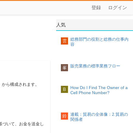
登録
ログイン
人気
総務部門の役割と総務の仕事内
雲
容
販売業務の標準業務フロー
峯
」から構成されます。
How Do I Find The Owner of a
B
Cell Phone Number?
連載：貿易の全体像：2.貿易の
鈴
関係者
基づいて、お金を送金し