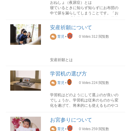
おねしょ（夜尿症）とは
寝ているときに知らず知らずにお布団の
中で尿を漏らしてしまうことです。「お
ねしょ」と「夜尿症」とは、年齢を基準
に分けられ、幼児期の夜尿のことをおね
安産祈願について
しょ、５・６歳以降からの夜尿のことを
夜尿症といわれています。
W
育児
•
0
Votes
312
閲覧数
尿と膀胱の関係
安産祈願とは
安産祈願とは、妊娠5ヶ月を迎える頃に、
おねしょの原因が、子供の性格の問題や
母子ともに健康に出産できることを祈
保護者の育て方の問題だといわれること
学習机の選び方
り、神社にご祈祷に行く風習です。
がありますが、これは間違った考え方で
G
育児
•
0
Votes
224
閲覧数
す。尿をためる膀胱の大きさと眠ってい
安産祈願当日の流れ
る間に作られるおしっこの量が重要で、
安産祈願当日の流れは神社によっても異
夜間の尿の量が多い、夜間の膀胱容量が
学習机はどのようにして選ぶのが良いの
なりますが、以下が一般的です。
小さいなどうまくバランスがとれていな
でしょうか。学習机は従来のものから変
いことが原因で起こります。
化を遂げて、将来的にも使えるものやコ
受付でご祈祷のお申し込みお祓いご祈祷
ンパクトなものを購入することが増えて
贈与品の受け取り
体が冷える
います。子供部屋の数や子供の人数、間
申し込みは、神社指定の申し込み用紙に
お宮参りについて
取りを考えて失敗しないように学習机を
氏名や住所、妊娠週数など必要な事項を
また体の冷えも夜尿を増やす原因のひと
選びましょう。
W
育児
•
0
Votes
259
閲覧数
記入し、受付に提出します。申し込み時