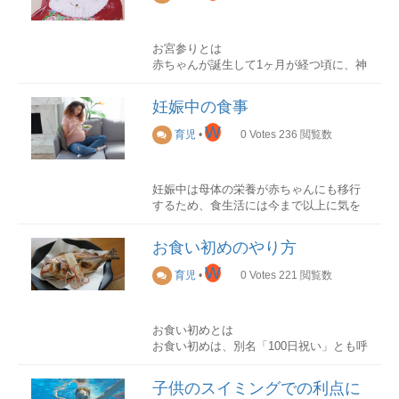
つです。体が冷えることで尿の量が増え
に、初穂料としてご祈祷代をお支払いし
て膀胱が収縮するので気をつけましょ
ます。また、受付時に腹帯をお渡しする
う。冬場は冷えて汗の量が減る分、尿の
必要がある神社もあります。
お宮参りとは
量が増えるのでおねしょの頻度もあわせ
買う前にチェック置き場所はどこにする
赤ちゃんが誕生して1ヶ月が経つ頃に、神
て増えるようです。
のか
安産祈願に行く時期
社にてお参りすることを「お宮参り」と
学習机は子供部屋に置くものと考えます
呼びます。別名、「初宮参り」「初宮
おねしょには3タイプある
が、最近は家族が集まる場所で勉強する
妊娠中の食事
詣」「宮参り」とも言います。お宮参り
リビング学習が効果的な勉強法として注
安産祈願に行く時期は、妊娠5ヶ月目の最
は、赤ちゃんが無事に誕生したことを報
W
多尿型
目されています。子供部屋に限らずスペ
育児
•
0
Votes
236
閲覧数
初に迎える戌の日とされています。たく
告するとともに、今後の健やかな成長を
膀胱容量は正常ですが、夜間尿量が多い
ースを確認した上で学習机の置き場所を
さん子供を産む犬に例えて、戌の日は安
お祈りすることが目的の行事です。
のが特徴です。抗利尿ホルモンの分泌が
決めておくといいでしょう。
産のシンボルであるとも言われているの
足りない。塩分・たんぱく質の過剰摂取
妊娠中は母体の栄養が赤ちゃんにも移行
です。
お宮参りの時期
も影響します。
机のサイズ
するため、食生活には今まで以上に気を
お宮参りを行う時期は、以下の通りで
学校で使用する教科書やプリントなど
配る必要があります。妊娠中に積極的に
しかし、必ず戌の日である必要はありま
す。
膀胱型
は、A4サイズを基準に作られているもの
摂取した方が良い食材もあれば、できる
せん。戌の日は多くの妊婦さんで混雑が
※地域によって異なる場合がございま
お食い初めのやり方
膀胱容量が基準より少なく、夜間尿量は
が多くあります。余裕を持ったサイズの
限り控えた方が良い食材もあります。
予想されますので、一番は妊婦さんの体
す。
正常であるというパターンです。膀胱に
机がおすすめです。
W
調や天候などを優先し、行きやすい時期
育児
•
0
Votes
221
閲覧数
ためられる尿が少ない、副交感神経の作
十月十日、お腹の中で赤ちゃんをしっか
にお参りをすることです。
男の子 女の子 生後31日~32日目
用が強いなど、膀胱が不十分いうことに
椅子について
りと育てるためにも、妊娠中の食生活に
生後32日~33日目
なります。
学習机のイスにはいくつか種類がありま
気を配ることはママが赤ちゃんのために
安産祈願の準備安産祈願を行う神社につ
ただし、必ずしも上記の時期に行う必要
す。ほとんどの椅子に共通していること
お食い初めとは
できる最初のお仕事です。
いて調べる
はありませんので、天候やお子様・ご両
混合型
は、子供の成長に合わせてサイズ変更が
お食い初めは、別名「100日祝い」とも呼
どこの神社にお参りするのかを決めまし
親の体調を見て日取りを決めると良いで
多尿型と膀胱型の原因のどちらも該当し
できるということです。椅子は毎日座る
ばれています。
つわり中（妊娠初期）の食事
ょう。安産祈願で有名な神社は、戌の日
しょう。一般的にはお子様の1ヶ月健診が
ている状態です。膀胱容量は小さく、夜
物ですので、成長期にある子供が常に正
平安時代から実施されており、「赤ちゃ
妊娠初期は、多くの母親がつわりに悩ま
子供のスイミングでの利点に
に参拝すると混雑する可能性もあります
終わった後にお宮参りをするのが良いと
間尿量は多いという状態のことをいいま
しい姿勢を保てるものを選びましょう。
んが一生食べるものに困らないこと」そ