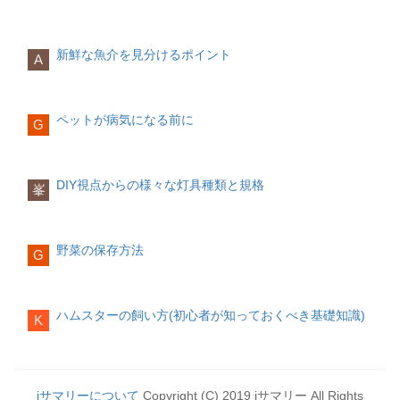
売されているものを購入するのも一つで
ざまなリスクを引き起こす場合がありま
セルフカメラで撮影する 出張撮影を依頼
なことがバランス感覚の向上につながり
子様を叱ることは解決にはなりません。
さまざまな「コンセプトデスク」 が登場
生後3〜4ヶ月
す。
す。摂取量に気をつけたほうが良い食材
する フォトスタジオで撮影する
ます。
昇降式デスク
は、以下の通りです。
※出張撮影やフォトスタジオでの撮影は
また治る時期は、子供によって異なるこ
子供の成長に合わせ、棚の置き方をいろ
新鮮な魚介を見分けるポイント
お食い初めの手順 養い親を決める
事前予約が必要です。
とから、お子様の成長を見守ることが大
反応能力
A
いろなパターンに何通りも変えられるタ
体・心の発達笑顔を見せる指しゃぶりを
お食い初めで赤ちゃんに食べさせる役目
カフェイン
切です。寝る前の水分や、寝る前にトイ
泳ぐときには水の中では呼吸をしないの
イプ
する首が座るあやすと声を出して笑う関
は「養い親」がします。
※過剰摂取による、母親の高血圧や赤ち
レに行く習慣をつくるなど工夫をした
当日の持ち物リスト
で、自分のタイミングで適切な息つぎを
わり方のポイント
養い親とは、お食い初めに参加する近親
ゃんの成長阻害のリスク
り、子供には必ず治るのだということを
生後1ヶ月頃の赤ちゃんを連れてのお出か
しなくては、なりません。息継ぎをする
ベッドデスク
首座りを促すために、赤ちゃんをうつ伏
者の中で、最年長の方を指します。赤ち
ペットが病気になる前に
話したり、安心することを心掛けていく
けですので、赤ちゃんグッズは必須で
タイミングを考えながら泳ぎますが、そ
G
お部屋をトータルコーディネートできる
せにし頭をあげる練習をしましょう。た
ゃんが男の子の場合は男性、女の子の場
必要があります。みんながサポートし、
す。お宮参り当日には以下のものを持ち
コーヒー エナジードリンク 紅茶 など
のことで判断力や、反応能力を向上させ
だし、うつ伏せ時は窒息のリスクがあり
合は女性が養い親を務めます。
自分で直そうというやる気を起こさせる
歩くと安心です。
妊娠中の摂取量の目安は、カフェイン
ることに役立ちます。
ツインタイプ
ますので、大人が必ず側で見守ってくだ
ようにサポートしていきましょう。
300mg/日（約2カップ分）が理想です。
兄弟・親子で使える
さい。
DIY視点からの様々な灯具種類と規格
赤ちゃんに食べさせる真似をする
哺乳瓶、粉ミルク、お湯（
※ミルクの場
峯
養い親が赤ちゃんに食べさせる真似をし
合
ビタミンA
） 授乳ケープ（
※母乳の場合
） オム
おもちゃを握ることができますので、
ます。この時、食べさせる順番は、以下
ツ、お尻ふき、ごみ袋 タオル 着替え お
※過剰摂取による、赤ちゃんの器官形成
色々なおもちゃを用意して遊ばせるのも
が一般的です。
くるみ 保険証、母子手帳 日傘、扇子（
異常のリスク
※
最近の傾向
一つです。ただし、なんでも口に持って
野菜の保存方法
夏の場合
） 赤ちゃん用の靴下、帽子、羽
G
親が子供に泳ぎを教えることは、思うよ
素材や質感の重視
いってしまうので、赤ちゃんの誤飲の可
赤飯→吸い物→赤飯→焼き魚赤飯→吸い
織りもの（
※冬の場合
）
うなぎ レバー など
うにうまく運ばないということもあるで
能性のあるおもちゃは避けましょう。
物→赤飯→煮物赤飯→吸い物→赤飯→香
妊娠中の摂取量の目安は、レバーであれ
しょう。そのようなときには、スイミン
必要な物だけをセレクトする
の物赤飯→吸い物→赤飯→歯固めの石赤
ば串焼きを週1本まで、うなぎであればか
グスクールに通うことも手段のひとつで
生後5〜6ヶ月
​ハムスターの飼い方(初心者が知っておくべき基礎知識)
飯→吸い物→赤飯
ば焼きを週1回までが理想です。
K
す。
祖父母の国産メーカーへのこだわり
お料理は祝い箸で少しだけ掴み、赤ちゃ
んの口元に持っていきます。歯固めの石
水銀
スイミングスクールを利用する時指導方
は「丈夫な歯が生えますように」と願い
体・心の発達寝返りをする少しの間お座
組み替え式デスクが人気
※過剰摂取により、中枢神経発達障害の
針があっているか
を込めながら、祝い箸で歯固めの石を触
りができる大人が食べているものが気に
リスク
通う目的は何なのかということをよく考
iサマリーについて
Copyright (C) 2019 iサマリー All Rights
り、そのまま赤ちゃんの歯茎に祝い箸を
なり始める人見知りが始まる関わり方の