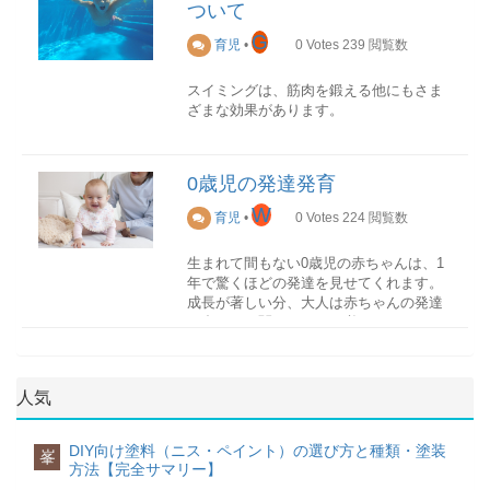
されます。気分が優れず、思うように食
ので、事前に下調べをしておくことが大
されています。
ついて
す。
なお、お店ではほとんどが机とイスはセ
して「健やかに成長すること」を願う歴
事が取れない日が続くかもしれません。
切です。
ットで一緒に展示していますが、基本は
史のある伝統行事です。
G
育児
•
0
Votes
239
閲覧数
お宮参りの服装赤ちゃんの服装
別売りなのでその場合は好きなイスを組
抗利尿ホルモン
赤ちゃんの栄養が不足していないか心配
腹帯を用意する
お宮参りでは、赤ちゃんも正装をするの
み合わせる事が可能です。
睡眠中の尿をコントロールするホルモン
お食い初めの時期
になるかもしれませんが、大丈夫。母体
ご祈祷の際に必要なので、腹帯は事前に
が一般的です。
スイミングは、筋肉を鍛える他にもさま
で、夜の間に多く分泌されます。赤ちゃ
「100日祝い」とも呼ばれているように、
の栄養が赤ちゃんに届くのは、胎盤が完
購入しておきましょう。ただし、神社に
ざまな効果があります。
んの頃から分泌されるのではなく、成長
収納力について
お食い初めは生後100日前後で実施しま
成する妊娠16週頃からと言われています
よっては初穂料の中に腹帯の料金が含ま
男の子 女の子 白羽二重+祝着（黒や紺・
とともに発達し5・６歳前後（小学校入学
収納力の量によって引き出しの数や棚が
す。ただし、地域によっては生後110日、
ので、体調が悪い時は無理に栄養バラン
れており、神社からもらえる場合もあり
竜などの勇ましい柄）
バランスの取れた体
時）で分泌が安定してくるホルモンで
いるのかなど必要なものが絞られます。
120日に実施することもあります。
スの取れた食事を取ろうとする必要はあ
ます。
白羽二重+祝着（赤やピンク・花などの華
水中では浮力によって、骨や関節に負担
す。
どのくらいの収納スペースが必要なの
必ずこの日にしなければいけないという
0歳児の発達発育
りません。
やかな柄）
をかけずに全身運動ができます。成長が
か、決めておくといいでしょう。
決まりはありませんが、一般的には生後
初穂料を準備する
最近では、ベビードレスやカバーオール
著しい幼児期に負担をかけずに体ができ
W
100日を過ぎた後の大安吉日に実施するこ
治るの？
育児
•
0
Votes
224
閲覧数
妊娠中におすすめの食材
祈祷料として、初穂料を準備しましょ
に祝着を掛ける、またはベビードレスの
るでしょう。バランスのとれた筋力と体
とが多いです。
部屋とのコーディネート
必要な栄養素を食事から補うことは、赤
う、相場は
5000円〜10000円
です。神社
みでお参りされる方も増えています。
力をつくります。
子供に好まれやすいキャラクターや、カ
おねしょはそのうち治るといわれていて
ちゃんの成長のためにも大切なことで
生まれて間もない0歳児の赤ちゃんは、1
によっては指定の金額を定めている場合
ラフルなデザインの学習机を選べば、机
お食い初めに必要なものお食い初めの料
も、時期については不安に思うことがあ
す。妊娠中におすすめの食材は以下の通
年で驚くほどの発達を見せてくれます。
もありますので、事前に確認しておくと
両親の服装
いざという時に
に向かう習慣がつくでしょう。しかしリ
理
ります。多くの場合、第二次性徴が始ま
りですので、ぜひ、食事の中に摂り入れ
成長が著しい分、大人は赤ちゃんの発達
良いでしょう。
両親の服装は、赤ちゃんに合わせて考え
海やプール、川などで子供が水に溺れる
ビングに置く場合では、調和がとれない
お食い初めの献立は、焼き魚（尾頭付き
る１２歳を過ぎる頃にはなくなります
るようにしましょう。
に合わせて関わっていく必要がありま
ましょう。
事故は起こりますが、自分の子供がそう
こともあります。シンプルな学習机なら
の鯛）、赤飯、吸い物（蛤）、煮物、香
が、治るまでには思うよりも長い時間を
す。0歳児の発達発育を理解し、月齢に応
なお、初穂料は熨斗袋に入れ、「初穂
ならないとは言えません。子供がもし水
リビングや和室など、どの部屋にも合わ
の物（漬物）がスタンダードです。
必要で、治る時期はお子様の年齢や尿の
じた関わり方を見つけることは子育てを
葉酸
料」と書いて包みましょう。
に落ちた時の緊急時に泳げるかどうかは
せやすく大人になっても使えるメリット
頻度が影響されます。
する上で大切なことです。
※赤ちゃんの先天性異常のリスクを軽減
女性（祖母・母）
命を左右する一つの要因です。浮くこと
があります。
焼き魚
人気
当日の持ち物
男性（祖父・父）
がパニックにならないためのコツでしょ
焼き魚は祝い事ですので鯛が定番です
才能逓減（ていげん）の法則
ブロッコリー 小松菜 ほうれん草 納豆 と
安産祈願当日は、以下のものを用意して
赤ちゃんが正装の場合
う。
学習机の種類
が、尾頭付きのものであれば他のお魚で
脳科学において、「人間の才能を最大限
うもろこし など鉄分
おくと安心です。
着物（問着・付け下げ・色無地） 礼服
DIY向け塗料（ニス・ペイント）の選び方と種類・塗装
現在どのように使いたいのかということ
も構いません。お吸い物
峯
対応はどうすればいいのか
に引き出せるのは0歳の時である」とされ
※母親の貧血予防
方法【完全サマリー】
赤ちゃんがベビードレスの場合
達成感を味わえる
と合わせて、将来的な使い方も考えて選
お吸い物は、「将来、素敵な伴侶に出会
ホルモンの分泌や膀胱の成長は、焦って
ています。0歳児の赤ちゃんは、それだけ
初穂料腹帯（*神社によっては不要）母子
セレモニースーツ・ワンピース