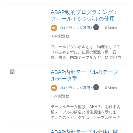
単一値を定義することができます。
型の作成
TYPE S
編集中
ABAP動的プログラミング：
選択テーブルとして条件を定義すること
フィールドシンボルの使用
ができます。格納テーブル
基本型
バリアント変数の値定義はテーブル
数値や文字列などのABAP基本型を動的
峯
プログラミング基礎
•
0
Votes
TVARVCに格納されます。
に作成するには、クラス
CL_ABAP_ELEMDESCRのメソッドを利
3.9k
閲覧数
メンテナンス
トランザクション利用
用します。 クラス
バリアント変数のメンテナンスは、トラ
CL_ABAP_ELEMDESCRからいかのよう
フィールドシンボルとは、物理的なメモ
ンザクションSTVARVとSTVARVCを使
なStaticメソッドが用意されております。
リを占有せずに、任意の変数（単一変
用します。
数、構造、内部テーブルなど）に 割り当
てる(Assign)ことで、任意の変数を指し
メソッド名機能GET_Cパラメータで指定
STVARV
示すことができます。C言語でいうポイ
された長さのC(テキスト)項目型を取得
ABAP内部テーブルのテーブ
クライアント000用STVARVC
ンタのようなものです。
GET_Nパラメータで指定された長さの
ルデータ型
現在のクライアント用プログラム利用
N(数値テキスト)項目型を取得GET_Xパラ
以下はバリアント変数をABAPプログラ
メータで指定された長さのX(16進数)項目
宣言
峯
プログラミング基礎
•
0
Votes
ムで動的に変更して使用する方法です。
型を取得GET_Pパラメータで指定された
フィールドシンボルを宣言するには、以
長さのP(パック数値項目)型を取得
下のような構文を使用します。
1.2k
閲覧数
* バリアント変数テーブルを更新
STRING(文字順序)、XSTRING(バイト順
UPDATE TVARVC SET LOW =
序)、I(整数)、F(浮動小数点数)、D(日
FIELD-SYMBOLS <FS> [< データ型
テーブルデータ型は、ABAP における内
WK_FROM HIGH = WK_TO WHERE
付)、T(時間)などの型もメソッドが用意さ
>|STRUCTURE <s> DEFAULT <wa>].
部テーブルの構造と機能属性を示しま
NAME = 'VAL_NAME'
れておりますが、こちらの型は長さの指
<FS>にある角かっこも構文の一部です、
す。このトピックでは、テーブルデータ
AND TYPE = 'S'. "タイプ S:SELECT
定がないので、型名を静的に指定すれば
タイプ指定しない場合は、TYPE ANYで
型を取り上げて、その構成や種類などを
OPTIONS、P:パラメータ
よく、あえてメソッドを利用する必要が
宣言することができます。
説明します。
ABAP内部テーブル全体に関
ありません。