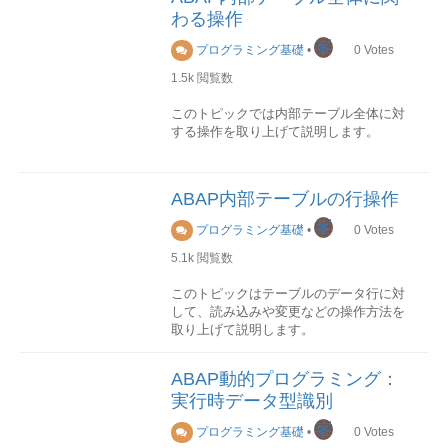
わる操作
FIELD-SYMBOLS <FS1> TYPE ANY.
構成
下記のサンプルソースでは、長さ10の固
FIELD-SYMBOLS <FS2> TYPE ANY
テーブルデータ型は、行データ型、キ
峯
プログラミング基礎
•
0
Votes
定長テキスト項目型を動的生成する方法
TABLE.
ー、およびアクセス方法によって完全指
を示しています。
定されます。
1.5k
閲覧数
割り当て
DATA c10 TYPE REF TO
Assign命令を使います。
(source:SAP Help Portal)
このトピックでは内部テーブル全体に対
cl_abap_datadescr.
する操作を取り上げて説明します。
c10 = cl_abap_elemdescr=>get_c( 10
参照と書き込み
行データ型
)."動的な型を取得
フィールドシンボルにやまかっこをつけ
通常、内部テーブルのデータ型は構造で
割当
て、フィールドシンボルがアドレスする
あり、その構造の各コンポーネントは、
内部テーブルの割り当ては、MOVE命令
ABAP内部テーブルの行操作
データを参照または書き込みすることが
それぞれ内部テーブル内の1つの列になり
を使用します。 MOVE itab1 TO itab2. な
できます。
ます。 ただし、内部テーブルのデータ型
お、代入演算子も同様の働きを持ちま
峯
プログラミング基礎
•
0
Votes
の仕様としては、構造以外の任意のデー
す。 itab2 = itab1.
5.1k
閲覧数
タ型を使用することも可能です。
FORM f_get_range_table USING
u_setclass u_subclass u_setname
上記の命令が実行された結果、内部テー
このトピックはテーブルのデータ行に対
CHANGING r_range TYPE TABLE.
キー
ブルitab1の内容が内部テーブルitab2にコ
して、読み込みや変更などの操作方法を
DATA:
テーブル行データはキーによって識別さ
ピーされることになります。
取り上げて説明します。
lt_set LIKE setleaf OCCURS 0 WITH HEADER 
れます。キーは、システムからデフォル
wl_range TYPE REF TO DATA . FIELD-
トで生成されるは標準キーのほかに、ユ
初期化
読み込み
SYMBOLS : <fs_rec>,<fs_itm> .
ーザから定義することもできます。ユー
内部テーブルを初期化するには、clear、
ABAP動的プログラミング：
内部テーブルから単一行を読み込みする
SELECT * FROM setleaf
ザ定義キーはUNIQUE または NON-
fresh、freeなどの命令を使用します。
実行時データ型識別
には、以下の命令を使用します。
INTO TABLE lt_set
UNIQUE として指定することができま
WHERE setclass = u_setclass
す。
峯
clear構文1:clear itab[]
プログラミング基礎
•
0
Votes
AND subclass = u_subclass
READ TABLE itab search-key search-
内部テーブルの本体を初期化します。