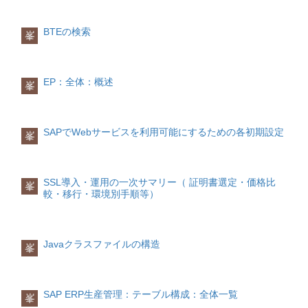
内部テーブルのソートはSORT命令を使
ジェクトはすべて静的に登録され、プロ
SEARCH」をつけて検索の高速化を図る
動小数点数g基本タイプSTRING:可変長文
法により分類することができます。
用します。
グラムの起動時にはすでに存在する「静
ことができます。これは、標準テーブル
字順序h内部テーブルi基本タイプI:整数lデ
的なデータオブジェクト」となります。
が検索キー項目によってソートされてい
BTEの検索
ータ参照N基本タイプN:数値テキスト項
峯
(source:SAP Help Portal)
SORT itab [ASCENDING|DESCENDING]
ることを前提にしています、そうではな
目P基本タイプP:パック数値rオブジェク
[AS text] [STABLE].
い場合、エラーにならないが、意図しな
一方、動的なデータオブジェクトとは、
ト参照s基本タイプS:2バイト整数(内部
完全指定のテーブルデータ型
いデータ行が読み出されることになって
プログラム実行時に、CREATE DATA命
用)T基本タイプT:時刻項目uフラット構造
内部テーブルのアクセス方法が明示され
属性取得
しまいます。
令を使用して作成されるデータオブジェ
vディープ構造X基本タイプX:16進数y基
EP：全体：概述
峯
たテーブルデータ型です。
DESCRIBE TABLE命令を使用して、件数
クトです。
本タイプXSTRING:可変長バイト順序サ
などの内部テーブルの各属性を取得する
(3)index指定
ンプルソース
FORM
STANDARD TABLE または TABLE
ことができます。
標準テーブルおよびソートテーブルに限
動的なデータオブジェクトは以下の特徴
PARSE_STRING_TO_STRUC USING
標準テーブルを登録します。SORTED
りますが、読み込む行のテーブル索引を
があります。
U_STR TYPE STRING CHANGING
SAPでWebサービスを利用可能にするための各初期設定
峯
TABLE
DESCRIBE TABLE
明示的にidxによって指定することができ
C_STRUC. CONSTANTS:
ソートテーブルを登録します。HASHED
構文：DESCRIBE TABLE itab [LINES
ます。
CONST_DT_DATE TYPE C VALUE 'D',
現在の ABAPプログラムの内部セッショ
TABLE
lin] [OCCURS n] [KIND knd].パラメー
CONST_TAB TYPE STRING VALUE
ンの中にデータオブジェクトが登録され
ハッシュテーブルを登録します。ジェネ
タ：LINES
READ TABLE 読出元の内部テーブル
CL_ABAP_CHAR_UTILITIES=>HORIZONTAL_
ます。動的なデータ型を利用することが
SSL導入・運用の一次サマリー（ 証明書選定・価格比
峯
リックテーブルデータ型
内部テーブルのレコード件数を取得しま
INTO 読み出し先構造 INDEX idx
DATA: VL_STRINGS TYPE
できます。登録されるデータオブジェク
較・移行・環境別手順等）
内部テーブルのアクセス方法が明示され
す。パラメータ：OCCURS
idx は、i 型のデータオブジェクトである
STRING_TABLE, VL_STR TYPE
トは独自の名称を持ちません。データ参
たテーブルデータ型です。
内部テーブルの初期サイズを取得しま
必要があります。
STRING, VL_DATE TYPE D, VL_TYPE
照変数を使用した場合にのみアドレス指
す。パラメータ：KIND
TYPE C. FIELD-SYMBOLS: <FS_WA>
定することができます。内容をアクセス
INDEX TABLE
内部テーブルの種類を取得します。
TYPE ANY, <FS_COMP> TYPE ANY.
するにはフィールドシンボルを利用しな
取得できたかをチェック
Javaクラスファイルの構造
峯
索引アクセスを使用するジェネリックテ
SPLIT U_STR AT CONST_TAB INTO
ければなりません。動的なデータオブジ
対象データが取得できた場合と取得でき
ーブルデータ型を登録します。ANY
TABLE VL_STRINGS. ASSIGN
ェクト作成
静的なデータ型使用の場合
なかった場合、それぞれ以下のようにシ
TABLE
C_STRUC TO <FS_WA>. TRY. LOOP AT
静的なデータ型を利用して動的なデータ
ステム項目に値が設定されます。
完全なジェネリックテーブルデータ型を
TG_STRING INTO VG_STRING.
オブジェクトを作成するには、TYPEオ
SAP ERP生産管理：テーブル構成：全体一覧
峯
登録します。
ASSIGN COMPONENT SY-TABIX OF
プションを使用します。 TYPEオプショ
取得できた場合sy-subrc： 0sy-tabix： 取