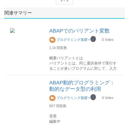
関連サマリー
ABAPでのバリアント変数
峯
プログラミング基礎
•
0
Votes
1.1k
閲覧数
概要バリアントとは
バリアントとは、同じ選択条件で実行す
ることが多いプログラムに対して、入力
値のセットを保存させておくものです。
レポートプログラムバリアント、画面バ
ABAP動的プログラミング：
リアント、トランザクションバリアント
動的なデータ型の利用
などがあります。
峯
プログラミング基礎
•
0
Votes
バリアント変数とは
バリアント変数とは、バリアントに格納
807
閲覧数
される値を変数化したものです。 バリア
ント変数は二つのタイプがあります。
背景
編集中
TYPE P