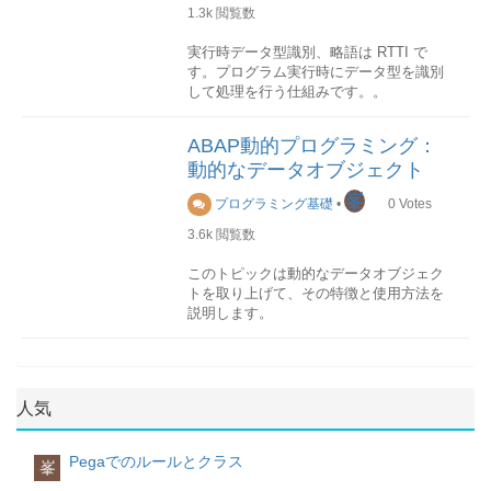
AND setname = u_setname.
result.検索キーを指定
1.3k
閲覧数
アクセス方法
内部テーブルは初期メモリ所要量が予約
読み込む対象となるデータ行の検索キー
内部テーブルのアクセス方法は以下三つ
され、その以外のメモリ領域がすべて解
を指定する方法を説明します。
実行時データ型識別、略語は RTTI で
LOOP AT lt_set.
の種類から指定できます。
放されます。構文2:clear itab
す。プログラム実行時にデータ型を識別
CREATE DATA wl_range LIKE LINE OF
ヘッダ行を含まない内部テーブルの場合
して処理を行う仕組みです。。
r_range.
(1)テーブルキー指定
標準テーブル
は、この命令はclear itab[]と同様に動作
ASSIGN wl_range->* TO <fs_rec>.
検索キーとして itab のテーブルキーを使
標準テーブルは内部的な線型索引を持ち
します。
ASSIGN COMPONENT 'SIGN' OF
用するには、以下のように key を入力し
DESCRIBE FIELD命令を使用
ます。
ヘッダ行を含る内部テーブルの場合は、
ABAP動的プログラミング：
STRUCTURE <fs_rec> TO <fs_itm>.
ます。
DESCRIBE FIELD命令を使用して、変数
索引を使用して個別のテーブルエントリ
ヘッダ行(作業領域)の名前が内部テーブル
動的なデータオブジェクト
<fs_itm> = lt_set-valsign.
のデータタイプを取得することができま
をアドレス指定する予定がある場合に
と同じであるため、このテーブルは単な
ASSIGN COMPONENT 'OPTION' OF
す。
は、これが最適なデータ型です。ソート
るヘッダ行のクリアのみとなります。
READ TABLE itab FROM wa result.
峯
プログラミング基礎
•
0
Votes
STRUCTURE <fs_rec> TO <fs_itm>.
テーブル
fresh構文:fresh itab
または
構文
<fs_itm> = lt_set-valoption.
ソートテーブルは常にキー別にソートさ
常に内部テーブルの本体を初期化しま
3.6k
閲覧数
DESCRIBE FIELD obj TYPE typ.
ASSIGN COMPONENT 'LOW' OF
れ、保存されます。ソートテーブルも内
す。この命令はclear itab[]と同様に動作
READ TABLE itab WITH TABLE KEY k1
STRUCTURE <fs_rec> TO <fs_itm>.
部索引を持ちます。
します。free構文:fresh itab
obj
このトピックは動的なデータオブジェク
= f1 … kn = fn result.
<fs_itm> = lt_set-valfrom.
バイナリ検索が求められる場合には、こ
常に内部テーブルの本体を初期化しま
データ型を取得したいデータオブジェク
トを取り上げて、その特徴と使用方法を
全タイプの内部テーブルに対して、この
ASSIGN COMPONENT 'HIGH' OF
れが最適なデータ型です。ハッシュテー
す。この命令はclear、fresh命令と異な
ト。通常の変数やフィールドシンポルな
説明します。
方法を利用することができます。
STRUCTURE <fs_rec> TO <fs_itm>.
ブル
り、内部テーブルに対して、初期メモリ
どを使用することができます。typ
<fs_itm> = lt_set-valto.
ハッシュテーブルは線型索引を持ちませ
所要量を含めた記憶域全体をすべて解放
取得したデータ型が格納されるデータオ
動的なデータオブジェクトとは
(2)任意キー指定
APPEND wl_range to r_range.
ん。キーを使用した場合にのみハッシュ
します。比較
ブジェクト。データ型
動的なデータオブジェクトを説明する前
テーブルキー以外の項目も検索キーとし
ENDLOOP.
テーブルにアクセスすることができま
ABAPでは、内部テーブルも論理式内の
データ型は1 桁のIDで識別され、IDでは
にまず静的なデータオブジェクトを説明
て指定することができます。
人気
ENDFORM.
す。
オペランドとして比較することができま
大文字と小文字が区別されます。
しておきます。
ハッシュ検索が求められる場合には、こ
す。
READ TABLE itab WITH KEY k1 = f1 …
IDデータ型b基本タイプB:1バイト整数(内
れが最適なデータ型です。分類
プログラムの宣言部分において DATAな
kn = fn result.
Pegaでのルールとクラス
部用)C基本タイプC:固定長テキスト項目
峯
テーブルデータ型は以下の階層図で示さ
ソート
どの命令を使用して定義するデータオブ
標準テーブルの場合、「BINARY
D基本タイプD:日付項目F基本タイプF:浮
れたように、内部テーブルのアクセス方