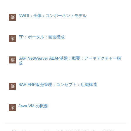
ジェネリックテーブルデータ型は動的な
STRUCTURE <FS_WA> TO
ンの使い方は基本DATA命令と同じです
得された行のインデックス取得できなか
プログラミングでよく使用されます。
<FS_COMP>. DESCRIBE FIELD
が、タイプ名を指定する際に動的な名称
った場合sy-subrc： エラーコード(0でな
<FS_COMP> TYPE vl_type. IF vl_type =
も使用可能です。 以下のような型を使用
い数字)対象行のデータを照会
NWDI：全体：コンポーネントモデル
峯
定義
CONST_DT_DATE. "日付型 CALL
することができます。
検索対象行のデータを照会するには、作
テーブルデータ型は、ローカルまたはグ
FUNCTION
業領域かフィールドシンボルかを使用す
ローバルに定義することができます。
'CONVERT_DATE_TO_INTERNAL'
ABAP基本タイプ
ることができます。
EXPORTING date_external = VL_STR
CREATE DATA dref TYPE c LENGTH
EP：ポータル：画面構成
峯
accept_initial_date = 'X' IMPORTING
ローカル定義
3.TYPESによって定義された任意のデー
作業領域を使用
date_internal = vl_date EXCEPTIONS
プログラムの中でTYPE命令を使用して
タ型
READ TABLE itab key INTO waフィール
date_external_is_invalid = 1 OTHERS =
テーブルデータ型をローカルに定義する
TYPES TYP_BKPF TYPE STANDARD
ドシンボルを使用
2. IF sy-subrc = 0. VL_STR = vl_date.
ことができます。 構文:
TABLE OF BKDF
READ TABLE itab key ASSIGNING <fs>.
SAP NetWeaver ABAP基盤：概要：アーキテクチャー構
峯
ENDIF. ENDIF. ENDIF. MOVE VL_STR
CREATE DATA dref TYPE
成
存在チェック
TO <FS_COMP>. ENDLOOP. CATCH
TYP_BKPF.ABAP ディクショナリによる
TYPES type TYPE|LIKE tabkind OF
対象データ行の内容を関心せず、対象デ
CX_SY_CONVERSION_ERROR.
任意のデータ型
linetype [WITH key] [INITIAL SIZE n].グ
ータが存在しているかどうかのみをチェ
CLEAR: EX_AFDATA. ENDTRY.
CREATE DATA dref TYPE BKDF.
ローバル定義
ックする場合があります。その際、
ENDFORM.RTTS関連クラスを使用
CREATE DATA dref TYPE STANDARD
ABAP ディクショナリのデータ型として
「READ TABLE」命令に「NO FIELDS」
SAP ERP販売管理：コンセプト：組織構造
峯
CL_ABAP_TYPEDESCR
TABLE OF BKDF
テーブルデータ型をグローバルに定義す
オプションをつけることができます。
サンプルソース：
ることもできます。 例として、標準の
| |--CL_ABAP_DATADESCR | | | |--
MMPUR_REQUISITION_ITEMSを取り上
挿入
単一行挿入
CL_ABAP_ELEMDESCR | |--
げてそのイメージを示します。
DATA typ TYPE c. DATA len TYPE i.
Java VM の概要
単一行を内部テーブルの特定の箇所に挿
CL_ABAP_REFDESCR | |--
峯
DATA dref TYPE REF TO data. FIELD-
入する場合は、「INSERT」を使用しま
CL_ABAP_COMPLEXDESCR | | | |--
SYMBOLS <fs> TYPE ANY. typ = 'c'. len
す。
CL_ABAP_STRUCTDESCR | |--
= 30. CREATE DATA dref TYPE (typ)
CL_ABAP_TABLEDESCR | |--
LENGTH len. ASSIGN dref->* TO <fs>.
INSERT wa INTO TABLE itab INDEX idx.
CL_ABAP_OBJECTDESCR | |--
<fs> = 'ABCDEF'. write <fs>.動的なデー