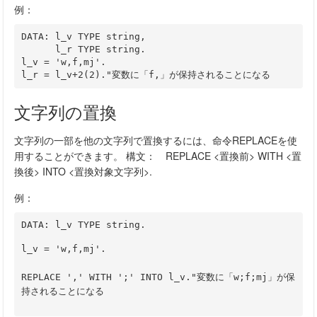
例：
DATA: l_v TYPE string,

      l_r TYPE string.  

l_v = 'w,f,mj'.

文字列の置換
文字列の一部を他の文字列で置換するには、命令REPLACEを使
用することができます。 構文： REPLACE <置換前> WITH <置
換後> INTO <置換対象文字列>.
例：
l_v = 'w,f,mj'.
REPLACE ',' WITH ';' INTO l_v."変数に「w;f;mj」が保
持されることになる