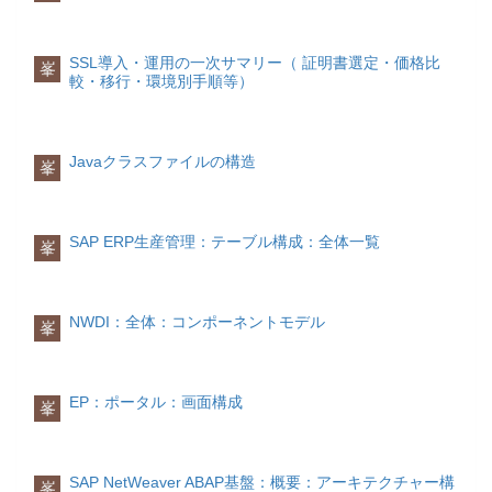
TYP_BKPF.ABAP ディクショナリによる
ブルカテゴリ×××○××CLASS_KINDクラ
った場合sy-subrc： エラーコード(0でな
任意のデータ型
スタイプ××××○×CREATE_VISIBILITY可
い数字)対象行のデータを照会
CREATE DATA dref TYPE BKDF.
視性登録××××○×INTF_KINDインタフェ
検索対象行のデータを照会するには、作
SSL導入・運用の一次サマリー（ 証明書選定・価格比
峯
CREATE DATA dref TYPE STANDARD
ースタイプ×××××○
業領域かフィールドシンボルかを使用す
較・移行・環境別手順等）
TABLE OF BKDF
ることができます。
サンプルソース：
作業領域を使用
DATA typ TYPE c. DATA len TYPE i.
READ TABLE itab key INTO waフィール
Javaクラスファイルの構造
峯
DATA dref TYPE REF TO data. FIELD-
ドシンボルを使用
SYMBOLS <fs> TYPE ANY. typ = 'c'. len
READ TABLE itab key ASSIGNING <fs>.
= 30. CREATE DATA dref TYPE (typ)
存在チェック
LENGTH len. ASSIGN dref->* TO <fs>.
対象データ行の内容を関心せず、対象デ
SAP ERP生産管理：テーブル構成：全体一覧
峯
<fs> = 'ABCDEF'. write <fs>.動的なデー
ータが存在しているかどうかのみをチェ
タ型使用の場合
ックする場合があります。その際、
実行時データ型サービス (RTTS) データ
「READ TABLE」命令に「NO FIELDS」
型オブジェクトによって記述される動的
オプションをつけることができます。
NWDI：全体：コンポーネントモデル
峯
なデータ型のデータオ ブジェクトを生成
するには、TYPE HANDLEオプションを
挿入
単一行挿入
使います。
単一行を内部テーブルの特定の箇所に挿
入する場合は、「INSERT」を使用しま
EP：ポータル：画面構成
峯
サンプルソース：
す。
DATA: r_stru TYPE REF TO
INSERT wa INTO TABLE itab INDEX idx.
cl_abap_structdescr, it_comp TYPE
複数行挿入
SAP NetWeaver ABAP基盤：概要：アーキテクチャー構
峯