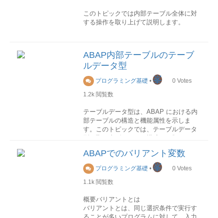
このトピックでは内部テーブル全体に対
する操作を取り上げて説明します。
割当
内部テーブルの割り当ては、MOVE命令
ABAP内部テーブルのテーブ
を使用します。 MOVE itab1 TO itab2. な
ルデータ型
お、代入演算子も同様の働きを持ちま
す。 itab2 = itab1.
峯
プログラミング基礎
•
0
Votes
上記の命令が実行された結果、内部テー
1.2k
閲覧数
ブルitab1の内容が内部テーブルitab2にコ
ピーされることになります。
テーブルデータ型は、ABAP における内
部テーブルの構造と機能属性を示しま
す。このトピックでは、テーブルデータ
初期化
型を取り上げて、その構成や種類などを
内部テーブルを初期化するには、clear、
説明します。
fresh、freeなどの命令を使用します。
ABAPでのバリアント変数
構成
峯
clear構文1:clear itab[]
プログラミング基礎
•
0
Votes
テーブルデータ型は、行データ型、キ
内部テーブルの本体を初期化します。
1.1k
閲覧数
ー、およびアクセス方法によって完全指
内部テーブルは初期メモリ所要量が予約
定されます。
され、その以外のメモリ領域がすべて解
概要バリアントとは
放されます。構文2:clear itab
バリアントとは、同じ選択条件で実行す
ヘッダ行を含まない内部テーブルの場合
(source:SAP Help Portal)
ることが多いプログラムに対して、入力