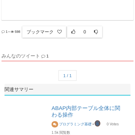
ブックマーク
0
1
•
598
みんなのツイート
1
1 / 1
関連サマリー
ABAP内部テーブル全体に関
わる操作
峯
プログラミング基礎
•
0
Votes
1.5k
閲覧数