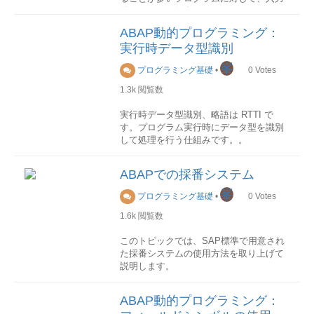
は、この命令はclear itab[]と同様に動作
値のセットを保存させておくものです。
します。
行データ型
レポートプログラムバリアント、画面バ
ヘッダ行を含る内部テーブルの場合は、
通常、内部テーブルのデータ型は構造で
ABAP動的プログラミング：
リアント、トランザクションバリアント
ヘッダ行(作業領域)の名前が内部テーブル
あり、その構造の各コンポーネントは、
実行時データ型識別
などがあります。
と同じであるため、このテーブルは単な
それぞれ内部テーブル内の1つの列になり
るヘッダ行のクリアのみとなります。
ます。 ただし、内部テーブルのデータ型
峯
プログラミング基礎
•
0
Votes
バリアント変数とは
fresh構文:fresh itab
の仕様としては、構造以外の任意のデー
バリアント変数とは、バリアントに格納
常に内部テーブルの本体を初期化しま
1.3k
閲覧数
タ型を使用することも可能です。
される値を変数化したものです。 バリア
す。この命令はclear itab[]と同様に動作
ント変数は二つのタイプがあります。
します。free構文:fresh itab
実行時データ型識別、略語は RTTI で
キー
常に内部テーブルの本体を初期化しま
す。プログラム実行時にデータ型を識別
テーブル行データはキーによって識別さ
す。この命令はclear、fresh命令と異な
TYPE P
して処理を行う仕組みです。。
れます。キーは、システムからデフォル
り、内部テーブルに対して、初期メモリ
単一値を定義することができます。
トで生成されるは標準キーのほかに、ユ
所要量を含めた記憶域全体をすべて解放
TYPE S
DESCRIBE FIELD命令を使用
ーザから定義することもできます。ユー
ABAPでの採番システム
します。比較
選択テーブルとして条件を定義すること
DESCRIBE FIELD命令を使用して、変数
ザ定義キーはUNIQUE または NON-
ABAPでは、内部テーブルも論理式内の
ができます。格納テーブル
のデータタイプを取得することができま
峯
UNIQUE として指定することができま
プログラミング基礎
•
0
Votes
オペランドとして比較することができま
バリアント変数の値定義はテーブル
す。
す。
す。
TVARVCに格納されます。
1.6k
閲覧数
構文
アクセス方法
DESCRIBE FIELD obj TYPE typ.
このトピックでは、SAP標準で用意され
ソート
メンテナンス
トランザクション利用
内部テーブルのアクセス方法は以下三つ
た採番システムの使用方法を取り上げて
内部テーブルのソートはSORT命令を使
バリアント変数のメンテナンスは、トラ
obj
の種類から指定できます。
説明します。
用します。
ンザクションSTVARVとSTVARVCを使
データ型を取得したいデータオブジェク
用します。
ト。通常の変数やフィールドシンポルな
標準テーブル
概要
SORT itab [ASCENDING|DESCENDING]
どを使用することができます。typ
標準テーブルは内部的な線型索引を持ち
ABAP動的プログラミング：
採番処理のために共通的な仕組みを提供
[AS text] [STABLE].
STVARV
取得したデータ型が格納されるデータオ
ます。