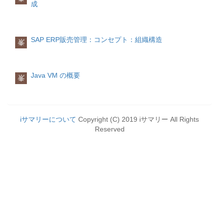
cl_abap_structdescr=>component_table,
成
複数行を内部テーブルの特定の箇所に挿
r_comp TYPE abap_componentdescr,
入する場合は「INSERT LINES OF」を使
r_elem TYPE REF TO
用します。
cl_abap_elemdescr, r_data TYPE REF
TO DATA. DATA: length_of_field TYPE I
SAP ERP販売管理：コンセプト：組織構造
INSERT LINES OF itab1 FROM idx1_1
峯
VALUE 10. FIELD-SYMBOLS: <fs>
TO idx1_2 INTO TABLE itab2 INDEX
TYPE ANY. START-OF-SELECTION.
idx2.変更
単一行変更
r_elem = cl_abap_elemdescr=>get_c(
単一行を変更するには、以下の命令を使
length_of_field ). r_comp-name =
Java VM の概要
用します。
峯
'FIELD1'. r_comp-type = r_elem.
APPEND r_comp TO it_comp. r_stru =
MODIFY TABLE itab FROM wa
cl_abap_structdescr=>create( it_comp ).
[TRANSPORTING f1 f2 …].複数行変更
CREATE DATA r_data TYPE HANDLE
条件を使用して 1 行または複数行を変更
r_stru. ASSIGN r_data->('FIELD1') TO
iサマリーについて
Copyright (C) 2019 iサマリー All Rights
するには、以下の命令を使用します。
<fs>. <fs> = 'ABC'. WRITE: / <fs>.
MODIFY itab FROM wa
Reserved
TRANSPORTING f1 f2 …WHERE cond.
削除
単一行削除
内部テーブルの単一行を削除する場合
は、DELETE 命令を使用します。
DELETE TABLE itab FROM wa.
または