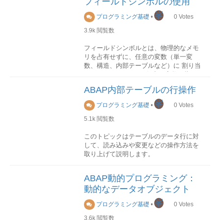
フィールドシンボルの使用
します。
クライアント000用STVARVC
ブジェクト。データ型
索引を使用して個別のテーブルエントリ
現在のクライアント用プログラム利用
データ型は1 桁のIDで識別され、IDでは
属性取得
峯
をアドレス指定する予定がある場合に
プログラミング基礎
•
0
Votes
以下はバリアント変数をABAPプログラ
大文字と小文字が区別されます。
格納テーブル
NRIV
DESCRIBE TABLE命令を使用して、件数
は、これが最適なデータ型です。ソート
ムで動的に変更して使用する方法です。
番号範囲間隔
3.9k
閲覧数
などの内部テーブルの各属性を取得する
テーブル
IDデータ型b基本タイプB:1バイト整数(内
メンテナンス
SNRO
ことができます。
ソートテーブルは常にキー別にソートさ
部用)C基本タイプC:固定長テキスト項目
番号範囲オブジェクト
フィールドシンボルとは、物理的なメモ
* バリアント変数テーブルを更新
れ、保存されます。ソートテーブルも内
D基本タイプD:日付項目F基本タイプF:浮
リを占有せずに、任意の変数（単一変
UPDATE TVARVC SET LOW =
DESCRIBE TABLE
部索引を持ちます。
動小数点数g基本タイプSTRING:可変長文
数、構造、内部テーブルなど）に 割り当
WK_FROM HIGH = WK_TO WHERE
構文：DESCRIBE TABLE itab [LINES
バイナリ検索が求められる場合には、こ
字順序h内部テーブルi基本タイプI:整数lデ
SM56
てる(Assign)ことで、任意の変数を指し
NAME = 'VAL_NAME'
lin] [OCCURS n] [KIND knd].パラメー
れが最適なデータ型です。ハッシュテー
ータ参照N基本タイプN:数値テキスト項
番号範囲バッファの管理汎用モジュール
示すことができます。C言語でいうポイ
AND TYPE = 'S'. "タイプ S:SELECT
タ：LINES
ブル
目P基本タイプP:パック数値rオブジェク
ABAP内部テーブルの行操作
下記の汎用モジュールを使用できます。
ンタのようなものです。
OPTIONS、P:パラメータ
内部テーブルのレコード件数を取得しま
ハッシュテーブルは線型索引を持ちませ
ト参照s基本タイプS:2バイト整数(内部
峯
す。パラメータ：OCCURS
ん。キーを使用した場合にのみハッシュ
プログラミング基礎
•
0
Votes
用)T基本タイプT:時刻項目uフラット構造
NUMBER_GET_NEXT 採番
宣言
内部テーブルの初期サイズを取得しま
テーブルにアクセスすることができま
vディープ構造X基本タイプX:16進数y基
5.1k
閲覧数
NUMBER_GET_INFO 情報取得
フィールドシンボルを宣言するには、以
す。パラメータ：KIND
す。
本タイプXSTRING:可変長バイト順序サ
NUMBER_CHECK チェック
下のような構文を使用します。
内部テーブルの種類を取得します。
ハッシュ検索が求められる場合には、こ
ンプルソース
FORM
このトピックはテーブルのデータ行に対
れが最適なデータ型です。分類
PARSE_STRING_TO_STRUC USING
して、読み込みや変更などの操作方法を
テーブルデータ型は以下の階層図で示さ
FIELD-SYMBOLS <FS> [< データ型
U_STR TYPE STRING CHANGING
取り上げて説明します。
れたように、内部テーブルのアクセス方
>|STRUCTURE <s> DEFAULT <wa>].
C_STRUC. CONSTANTS:
法により分類することができます。
<FS>にある角かっこも構文の一部です、
CONST_DT_DATE TYPE C VALUE 'D',
読み込み
タイプ指定しない場合は、TYPE ANYで
CONST_TAB TYPE STRING VALUE
ABAP動的プログラミング：
内部テーブルから単一行を読み込みする
宣言することができます。
(source:SAP Help Portal)
CL_ABAP_CHAR_UTILITIES=>HORIZONTAL_
動的なデータオブジェクト
には、以下の命令を使用します。
DATA: VL_STRINGS TYPE
FIELD-SYMBOLS <FS1> TYPE ANY.
峯
完全指定のテーブルデータ型
STRING_TABLE, VL_STR TYPE
プログラミング基礎
•
0
Votes
READ TABLE itab search-key search-
FIELD-SYMBOLS <FS2> TYPE ANY
内部テーブルのアクセス方法が明示され
STRING, VL_DATE TYPE D, VL_TYPE
result.検索キーを指定
3.6k
閲覧数
TABLE.
たテーブルデータ型です。