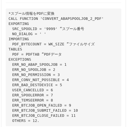
*スプール情報をPDFに変換 

CALL FUNCTION 'CONVERT_ABAPSPOOLJOB_2_PDF' 

EXPORTING 

　SRC_SPOOLID = '9999' “スプール番号 

　NO_DIALOG = ' ' 

IMPORTING 

　PDF_BYTECOUNT = WK_SIZE “ファイルサイズ 

TABLES 

　PDF = PDFTAB “PDFデータ 

EXCEPTIONS 

　ERR_NO_ABAP_SPOOLJOB = 1 

　ERR_NO_SPOOLJOB = 2 

　ERR_NO_PERMISSION = 3 

　ERR_CONV_NOT_POSSIBLE = 4 

　ERR_BAD_DESTDEVICE = 5 

　USER_CANCELLED = 6 

　ERR_SPOOLERROR = 7 

　ERR_TEMSEERROR = 8 

　ERR_BTCJOB_OPEN_FAILED = 9 

　ERR_BTCJOB_SUBMIT_FAILED = 10 

　ERR_BTCJOB_CLOSE_FAILED = 11 

　OTHERS = 12.