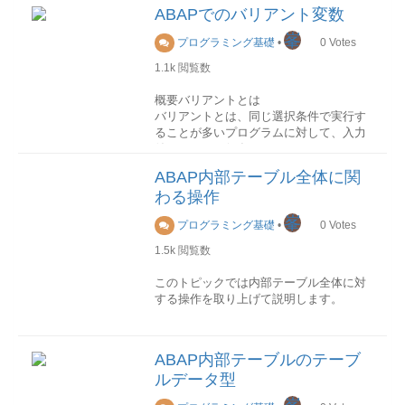
用するには、以下のように key を入力し
ABAPプログラムでは、以下のように
ABAPでのバリアント変数
ます。
様々な名称が使用されます。
峯
プログラミング基礎
•
0
Votes
READ TABLE itab FROM wa result.
データ型を指定するための名称データオ
1.1k
閲覧数
または
ブジェクトを参照するための名称SQL文
に記述されるテーブル名称…
概要バリアントとは
通常はプログラムを作成する際に明示的
READ TABLE itab WITH TABLE KEY k1
バリアントとは、同じ選択条件で実行す
に記述しますが、より機能性が高いプロ
= f1 … kn = fn result.
ることが多いプログラムに対して、入力
グラムを作成する場合、その名前を可変
全タイプの内部テーブルに対して、この
値のセットを保存させておくものです。
にしなければならないケースがありま
方法を利用することができます。
レポートプログラムバリアント、画面バ
す。この可変の名前は動的な名前と呼ば
ABAP内部テーブル全体に関
リアント、トランザクションバリアント
れます。
(2)任意キー指定
わる操作
などがあります。
テーブルキー以外の項目も検索キーとし
基本的な構文
峯
て指定することができます。
プログラミング基礎
•
0
Votes
バリアント変数とは
基本構文は以下のようになります (名称が
バリアント変数とは、バリアントに格納
1.5k
閲覧数
格納された変数)
READ TABLE itab WITH KEY k1 = f1 …
される値を変数化したものです。 バリア
kn = fn result.
ント変数は二つのタイプがあります。
このトピックでは内部テーブル全体に対
REPORT Y_TEST. DATA: A TYPE C, V1
標準テーブルの場合、「BINARY
する操作を取り上げて説明します。
TYPE C. FIELD-SYMBOLS <FS> TYPE
SEARCH」をつけて検索の高速化を図る
TYPE P
ANY. A = 'T'. V1 = 'A'. ASSIGN (V1) TO
ことができます。これは、標準テーブル
単一値を定義することができます。
割当
<FS>. WRITE: <FS> . 活用される場面
ツ
が検索キー項目によってソートされてい
TYPE S
内部テーブルの割り当ては、MOVE命令
ール型のプログラム作成
ることを前提にしています、そうではな
ABAP内部テーブルのテーブ
選択テーブルとして条件を定義すること
を使用します。 MOVE itab1 TO itab2. な
テーブル内容をエクスポートするツール
い場合、エラーにならないが、意図しな
ルデータ型
ができます。格納テーブル
お、代入演算子も同様の働きを持ちま
を例とします、テーブル名はユーザから
いデータ行が読み出されることになって
バリアント変数の値定義はテーブル
す。 itab2 = itab1.
任意に指定可能です。
しまいます。