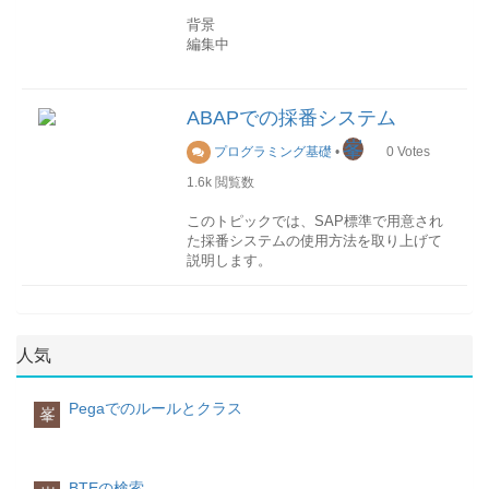
します。free構文:fresh itab
VINDEX TYPE c.
キー
常に内部テーブルの本体を初期化しま
テーブル行データはキーによって識別さ
obj
背景
作業領域を使用
す。この命令はclear、fresh命令と異な
FIELD-SYMBOLS <FS> TYPE ANY.
れます。キーは、システムからデフォル
データ型を取得したいデータオブジェク
編集中
READ TABLE itab key INTO waフィール
り、内部テーブルに対して、初期メモリ
START-OF-SELECTION.
トで生成されるは標準キーのほかに、ユ
ト。通常の変数やフィールドシンポルな
ドシンボルを使用
所要量を含めた記憶域全体をすべて解放
DO 9 TIMES.
ーザから定義することもできます。ユー
どを使用することができます。typ
型の作成
READ TABLE itab key ASSIGNING <fs>.
します。比較
VINDEX = SY-INDEX.
ザ定義キーはUNIQUE または NON-
取得したデータ型が格納されるデータオ
編集中
存在チェック
ABAPでの採番システム
ABAPでは、内部テーブルも論理式内の
CONCATENATE 'V' VINDEX INTO
UNIQUE として指定することができま
ブジェクト。データ型
対象データ行の内容を関心せず、対象デ
オペランドとして比較することができま
VNAME.
す。
データ型は1 桁のIDで識別され、IDでは
峯
ータが存在しているかどうかのみをチェ
基本型
プログラミング基礎
•
0
Votes
す。
ASSIGN (VNAME) TO <FS>.
大文字と小文字が区別されます。
ックする場合があります。その際、
数値や文字列などのABAP基本型を動的
CONCATENATE 'X' VINDEX INTO <FS>.
1.6k
閲覧数
アクセス方法
「READ TABLE」命令に「NO FIELDS」
に作成するには、クラス
IDデータ型b基本タイプB:1バイト整数(内
ソート
ENDDO.
内部テーブルのアクセス方法は以下三つ
オプションをつけることができます。
CL_ABAP_ELEMDESCRのメソッドを利
部用)C基本タイプC:固定長テキスト項目
内部テーブルのソートはSORT命令を使
DO 9 TIMES.
このトピックでは、SAP標準で用意され
の種類から指定できます。
用します。 クラス
D基本タイプD:日付項目F基本タイプF:浮
用します。
VINDEX = SY-INDEX.
た採番システムの使用方法を取り上げて
CL_ABAP_ELEMDESCRからいかのよう
挿入
単一行挿入
動小数点数g基本タイプSTRING:可変長文
CONCATENATE 'V' VINDEX INTO
説明します。
標準テーブル
なStaticメソッドが用意されております。
単一行を内部テーブルの特定の箇所に挿
字順序h内部テーブルi基本タイプI:整数lデ
VNAME.
SORT itab [ASCENDING|DESCENDING]
標準テーブルは内部的な線型索引を持ち
入する場合は、「INSERT」を使用しま
ータ参照N基本タイプN:数値テキスト項
ASSIGN (VNAME) TO <FS>.
[AS text] [STABLE].
概要
ます。
す。
メソッド名機能GET_Cパラメータで指定
目P基本タイプP:パック数値rオブジェク
採番処理のために共通的な仕組みを提供
索引を使用して個別のテーブルエントリ
された長さのC(テキスト)項目型を取得
ト参照s基本タイプS:2バイト整数(内部
WRITE:/ VNAME,
属性取得
します。
をアドレス指定する予定がある場合に
GET_Nパラメータで指定された長さの
INSERT wa INTO TABLE itab INDEX idx.
用)T基本タイプT:時刻項目uフラット構造
人気
: '=' ,
DESCRIBE TABLE命令を使用して、件数
は、これが最適なデータ型です。ソート
N(数値テキスト)項目型を取得GET_Xパラ
複数行挿入
vディープ構造X基本タイプX:16進数y基
: <FS>.
などの内部テーブルの各属性を取得する
テーブル
格納テーブル
NRIV
メータで指定された長さのX(16進数)項目
複数行を内部テーブルの特定の箇所に挿
本タイプXSTRING:可変長バイト順序サ
ENDDO.
ことができます。
ソートテーブルは常にキー別にソートさ
番号範囲間隔
型を取得GET_Pパラメータで指定された
入する場合は「INSERT LINES OF」を使
Pegaでのルールとクラス
ンプルソース
FORM
峯
れ、保存されます。ソートテーブルも内
メンテナンス
SNRO
長さのP(パック数値項目)型を取得
用します。
PARSE_STRING_TO_STRUC USING
上記のサンプルの実行結果は以下の図で
DESCRIBE TABLE
部索引を持ちます。
番号範囲オブジェクト
STRING(文字順序)、XSTRING(バイト順
U_STR TYPE STRING CHANGING
示します。
構文：DESCRIBE TABLE itab [LINES
バイナリ検索が求められる場合には、こ
序)、I(整数)、F(浮動小数点数)、D(日
INSERT LINES OF itab1 FROM idx1_1
C_STRUC. CONSTANTS:
lin] [OCCURS n] [KIND knd].パラメー
れが最適なデータ型です。ハッシュテー
付)、T(時間)などの型もメソッドが用意さ
BTEの検索
TO idx1_2 INTO TABLE itab2 INDEX
CONST_DT_DATE TYPE C VALUE 'D',