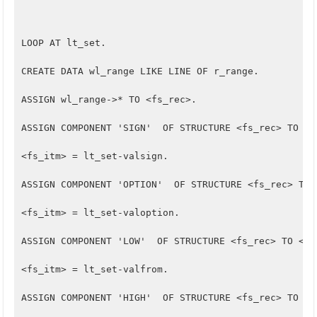
LOOP AT lt_set.	
CREATE DATA wl_range LIKE LINE OF r_range.
ASSIGN wl_range->* TO <fs_rec>.
ASSIGN COMPONENT 'SIGN'  OF STRUCTURE <fs_rec> TO <f
<fs_itm> = lt_set-valsign.
ASSIGN COMPONENT 'OPTION'  OF STRUCTURE <fs_rec> TO 
<fs_itm> = lt_set-valoption.
ASSIGN COMPONENT 'LOW'  OF STRUCTURE <fs_rec> TO <fs
<fs_itm> = lt_set-valfrom.
ASSIGN COMPONENT 'HIGH'  OF STRUCTURE <fs_rec> TO <f