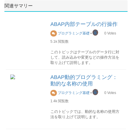
関連サマリー
ABAP内部テーブルの行操作
峯
プログラミング基礎
•
0
Votes
5.1k
閲覧数
このトピックはテーブルのデータ行に対
して、読み込みや変更などの操作方法を
取り上げて説明します。
読み込み
ABAP動的プログラミング：
内部テーブルから単一行を読み込みする
動的な名称の使用
には、以下の命令を使用します。
峯
プログラミング基礎
•
0
Votes
READ TABLE itab search-key search-
result.検索キーを指定
1.4k
閲覧数
読み込む対象となるデータ行の検索キー
を指定する方法を説明します。
このトピックでは、動的な名称の使用方
法を取り上げて説明します。
(1)テーブルキー指定
検索キーとして itab のテーブルキーを使
動的な名称とは