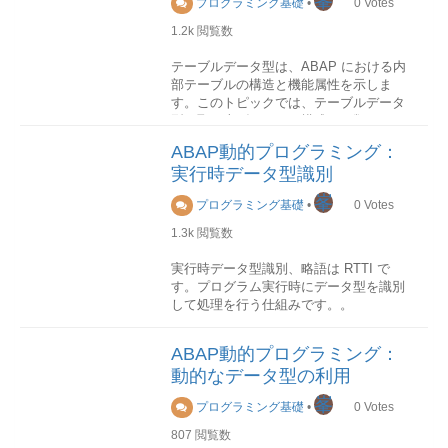
峯
プログラミング基礎
•
0
Votes
TVARVCに格納されます。
上記の命令が実行された結果、内部テー
1.2k
閲覧数
以下はその実装の抜粋です。
(3)index指定
メンテナンス
トランザクション利用
ブルitab1の内容が内部テーブルitab2にコ
標準テーブルおよびソートテーブルに限
バリアント変数のメンテナンスは、トラ
ピーされることになります。
テーブルデータ型は、ABAP における内
りますが、読み込む行のテーブル索引を
PARAMETERS: pn TYPE dd02l-tabname
ンザクションSTVARVとSTVARVCを使
部テーブルの構造と機能属性を示しま
明示的にidxによって指定することができ
obligatory. START-OF-SELECTION.
用します。
す。このトピックでは、テーブルデータ
初期化
ます。
DATA: t_itab TYPE REF TO DATA.
型を取り上げて、その構成や種類などを
内部テーブルを初期化するには、clear、
FIELD-SYMBOLS: <itab> TYPE
STVARV
説明します。
fresh、freeなどの命令を使用します。
STANDARD TABLE. CREATE DATA
READ TABLE 読出元の内部テーブル
ABAP動的プログラミング：
クライアント000用STVARVC
t_itab TYPE STANDARD TABLE OF (pn).
INTO 読み出し先構造 INDEX idx
実行時データ型識別
現在のクライアント用プログラム利用
構成
ASSIGN t_itab->* TO <itab>. SELECT *
clear構文1:clear itab[]
idx は、i 型のデータオブジェクトである
以下はバリアント変数をABAPプログラ
テーブルデータ型は、行データ型、キ
FROM (pn) INTO TABLE <itab>. *後続は
内部テーブルの本体を初期化します。
必要があります。
峯
プログラミング基礎
•
0
Votes
ムで動的に変更して使用する方法です。
ー、およびアクセス方法によって完全指
省略コードの簡潔化
内部テーブルは初期メモリ所要量が予約
定されます。
名前が番号違いだけである複数の変数に
され、その以外のメモリ領域がすべて解
1.3k
閲覧数
取得できたかをチェック
* バリアント変数テーブルを更新
対してそれぞれ何かの処理を行う時に、
放されます。構文2:clear itab
対象データが取得できた場合と取得でき
UPDATE TVARVC SET LOW =
動的に変数を割り当てループ処理化する
ヘッダ行を含まない内部テーブルの場合
(source:SAP Help Portal)
実行時データ型識別、略語は RTTI で
なかった場合、それぞれ以下のようにシ
WK_FROM HIGH = WK_TO WHERE
ことにより、コーディング記述量を劇的
は、この命令はclear itab[]と同様に動作
す。プログラム実行時にデータ型を識別
ステム項目に値が設定されます。
NAME = 'VAL_NAME'
に減らすことができます。
します。
して処理を行う仕組みです。。
行データ型
AND TYPE = 'S'. "タイプ S:SELECT
ヘッダ行を含る内部テーブルの場合は、
通常、内部テーブルのデータ型は構造で
取得できた場合sy-subrc： 0sy-tabix： 取
OPTIONS、P:パラメータ
ヘッダ行(作業領域)の名前が内部テーブル
REPORT Y_VARNAME_TEST.
あり、その構造の各コンポーネントは、
DESCRIBE FIELD命令を使用
得された行のインデックス取得できなか
ABAP動的プログラミング：
と同じであるため、このテーブルは単な
DATA:V1(2) TYPE C, V2(2) TYPE C,
それぞれ内部テーブル内の1つの列になり
DESCRIBE FIELD命令を使用して、変数
った場合sy-subrc： エラーコード(0でな
動的なデータ型の利用
るヘッダ行のクリアのみとなります。
V3(2) TYPE C, V4(2) TYPE C, V5(2)
ます。 ただし、内部テーブルのデータ型
のデータタイプを取得することができま
い数字)対象行のデータを照会
fresh構文:fresh itab
TYPE C, V6(2) TYPE C, V7(2) TYPE C,
の仕様としては、構造以外の任意のデー
す。
検索対象行のデータを照会するには、作
峯
プログラミング基礎
•
0
Votes
常に内部テーブルの本体を初期化しま
V8(2) TYPE C, V9(2) TYPE C.
タ型を使用することも可能です。
業領域かフィールドシンボルかを使用す
構文
す。この命令はclear itab[]と同様に動作
DATA: VNAME(5) TYPE c ,
807
閲覧数
ることができます。
DESCRIBE FIELD obj TYPE typ.