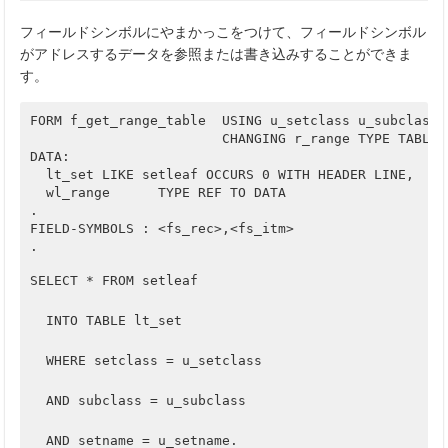
フィールドシンボルにやまかっこをつけて、フィールドシンボル
がアドレスするデータを参照または書き込みすることができま
す。
FORM f_get_range_table  USING u_setclass u_subclass u
                        CHANGING r_range TYPE TABLE.

DATA:

  lt_set LIKE setleaf OCCURS 0 WITH HEADER LINE,	 

  wl_range      TYPE REF TO DATA  

.

FIELD-SYMBOLS : <fs_rec>,<fs_itm>

SELECT * FROM setleaf		
  INTO TABLE lt_set		
  WHERE setclass = u_s
  AND subclass = u_su
  AND setname = u_setname.