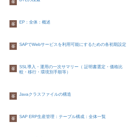
峯
タ：LINES
ブル
SM56
変数参照制限の回避
れておりますが、こちらの型は長さの指
idx2.変更
CONST_TAB TYPE STRING VALUE
単一行変更
内部テーブルのレコード件数を取得しま
ハッシュテーブルは線型索引を持ちませ
番号範囲バッファの管理汎用モジュール
ABAPでは異なるプログラム(レポート、
定がないので、型名を静的に指定すれば
単一行を変更するには、以下の命令を使
CL_ABAP_CHAR_UTILITIES=>HORIZONTAL_
す。パラメータ：OCCURS
ん。キーを使用した場合にのみハッシュ
下記の汎用モジュールを使用できます。
汎用グループetc)のグローバル変数を直
よく、あえてメソッドを利用する必要が
用します。
DATA: VL_STRINGS TYPE
内部テーブルの初期サイズを取得しま
テーブルにアクセスすることができま
接参照することができません。 但し、
ありません。
STRING_TABLE, VL_STR TYPE
EP：全体：概述
峯
す。パラメータ：KIND
す。
Exit実装のアドオンプログラムから、直
NUMBER_GET_NEXT 採番
STRING, VL_DATE TYPE D, VL_TYPE
MODIFY TABLE itab FROM wa
内部テーブルの種類を取得します。
ハッシュ検索が求められる場合には、こ
接拡張された標準プログラムのグローバ
NUMBER_GET_INFO 情報取得
下記のサンプルソースでは、長さ10の固
TYPE C. FIELD-SYMBOLS: <FS_WA>
[TRANSPORTING f1 f2 …].複数行変更
れが最適なデータ型です。分類
ル変数を直接参照したいというニーズは
NUMBER_CHECK チェック
定長テキスト項目型を動的生成する方法
TYPE ANY, <FS_COMP> TYPE ANY.
条件を使用して 1 行または複数行を変更
テーブルデータ型は以下の階層図で示さ
たまたま発生します。 そこで裏技になり
を示しています。
SPLIT U_STR AT CONST_TAB INTO
SAPでWebサービスを利用可能にするための各初期設定
するには、以下の命令を使用します。
峯
れたように、内部テーブルのアクセス方
ますが、動的な変数名を利用すれば、プ
TABLE VL_STRINGS. ASSIGN
MODIFY itab FROM wa
法により分類することができます。
ログラムを跨ってグローバル変数を参照
C_STRUC TO <FS_WA>. TRY. LOOP AT
DATA c10 TYPE REF TO
TRANSPORTING f1 f2 …WHERE cond.
できないというABAP言語の制限を回避
TG_STRING INTO VG_STRING.
cl_abap_datadescr.
することができます。
(source:SAP Help Portal)
ASSIGN COMPONENT SY-TABIX OF
c10 = cl_abap_elemdescr=>get_c( 10
SSL導入・運用の一次サマリー（ 証明書選定・価格比
削除
単一行削除
峯
STRUCTURE <FS_WA> TO
)."動的な型を取得
較・移行・環境別手順等）
内部テーブルの単一行を削除する場合
以下はそのサンプルです。
完全指定のテーブルデータ型
<FS_COMP>. DESCRIBE FIELD
は、DELETE 命令を使用します。
内部テーブルのアクセス方法が明示され
<FS_COMP> TYPE vl_type. IF vl_type =
たテーブルデータ型です。
*
CONST_DT_DATE. "日付型 CALL
DELETE TABLE itab FROM wa.
DATA: I_OKCODE(17) TYPE C VALUE
FUNCTION
Javaクラスファイルの構造
または
峯
'(SAPLMR1M)OK-CODE'.
STANDARD TABLE または TABLE
'CONVERT_DATE_TO_INTERNAL'
FIELD-SYMBOLS: <FS_OKCODE>
標準テーブルを登録します。SORTED
EXPORTING date_external = VL_STR
DELETE TABLE itab WITH TABLE KEY
TYPE ANY.
TABLE
accept_initial_date = 'X' IMPORTING
k1 = f1 … kn = fn.
ASSIGN (I_OKCODE) TO
ソートテーブルを登録します。HASHED
date_internal = vl_date EXCEPTIONS
SAP ERP生産管理：テーブル構成：全体一覧
または
峯
<FS_OKCODE>.
TABLE
date_external_is_invalid = 1 OTHERS =
ハッシュテーブルを登録します。ジェネ
2. IF sy-subrc = 0. VL_STR = vl_date.
DELETE TABLE itab Index idx複数行削
リックテーブルデータ型
ENDIF. ENDIF. ENDIF. MOVE VL_STR
除