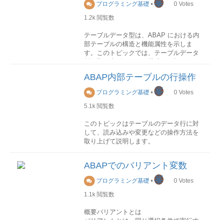
峯
プログラミング基礎
•
0
Votes
1.2k
閲覧数
テーブルデータ型は、ABAP における内
部テーブルの構造と機能属性を示しま
す。このトピックでは、テーブルデータ
型を取り上げて、その構成や種類などを
説明します。
ABAP内部テーブルの行操作
構成
峯
プログラミング基礎
•
0
Votes
テーブルデータ型は、行データ型、キ
5.1k
閲覧数
ー、およびアクセス方法によって完全指
定されます。
このトピックはテーブルのデータ行に対
して、読み込みや変更などの操作方法を
(source:SAP Help Portal)
取り上げて説明します。
行データ型
読み込み
通常、内部テーブルのデータ型は構造で
ABAPでのバリアント変数
内部テーブルから単一行を読み込みする
あり、その構造の各コンポーネントは、
には、以下の命令を使用します。
峯
それぞれ内部テーブル内の1つの列になり
プログラミング基礎
•
0
Votes
ます。 ただし、内部テーブルのデータ型
1.1k
閲覧数
READ TABLE itab search-key search-
の仕様としては、構造以外の任意のデー
result.検索キーを指定
タ型を使用することも可能です。
概要バリアントとは
読み込む対象となるデータ行の検索キー