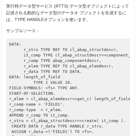
実行時データ型サービス (RTTS) データ型オブジェクトによって
記述される動的なデータ型のデータオ ブジェクトを生成するに
は、TYPE HANDLEオプションを使います。
サンプルソース：
DATA:

      r_stru TYPE REF TO cl_abap_structdescr,

      it_comp TYPE cl_abap_structdescr=>component_tab
      r_comp TYPE abap_componentdescr,

      r_elem TYPE REF TO cl_abap_elemdescr,

      r_data TYPE REF TO DATA.

DATA: length_of_field

          TYPE I VALUE 10.

FIELD-SYMBOLS: <fs> TYPE ANY.

START-OF-SELECTION.

r_elem = cl_abap_elemdescr=>get_c( length_of_field ).
r_comp-name = 'FIELD1'.

r_comp-type  = r_elem.

APPEND r_comp TO it_comp.

r_stru = cl_abap_structdescr=>create( it_comp ).

 CREATE DATA r_data TYPE HANDLE r_stru.

 ASSIGN r_data->('FIELD1') TO <fs>.
