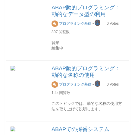
STVARV
取得したデータ型が格納されるデータオ
示すことができます。C言語でいうポイ
ブル
ることを前提にしています、そうではな
ABAP動的プログラミング：
クライアント000用STVARVC
ブジェクト。データ型
ンタのようなものです。
ハッシュテーブルは線型索引を持ちませ
い場合、エラーにならないが、意図しな
動的なデータ型の利用
現在のクライアント用プログラム利用
データ型は1 桁のIDで識別され、IDでは
ん。キーを使用した場合にのみハッシュ
いデータ行が読み出されることになって
以下はバリアント変数をABAPプログラ
大文字と小文字が区別されます。
宣言
テーブルにアクセスすることができま
しまいます。
峯
プログラミング基礎
•
0
Votes
ムで動的に変更して使用する方法です。
フィールドシンボルを宣言するには、以
す。
IDデータ型b基本タイプB:1バイト整数(内
下のような構文を使用します。
ハッシュ検索が求められる場合には、こ
807
閲覧数
(3)index指定
部用)C基本タイプC:固定長テキスト項目
* バリアント変数テーブルを更新
れが最適なデータ型です。分類
標準テーブルおよびソートテーブルに限
D基本タイプD:日付項目F基本タイプF:浮
UPDATE TVARVC SET LOW =
テーブルデータ型は以下の階層図で示さ
FIELD-SYMBOLS <FS> [< データ型
背景
りますが、読み込む行のテーブル索引を
動小数点数g基本タイプSTRING:可変長文
WK_FROM HIGH = WK_TO WHERE
れたように、内部テーブルのアクセス方
>|STRUCTURE <s> DEFAULT <wa>].
編集中
明示的にidxによって指定することができ
字順序h内部テーブルi基本タイプI:整数lデ
NAME = 'VAL_NAME'
法により分類することができます。
<FS>にある角かっこも構文の一部です、
ます。
ータ参照N基本タイプN:数値テキスト項
AND TYPE = 'S'. "タイプ S:SELECT
タイプ指定しない場合は、TYPE ANYで
型の作成
目P基本タイプP:パック数値rオブジェク
OPTIONS、P:パラメータ
宣言することができます。
(source:SAP Help Portal)
編集中
READ TABLE 読出元の内部テーブル
ト参照s基本タイプS:2バイト整数(内部
ABAP動的プログラミング：
INTO 読み出し先構造 INDEX idx
用)T基本タイプT:時刻項目uフラット構造
動的な名称の使用
FIELD-SYMBOLS <FS1> TYPE ANY.
完全指定のテーブルデータ型
基本型
idx は、i 型のデータオブジェクトである
vディープ構造X基本タイプX:16進数y基
FIELD-SYMBOLS <FS2> TYPE ANY
内部テーブルのアクセス方法が明示され
数値や文字列などのABAP基本型を動的
必要があります。
本タイプXSTRING:可変長バイト順序サ
峯
プログラミング基礎
•
0
Votes
TABLE.
たテーブルデータ型です。
に作成するには、クラス
ンプルソース
FORM
CL_ABAP_ELEMDESCRのメソッドを利
1.4k
閲覧数
PARSE_STRING_TO_STRUC USING
取得できたかをチェック
割り当て
用します。 クラス
STANDARD TABLE または TABLE
U_STR TYPE STRING CHANGING
対象データが取得できた場合と取得でき
Assign命令を使います。
CL_ABAP_ELEMDESCRからいかのよう
このトピックでは、動的な名称の使用方
標準テーブルを登録します。SORTED
C_STRUC. CONSTANTS:
なかった場合、それぞれ以下のようにシ
なStaticメソッドが用意されております。
法を取り上げて説明します。
TABLE
CONST_DT_DATE TYPE C VALUE 'D',
ステム項目に値が設定されます。
ソートテーブルを登録します。HASHED
CONST_TAB TYPE STRING VALUE
参照と書き込み
TABLE
CL_ABAP_CHAR_UTILITIES=>HORIZONTAL_
フィールドシンボルにやまかっこをつけ
メソッド名機能GET_Cパラメータで指定
動的な名称とは
取得できた場合sy-subrc： 0sy-tabix： 取
ハッシュテーブルを登録します。ジェネ
DATA: VL_STRINGS TYPE
て、フィールドシンボルがアドレスする
された長さのC(テキスト)項目型を取得
ABAPプログラムでは、以下のように
得された行のインデックス取得できなか
ABAPでの採番システム
リックテーブルデータ型
STRING_TABLE, VL_STR TYPE
データを参照または書き込みすることが
GET_Nパラメータで指定された長さの
様々な名称が使用されます。
った場合sy-subrc： エラーコード(0でな