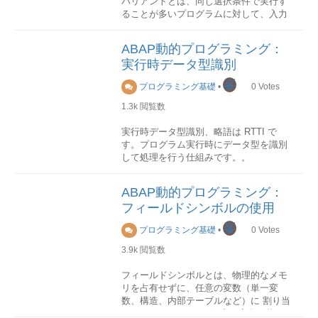
バリアントとは、同じ選択条件で実行す
を指定する方法を説明します。
キー
ることが多いプログラムに対して、入力
テーブル行データはキーによって識別さ
値のセットを保存させておくものです。
(1)テーブルキー指定
れます。キーは、システムからデフォル
レポートプログラムバリアント、画面バ
検索キーとして itab のテーブルキーを使
トで生成されるは標準キーのほかに、ユ
ABAP動的プログラミング：
リアント、トランザクションバリアント
用するには、以下のように key を入力し
ーザから定義することもできます。ユー
実行時データ型識別
などがあります。
ます。
ザ定義キーはUNIQUE または NON-
峯
UNIQUE として指定することができま
プログラミング基礎
•
0
Votes
バリアント変数とは
す。
READ TABLE itab FROM wa result.
バリアント変数とは、バリアントに格納
1.3k
閲覧数
または
される値を変数化したものです。 バリア
アクセス方法
ント変数は二つのタイプがあります。
実行時データ型識別、略語は RTTI で
内部テーブルのアクセス方法は以下三つ
READ TABLE itab WITH TABLE KEY k1
す。プログラム実行時にデータ型を識別
の種類から指定できます。
= f1 … kn = fn result.
TYPE P
して処理を行う仕組みです。。
全タイプの内部テーブルに対して、この
単一値を定義することができます。
方法を利用することができます。
標準テーブル
TYPE S
DESCRIBE FIELD命令を使用
標準テーブルは内部的な線型索引を持ち
ABAP動的プログラミング：
選択テーブルとして条件を定義すること
DESCRIBE FIELD命令を使用して、変数
ます。
(2)任意キー指定
フィールドシンボルの使用
ができます。格納テーブル
のデータタイプを取得することができま
索引を使用して個別のテーブルエントリ
テーブルキー以外の項目も検索キーとし
バリアント変数の値定義はテーブル
す。
峯
をアドレス指定する予定がある場合に
て指定することができます。
プログラミング基礎
•
0
Votes
TVARVCに格納されます。
は、これが最適なデータ型です。ソート
構文
3.9k
閲覧数
テーブル
READ TABLE itab WITH KEY k1 = f1 …
DESCRIBE FIELD obj TYPE typ.
メンテナンス
トランザクション利用
ソートテーブルは常にキー別にソートさ
kn = fn result.
バリアント変数のメンテナンスは、トラ
obj
フィールドシンボルとは、物理的なメモ
れ、保存されます。ソートテーブルも内
標準テーブルの場合、「BINARY
ンザクションSTVARVとSTVARVCを使
データ型を取得したいデータオブジェク
リを占有せずに、任意の変数（単一変
部索引を持ちます。
SEARCH」をつけて検索の高速化を図る
用します。
ト。通常の変数やフィールドシンポルな
数、構造、内部テーブルなど）に 割り当
バイナリ検索が求められる場合には、こ
ことができます。これは、標準テーブル
どを使用することができます。typ
てる(Assign)ことで、任意の変数を指し
れが最適なデータ型です。ハッシュテー
が検索キー項目によってソートされてい