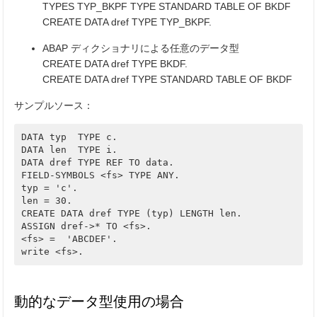
TYPES TYP_BKPF TYPE STANDARD TABLE OF BKDF
CREATE DATA dref TYPE TYP_BKPF.
ABAP ディクショナリによる任意のデータ型
CREATE DATA dref TYPE BKDF.
CREATE DATA dref TYPE STANDARD TABLE OF BKDF
サンプルソース：
DATA typ  TYPE c.

DATA len  TYPE i.

DATA dref TYPE REF TO data.

FIELD-SYMBOLS <fs> TYPE ANY.

typ = 'c'.

len = 30.

CREATE DATA dref TYPE (typ) LENGTH len.

ASSIGN dref->* TO <fs>.

<fs> =  'ABCDEF'.

write <fs>.
動的なデータ型使用の場合