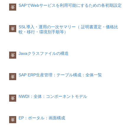
ASSIGN COMPONENT 'LOW' OF
テーブルデータ型をグローバルに定義す
SAPでWebサービスを利用可能にするための各初期設定
用します。
| |--CL_ABAP_DATADESCR | | | |--
峯
STRUCTURE <fs_rec> TO <fs_itm>.
ることもできます。 例として、標準の
CL_ABAP_ELEMDESCR | |--
PARAMETERS: pn TYPE dd02l-tabname
<fs_itm> = lt_set-valfrom.
MMPUR_REQUISITION_ITEMSを取り上
CL_ABAP_REFDESCR | |--
obligatory. START-OF-SELECTION.
INSERT LINES OF itab1 FROM idx1_1
ASSIGN COMPONENT 'HIGH' OF
げてそのイメージを示します。
CL_ABAP_COMPLEXDESCR | | | |--
DATA: t_itab TYPE REF TO DATA.
TO idx1_2 INTO TABLE itab2 INDEX
STRUCTURE <fs_rec> TO <fs_itm>.
CL_ABAP_STRUCTDESCR | |--
FIELD-SYMBOLS: <itab> TYPE
SSL導入・運用の一次サマリー（ 証明書選定・価格比
idx2.変更
単一行変更
峯
<fs_itm> = lt_set-valto.
較・移行・環境別手順等）
CL_ABAP_TABLEDESCR | |--
STANDARD TABLE. CREATE DATA
単一行を変更するには、以下の命令を使
APPEND wl_range to r_range.
CL_ABAP_OBJECTDESCR | |--
t_itab TYPE STANDARD TABLE OF (pn).
用します。
ENDLOOP.
CL_ABAP_CLASSDESCR |--
ASSIGN t_itab->* TO <itab>. SELECT *
ENDFORM.
CL_ABAP_INTFDESCR
FROM (pn) INTO TABLE <itab>. *後続は
MODIFY TABLE itab FROM wa
データ型を判定
省略コードの簡潔化
Javaクラスファイルの構造
[TRANSPORTING f1 f2 …].複数行変更
峯
名前が番号違いだけである複数の変数に
条件を使用して 1 行または複数行を変更
型毎のメタ情報
対してそれぞれ何かの処理を行う時に、
するには、以下の命令を使用します。
動的に変数を割り当てループ処理化する
属性名意味基本型参照型構造型テーブル
MODIFY itab FROM wa
ことにより、コーディング記述量を劇的
SAP ERP生産管理：テーブル構成：全体一覧
型クラス型インタフェース型
TRANSPORTING f1 f2 …WHERE cond.
峯
に減らすことができます。
absolute_name型名称○○○○○○type_kind
内部ABAPデータ型○○○○○○length内部長
削除
単一行削除
○○○○○○decimals小数桁数
REPORT Y_VARNAME_TEST.
内部テーブルの単一行を削除する場合
P×××××OUTPUT_LENGTH出力長
DATA:V1(2) TYPE C, V2(2) TYPE C,
NWDI：全体：コンポーネントモデル
は、DELETE 命令を使用します。
峯
○×××××STRUCT_KIND構造タイプ
V3(2) TYPE C, V4(2) TYPE C, V5(2)
××○×××COMPONENTSコンポーネント
TYPE C, V6(2) TYPE C, V7(2) TYPE C,
DELETE TABLE itab FROM wa.
(name/type_kind/length/decimals)テーブ
V8(2) TYPE C, V9(2) TYPE C.
または
ル××○×××KEYテーブルキー
DATA: VNAME(5) TYPE c ,
EP：ポータル：画面構成
峯
×××○××INITIAL_SIZEテーブルの初期サ
VINDEX TYPE c.
DELETE TABLE itab WITH TABLE KEY
イズ×××○××KEY_DEFKINDテーブルデ
k1 = f1 … kn = fn.