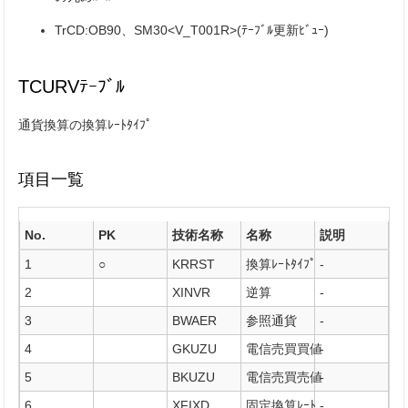
TrCD:OB90、SM30<V_T001R>(ﾃｰﾌﾞﾙ更新ﾋﾞｭｰ)
TCURVﾃｰﾌﾞﾙ
通貨換算の換算ﾚｰﾄﾀｲﾌﾟ
項目一覧
No.
PK
技術名称
名称
説明
1
○
KRRST
換算ﾚｰﾄﾀｲﾌﾟ
-
2
XINVR
逆算
-
3
BWAER
参照通貨
-
4
GKUZU
電信売買買値
-
5
BKUZU
電信売買売値
-
6
XFIXD
固定換算ﾚｰﾄ
-