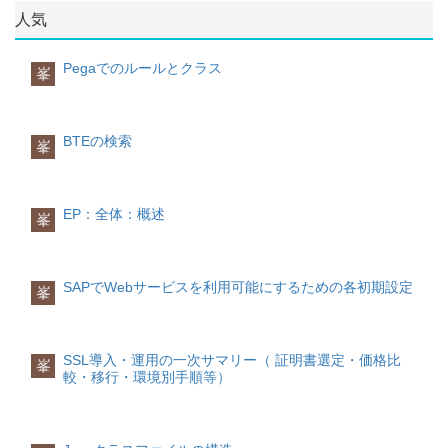
2STKOBOMヘッダ-BOMのヘッダデータ
PKKAPPLApplicationEA:購買見積以
入先は最初は 購買発注のあて先であり、
り当てる必要があります。 複数の内部数
人気
を格納3STPOBOM明細-BOMの明細デー
来,EF:購買発注 etcOBJKY対象キー通常
次に品目の供給元となり、それから請求
量単位を一つのISOコードに割り当てる
タを格納4STPUBOM副明細-BOMの副明
は伝票番号KSCHLメッセージタイプ-
元、最終的には支払 受取人となります。
ことも可能です。
細データを格納5STZU永続BOMデータ--
SPRAS言語-PARNR取引先-PARVWパー
SAP ERPでは、このように1つの仕入先
Pegaでのルールとクラス
峯
テーブル関連図
トナ機能-ERDAT登録日-ERUHR登録時
における複数の役割を「取引先機能」と
次元
刻-出力制御NACHA送信媒体1:印
いう用語で表しております。 標準システ
数量単位には次元があります。例えば以
注意点
BOM明細を示す明細番号(STLKN)
刷,2:FAX etcANZAL送信タイミング3:専
ムでは、下記の取引先機能が例として定
下のような次元があります。
は、BOM伝票単位で内部採番されるもの
用機能により送信、4:伝票保存時
義されております。
BTEの検索
である。データ構造はBOM→代替BOM→
峯
etcSNDDR無視送信内部制御用※1印刷関
次元単位SI単位質量(MASS)KT、TO、
明細→副明細の4階層になっているが、
連設定---FAX関連設定---処理状況VSTAT
仕入先購買発注先住所品目供給者請求元
KG、GKG長さ(LENGTH)KM、M、DM、
BOM明細テーブル(STPO)に明細と代替
処理ステータス-DATVR処理日-UHRVR処
他支払人
CMM
BOMの関連関係を持っておらず、関連テ
理時間-その他MANUEマニュアル処理メ
取引先機能は、仕入先の所属部署に限ら
EP：全体：概述
次元なしは特殊な次元AAAADLで示され
ーブルのSTASにその情報が格納される詳
峯
ッセージマニュアルフラグ※2----
ず、システムの要件に合わせて自由に定
ます。
細
STKOﾃｰﾌﾞﾙ
※1
義することができます。例えば、カスタ
BOMヘッダ
伝票保存時出力の場合、業務によっても
マイジングで下記のような取引先機能を
換算係数
項目一覧
No.PK技術名称名称説明
っと細かく制御する必要な場合がありま
定義することがあります。
SAPでWebサービスを利用可能にするための各初期設定
各次元ごとにSI(Système International
峯
1○STLTYBOM カテゴ
す。たとえば、承認プロセスありの購買
des Unités)単位が定義されます。 同じ次
リ-2○STLNRBOMBOM伝票番号3○STLAL
発注機能で、出力は最終承認時に実行さ
運送業者
元の数量単位の関連次元のSI単位への換
代替代替BOM番号4○STKOZカウン
せる必要があります。そこで、その以外
品物を運送してくる会社仕入先評価
算係数が保持されているため、同じ次元
タ-5 BMEIN基本数量単位-6 BMENG基
の保存処理では、このフラグをXに設定
仕入先から継続的に品物を調達する企業
SSL導入・運用の一次サマリー（ 証明書選定・価格比
の単位の換算は､自動的に行われます｡
峯
本数量-7 STLSTBOMステータス-8
して、出力システムに「出力しないこ
較・移行・環境別手順等）
は、独自に作成したの仕入先評価の仕組
WRKAN登録プラント-……………STPOﾃ
と」を知らせます。 ※2
で、仕入先の実態を適切に評価して、格
利用先
SI単位
ｰﾌﾞﾙ
自動提案で登録されたメッセージは空
付けしてその結果に応じた発注を行うの
SAP ERPで次元毎に定義された
BOM明細
白、ユーザがマニュアルで入力したメッ
がほとんどです。
SI(Système International des Unités)単位
セージはXに設定されます。