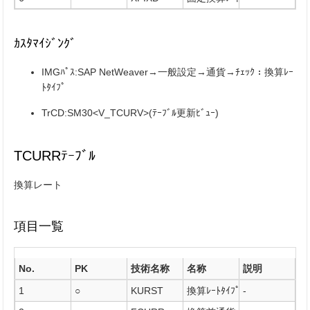
ｶｽﾀﾏｲｼﾞﾝｸﾞ
IMGﾊﾟｽ:SAP NetWeaver→一般設定→通貨→ﾁｪｯｸ：換算ﾚｰ
ﾄﾀｲﾌﾟ
TrCD:SM30<V_TCURV>(ﾃｰﾌﾞﾙ更新ﾋﾞｭｰ)
TCURRﾃｰﾌﾞﾙ
換算レート
項目一覧
No.
PK
技術名称
名称
説明
1
○
KURST
換算ﾚｰﾄﾀｲﾌﾟ
-