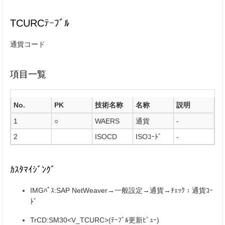
TCURCﾃｰﾌﾞﾙ
通貨コード
項目一覧
No.
PK
技術名称
名称
説明
1
○
WAERS
通貨
-
2
ISOCD
ISOｺｰﾄﾞ
-
ｶｽﾀﾏｲｼﾞﾝｸﾞ
IMGﾊﾟｽ:SAP NetWeaver→一般設定→通貨→ﾁｪｯｸ：通貨ｺｰ
ﾄﾞ
TrCD:SM30<V_TCURC>(ﾃｰﾌﾞﾙ更新ﾋﾞｭｰ)