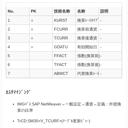
No.
PK
技術名称
名称
説明
1
○
KURST
換算ﾚｰﾄﾀｲﾌﾟ
-
2
○
FCURR
換算前通貨
-
3
○
TCURR
換算後通貨
-
4
○
GDATU
有効開始日
-
5
FFACT
係数(換算前)
-
6
TFACT
係数(換算後)
-
7
ABWCT
代替換算ﾚｰﾄ
-
ｶｽﾀﾏｲｼﾞﾝｸﾞ
IMGﾊﾟｽ:SAP NetWeaver→一般設定→通貨→定義：外貨換
算の比率
TrCD:SM30<V_TCURF>(ﾃｰﾌﾞﾙ更新ﾋﾞｭｰ)