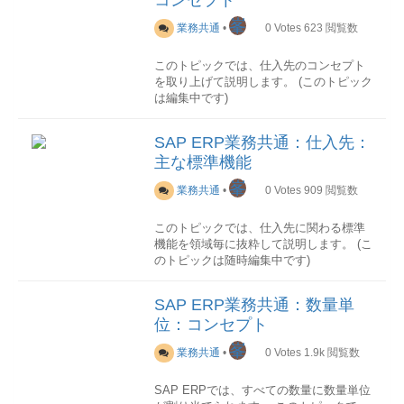
品目マスタレコードを変更します-MM03
項目一覧
No.PK技術名称名称説明
STCEG消費税登録No- NAME1名称- --
品目照会品目マスタレコードを照会しま
1○TDOBJECTテキストオブジェク
峯
-LFBKテーブル
業務共通
•
0
Votes
623
閲覧数
す-MM60品目一覧品目一覧を出力します-
ト-2○TDNAMEテキスト名-3○TDIDテキス
仕入先の銀行情報が格納されます。
在庫
Tr-CD機能名称機能概要ユーザマニ
ト ID-4○TDSPRAS言語-5 TDFUSER登
このトピックでは、仕入先のコンセプト
ュアルJ3RFLVMOBVED在庫状況照会(ロ
録者-6 TDLUSER変更者------STXL
項目一覧(抜粋)
PK技術名称名称説明
を取り上げて説明します。 (このトピック
シア)指定品目(複数可)の在庫状況を照会
テキストファイル行 購買依頼伝票や、品
○LIFNR仕入先コード-○BANKS銀行国コ
は編集中です)
します。
目、購買情報などの特定なアプリケーシ
ード-○BANKL銀行コード-○BANKN口座番
おそらく当初はロシアの個別要件向けに
ョンオブジェクトにリンクしているテキ
号- BKONT預金種別- KOINH口座名義
作成された機能ですが、ロシア以外にも
仕入先とは
ストの各行の文字列は、このテーブルに
人- GJAHR会計年度-4 ---LFB1テーブ
SAP ERP業務共通：仕入先：
普通に使用することができます-MB51入
仕入先とは、「販売するための商品」や
格納されます。
ル
主な標準機能
出庫伝票一覧品目別の入出庫伝票一覧を
「製品を製造するために原材料・部品
仕入先の会社別情報が格納されます。
出力します-MB5B転記日付の在庫指定品
等」を購入する先の取引先のことであ
峯
項目一覧
No.PK技術名称名称説明
業務共通
•
0
Votes
909
閲覧数
目コード（複数可）にして、対象期間中
り、仕入元や、購買先、調達先など呼ば
1○RELID-システム用2○TDOBJECTテキ
項目一覧(抜粋)
PK技術名称名称説明
の在庫受払と残高を確認します。
れることもよくあります。 一方、商品や
ストオブジェクト-3○TDNAMEテキスト
○LIFNR仕入先コード-○BUKRS会社コー
このトピックでは、仕入先に関わる標準
在庫タイプを評価金額に選択すれば、追
製品を買ってくれる取引先のことは、得
名-4○TDIDテキスト ID-5○TDSPRAS言
ド- AKONT統制勘定- ZWELS支払方
機能を領域毎に抜粋して説明します。 (こ
加請求などにより数量増減に伴わない在
意先と呼ばれます。
語-6○SRTF2-システム用7 CLUSTDデー
法- ZAHLS支払保留- ZTERM支払条
のトピックは随時編集中です)
庫金額の変更履歴も確認できます-MMBE
タ-TTXIT
件- QSSKZ源泉徴収税Cd- ---LFM1テ
在庫状況照会指定品目(単一のみ)の在庫状
主な業務フロー
テキストIDのテキスト テキストIDの定義
ーブル
況を照会します。
仕入先マスタ
Tr-CD機能名称機能概要ユー
仕入先に関わる業務フローは、主に以下
は、このテーブルに格納されます。
SAP ERP業務共通：数量単
仕入先の購買組織別情報が格納されま
照会レベルは、会社コード/プラント/保管
ザマニュアルMK01～MK06登録/変更/照
のようになります。
す。
位：コンセプト
場所/ロット/特殊在庫の何れか又はその組
会/変更履歴照会/ブロック/削除購買デー
項目一覧
No.PK技術名称名称説明
み合わせに選択することができます-購買
タを含めて仕入先マスタデータを登録、
見積依頼
峯
1○TDSPRAS言語-2○TDOBJECTテキス
業務共通
•
0
Votes
1.9k
閲覧数
項目一覧(抜粋)
PK技術名称名称説明
Tr-CD機能名称機能概要ユーザマニュアル
変更、照会、履歴照会及びブロックや削
初めて取引をおこなう場合や価格を変更
トオブジェクト-3○TDIDテキスト ID-4
○LIFNR仕入先-○EKORG購買組織-
ME1M品目別購買情報品目別の購買情報
除-XK01～XK06登録/変更/照会/変更履歴
したい場合に行います。仕入先の選定も
TDTEXT内容説明-TTXOB
WAERS購買発注通貨- ZTERM支払条
SAP ERPでは、すべての数量に数量単位
伝票一覧を出力します-ME2M品目別購買
照会/ブロック/削除購買データを含めて仕
ここで行われることになります。購買契
有効テキストオブジェクト テキストオブ
件- INCO1インコタームズ- WEBRE入