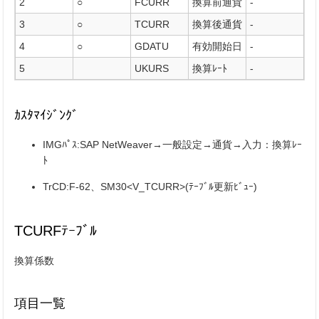
2
○
FCURR
換算前通貨
-
3
○
TCURR
換算後通貨
-
4
○
GDATU
有効開始日
-
5
UKURS
換算ﾚｰﾄ
-
ｶｽﾀﾏｲｼﾞﾝｸﾞ
IMGﾊﾟｽ:SAP NetWeaver→一般設定→通貨→入力：換算ﾚｰ
ﾄ
TrCD:F-62、SM30<V_TCURR>(ﾃｰﾌﾞﾙ更新ﾋﾞｭｰ)
TCURFﾃｰﾌﾞﾙ
換算係数
項目一覧