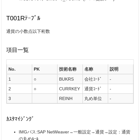
T001Rﾃｰﾌﾞﾙ
通貨の小数点以下桁数
項目一覧
No.
PK
技術名称
名称
説明
1
○
BUKRS
会社ｺｰﾄﾞ
-
2
○
CURRKEY
通貨ｺｰﾄﾞ
-
3
REINH
丸め単位
-
ｶｽﾀﾏｲｼﾞﾝｸﾞ
IMGパス:SAP NetWeaver→一般設定→通貨→設定：通貨
の丸めﾙｰﾙ