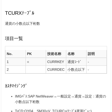
TCURXﾃｰﾌﾞﾙ
通貨の小数点以下桁数
項目一覧
No.
PK
技術名称
名称
説明
1
○
CURRKEY
通貨ｺｰﾄﾞ
-
2
CURRDEC
小数点以下
-
ｶｽﾀﾏｲｼﾞﾝｸﾞ
IMGﾊﾟｽ:SAP NetWeaver→一般設定→通貨→設定：通貨の
小数点以下桁数
TrCD:OY04、SM30<V_TCURC>(ﾃｰﾌﾞﾙ更新ﾋﾞｭｰ)