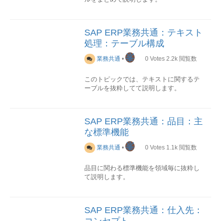
概要
テーブル一覧
分類技術名称名称ﾃｷｽﾄ
ﾃｰﾌﾞﾙ説明パラメータ---マスタLFA1仕入
SAP ERP業務共通：テキスト
先マスタ(一般セッション)--LFAS仕入先
処理：テーブル構成
マスタ(消費税登録番号一般セクション)--
LFB1仕入先マスタ(会社コード)--LFB5仕
峯
業務共通
•
0
Votes
2.2k
閲覧数
入先マスタ(督促処理データ)--LFBK仕入
先マスタ(銀行詳細)--LFM1仕入先マスタ
このトピックでは、テキストに関するテ
購買組織データ--LFZA許可されている代
ーブルを抜粋してて説明します。
理受取人--WTY1仕入先部門--WYT3取引
先機能--トラン---テーブル関連図
概要
テーブル一覧
No.技術名称名称テキス
トテーブル説明1STXHテキストファイル
詳細(抜粋)
SAP ERP業務共通：品目：主
ヘッダ--2STXLテキストファイル行-
このセクションでは各テーブル項目を抜
な標準機能
-3TTXITテキストID のテキスト--4TTXOB
粋して順次説明していきます。
有効テキストオブジェクトTTXOT-詳細
峯
業務共通
•
0
Votes
1.1k
閲覧数
STXH
LFA1テーブル
テキストファイルヘッダ
仕入先の基本情報が格納されます。
品目に関わる標準機能を領域毎に抜粋し
て説明します。
購買依頼伝票や、品目、購買情報などの
項目一覧(抜粋)
PK技術名称名称説明
特定なアプリケーションオブジェクトに
○LIFNR仕入先コード- LAND1国コー
マスタメンテ
Tr-CD機能名称機能概要ユ
リンクしているテキストのヘッダ情報
ド- NAME1名称- DTAMSDME コー
ーザマニュアルMM01品目登録品目マス
は、このテーブルに格納されます。
ド- DTAWS手数料コード- KTOKK勘定
SAP ERP業務共通：仕入先：
タレコードを登録します-MM02品目変更
グループ- XCPDKワンタイム勘定-
コンセプト