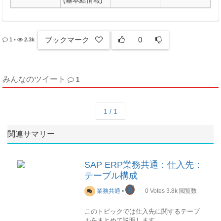
ブックマーク
0
1
•
2.3k
みんなのツイート
1
1 / 1
関連サマリー
SAP ERP業務共通：仕入先：
テーブル構成
峯
業務共通
•
0
Votes
3.8k
閲覧数
このトピックでは仕入先に関するテーブ
ルをまとめて説明します。