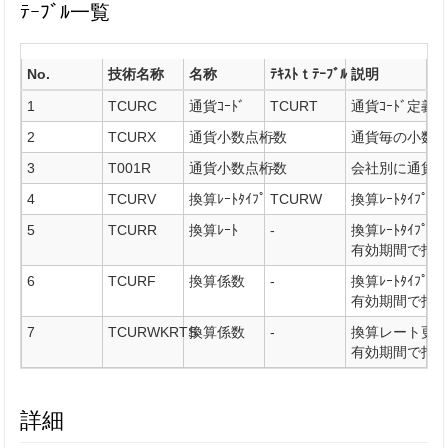
ﾃｰﾌﾞﾙ一覧
No.
技術名称
名称
ﾃｷｽﾄｔﾃｰﾌﾞﾙ
説明
1
TCURC
通貨ｺｰﾄﾞ
TCURT
通貨ｺｰﾄﾞ定義
2
TCURX
通貨小数点桁数
-
通貨毎の小数
3
T001R
通貨小数点桁数
-
会社別に通貨
4
TCURV
換算ﾚｰﾄﾀｲﾌﾟ
TCURW
換算ﾚｰﾄﾀｲﾌﾟ定
5
TCURR
換算ﾚｰﾄ
-
換算ﾚｰﾄﾀｲﾌ
有効期間で指
6
TCURF
換算係数
-
換算ﾚｰﾄﾀｲﾌ
有効期間で指
7
TCURWKRTS
換算係数
-
換算レート更新
有効期間で指
詳細