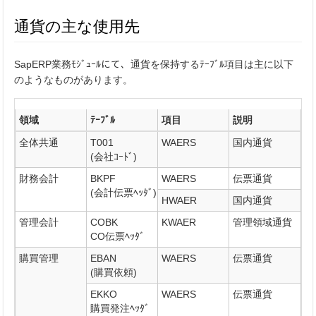
通貨の主な使用先
SapERP業務ﾓｼﾞｭｰﾙにて、通貨を保持するﾃｰﾌﾞﾙ項目は主に以下
のようなものがあります。
領域
ﾃｰﾌﾞﾙ
項目
説明
全体共通
T001
WAERS
国内通貨
(会社ｺｰﾄﾞ)
財務会計
BKPF
WAERS
伝票通貨
(会計伝票ﾍｯﾀﾞ)
HWAER
国内通貨
管理会計
COBK
KWAER
管理領域通貨
CO伝票ﾍｯﾀﾞ
購買管理
EBAN
WAERS
伝票通貨
(購買依頼)
EKKO
WAERS
伝票通貨
購買発注ﾍｯﾀﾞ