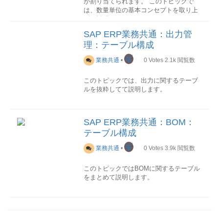
が割り当てられます。 このトピックで
伝票品目別の購買伝票一覧を出力しま
入先マスタデータを登録、変更、照会、
約の締結
ジェクトの定義は、このテーブルに格納
庫基準請求書- MEPRF価格設定日制
は、数量単位の基本コンセプトを取り上
す。
履歴照会及びブロックや削除-
継続的に仕入先をと取引を行う場合は、
されます。
御- EKGRP購買グループ-
げて説明します。
照会タイプによって購買伝票を発注、契
MK12,MK14 MK19仕入先マスタデータの
あらかじめ取引条件などを決めた上で、
XERSYERS- PLIFZ納入予定日数- ---
約、見積などのどちらかに限定すること
計画変更及び先日付照会--在庫
Tr-CD機能
「購買契約」を締結します。発注
SAP ERP業務共通：出力管
項目一覧
No.PK技術名称名称説明
ができます-ME3M-ME4M-販売
名称機能概要ユーザマニュアルMBLB外
構成要素
Tr-CD機
仕入先へ発注を行います。入庫・検収
1○TDOBJECTテキストオブジェクトテキ
理：テーブル構成
能名称機能概要ユーザマニュアルVA05受
注先在庫--購買
このセクションでは数量単位の構成要素
Tr-CD機能名称機能概要ユ
仕入先からの納品を入庫して、品質など
ストがリンクしているアプリケーション
注伝票一覧対象品目の受注伝票一覧を出
ーザマニュアルME1L仕入先別購買情報--
を説明します。
を確認・検収します。不良品があった場
峯
オブジェクトを示す2 TDSAVEMODE保
業務共通
•
0
Votes
2.1k
閲覧数
力-VA15引合伝票一覧対象品目の引合伝
ME2L仕入先別購買(発注)伝票--ME3L仕入
合の返品もここで行われることになりま
存モードオンライン変更対象かどうかを
票一覧を出力-VA25見積伝票一覧対象品
先別購買(契約)伝票--ME1P購買発注価格
内部数量単位
す。支払締め
示す3 TDAPPLエディタ編集するエディ
このトピックでは、出力に関するテーブ
目の見積伝票一覧を出力-VA35分納伝票
履歴--販売
会計
Tr-CDﾄﾗﾝｻﾞｸｼｮﾝ名称処理
数量単位はすべて、内部数量単位という
請求される代金を確認して、支払い金額
タアプリケーションを示す4
ルを抜粋してて説明します。
一覧対象品目の分納伝票一覧を出力-
概要ユーザマニュアルFK10N仕入先残高
MAX3桁のコードで一意に識別されま
を確定します。代金支払
TDLINESIZE行幅-5 TDSTYLEスタイ
VA45基本契約一覧対象品目の基本契約一
照会仕入先毎の繰越残高、各会計期間毎
す。 内部数量単位コードはSAP ERPシ
振り込みやその他の方法で仕入先へ代金
ル-6 TDFORMフォーム-7
覧を出力-VF05請求伝票一覧対象品目の
の借方発生額、貸方発生額、各会計期間
概要
テーブル一覧
カテゴリ技術名称名称
ステムの内部にしか通用されません。
を支払います。仕入先管理
担当部門
TDTEXTTYPEテキスト書式-
請求伝票一覧を出力-会計
の期末残高を確認します。
テキストテーブル説明トランザクション
Tr-CD機能名称
仕入先から複数の品物を購入する場合、
SAP ERP業務共通：BOM：
機能概要ユーザマニュアルMMPV会計期
複数の仕入先を対象として指定すればま
NASTメッセージステータス--NACH詳細
品物ごとに仕入先の担当部門が異なるの
通商単位と技術単位
テーブル構成
間締め処理--MMRV前会計期間転記許可--
とめて確認することもできます-FBL1N仕
出力データ--パラメータT161N出力決定
がほとんどです。 SAP ERPではこれを
内部数量単位の外部名称としては、
MR51品目別会計伝票品目別の会計伝票一
入先明細照会仕入先の債務明細を確認し
表: 設定--TNAPN出力管理: 出力 (取引先
「仕入先部門」という用語で表し、商品
MAX3文字の通商単位名称とMAX6文字の
峯
業務共通
•
0
Votes
3.9k
閲覧数
覧を出力します-生産
ます。
機能別)--TNAPR出力カテゴリ・タイプに
Tr-CD機能名称機能
データおよび購買情報データを登録する
技術単位名称の二つがあります。 二つと
概要ユーザマニュアルCS01品目BOM登
消込済(出金完了)もしくは未消込(出金待
対するプログラム・フォーム・書類形式--
ときに、商品と仕入先部門に一意の関係
も言語に依存しております｡
このトピックではBOMに関するテーブル
録品目のBOMデータを登録-CS02品目
ち)明細のみを出力させることができま
詳細(トランザクション)
NAST
を割り当てることができます。
をまとめて説明します。
BOM変更品目のBOMデータを変更-CS03
す。-
出力管理のレコード。
ISOコード
品目BOM照会品目のBOMデータを照会-
以下の図にて各トランザクションの実行
役割区別
ISOコードとは、ISO（国際標準化機構）
画面のイメージを示します。
概要
テーブル一覧
No.技術名称名称ﾃｷｽﾄ
全伝票の出力レコードが格納されます。
取引先としての “ 仕入先” は、企業間の取
が定めた、電子データ交換(EDI)に用いる
ﾃｰﾌﾞﾙ説明1STASBOM-明細選択-代替
引上、いくつかの異なる役割を担うこと
ための記号のことです。EDIに利用され
BOMと明細ノードの関連付け情報を格納
FK10N
項目一覧
カテゴリ技術名称名称説明
ができます。 調達・購買においては、仕
る内部数量単位は事前にISOコードを割