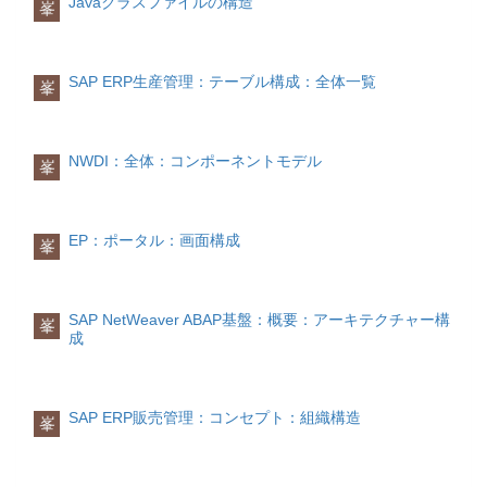
Javaクラスファイルの構造
項目一覧
No.PK技術名称名称説明
は以下の表に示されたものがあります。
峯
評価項目としては、よく以下のものが取
1○STLTYBOM カテゴ
NACH
り上げられます。
リ-2○STLNRBOMBOM伝票番号
次元SI単位長さメトル時間秒質量キログ
詳細出力データ
3○STLKN明細ノード登録時に内部採番さ
ラム温度ケルビン電流アンペア照度カン
SAP ERP生産管理：テーブル構成：全体一覧
れた明細番号4○STKOZカウンタ-5
品質納期コスト開発力財務力規模経営状
デラモル濃度モル品目
峯
項目一覧
PK技術名称名称説明○KNUMH-
IDNRK構成品目-6 POSTP明細カテゴ
態
SAP ERPでは品目に対して、以下のよう
出力条件レコード番号 KVEWE用途B:
リ-7 POSNR明細ユーザ入力の明細番号
項目毎に採点して、最終的に各項目の加
に分野毎に異なる数量単位を定義してそ
出力 KOTABNR条件テーブル- KAPPL
8 SORTFソート文字列-……………主な
重が反映された総点数が決定されます。
れぞれ数量を持つことができます。
アプリケーション- VAKEY変数キー-
使用先
NWDI：全体：コンポーネントモデル
峯
PARVW取引先機能- NACHA送信媒
BOMはBOMカテゴリを使ってリンク元を
外部リンク
購買管理における取引先機
基本数量単位発注単位価格単位入力単位
体- VSZTPディスパッチ時刻- LDEST
識別します。
能|SAP Help Portal
荷役単位基本数量単位
出力デバイス- DIMME即時印刷-詳細(パ
品目の在庫を管理する数量単位です。他
BOMカテゴリ名称リンク元テーブルリン
ラメータ)
TNAPN
EP：ポータル：画面構成
の数量単位で入力した数量 (代替数量単
峯
ク元テーブル名称D文書構成DOST文書の
出力管理: 出力 (取引先機能別) カスタマ
位) は、全て基本数量単位に変換されま
BOMへのリンクE設備BOMEQST設備の
イジングテーブルであり、出力毎に入力
す。 在庫管理では、基本数量単位で在庫
BOMへのリンクK受注BOMKDST受注の
可能な取引先機能、出力媒体はこのテー
が管理されます。
BOMへのリンクM品目BOMMAST品目の
ブルに定義されます。
SAP NetWeaver ABAP基盤：概要：アーキテクチャー構
峯
BOMへのリンクS標準BOMSTST標準オ
成
発注単位
ブジェクトのBOMへのリンクT機能場所
出力タイプ（伝票タイプ）別にカスタマ
発注単位は、発注数量に関して指定する
BOMTPST機能場所のBOMへのリンク
イジング機能が用意されています。 例：
単位です。
PWBS BOMPRSTプロジェクトのBOMへ
のリンク
購買発注伝票
SAP ERP販売管理：コンセプト：組織構造
峯
価格単位
IMG＞在庫/購買管理＞購買管理＞メッセ
価格単位は、正味価格に関して適用され
ージ＞出力管理＞出力タイプ別取引先機
る単位で、請求書照合はこの単位を基準
能＞定義：購買発注の取引先機能項目一
として行います。