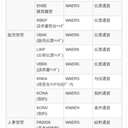
EKBE
WAERS
伝票通貨
購買履歴
RBKP
WAERS
伝票通貨
請求書照合ﾍｯﾀﾞ
販売管理
VBAK
WAERK
伝票通貨
(販売伝票ﾍｯﾀﾞ)
LIKP
WAERK
伝票通貨
(出荷伝票ﾍｯﾀﾞ)
VBRK
WAERK
伝票通貨
(請求書ﾍｯﾀﾞ)
KNKA
WAERS
与信通貨
(得意先ﾏｽﾀ与信ﾃﾞｰﾀ)
KONA
WAERS
契約通貨
(契約)
KONV
KWAEH
条件通貨
(契約)
人事管理
PA0008
WAERS
給料通貨
(基本給情報)